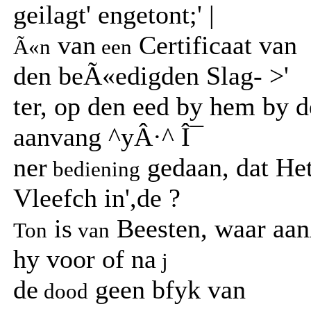
geilagt' engetont;' |
van
Certificaat van
Ã«n
een
den beÃ«edigden Slag- >'
ter, op den eed by hem by 
aanvang ^yÂ·^ Î¯
ner
gedaan, dat He
bediening
Vleefch in',de ?
is
Beesten, waar aa
Ton
van
hy voor of na
j
de
geen bfyk van
dood