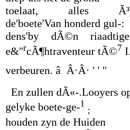
toelaat, alles Ã³
de'boete'Van honderd gul-:
dens'by dÃ©n riaadtige
r
7
e&''
cÃ¶htraventeur tÃ©
I
verbeuren. â Â·Â· ' ' "
En zullen dÃ«-.Looyers o
1
gelyke boete-ge-
;
houden zyn de Huiden