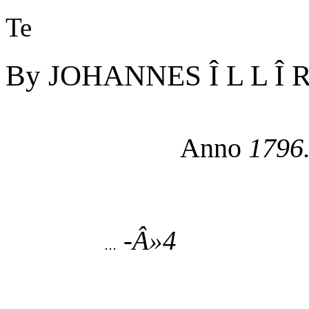
Te
By JOHANNES Î L L Î R
Anno
1796
-Â»4
...