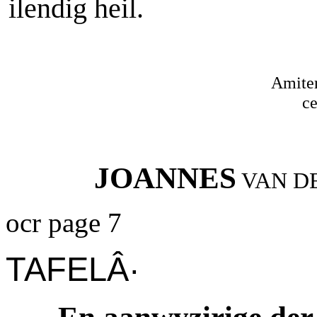
ilendig heil.
Amiter
c
JOANNES
VAN D
ocr page 7
TAFELÂ·