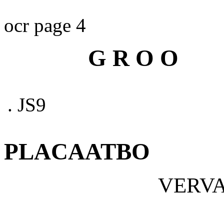
ocr page 4
G R O O
. JS9
PLACAATBO
VERVA