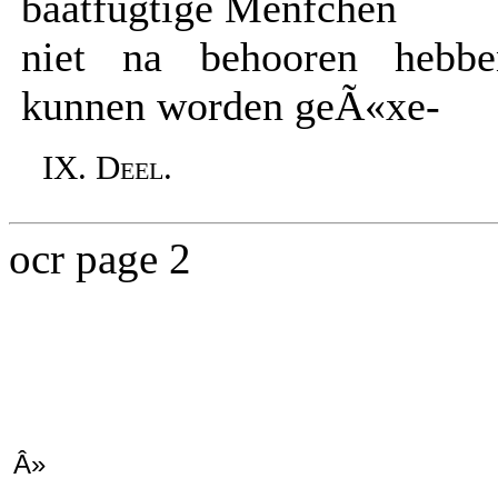
baatfugtige Menfchen
niet na behooren hebbe
kunnen worden geÃ«xe-
IX. Deel.
ocr page 2
Â»