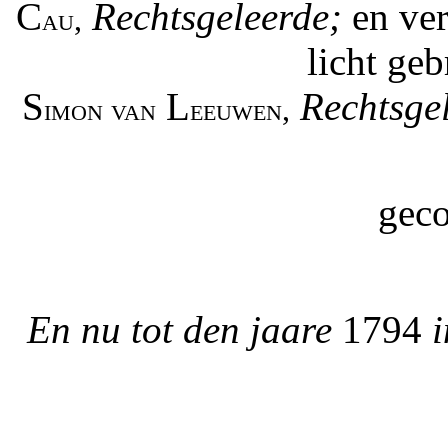
C
Rechtsgeleerde;
en ver
au,
licht ge
S
L
Rechtsge
imon van
eeuwen,
geco
En nu tot den jaare
1794
i