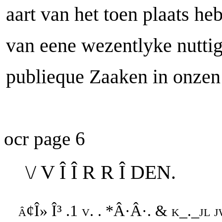
aart van het toen plaats h
van eene wezentlyke nuttig
publieque Zaaken in onzen
ocr page 6
\/ V Î Î R R Î DEN.
â¢Î» Î³ .1 v. . *Â·Â·. & k_._jl jw