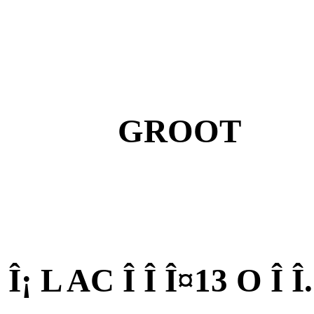
GROOT
Î¡ L AC Î Î Î¤13 O Î Î.