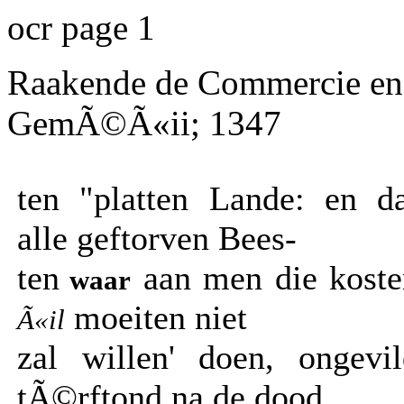
ocr page 1
Raakende
de Commercie en
GemÃ©Ã«ii; 1347
ten "platten Lande: en da
alle geftorven Bees-
ten
aan men die koste
waar
moeiten niet
Ã«il
zal willen' doen, ongevil
tÃ©rftond na de dood,