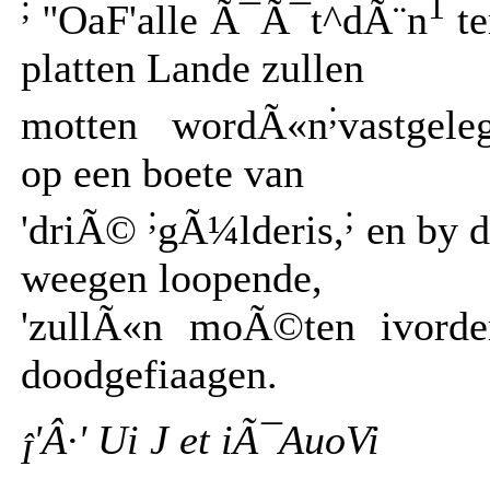
;
1
''OaF'alle Ã¯Ã¯t^dÃ¨n
te
platten Lande zullen
;
motten wordÃ«n
vastgele
op een boete van
;
;
'driÃ©
gÃ¼lderis,
en by d
weegen loopende,
'zullÃ«n moÃ©ten ivorde
doodgefiaagen.
'Â·' Ui J et iÃ¯AuoVi
Î