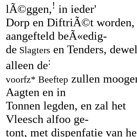
!
lÃ©ggen,
in ieder'
Dorp en DiftriÃ©t worden,
aangefteld beÃ«edig-
de
en Tenders, dewe
Slagters
:
alleen de
zullen mooge
voorfz* Beeftep
Aagten en in
Tonnen legden, en zal het
Vleesch alfoo ge-
tont, met dispenfatie van he