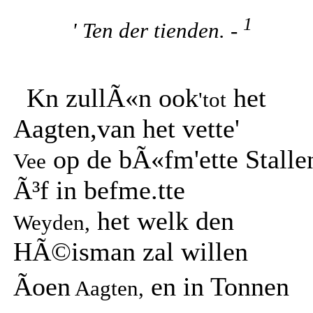
1
' Ten der tienden. -
Kn zullÃ«n ook
het
'tot
Aagten,van het vette'
op de bÃ«fm'ette Stalle
Vee
Ã³f in befme.tte
het welk den
Weyden,
HÃ©isman zal willen
Ãoen
en in Tonnen
Aagten,