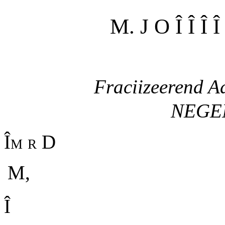
M. J O Î Î Î Î
Fraciizeerend A
NEGE
Îµ r
D
M,
Î