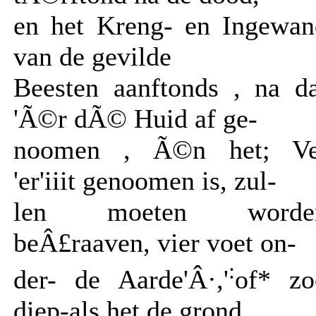
en het Kreng- en Ingewan
van de gevilde
Beesten aanftonds , na da
'Ã©r dÃ© Huid af ge-
noomen , Ã©n het; Ve
'er'iiit genoomen is, zul-
len moeten worde
beÂ£raaven, vier voet on-
:
der- de Aarde'Â·,'
of* zo
diep-als het de grond