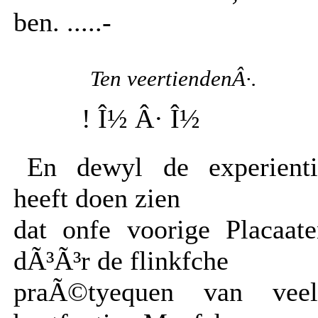
ben. .....-
Ten veertiendenÂ·.
! Î½ Â· Î½
En dewyl de experienti
heeft doen zien
dat onfe voorige Placaate
dÃ³Ã³r de flinkfche
praÃ©tyequen van veel