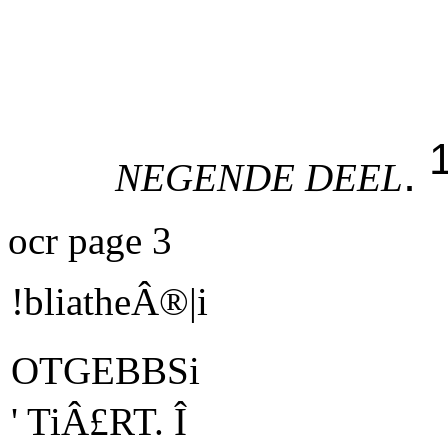
.
NEGENDE DEEL
ocr page 3
!bliatheÂ®|i
OTGEBBSi
' TiÂ£RT. Î