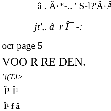
â . Â·*-.. ' S-l?'Â·
jt',. â r Î¯ -:
ocr page 5
VOO R RE DEN.
'}(TJ>
Î¹ Î¹
Î¹ f â