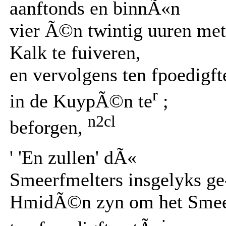
aanftonds en binnÃ«n
vier Ã©n twintig uuren met
Kalk te fuiveren,
en vervolgens ten fpoedigft
r
in de KuypÃ©n te
;
n2cl
beforgen,
' 'En zullen' dÃ«
Smeerfmelters insgelyks ge-
HmidÃ©n zyn om het Sme
;