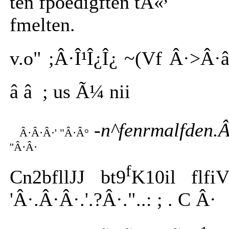
ten fpoedigften tÃ«
fmelten.
v.o" ;Â·Î¹Î¿Î¿ ~(Vf Â·>Â·â
â â ; us Ã¼ nii
-n^fenrmalfden.Â
Â·Â·Â·' "Â·Â°
''Â·Â·
f
Cn2bfllJJ bt9
K10il flfi
'Â·.Â·Â·.'.?Â·."..: ; . C Â·