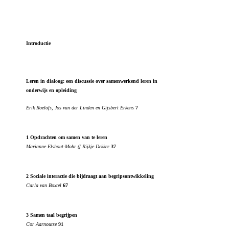
Introductie
Leren in dialoog: een discussie over samenwerkend leren in
onderwijs en opleiding
Erik Roelofs, Jos van der Linden en Gijsbert Erkens
7
1 Opdrachten om samen van te leren
Marianne Elshout-Mohr (f Rijkje Dekker
37
2 Sociale interactie die bijdraagt aan begripsontwikkeling
Carla van Boxtel
67
3 Samen taal begrijpen
Cor Aarnoutse
91