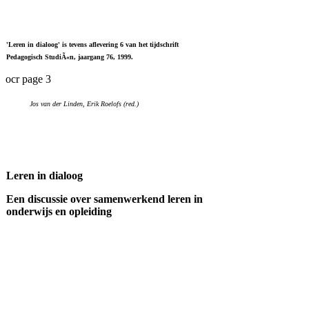
'Leren in dialoog' is tevens aflevering 6 van het tijdschrift
Pedagogisch StudiÃ«n, jaargang 76, 1999.
ocr page 3
Jos van der Linden, Erik Roelofs (red.)
Leren in dialoog
Een discussie over samenwerkend leren in
onderwijs en opleiding