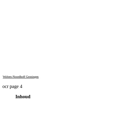
Wolters-Noordhoff Groningen
ocr page 4
Inhoud