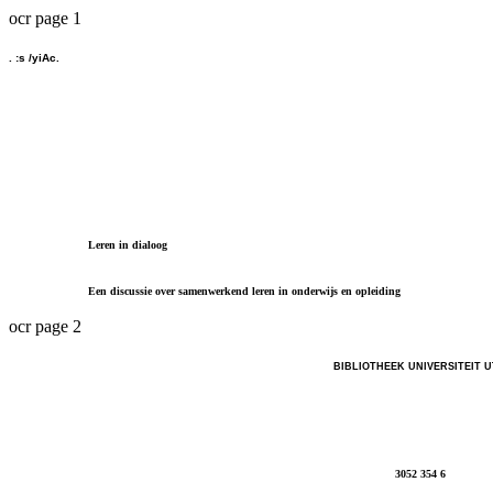
ocr page 1
. :s /yiAc.
Leren in dialoog
Een discussie over samenwerkend leren in onderwijs en opleiding
ocr page 2
BIBLIOTHEEK UNIVERSITEIT 
3052 354 6