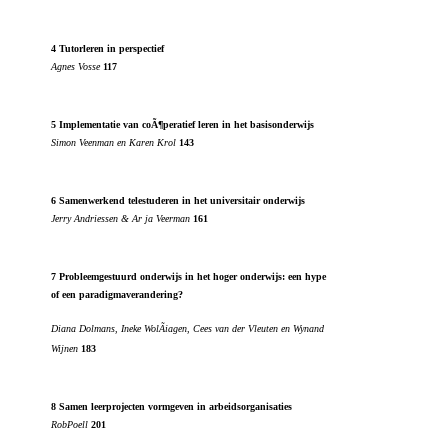
4 Tutorleren in perspectief
Agnes Vosse
117
5 Implementatie van coÃ¶peratief leren in het basisonderwijs
Simon Veenman en Karen Krol
143
6 Samenwerkend telestuderen in het universitair onderwijs
Jerry Andriessen & Ar ja Veerman
161
7 Probleemgestuurd onderwijs in het hoger onderwijs: een hype
of een paradigmaverandering?
Diana Dolmans, Ineke WolÃiagen, Cees van der Vleuten en Wynand
Wijnen
183
8 Samen leerprojecten vormgeven in arbeidsorganisaties
RobPoell
201