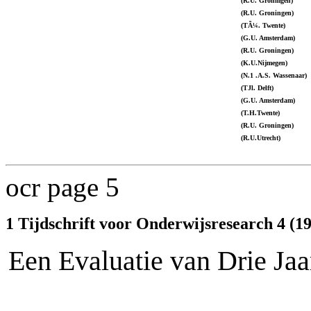
(R.U. Gronmgen)
(R.U. Groningen)
(TÃ¼. Twente)
(G.U. Amsterdam)
(R.U. Groningen)
(K.U.Nijmegen)
(N.1 .A.S. Wassenaar)
(TJl. Delft)
(G.U. Amsterdam)
(T.H.Twente)
(R.U. Groningen)
(R.U.Utrecht)
ocr page 5
1 Tijdschrift voor Onderwijsresearch 4 (19
Een Evaluatie van Drie Jaa