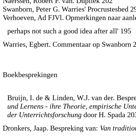
Naerssen, Robert F. van. Dupliek 202
Swanborn, Peter G. Warries' Procrustesbed 2
Verhoeven, Ad FJVl. Opmerkingen naar aanle
perhaps not such a good idea after all' 195
Warries, Egbert. Commentaar op Swanborn 
Boekbesprekingen
Bruijn, I. de & Linden, W.J. van der. Bespr
und Lernens - ihre Theorie, empirische U
der Unterrichtsforschung
door H. Spada 20
Dronkers, Jaap. Bespreking van:
Van traditio