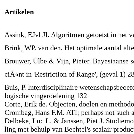
Artikelen
Assink, EJvl JI. Algoritmen getoetst in het 
Brink, WP. van den. Het optimale aantal alt
Brouwer, Ulbe & Vijn, Pieter. Bayesiaanse sc
ciÃ«nt in 'Restriction of Range', (geval 1) 2
Buis, P. Interdisciplinaire wetenschapsbeoe
logische vingeroefening 132
Corte, Erik de. Objecten, doelen en method
Crombag, Hans F.M. ATI; perhaps not such a 
Delbeke, Luc L. & Janssen, Piet J. Studiemo
ling met behulp van Bechtel's scalair produ