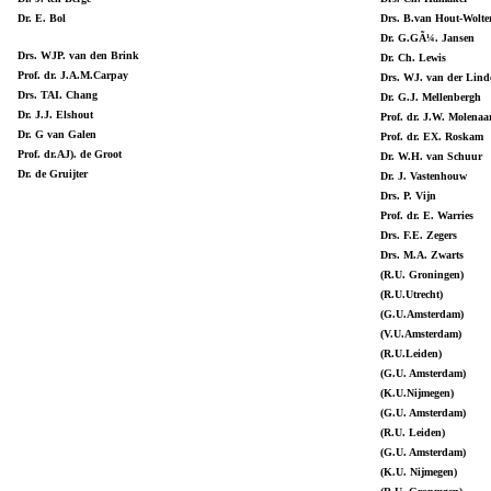
Dr. E. Bol
Drs. B.van Hout-Wolte
Dr. G.GÃ¼. Jansen
Drs. WJP. van den Brink
Dr. Ch. Lewis
Prof. dr. J.A.M.Carpay
Drs. WJ. van der Lind
Drs. TAI. Chang
Dr. G.J. Mellenbergh
Dr. J.J. Elshout
Prof. dr. J.W. Molenaa
Dr. G van Galen
Prof. dr. EX. Roskam
Prof. dr.AJ). de Groot
Dr. W.H. van Schuur
Dr. de Gruijter
Dr. J. Vastenhouw
Drs. P. Vijn
Prof. dr. E. Warries
Drs. F.E. Zegers
Drs. M.A. Zwarts
(R.U. Groningen)
(R.U.Utrecht)
(G.U.Amsterdam)
(V.U.Amsterdam)
(R.U.Leiden)
(G.U. Amsterdam)
(K.U.Nijmegen)
(G.U. Amsterdam)
(R.U. Leiden)
(G.U. Amsterdam)
(K.U. Nijmegen)