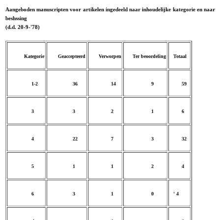
Aangeboden manuscripten voor artikelen ingedeeld naar inhoudelijke kategorie en naar
beshssing
(d.d. 20-9-'78)
Kategorie
Geaccepteerd
Verworpen
Ter beoordeling
Totaal
1-2
36
14
9
59
3
3
2
1
6
4
22
7
3
32
5
1
1
2
4
6
3
1
0
' 4