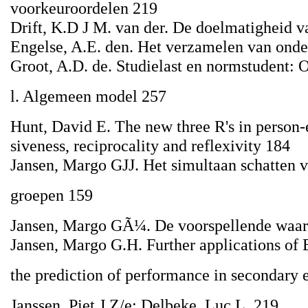
voorkeuroordelen 219
Drift, K.D J M. van der. De doelmatigheid 
Engelse, A.E. den. Het verzamelen van onde
Groot, A.D. de. Studielast en normstudent: 
l. Algemeen model 257
Hunt, David E. The new three R's in person
siveness, reciprocality and reflexivity 184
Jansen, Margo GJJ. Het simultaan schatten v
groepen 159
Jansen, Margo GÃ¼. De voorspellende waard
Jansen, Margo G.H. Further applications of B
the prediction of performance in secondary 
Janssen, Piet J.Z/e: Delbeke, Luc L. 219