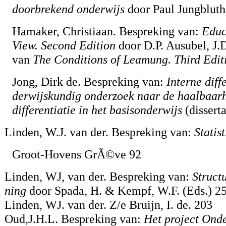
doorbrekend onderwijs
door Paul Jungbluth
Hamaker, Christiaan. Bespreking van:
Educa
View. Second Edition
door D.P. Ausubel, J.
van
The Conditions of Leamung. Third Edit
Jong, Dirk de. Bespreking van:
Interne diffe
derwijskundig onderzoek naar de haalbaarh
differentiatie in het basisonderwijs
(dissert
Linden, W.J. van der. Bespreking van:
Statist
Groot-Hovens GrÃ©ve 92
Linden, WJ, van der. Bespreking van:
Structu
ning
door Spada, H. & Kempf, W.F. (Eds.) 2
Linden, WJ. van der. Z/e Bruijn, I. de. 203
Oud,J.H.L. Bespreking van:
Het project Onde