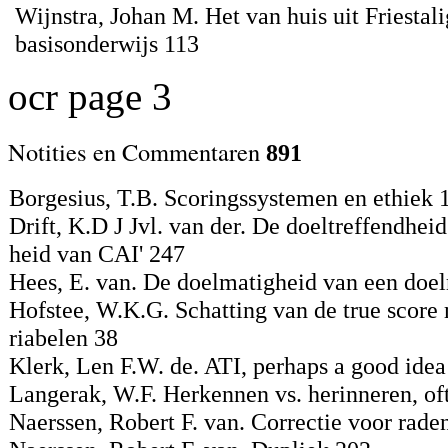
Wijnstra, Johan M. Het van huis uit Friestal
basisonderwijs 113
ocr page 3
Notities en Commentaren
891
Borgesius, T.B. Scoringssystemen en ethiek 
Drift, K.D J Jvl. van der. De doeltreffendhei
heid van CAI' 247
Hees, E. van. De doelmatigheid van een doe
Hofstee, W.K.G. Schatting van de true score
riabelen 38
Klerk, Len F.W. de. ATI, perhaps a good idea 
Langerak, W.F. Herkennen vs. herinneren, of
Naerssen, Robert F. van. Correctie voor rade