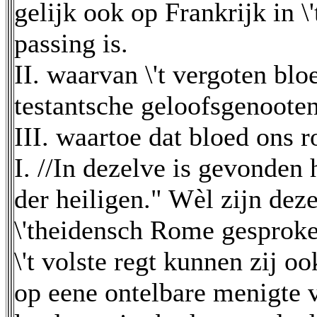
gelijk ook op Frankrijk in \
passing is.
II. waarvan \'t vergoten bl
testantsche geloofsgenooten
III. waartoe dat bloed ons r
I. //In dezelve is gevonden 
der heiligen." Wèl zijn de
\'theidensch Rome gesprok
\'t volste regt kunnen zij o
op eene ontelbare menigte v