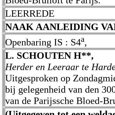
Bloed-Bruiloft te Parijs.
LEERREDE
NAAK AANLEIDING VA
a
Openbaring IS : S4
,
L. SCHOUTEN H**,
Herder en Leeraar te Harde
Uitgesproken op Zondagmid
bij gelegenheid van den 30
van de Parijssche Bloed-Bru
(Uitgegeven tot een weldad