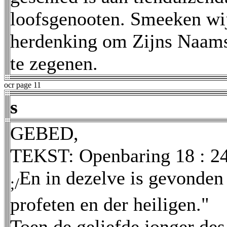
loofsgenooten. Smeeken wij
herdenking om Zijns Naams 
te zegenen.
ocr page 11
s
GEBED,
TEKST: Openbaring 18 : 24
En in dezelve is gevonden 
;/
profeten en der heiligen."
Toen de geliefde jonger de