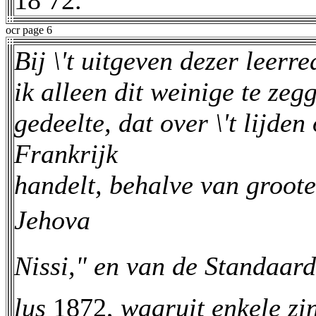
18 72.
ocr page 6
Bij \'t uitgeven dezer leerr
ik alleen dit weinige te zegg
gedeelte, dat over \'t lijde
Frankrijk
handelt, behalve van groot
Jehova
Nissi," en van de Standaar
lus
1872,
waaruit enkele zi