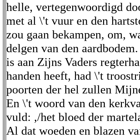
helle, vertegenwoordigd do
met al \'t vuur en den harts
zou gaan bekampen, om, ware
delgen van den aardbodem. 
is aan Zijns Vaders regterha
handen heeft, had \'t troost
poorten der hel zullen Mij
En \'t woord van den kerkva
vuld: ,/het bloed der martela
Al dat woeden en blazen va