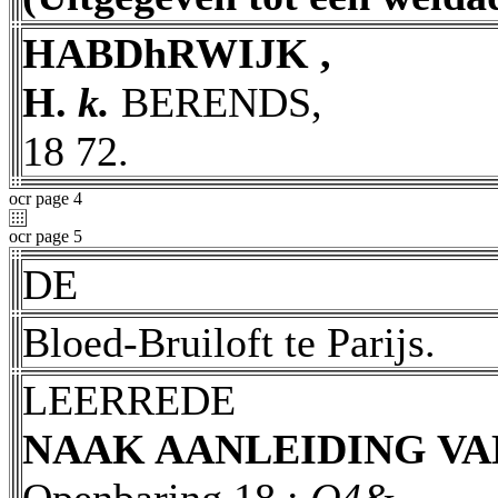
HABDhRWIJK ,
H.
k.
BERENDS,
18 72.
ocr page 4
ocr page 5
DE
Bloed-Bruiloft te Parijs.
LEERREDE
NAAK AANLEIDING VA