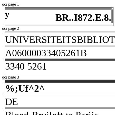
ocr page 1
y
BR..I872.E.8.
ocr page 2
UNIVERSITEITSBIBLIO
A06000033405261B
3340 5261
ocr page 3
%;Uf^2^
DE