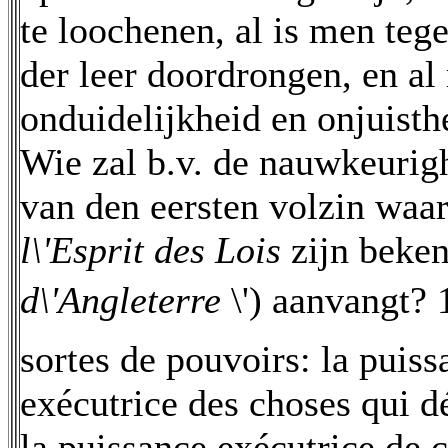
te loochenen, al is men teg
der leer doordrongen, en 
onduidelijkheid en onjuisth
Wie zal b.v. de nauwkeuri
van den eersten volzin waa
l\'Esprit des Lois
zijn beke
d\'Angleterre
\') aanvangt? 
sortes de pouvoirs: la puiss
exécutrice des choses qui d
la puissance exécutrice de c