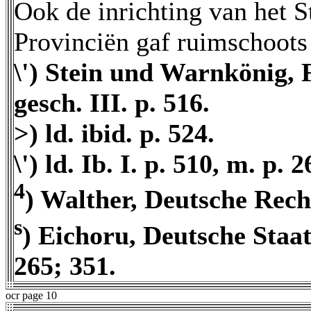
Ook de inrichting van het S
Provinciën gaf ruimschoots 
\') Stein und Warnkönig, 
gesch. III. p. 516.
>) ld. ibid. p. 524.
\') ld. Ib. I. p. 510, m. p. 2
4
) Walther, Deutsche Rech
s
) Eichoru, Deutsche Staat
265; 351.
ocr page 10