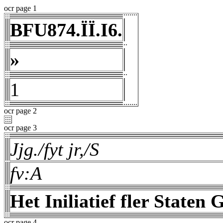
ocr page 1
BFU874.ÏÏ.I6.
»
1
ocr page 2
ocr page 3
Jjg./fyt jr,/S
fv:A
Het Iniliatief fler Staten 
ocr page 4