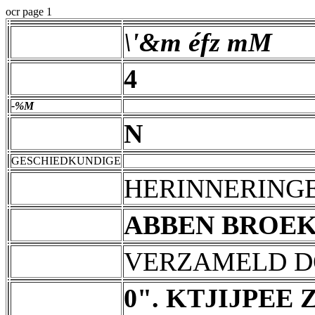
ocr page 1
\'&m éfz mM
4
-%M
N
GESCHIEDKUNDIGE
HERINNERING
ABBEN BROEK
VERZAMELD 
0". KTJIJPEE Z