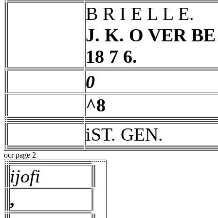
B R I E L L E.
J. K. O VER BE
18 7 6.
0
^8
iST. GEN.
ocr page 2
ijofi
,