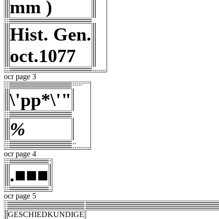
mm )
Hist. Gen.
oct.1077
ocr page 3
\'pp*\'"
%
ocr page 4
.■■■
ocr page 5
GESCHIEDKUNDIGE