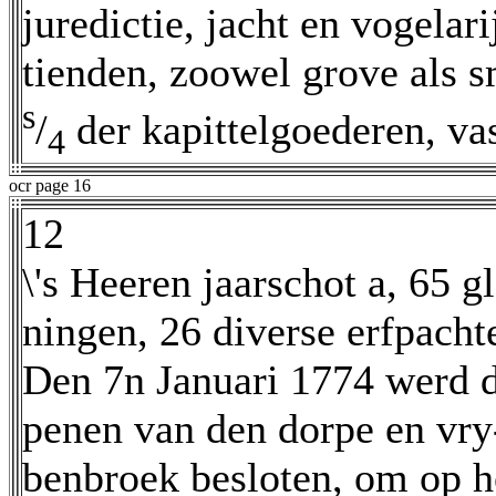
juredictie, jacht en vogelar
tienden, zoowel grove als s
s
/
der kapittelgoederen, vas
4
ocr page 16
12
\'s Heeren jaarschot a, 65 g
ningen, 26 diverse erfpach
Den 7n Januari 1774 werd d
penen van den dorpe en vry
benbroek besloten, om op h