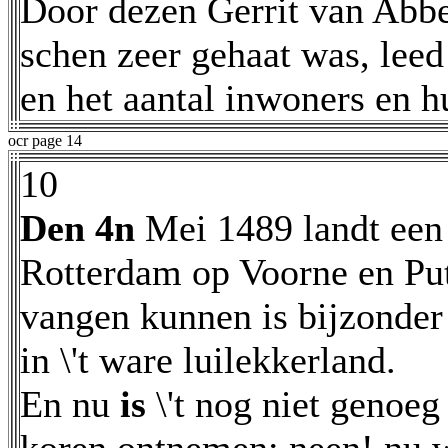
Door dezen Gerrit van Abbe
schen zeer gehaat was, lee
en het aantal inwoners en h
ocr page 14
10
Den 4n
Mei 1489 landt een
Rotterdam op Voorne en Put
vangen kunnen is bijzonder
in \'t ware luilekkerland.
En nu
is
\'t nog niet genoeg