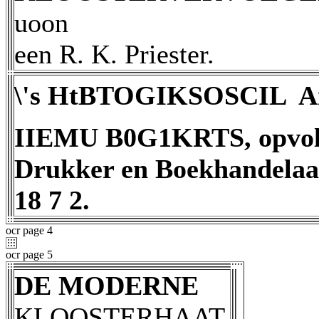
uoon
een R. K. Priester.
\'s HtBTOGIKSOSCIL  A
IIEMU B0G1KRTS, opvolge
Drukker en Boekhandelaar 
18 7 2.
ocr page 4
ocr page 5
DE MODERNE
KLOOSTERHAAT.