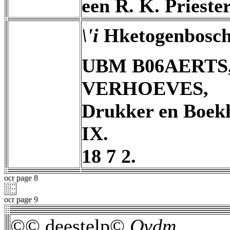
een R. K. Priester
\'i
Hketogenbosch.
UBM B06AERTS, o
VERHOEVES,
Drukker en Boekh
IX.
18 7 2.
ocr page 8
ocr page 9
©© deestelp©
Qvdm,