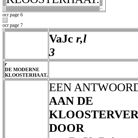
ocr page 6
ocr page 7
VaJc
r,l
3
r
DE MODERNE
KLOOSTERHAAT.
EEN ANTWOOR
AAN DE
KLOOSTERVER
DOOR