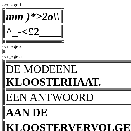
ocr page 1
mm )*>2o\\
^_-<£2
____
ocr page 2
ocr page 3
DE MODEENE
KLOOSTERHAAT.
EEN ANTWOORD
AAN DE
KLOOSTERVERVOLGE