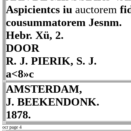
Aspicientcs iu
auctorem
fi
cousummatorem Jesnm.
Hebr. Xü, 2.
DOOR
R. J. PIERIK, S. J.
a<8»c
AMSTERDAM,
J. BEEKENDONK.
1878.
ocr page 4