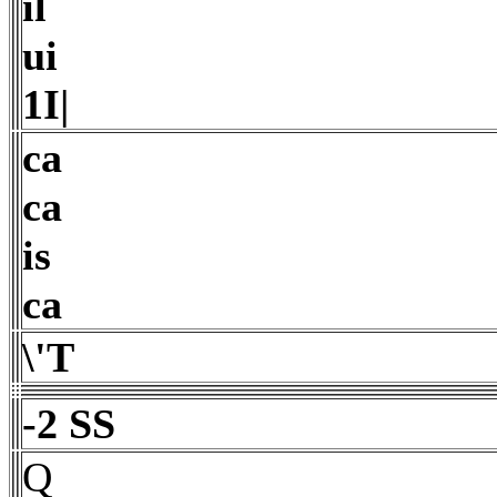
il
ui
1I|
ca
ca
is
ca
\'T
-2 SS
Q