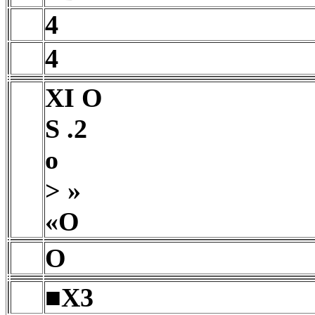
4
4
XI O
S .2
o
> »
«O
O
■X3