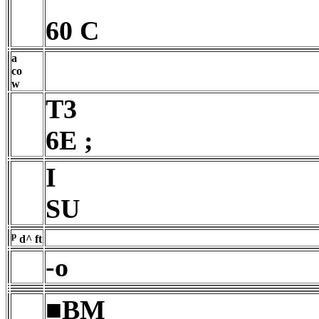
60 C
a
co
w
T3
6E ;
I
SU
p
d^ ft
-o
■BM