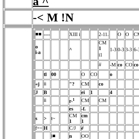
a ^
-< M !N
■■
----
XIII i
2-11.
O
O
C
CM
o
1
^
1-3
0-3
3-3
6-
i-a
i1
ii
-M
co
CO
co
tl
00
O
CO
o
ii
«j
"?
CM
co
J
B
ei
1
4
1
ii
CM
CM
r-
es
-f.
CM
cm
s
>
t~
1
1
f=<
H
C/J
é
i■
n
OO