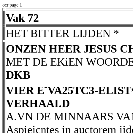
ocr page 1
Vak 72
HET BITTER LIJDEN *
ONZEN HEER JESUS C
MET DE EKiEN WOORD
DKB
-
VIER E
VA25TC3-ELIST
VERHAAI.D
A.VN DE MINNAARS VAN
Aspieicntes in auctorem iide