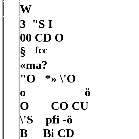
W
3
"S I
00 CD O
fcc
§
«ma?
"O
*» \'O
o
ö
O
CO CU
\'S
pfi -ö
B Bi CD