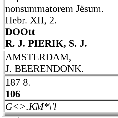
nonsummatorem Jësum.
Hebr. XII, 2.
DOOtt
R. J. PIERIK, S. J.
AMSTERDAM,
J. BEERENDONK.
187 8.
106
G<>.KM*\'l