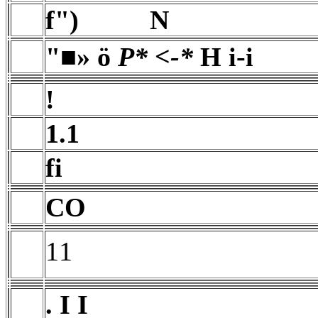
f") N
"■» ö
P* <-*
H i-i
!
1.1
fi
CO
11
. I I