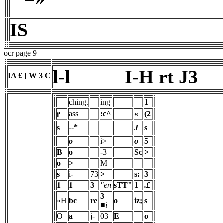
IS
ocr page 9
l-l
I-H rt J3
IA £ [ W 3 C
ching.
ing.
1
c
ass
:c^
«
(2
i
--*
s
J
s
o
i>
o
5
B
o
-3
Sc
>
o
>
M
s
i-
73
>
s:
3
1
1
3
"en
sTT"
1
.£
3
»H
bc
re
o
iz;
s
■i
O
a
j-
03
E
o