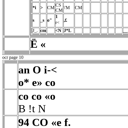
CS
*i
>
CM
\'M
CM
CM
1
s
_s
o"
,£
r<
J_.
cm
<N
J*L
__
Ë «
ocr page 10
an O i-<
o* e» co
co co «o
B !t N
94 CO «e f.