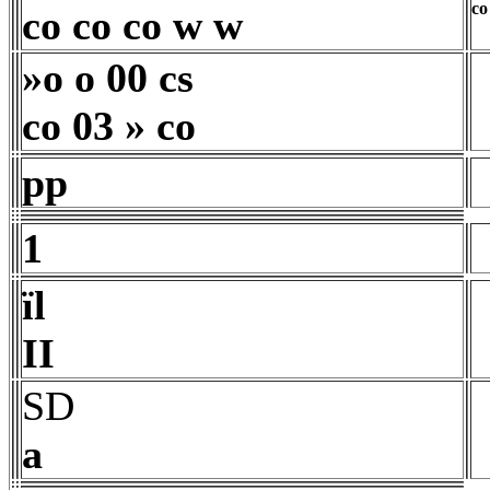
co 
co co co w w
»o o 00 cs
co 03 » co
pp
1
ïl
II
SD
a