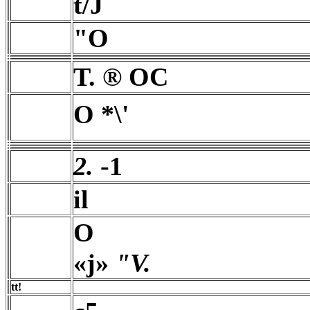
t/J
"O
T. ® OC
O *\'
2.
-1
il
O
«j»
"V.
tt!