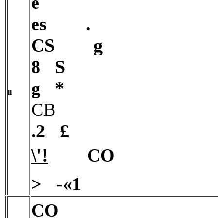
e
es
.
CS
g
8 S
g
*
ll
CB
.2 £
\'!
CO
> -«1
CO 