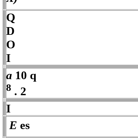
Q
D
O
I
a
10 q
8
. 2
I
 E
es