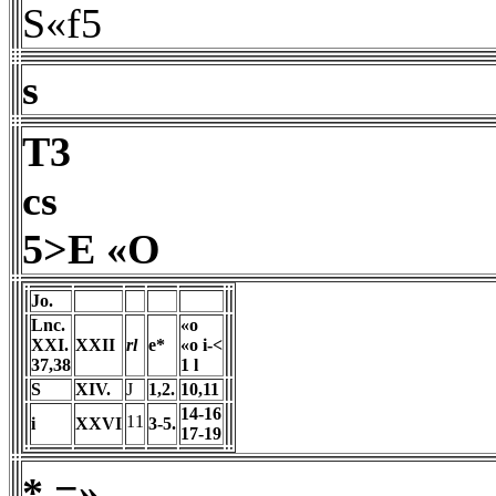
S«f5
s
T3
cs
5>E «O
Jo.
Lnc.
«o
XXI.
XXII
rl
e*
«o i-<
37,38
1 l
S
XIV.
J
1,2.
10,11
14-16
11
i
XXVI
3-5.
17-19
* =»