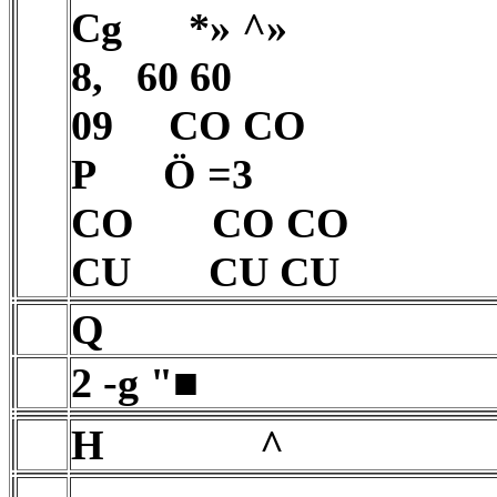
Cg
*» ^»
8, 60 60
09 CO CO
P Ö =3
CO
CO CO
CU
CU CU
Q
2 -g "■
H ^