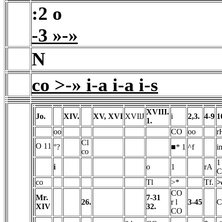
:2 o
-3 »-»
N
co >-» i-a i-a i-s
XVIII.
Jo.
XIV.
XV, XVI
XVIlJ
i
2,3.
4-9
1
1.
oo
CO
oo
r
Cl
O 11
°?
■* 1
^f
i
co
1
i
o
1
rA
co
Tl
>*
Tf.
>
CO
Mr.
7-31
26.
r l
3-45
XIV
32.
CO