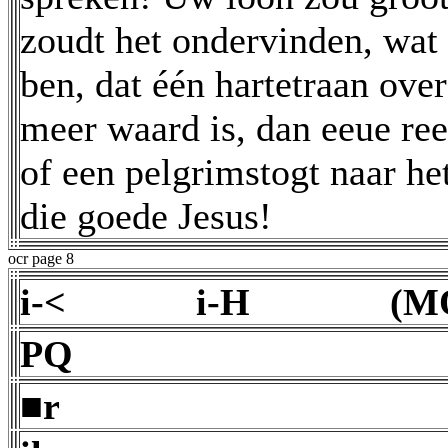
zoudt het ondervinden, wat 
ben, dat één hartetraan over 
meer waard is, dan eeue re
of een pelgrimstogt naar h
die goede Jesus!
ocr page 8
i-< i-H (M
PQ
■r