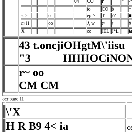
*
04
CO
r
-
io
CO
b
*
« >
o
ep
^
T
\'?
■
r
tt
m
H
oo
J,
w
t^
X
co
JEL
J*L
i
43 t.oncjiOHgtM\'iisu
"3 HHHOCiNONC
r~ oo
CM CM
ocr page 11
\'X
H R B9 4< ia
O