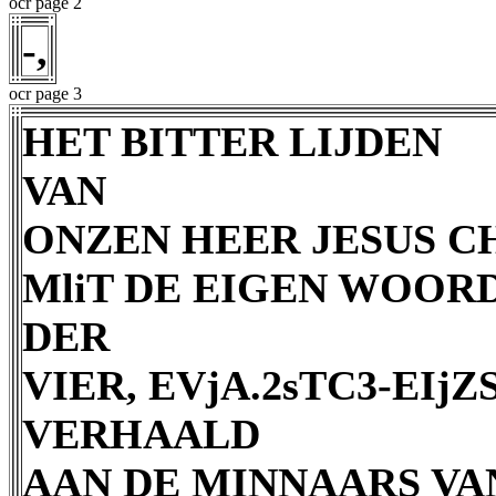
ocr page 2
-,
ocr page 3
HET BITTER LIJDEN
VAN
ONZEN HEER JESUS C
MliT DE EIGEN WOOR
DER
VIER, EVjA.2sTC3-EIjZ
VERHAALD
AAN DE MINNAARS VAN