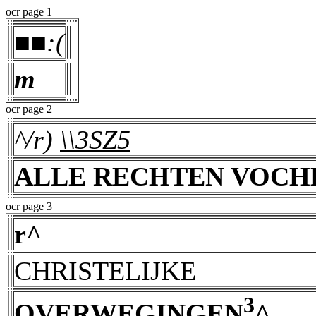
ocr page 1
■■:(
m
ocr page 2
^/r)
\\3SZ5
ALLE RECHTEN VOCH
ocr page 3
r^
CHRISTELIJKE
3
OVERWEGINGEN
^