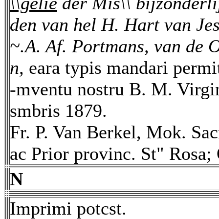
\\gelie
der Mis\\ bijzonderl
den van hel H. Hart van Je
~.A. Af. Portmans, van de O
n,
eara typis mandari permi
-mventu nostru B. M. Virgin
smbris 1879.
Fr. P. Van Berkel, Mok. Sac
ac Prior provinc. St" Rosa; 
N
Imprimi potcst.