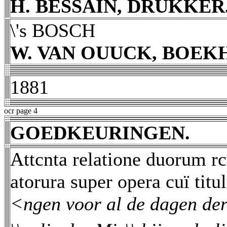
H. BESSAIN, DRUKKER
\'s BOSCH
W. VAN OUUCK, BOEKH
1881
ocr page 4
GOEDKEURINGEN.
Attcnta relatione duorum rc
atorura super opera cuï titu
<ngen voor al de dagen der