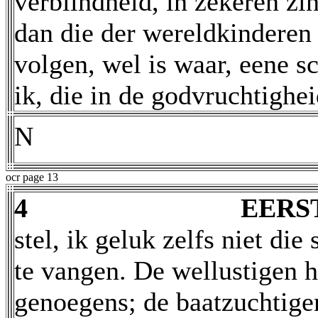
verblindheid, in zekeren zin
dan die der wereldkinderen 
volgen, wel is waar, eene 
ik, die in de godvruchtighe
N
ocr page 13
4
EERS
stel, ik geluk zelfs niet di
te vangen. De wellustigen 
genoegens; de baatzuchtige