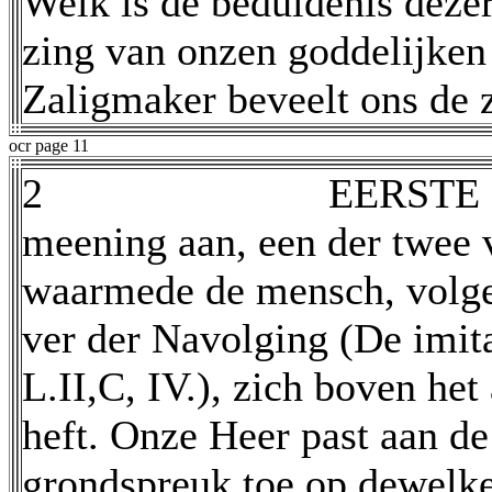
Welk is de beduidenis deze
zing van onzen goddelijke
Zaligmaker beveelt ons de 
ocr page 11
2
EERSTE
meening aan, een der twee 
waarmede de mensch, volge
ver der Navolging (De imita
L.II,C, IV.), zich boven het
heft. Onze Heer past aan de
grondspreuk toe op dewelke