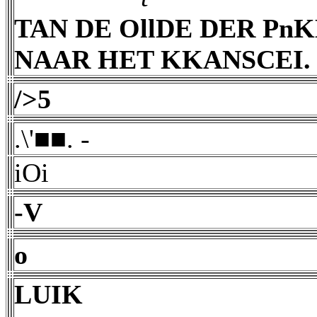
TAN DE OllDE DER Pn
NAAR HET KKANSCEI.
/>5
.\'■■. -
iOi
-V
o
LUIK