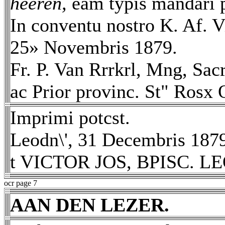
heeren,
eam typis mandari 
In conventu nostro K. Af. Vi
25» Novembris 1879.
Fr. P. Van Rrrkrl, Mng, Sacr
ac Prior provinc. St" Rosx 
Imprimi potcst.
Leodn\', 31 Decembris 187
t VICTOR JOS, BPISC. L
ocr page 7
AAN DEN LEZER.