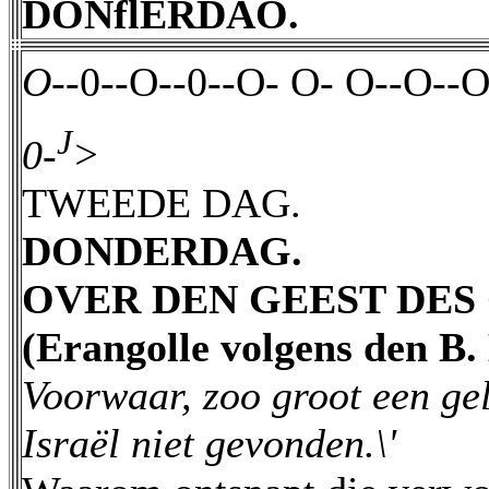
DONflERDAO.
O--
0--O--0--O- O- O--O--
J
0-
>
TWEEDE DAG.
DONDERDAG.
OVER DEN GEEST DES
(Erangolle volgens den B. 
Voorwaar, zoo groot een gel
Israël niet gevonden.\'