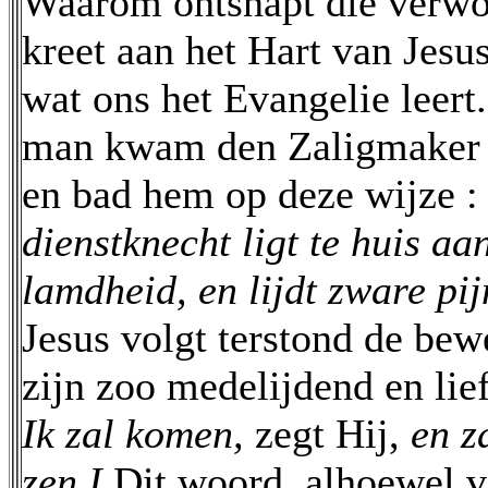
Waarom ontsnapt die verwo
kreet aan het Hart van Jesu
wat ons het Evangelie leert
man kwam den Zaligmaker 
en bad hem op deze wijze 
dienstknecht ligt te huis aa
lamdheid, en lijdt zware pij
Jesus volgt terstond de be
zijn zoo medelijdend en lief
Ik zal komen,
zegt Hij,
en z
zen I
Dit woord, alhoewel v