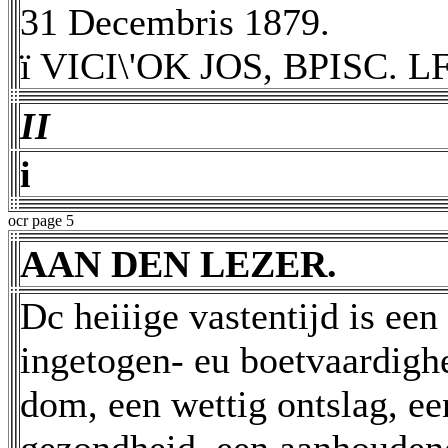
31 Decembris 1879.
ï VICI\'OK JOS, BPISC. 
II
i
ocr page 5
AAN DEN LEZER.
Dc heiiige vastentijd is een 
ingetogen- eu boetvaardigh
dom, een wettig ontslag, e