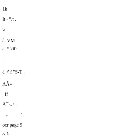
1k
It -
".t .
\\
â
VM
â * \'ifr
;
â \' f "S-T .
AÂ»
, If
Ã¯k:? -
.. -
.......... 1
ocr page 9