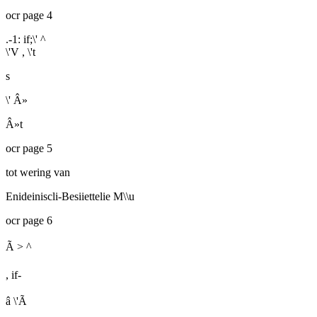
ocr page 4
.-1: if;\' ^
\'V ,
\'t
s
\' Â»
Â»t
ocr page 5
tot wering van
Enideiniscli-Besiiettelie M\\u
ocr page 6
Ã >
^
,
if-
â \'Ã