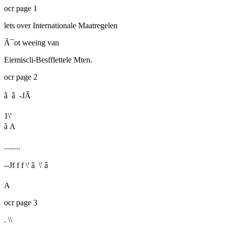
ocr page 1
lets over Internationale Maatregelen
Ã¯ot weeing van
Eiemiscli-Besfflettele Mten.
ocr page 2
â â -JÃ
1\'
â A
........
--Jf f f \' â \' â
A
ocr page 3
. \\