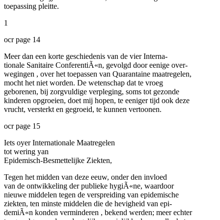
toepassing pleitte.
1
ocr page 14
Meer dan een korte geschiedenis van de vier Interna-
tionale Sanitaire ConferentiÃ«n, gevolgd door eenige over-
wegingen , over het toepassen van Quarantaine maatregelen,
mocht het niet worden. De wetenschap dat te vroeg
geborenen, bij zorgvuldige verpleging, soms tot gezonde
kinderen opgroeien, doet mij hopen, te eeniger tijd ook deze
vrucht, versterkt en gegroeid, te kunnen vertoonen.
ocr page 15
Iets oyer Internationale Maatregelen
tot wering yan
Epidemisch-Besmettelijke Ziekten,
Tegen het midden van deze eeuw, onder den invloed
van de ontwikkeling der publieke hygiÃ«ne, waardoor
nieuwe middelen tegen de verspreiding van epidemische
ziekten, ten minste middelen die de hevigheid van epi-
demiÃ«n konden verminderen , bekend werden; meer echter