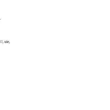
T
, uie,