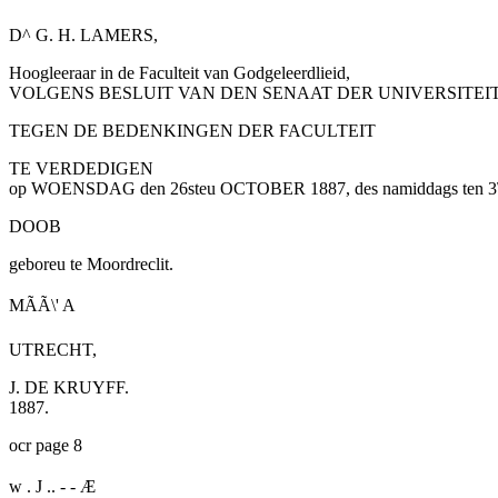
D^ G. H. LAMERS,
Hoogleeraar in de Faculteit van Godgeleerdlieid,
VOLGENS BESLUIT VAN DEN SENAAT DER UNIVERSITEI
TEGEN DE BEDENKINGEN DER FACULTEIT
TE VERDEDIGEN
op WOENSDAG den
26steu
OCTOBER 1887, des namiddags ten 3\'/
DOOB
geboreu te Moordreclit.
MÃÃ\' A
UTRECHT,
J. DE KRUYFF.
1887.
ocr page 8
w . J .. - - Æ