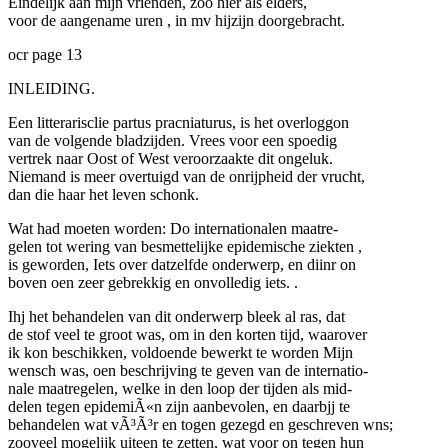
Eindelijk aan mijn vrienden, zoo hier als elders,
voor de aangename uren , in mv hijzijn doorgebracht.
ocr page 13
INLEIDING.
Een litterarisclie partus pracniaturus, is het overloggon
van de volgende bladzijden. Vrees voor een spoedig
vertrek naar Oost of West veroorzaakte dit ongeluk.
Niemand is meer overtuigd van de onrijpheid der vrucht,
dan die haar het leven schonk.
Wat had moeten worden: Do internationalen maatre-
gelen tot wering van besmettelijke epidemische ziekten ,
is geworden,
Iets
over datzelfde onderwerp, en diinr on
boven oen zeer gebrekkig en onvolledig iets. .
Ihj het behandelen van dit onderwerp bleek al ras, dat
de stof veel te groot was, om in den korten tijd, waarover
ik kon beschikken, voldoende bewerkt te worden Mijn
wensch was, oen beschrijving te geven van de internatio-
nale maatregelen, welke in den loop der tijden als mid-
delen tegen epidemiÃ«n zijn aanbevolen, en daarbjj te
behandelen wat vÃ³Ã³r en togen gezegd en geschreven wns;
zooveel mogeljjk uiteen te zetten, wat voor on tegen hun