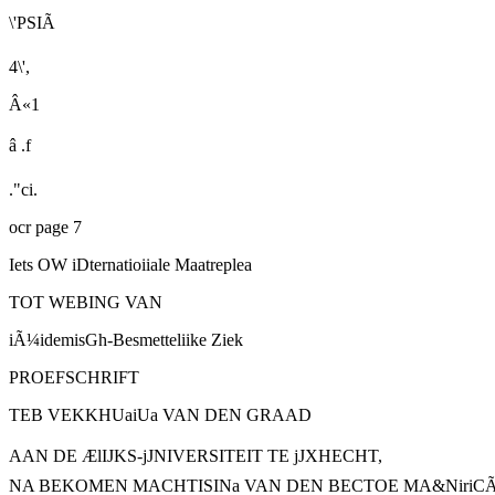
\'PSIÃ
4\',
Â«1
â .f
."ci.
ocr page 7
Iets OW iDternatioiiale Maatreplea
TOT WEBING VAN
iÃ¼idemisGh
-Besmetteliike Ziek
PROEFSCHRIFT
TEB VEKKHUaiUa VAN DEN GRAAD
AAN DE ÆlIJKS-jJNIVERSITEIT TE jJXHECHT,
NA BEKOMEN MACHTISINa VAN DEN BECTOE MA&NiriCÃ