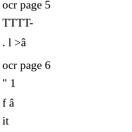
ocr page 5
TTTT-
.
l
>â
ocr page 6
" 1
f â
it