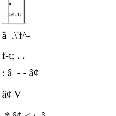
â
!â¢ , Ti
â
.\'f^-
f-t; . .
:
â - - â¢
â¢ V
.* â¢ < : .â