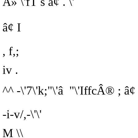
Â»
\'fT
s â¢ . \'
â¢
I
, f,;
iv .
^^ -\'7\'k;"\'â "\'IffcÂ® ; â¢ 
-i-v/,-\'\'
M \\