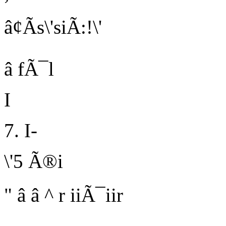
â¢Ãs\'siÃ:!\'
â fÃ¯l
I
7. I-
\'5 Ã®i
" â â ^ r iiÃ¯iir