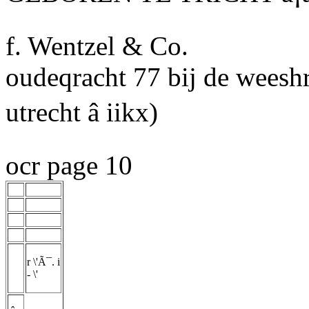
f. Wentzel
& Co.
oudeqracht 77 bij de wees
utrecht â iikx)
ocr page 10
r \'Ã¯. i
-
\'