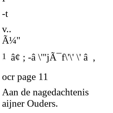
-t
v..
Ã¼"
1
â¢ ; -â \'"jÃ¯f\'\' \' â ,
ocr page 11
Aan de nagedachtenis
aijner Ouders.