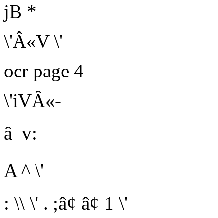
jB
*
\'Â«V \'
ocr page 4
\'iVÂ«-
â v:
A ^ \'
: \\ \' . ;â¢ â¢ 1 \'