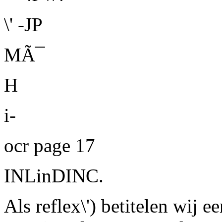
\' -JP
MÃ¯
H
i-
ocr page 17
INLinDINC.
Als reflex\') betitelen wij 