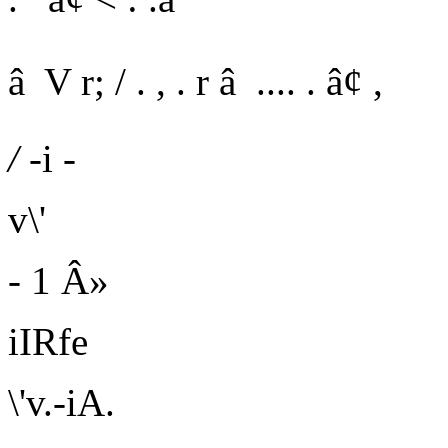
â V r; / . , . r â .... . â¢ ,
/
-i -
v\'
- 1 Â»
iIRfe
\'v.-iA.