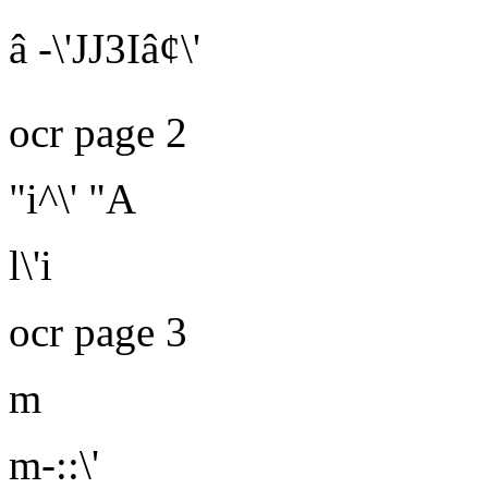
â
-
\'
JJ
3I
â¢
\'
ocr page 2
"i^\'
"A
l\'i
ocr page 3
m
m-::\'