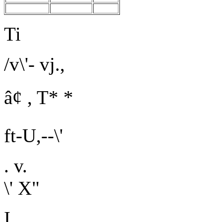
Ti
/v\'- vj.,
â¢ , T* *
ft-U,--\'
. v.
\'
X"
I