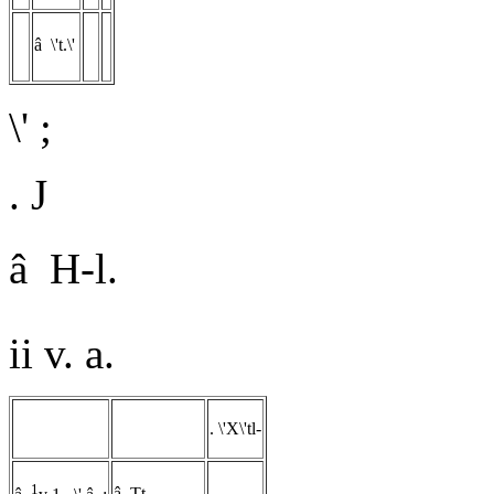
â \'t.\'
\' ;
. J
â H-l.
ii v. a.
. \'X\'tl-
1
â Tt