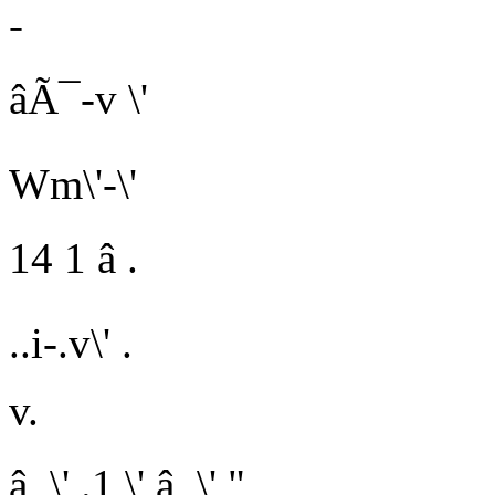
-
âÃ¯
-v \'
Wm\'-\'
14 1 â .
..i-.v\' .
v.
â \' .1 \' â \' "