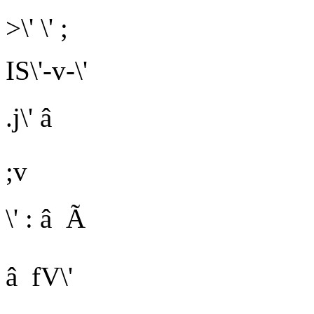
>\' \' ;
IS\'-v-\'
.j\' â
;v
\' : â Ã
â fV\'