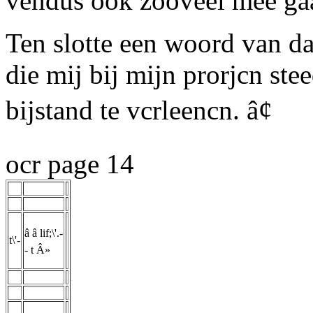
vendus ook zooveel mee gaa
Ten slotte een woord van da
die mij bij mijn prorjcn ste
bijstand te vcrleencn. â¢
ocr page 14
â â lif;\'.-
t\'-
- t Â»