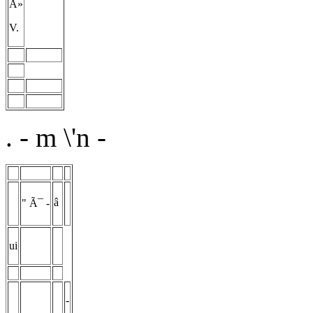
Â»
V.
.
- m \'n -
â
" Ã¯ -
ui
-