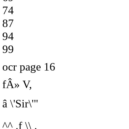
74
87
94
99
ocr page 16
fÂ» V,
â \'Sir\'"
^^ .f \\
.