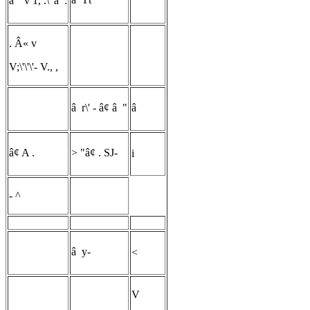
â
v 1, .\' â :
. Â« v
V;\'\'\'- V., ,
â r\' - â¢ â "
â
â¢ A .
> "â¢ . SJ-
i
- ^
â y-
<
V