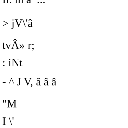
> jV\'â
tvÂ» r;
: iNt
-
^ J
V, â â â
"M
I
\'