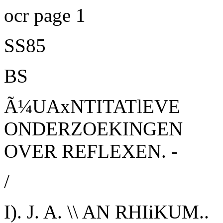
ocr page 1
SS85
BS
Ã¼UAxNTITATlEVE
ONDERZOEKINGEN
OVER REFLEXEN. -
/
I). J. A. \\ AN RHIiKUM..