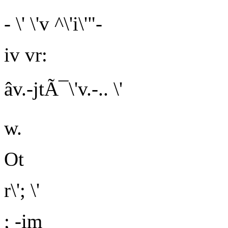
- \' \'v ^\'i\'"-
iv vr:
âv.-jtÃ¯\'v.-.. \'
w.
Ot
r\'; \'
;
-im