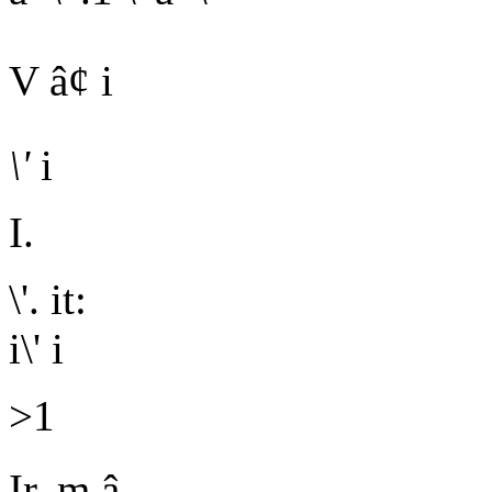
V â¢ i
\'
i
I.
\'.
it:
i\' i
>1
Ir. m
â ...