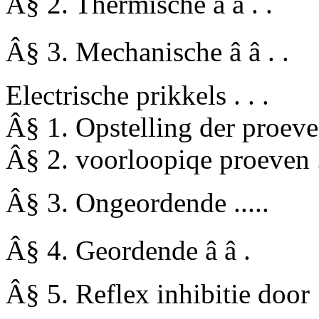
Â§ 2. Thermische â â . .
Â§ 3. Mechanische â â . .
Electrische prikkels . . .
Â§ 1. Opstelling der proev
Â§ 2. voorloopiqe proeven 
Â§ 3. Ongeordende .....
Â§ 4. Geordende â â .
Â§ 5. Reflex inhibitie door