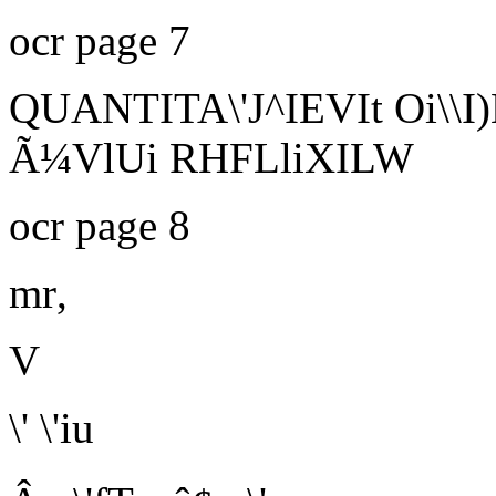
ocr page 7
QUANTITA\'J^IEVIt Oi\\I)
Ã¼VlUi RHFLliXILW
ocr page 8
mr
,
V
\' \'iu