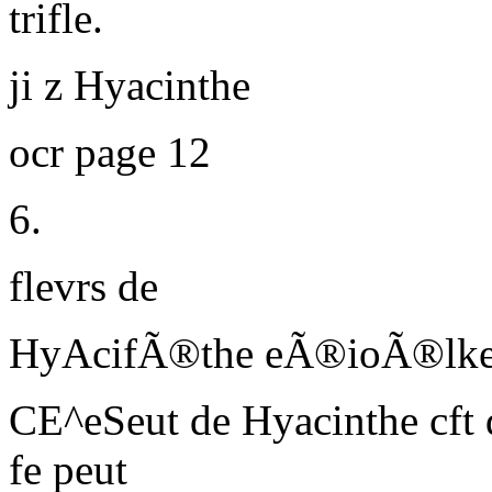
trifle.
ji z Hyacinthe
ocr page 12
6.
flevrs de
HyAcifÃ®the eÃ®ioÃ®lke
C
E^eSeut de Hyacinthe cft 
fe peut