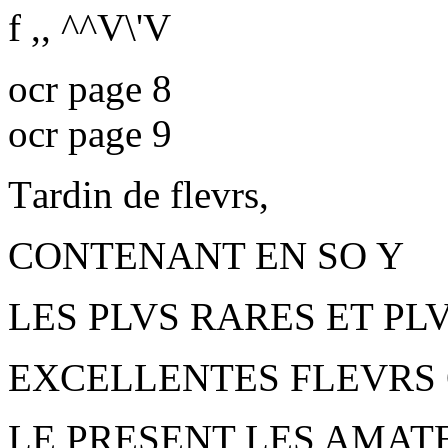
f
,, ^^V\'V
ocr page 8
ocr page 9
T
ardin de flevrs,
CONTENANT EN SO Y
LES PLVS RARES ET PL
EXCELLENTES FLEVRS 
LE PRESENT LES AMAT