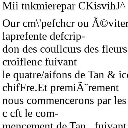
Mii tnkmierepar CKisvihJ^ 
Our cm\'pefchcr ou Ã©viter 
laprefente defcrip-
don des coullcurs des fleur
croiflenc fuivant
le quatre/aifons de Tan & 
chifFre.Et premiÃ¨rement
nous commencerons par les f
c cft le com-
mencement de Tan , fuivant 