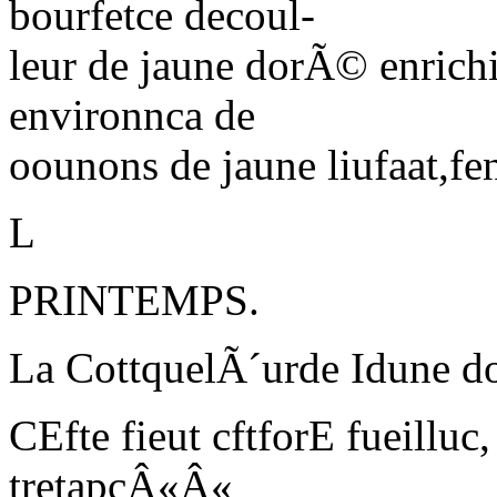
bourfetce decoul-
leur de jaune dorÃ© enrichi
environnca de
oounons de jaune liufaat,fe
L
PRINTEMPS.
La CottquelÃ´urde Idune d
C
Efte fieut
cftforE
fueilluc,
tretapcÂ«Â«