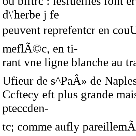
ou biftrc : lesfueilles font e
d\'herbe j fe
peuvent reprefentcr en cou
meflÃ©c, en ti-
rant vne ligne blanche au tr
Ufieur de s^PaÂ» de Naples
Ccftecy eft plus grande mai
pteccden-
tc; comme aufly pareillemÃªt