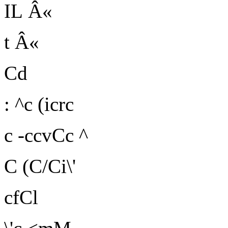
IL
Â«
t Â«
Cd
: ^c (icrc
c -ccvCc ^
C (C/Ci\'
cfCl