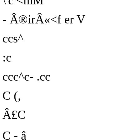
\'c
<mM
- Â®irÂ«<f er V
ccs^
:c
ccc^c- .cc
C (,
Â£C
C - â