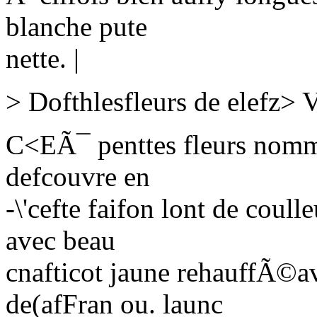
blanche pute
nette. |
> Dofthlesfleurs de elefz> 
C
<EÃ¯ penttes fleurs nomme
defcouvre en
-\'cefte faifon lont de coull
avec beau
cnafticot jaune rehauffÃ©av
de(afFran ou. launc