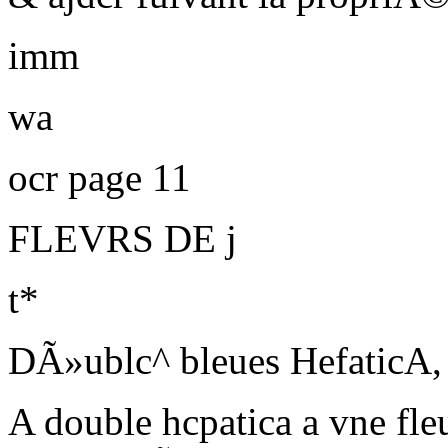
imm
wa
ocr page 11
FLEVRS DE j
t*
DÃ»ublc^ bleues HefaticA,
A double hcpatica a vne f