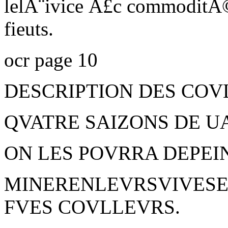
lelÃ¨ivice Â£c commoditÃ©
fieuts.
ocr page 10
DESCRIPTION DES COV
QVATRE SAIZONS DE 
ON LES POVRRA DEPEI
MINERENLEVRSVIVESE
FVES COVLLEVRS.