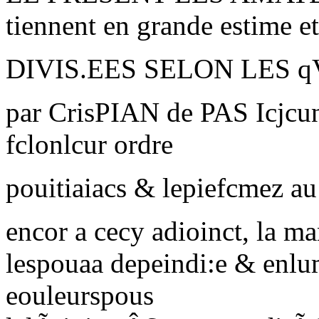
tiennent en grande estime et
DIVIS.EES SELON LES q
par
C
ris
PIAN de
PAS Icjcun
fclonlcur ordre
pouitiaiacs & lepiefcmez au 
encor a cecy adioinct, la m
lespouaa depeindi:e & enlu
eouleurspous