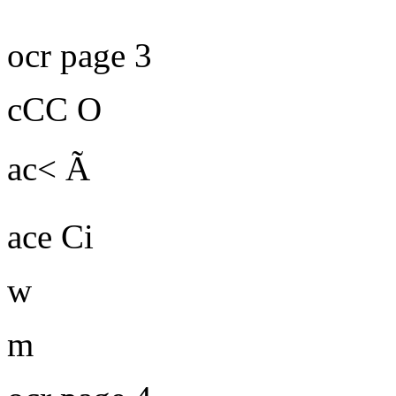
ocr page 3
cCC O
ac< Ã
ace Ci
w
m