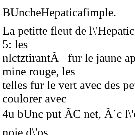
BUncheHepaticafimple.
La petitte fleut de l\'Hepat
5: les
nlctztirantÃ¯ fur le jaune
mine rouge, les
telles fur le vert avec des p
coulorer avec
4u bUnc put
ÃC
net, Ã´c l\
noie d\'os.