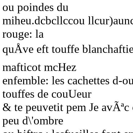
ou poindes du
miheu.dcbcllccou llcur)aun
rouge: la
quÅve eft touffe blanchaft
mafticot mcHez
enfemble: les cachettes d-ou 
touffes de couUeur
& te peuvetit pem Je avÃªc
peu d\'ombre