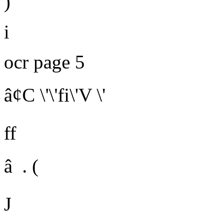
)
i
ocr page 5
â¢C \'\'fi\'V \'
ff
â . (
J