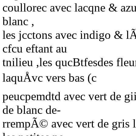
coullorec avec lacqne & a
blanc ,
les jcctons avec indigo & 
cfcu eftant au
tnilieu ,les qucBtfesdes fleur
laquÅvc vers bas (c
peucpemdtd avec vert de gii
de blanc de-
rrempÃ© avec vert de gris l\