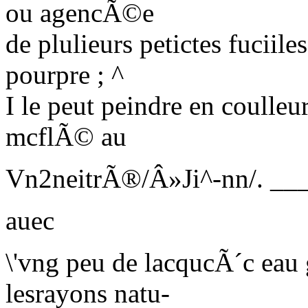
ou agencÃ©e
de plulieurs petictes fuciiles
pourpre ; ^
I le peut peindre en coulleu
mcflÃ© au
Vn2neitrÃ®/Â»Ji^-nn/. _
auec
\'vng peu de lacqucÃ´c eau
lesrayons natu-