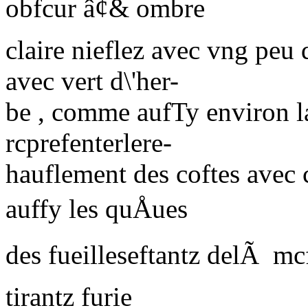
obfcur â¢& ombre
claire nieflez avec vng peu 
avec vert d\'her-
be , comme aufTy environ la
rcprefenterlere-
hauflement des coftes avec 
auffy les quÅues
des fueilleseftantz delÃ 
tirantz furie