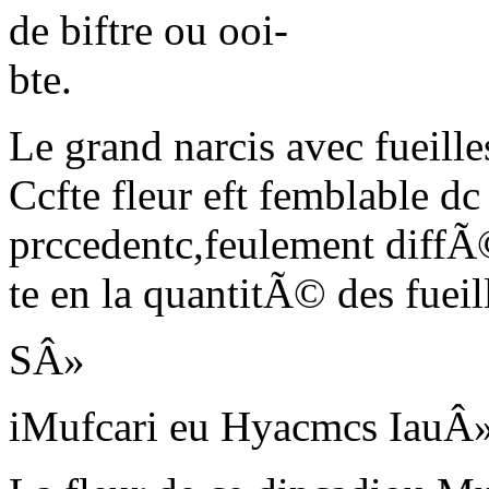
de biftre ou ooi-
bte.
Le grand narcis avec fueille
Ccfte fleur eft femblable dc 
prccedentc,
feulement diffÃ
te en la quantitÃ© des fueil
SÂ»
iMufcari eu Hyacmcs IauÂ»