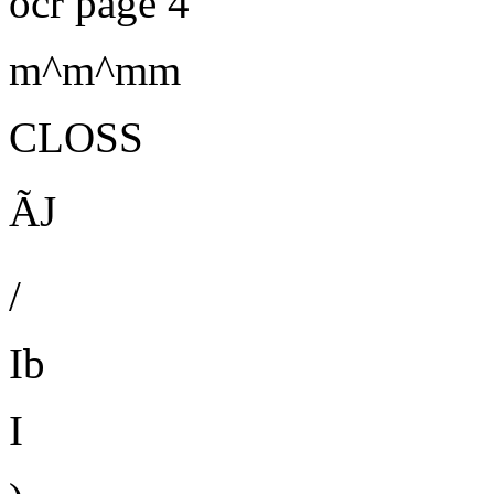
ocr page 4
m^m^mm
CLOSS
ÃJ
/
Ib
I