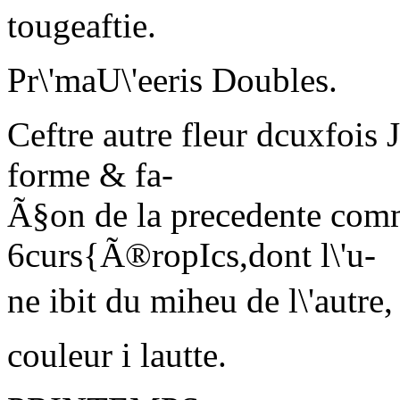
tougeaftie.
Pr\'maU\'eeris Doubles.
Ceftre autre fleur dcuxfois 
forme & fa-
Ã§on de la precedente comm
6curs{Ã®ropIcs,dont l\'u-
ne ibit du miheu de l\'autre,
couleur
i
lautte.