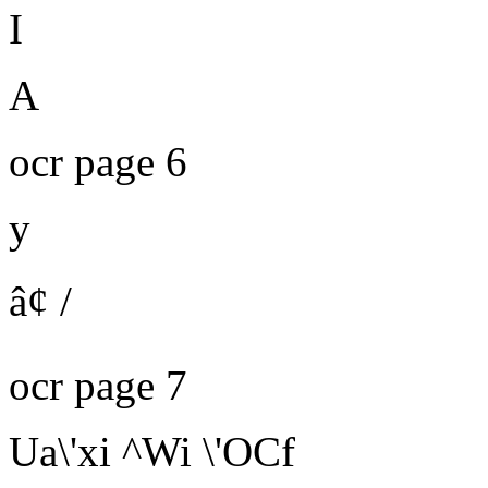
I
A
ocr page 6
y
â¢ /
ocr page 7
Ua\'xi ^Wi
\'OCf