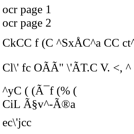
ocr page 1
ocr page 2
CkCC f (C ^SxÅC^a CC ct
Cl\' fc OÃÃ" \'ÃT.C V. <,
^
^yC ( (Ã¯f
(% (
CiL Ã§v^-Ã®a
ec\'jcc