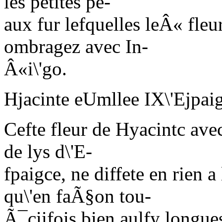
les petites pe-
aux fur lefquelles leÂ« fleu
ombragez avec In-
Â«i\'go.
Hjacinte eUmllee
IX\'Ejpai
Cefte fleur
de
Hyacintc avec
de lys d\'E-
fpaigce,
ne
diffete en rien a
qu\'en faÃ§on tou-
Ã¯ciifois
bien
aulfy longues