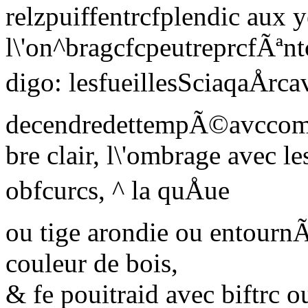
relzpuiffentrcfplendic aux y
l\'on^bragcfcpeutreprcfÃªnt
digo: lesfueillesSciaqaÅrca
decendredettempÃ©avccom
bre clair, l\'ombrage avec le
obfcurcs, ^ la quÅue
ou tige arondie ou entourn
couleur de bois,
& fe pouitraid avec biftrc 