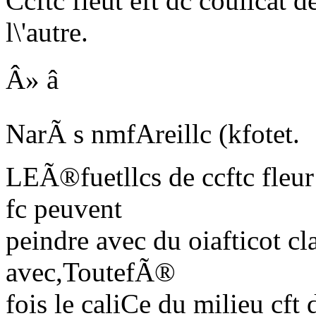
Ccftc fleut eft dc coullcat 
l\'autre.
Â» â
NarÃ s nmfAreillc (kfotet.
L
EÃ®fuetllcs de ccftc fleur
fc peuvent
peindre avec du oiafticot c
avec,ToutefÃ®
fois le caliCe du milieu c