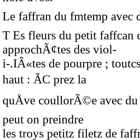
Le faffran du fmtemp avec de
T Es fleurs du petit faffcan 
approchÃ¢tes des viol-
i-.IÂ«tes de pourpre ; tout
haut :
ÃC
prez la
quÅve coullorÃ©e avec du
peut on preindre
les troys petitz filetz de fa