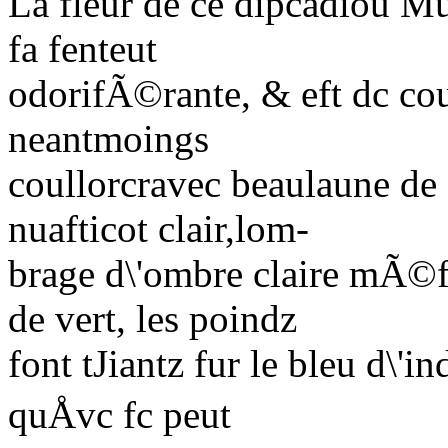
L
a
fleur de ce dipcadiou M
fa fenteut
odorifÃ©rante, & eft dc cou
neantmoings
coullorcravec beaulaune de
nuafticot clair,lom-
brage d\'ombre claire mÃ©
de vert, les poindz
font
tJiantz
fur le bleu d\'i
quÅvc fc peut