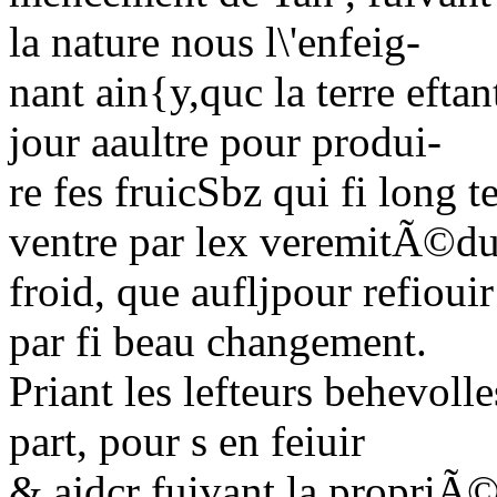
la nature nous l\'enfeig-
nant ain{y,quc la terre efta
jour aaultre pour produi-
re fes fruicSbz qui fi long
ventre par lex veremitÃ©d
froid, que aufljpour refiouir
par fi beau changement.
Priant les lefteurs behevoll
part, pour s en feiuir
& ajdcr fuivant la propri