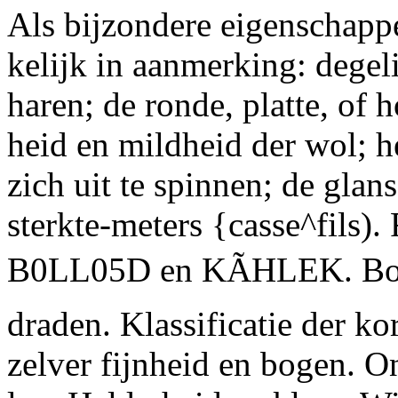
Als bijzondere eigenschap
kelijk in aanmerking: degel
haren; de ronde, platte, of 
heid en mildheid der wol; 
zich uit te spinnen; de glans
sterkte-meters
{casse^fils).
F
B0LL05D
en
KÃHLEK.
Bo
draden. Klassificatie der ko
zelver fijnheid en bogen.
On