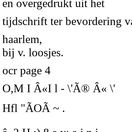
en overgedrukt uit het
tijdschrift
ter
bevordering
v
haarlem,
bij v. loosjes.
ocr page 4
O,M I Â«I l - \'Ã® Â« \'
Hfl "ÃOÃ ~ .