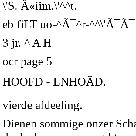
\'S. Â«iim.\'^^t.
eb fiLT uo-^Ã¯^r-^^\'Ã¯Ã¯
3 jr. ^ A H
ocr page 5
HOOFD - LNHOÃD.
vierde afdeeling.
Dienen sommige onzer Schaa