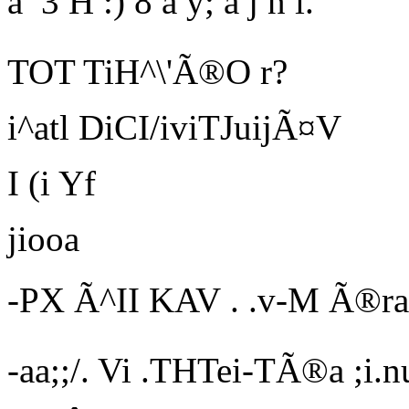
â
3
H :)
8
a
y; a j n i.
TOT TiH^\'Ã®O r?
i^atl DiCI
/iviTJuijÃ¤V
I (i Yf
jiooa
-PX Ã^II KAV . .v-M Ã®ra
-aa;;/. Vi .THTei-TÃ®a ;i.n