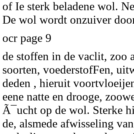
of Ie sterk beladene wol. Ne
De wol wordt onzuiver door
ocr page 9
de stoffen in de
vaclit, zoo
a
soorten, voederstofFen, uit
deden , hieruit voortvloeij
eene natte en drooge, zoowe
Ã¯ucht op de wol. Sterke hi
de, alsmede afwisseling van