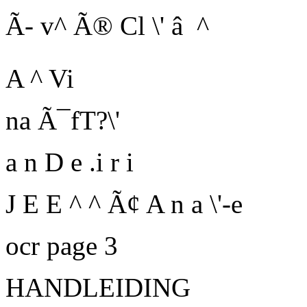
Ã- v^ Ã® Cl \' â ^
A ^
Vi
na Ã¯fT?\'
a n D e .i r i
J E E ^ ^ Ã¢ A n a \'-e
ocr page 3
HANDLEIDING