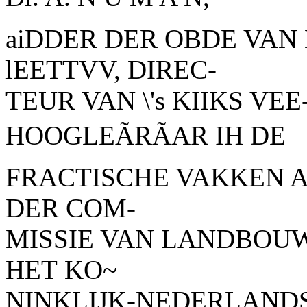
aiDDER DER OBDE VA
lEETTVV, DIREC-
TEUR
VAN
\'s
KIIKS VE
HOOGLEÃRÃAR IH DE
FRACTISCHE VAKKEN A
DER COM-
MISSIE VAN LANDBOUW,
HET
KO~
NINKLIJK-NEDERLANDS