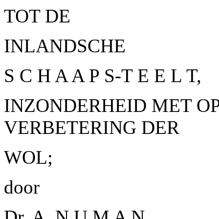
TOT DE
INLANDSCHE
S C H A A P S-T E E L T,
INZONDERHEID MET OP
VERBETERING DER
WOL;
door
Dr. A. N U M A
N,