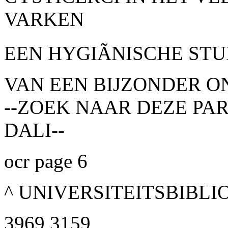
VARKEN
EEN HYGIÃNISCHE ST
VAN EEN BIJZONDER O
--ZOEK NAAR DEZE PA
DALI--
ocr page 6
^ UNIVERSITEITSBIBL
3969 3159