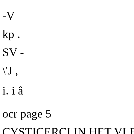
-V
kp .
SV -
\'J ,
i
. i â
ocr page 5
CYSTICERCI IN HET V