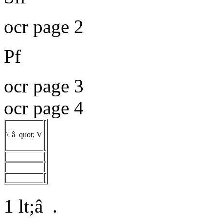
ocr page 2
Pf
ocr page 3
ocr page 4
\' â quot; V
1 lt;â .