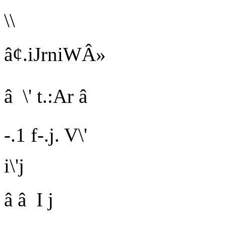
\\
â¢.iJrniWÂ»
â \' t.:Ar â
-.1 f-.j. V\'
i\'j
â â I j