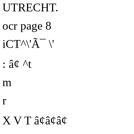
UTRECHT.
ocr page 8
iCT^\'Ã¯ \'
: â¢
^t
m
r
X
V T â¢â¢â¢