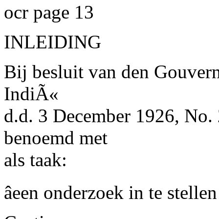
ocr page 13
INLEIDING
Bij besluit van den Gouver
IndiÃ«
d.d. 3 December 1926, No.
benoemd met
als taak:
âeen onderzoek in te stell