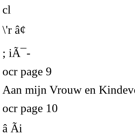
cl
\'r â¢
; iÃ¯-
ocr page 9
Aan mijn Vrouw en Kindev
ocr page 10
â Ãi