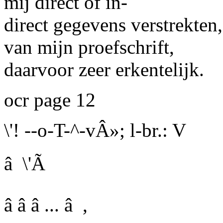
mij direct of in-
direct gegevens verstrekten
van mijn proefschrift,
daarvoor zeer erkentelijk.
ocr page 12
\'! --o-T-^-vÂ»; l-br.: V
â
\'Ã
â â â ... â ,