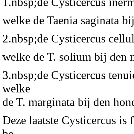
1.nbsp;de
Cysticercus inerm
welke de Taenia saginata bi
2.nbsp;de
Cysticercus cellu
welke de T. solium bij
den 
3.nbsp;de
Cysticercus tenuic
welke
de T. marginata bij
den hon
Deze laatste Cysticercus is 
be-