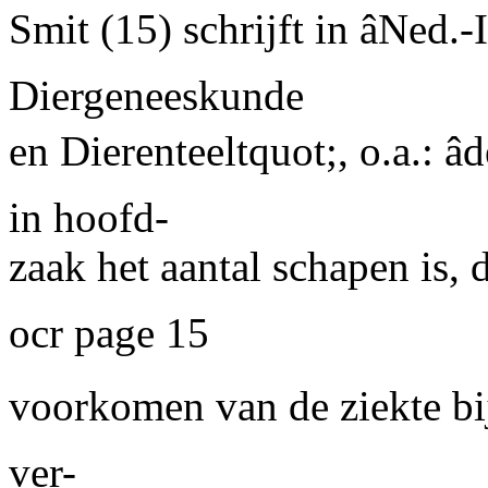
Smit
(15) schrijft in âNed.
Diergeneeskunde
en Dierenteeltquot;, o.a.: â
in hoofd-
zaak het aantal schapen is, 
ocr page 15
voorkomen van de ziekte bij
ver-