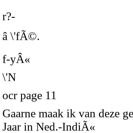
r?-
â \'fÃ©.
f-yÂ«
\'N
ocr page 11
Gaarne maak ik van deze ge
Jaar in Ned.-IndiÃ«