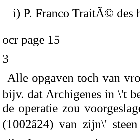
i) P. Franco TraitÃ© des 
ocr page 15
3
Alle opgaven toch van vroe
bijv. dat Archigenes in \'t b
de operatie zou voorgeslag
(1002â24) van zijn\' stee