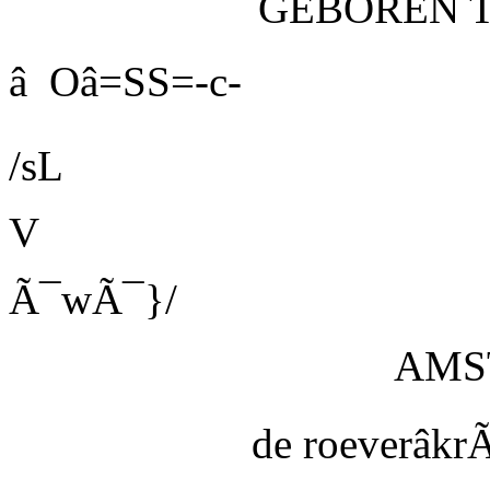
GEBOREN 
â Oâ=SS=-c-
/sL
V
Ã¯wÃ¯}/
AMS
de roeverâkr