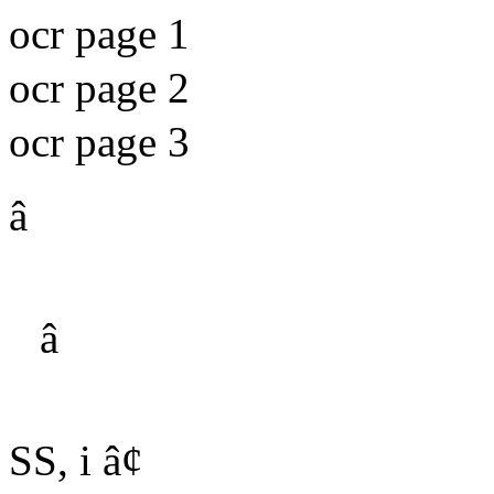
ocr page 1
ocr page 2
ocr page 3
â
â
SS, i â¢