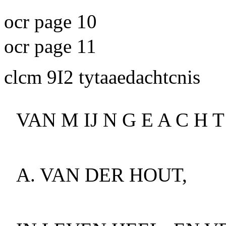
ocr page 10
ocr page 11
clcm 9I2
tytaaedachtcnis
VAN M IJ N G E A C H
A. VAN DER HOUT,