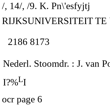
/, 14/,
/9.
K. Pn\'esfyjtj
RIJKSUNIVERSITEIT T
2186 8173
Nederl. Stoomdr. : J. van 
L
I?%
I
ocr page 6