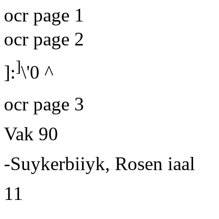
ocr page 1
ocr page 2
]
]:
\'0
^
ocr page 3
Vak 90
-Suykerbiiyk, Rosen iaal
11