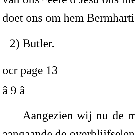
doet ons om hem Bermhartig
2) Butler.
ocr page 13
â 9 â
Aangezien wij nu de me
aangaande de overblijfselen