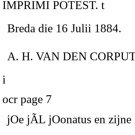
IMPRIMI POTEST. t
Breda die
16
Julii
1884.
A. H. VAN DEN CORPUT
i
ocr page 7
jOe jÃL jOonatus en zijne 