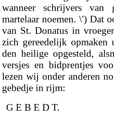
wanneer schrijvers van
martelaar noemen. \') Dat 
van St. Donatus in vroegere
zich gereedelijk opmaken u
den heilige opgesteld, als
versjes en bidprentjes vo
lezen wij onder anderen no
gebedje in rijm:
G E B E D T.