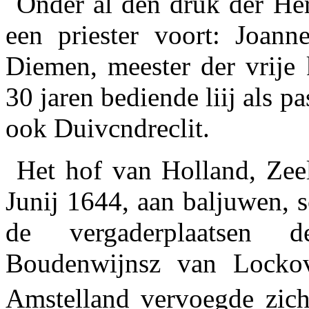
Onder al den druk der He
een priester voort: Joann
Diemen, meester der vrije
30 jaren bediende liij als p
ook Duivcndreclit.
Het hof van Holland, Zee
Junij 1644, aan baljuwen, s
de vergaderplaatsen d
Boudenwijnsz van Lockovs
Amstelland vervoegde zich 