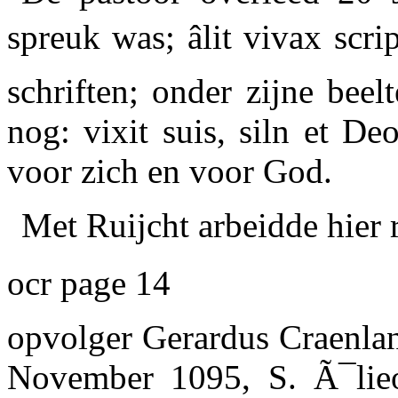
spreuk was; âlit vivax scri
schriften; onder zijne beel
nog: vixit suis, siln et De
voor zich en voor God.
Met Ruijcht arbeidde hier 
ocr page 14
opvolger
Gerardus Craenla
November 1095, S. Ã¯lieol