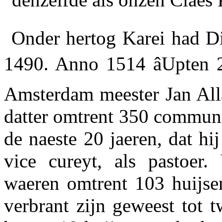
Onder hertog Karei had Di
1490. Anno 1514 âUpten 
Amsterdam meester
Jan Al
datter omtrent 350 communi
de naeste 20 jaeren, dat hi
vice cureyt, als pastoe
waeren omtrent 103 huijsen
verbrant zijn geweest tot t