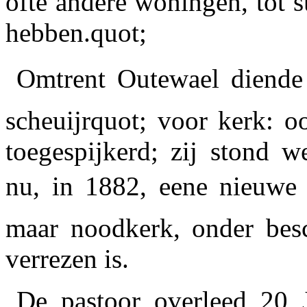
ofte andere woningen, tot 
hebben.quot;
Omtrent Outewael diende e
scheuijrquot; voor kerk: o
toegespijkerd; zij stond w
nu, in 1882, eene nieuwe p
maar noodkerk, onder bes
verrezen is.
De pastoor overleed 20 