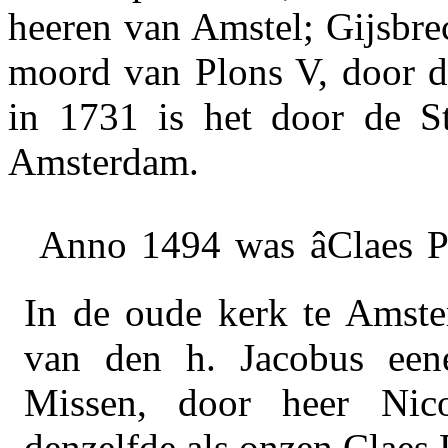
heeren van Amstel; Gijsbre
moord van Plons V, door d
in 1731 is het door de S
Amsterdam.
Anno 1494 was
âClaes P
In de oude kerk te Amste
van den h. Jacobus eene
Missen, door heer Nic
denzelfde als onzen Claes P