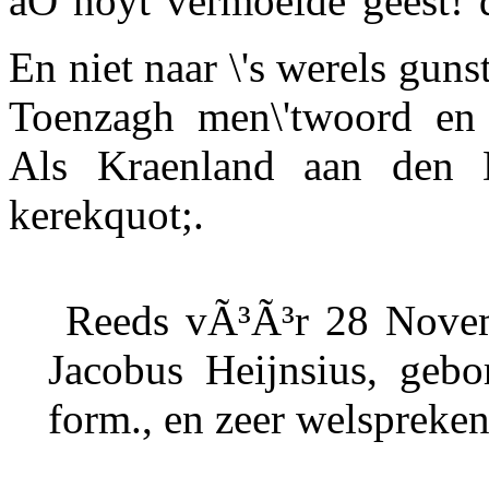
âO noyt vermoeide geest! 
En niet naar \'s werels guns
Toenzagh men\'twoord en d
Als Kraenland aan den
kerekquot;.
Reeds vÃ³Ã³r 28 Novem
Jacobus Heijnsius,
gebor
form., en zeer welspreken