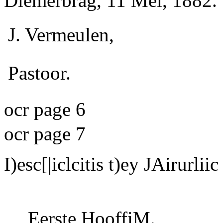
Diemerbrag, 11 Mei, 1882.
J. Vermeulen,
Pastoor.
ocr page 6
ocr page 7
I)esc[|iclcitis t)ey JAirurliic
Eerste HooffiM.