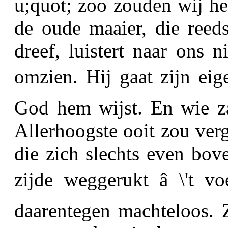
u;quot; zoo zouden wij h
de oude maaier, die reed
dreef, luistert naar ons n
omzien. Hij gaat zijn eig
God hem wijst. En wie za
Allerhoogste ooit zou ver
die zich slechts even bov
zijde weggerukt â \'t v
daarentegen machteloos. 