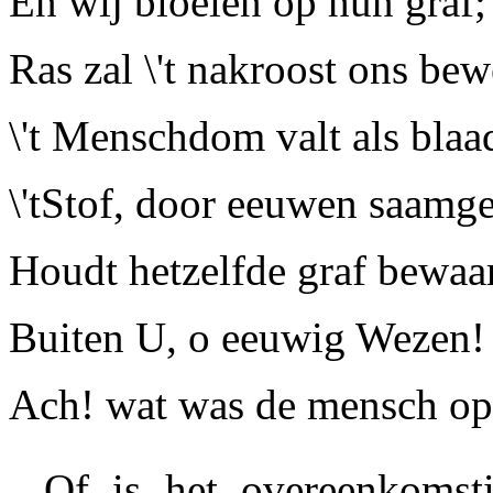
En wij bloeien op hun graf;
Ras zal \'t nakroost ons be
\'t Menschdom valt als blaad
\'tStof, door eeuwen saamge
Houdt hetzelfde graf bewaa
Buiten U, o eeuwig Wezen!
Ach! wat was de mensch op
Of is het overeenkomst