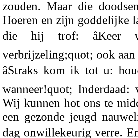
zouden. Maar die doodsen
Hoeren en zijn goddelijke la
die hij trof: âKeer
verbrijzeling;quot; ook aan 
âStraks kom ik tot u: hou
wanneer!quot; Inderdaad: w
Wij kunnen hot ons te mid
een gezonde jeugd nauweli
dag onwillekeurig verre. En t