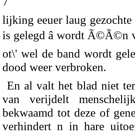
7
lijking eeuer laug gezochte
is gelegd â wordt Ã©Ã©n v
ot\' wel de band wordt gel
dood weer verbroken.
En al
valt
het blad niet ter
van verijdelt menscheli
bekwaamd tot deze of gene 
verhindert n in hare uitoe