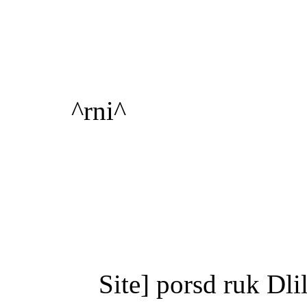
^rni^
Site] porsd ruk Dl