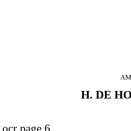
AM
H. DE H
ocr page 6