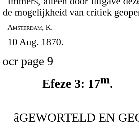
Immers, alleen door uitgave deze
de mogelijkheid van critiek geope
Amsterdam, K.
10 Aug. 1870.
ocr page 9
m
Efeze 3: 17
.
âGEWORTELD EN GE