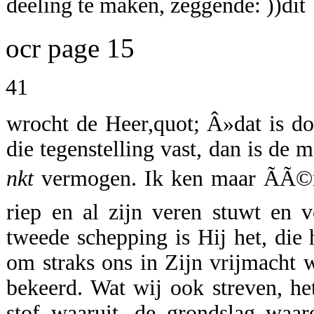
deeling te maken, zeggende: ))dit
ocr page 15
41
wrocht de Heer,quot; Â»dat is d
die tegenstelling vast, dan is de 
nkt
vermogen. Ik ken maar ÃÃ©n,
riep en al zijn veren stuwt en v
tweede schepping is Hij het, die 
om straks ons in Zijn vrijmacht 
bekeerd. Wat wij ook streven, he
stof waaruit, de grondslag waar