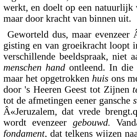
werkt, en doelt op een natuurlijk
maar door kracht van binnen uit.
Geworteld dus, maar evenzeer Â
gisting en van groeikracht loopt 
verschillende beeldspraak, niet 
menschen hand
ontleend. In die 
maar het opgetrokken
huis
ons me
door 's Heeren Geest tot Zijnen
t
tot de afmetingen eener gansche
s
Â«Jeruzalem, dat vrede brengt.q
wordt evenzeer
gebouwd.
Vanda
fondament,
dat telkens wijzen na