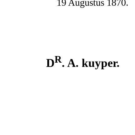
19 Augustus 1870.
R
D
. A. kuyper.