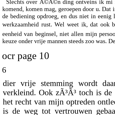
Slechts over Ã©Ã©n ding ontveins ik mi r
komend, komen mag, geroepen door u. Dat is
de bediening opdroeg, en dus niet in eenig 
werkzaamheid rust. Wel weet ik, dat ook bij
eenheid van beginsel, niet allen mijn perso
keuze onder vrije mannen steeds zoo was. De
ocr page 10
6
dier vrije stemming wordt daar
verkleind. Ook zÃ³Ã³ toch is de 
het recht van mijn optreden ontl
is de weg tot vertrouwen gebaa