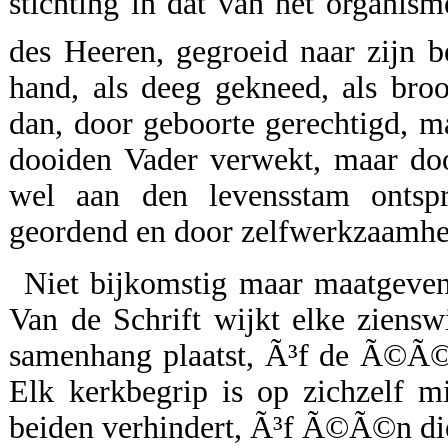
stichting in dat van het organi
des Heeren, gegroeid naar zijn 
hand, als deeg gekneed, als bro
dan, door geboorte gerechtigd, m
dooiden Vader verwekt, maar doo
wel aan den levensstam ontspr
geordend en door zelfwerkzaamhei
Niet bijkomstig maar maatgevend
Van de Schrift wijkt elke zienswi
samenhang plaatst, Ã³f de Ã©Ã©n
Elk kerkbegrip is op zichzelf mi
beiden verhindert, Ã³f Ã©Ã©n di