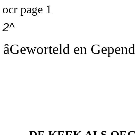
ocr page 1
2^
âGeworteld en Gepend
DE KEEK ALS OEG