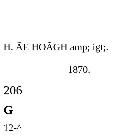
H. ÃE HOÃGH amp; igt;.
1870.
206
G
12-^