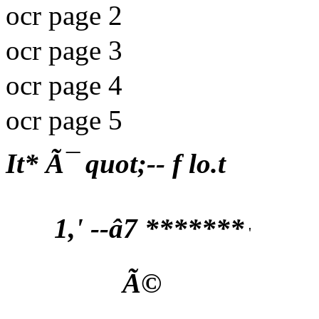
ocr page 2
ocr page 3
ocr page 4
ocr page 5
It* Ã¯ quot;-- f lo.t
1,' --â7 *******
'
Ã©