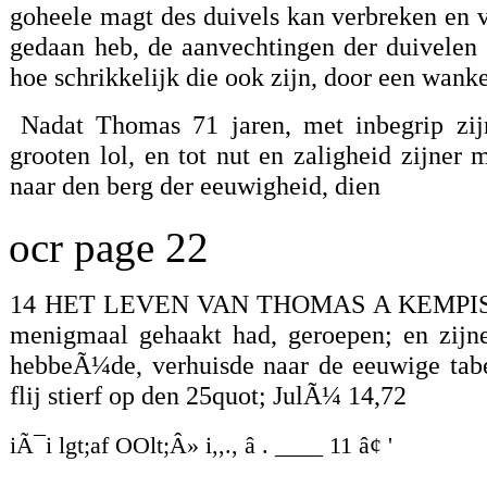
goheele magt des duivels kan verbreken en ve
gedaan heb, de aanvechtingen der duivelen 
hoe schrikkelijk die ook zijn, door een wank
Nadat Thomas 71 jaren, met inbegrip zij
grooten lol, en tot nut en zaligheid zijner
naar den berg der eeuwigheid, dien
ocr page 22
14 HET LEVEN VAN THOMAS A KEMPIS. lÃ¼
menigmaal gehaakt had, geroepen; en zijne 
hebbeÃ¼de, verhuisde naar de eeuwige tabe
flij stierf op den 25quot; JulÃ¼ 14,72
iÃ¯i lgt;af OOlt;Â» i,,., â . ____ 11 â¢ '