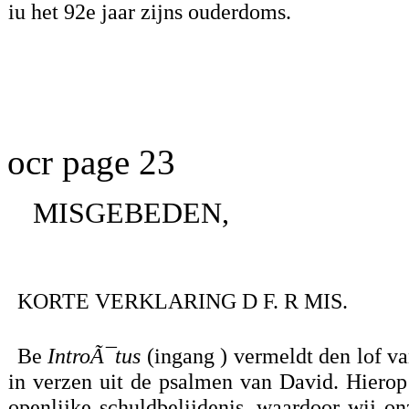
iu het 92e jaar zijns ouderdoms.
ocr page 23
MISGEBEDEN,
KORTE VERKLARING D F. R MIS.
Be
IntroÃ¯tus
(ingang ) vermeldt den lof va
in verzen uit de psalmen van David. Hiero
openlijke schuldbelijdenis, waardoor wij 