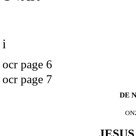
i
ocr page 6
ocr page 7
DE N
ONZ
JESUS