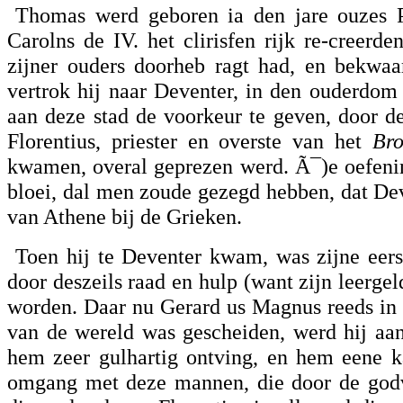
Thomas werd geboren ia den jare ouzes P
Carolns de IV. het clirisfen rijk re-creerd
zijner ouders doorheb ragt had, en bekwaa
vertrok hij naar Deventer, in den ouderdom
aan deze stad de voorkeur te geven, door d
Florentius, priester en overste van het
Broe
kwamen, overal geprezen werd. Ã¯)e oefening
bloei, dal men zoude gezegd hebben, dat De
van Athene bij de Grieken.
Toen hij te Deventer kwam, was zijne eerst
door deszeils raad en hulp (want zijn leerge
worden. Daar nu Gerard us Magnus reeds in h
van de wereld was gescheiden, werd hij aan
hem zeer gulhartig ontving, en hem eene k
omgang met deze mannen, die door de godv