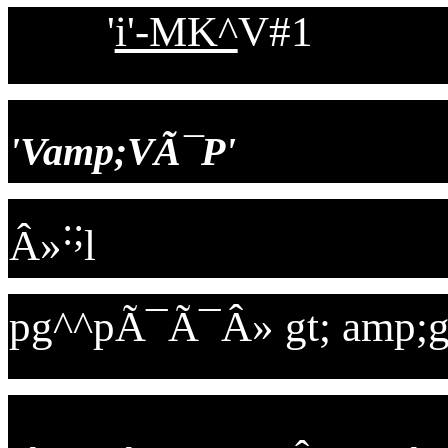
'
i'-MK^
V#1
'Vamp;VÃ¯P'
:;
Â»
l
pg^^pÃ¯Ã¯Â» gt; amp;gt;