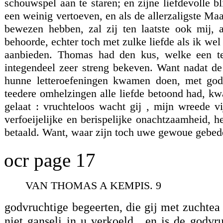
schouwspel aan te staren; en zijne liefdevolle bl
een weinig vertoeven, en als de allerzaligste M
bewezen hebben, zal zij ten laatste ook mij, 
behoorde, echter toch met zulke liefde als ik wel
aanbieden. Thomas had den kus, welke een te
integendeel zeer streng bekeven. Want nadat de
hunne letteroefeningen kwamen doen, met godv
teedere omhelzingen alle liefde betoond had, kw
gelaat : vruchteloos wacht gij , mijn wreede vi
verfoeijelijke en berispelijke onachtzaamheid, 
betaald. Want, waar zijn toch uwe gewoue gebe
ocr page 17
VAN THOMAS A KEMPIS. 9
godvruchtige begeerten, die gij met zuchtea 
niet ganseli in u verkoeld , en is de godvru