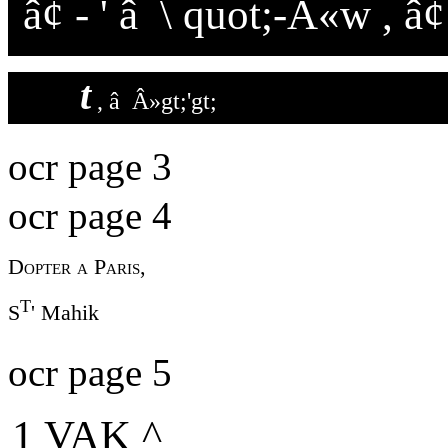
â¢ - ' â \ quot;-Â«w , â
t
, â Â»gt;'gt;
ocr page 3
ocr page 4
Dopter a Paris,
T
S
' Mahik
ocr page 5
1 VAK ^