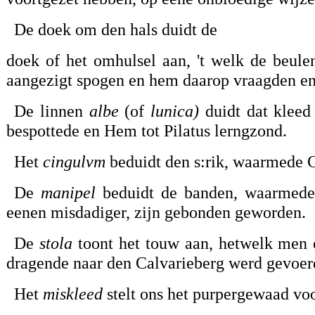
De doek om den hals duidt de
doek of het omhulsel aan, 't welk de beulen
aangezigt spogen en hem daarop vraagden en z
De linnen
albe
(of
lunica)
duidt dat kleed 
bespottede en Hem tot Pilatus lerngzond.
Het
cingulvm
beduidt den s:rik, waarmede C
De
manipel
beduidt de banden, waarmede d
eenen misdadiger, zijn gebonden geworden.
De
stola
toont het touw aan, hetwelk men o
dragende naar den Calvarieberg werd gevoer
Het
miskleed
stelt ons het purpergewaad voor