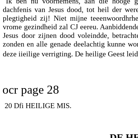
Ik ben nu voornemens, aan die hooge god
dachfenis van Jesus dood, tot heil der wer
plegtigheid zij! Niet mijne teeenwoordhrh
vrome gezindheid zal CJ eereu. Aanbiddende 
Jesus door zijnen dood voleindde, betrach
zonden en alle genade deelachtig kunne wor
deze iieilige verrigting. De heilige Geest lei
ocr page 28
20 Dfi HEILIGE MIS.
DE HE