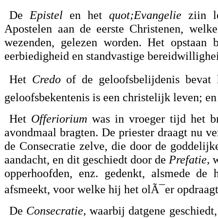
De
Epistel
en het
quot;Evangelie
ziin l
Apostelen aan de eerste Christenen, welke 
wezenden, gelezen worden. Het opstaan b
eerbiedigheid en standvastige bereidwillighe
Het
Credo
of de geloofsbelijdenis bevat h
geloofsbekentenis is een christelijk leven; e
Het
Offeriorium
was in vroeger tijd het br
avondmaal bragten. De priester draagt nu ver
de Consecratie zelve, die door de goddelijk
aandacht, en dit geschiedt door de
Prefatie,
w
opperhoofden, enz. gedenkt, alsmede de h
afsmeekt, voor welke hij het olÃ¯er opdraagt
De
Consecratie,
waarbij datgene geschiedt,