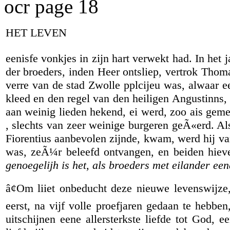
ocr page 18
HET LEVEN
eenisfe vonkjes in zijn hart verwekt had. In het j
der broeders, inden Heer ontsliep, vertrok Thoma
verre van de stad Zwolle pplcijeu was, alwaar ee
kleed en den regel van den heiligen Angustinns, i
aan weinig lieden hekend, ei werd, zoo ais geme
, slechts van zeer weinige burgeren geÃ«erd. Al
Fiorentius aanbevolen zijnde, kwam, werd hij van
was, zeÃ¼r beleefd ontvangen, en beiden hieve
genoegelijh is het, als broeders met eilander ee
â¢Om liiet onbeducht deze nieuwe levenswijze,
eerst, na vijf volle proefjaren gedaan te hebbe
uitschijnen eene allersterkste liefde tot God, 