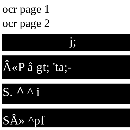
ocr page 1
ocr page 2
j;
Â«P â gt; 'ta;-
^
S.
^ i
SÂ» ^pf