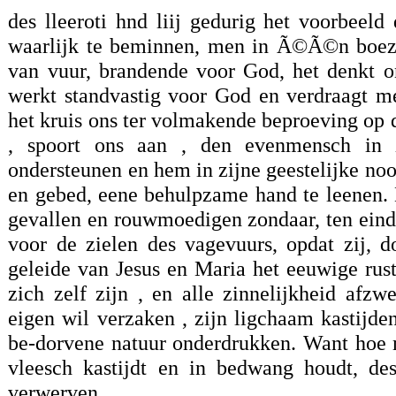
des lleeroti hnd liij gedurig het voorbeel
waarlijk te beminnen, men in Ã©Ã©n boeze
van vuur, brandende voor God, het denkt o
werkt standvastig voor God en verdraagt m
het kruis ons ter volmakende beproeving op 
, spoort ons aan , den evenmensch in z
ondersteunen en hem in zijne geestelijke no
en gebed, eene behulpzame hand te leenen. 
gevallen en rouwmoedigen zondaar, ten ein
voor de zielen des vagevuurs, opdat zij, 
geleide van Jesus en Maria het eeuwige rus
zich zelf zijn , en alle zinnelijkheid afz
eigen wil verzaken , zijn ligchaam kastijde
be-dorvene natuur onderdrukken. Want hoe 
vleesch kastijdt en in bedwang houdt, de
verwerven.