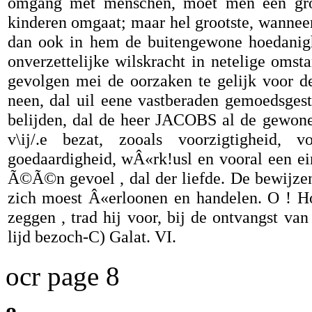
omgang met menschen, moet men een groot
kinderen omgaat; maar hel grootste, wannee
dan ook in hem de buitengewone hoedanighe
onverzettelijke wilskracht in netelige omst
gevolgen mei de oorzaken te gelijk voor de
neen, dal uil eene vastberaden gemoedsges
belijden, dal de heer JACOBS al de gewon
v\ij/.e bezat, zooals voorzigtigheid, v
goedaardigheid, wÂ«rk!usl en vooral een ei
Ã©Ã©n gevoel , dal der liefde. De bewijze
zich moest Â«erloonen en handelen. O ! Ho
zeggen , trad hij voor, bij de ontvangst van
lijd bezoch-C) Galat. VI.
ocr page 8