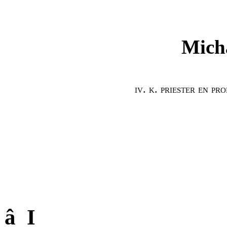
Micha
iv. k. priester en p
â I