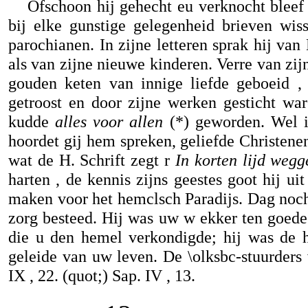
Ofschoon hij gehecht eu verknocht bleef 
bij elke gunstige gelegenheid brieven wiss
parochianen. In zijne letteren sprak hij van
als van zijne nieuwe kinderen. Verre van zijn
gouden keten van innige liefde geboeid , 
getroost en door zijne werken gesticht wa
kudde
alles voor allen
(*) geworden. Wel is
hoordet gij hem spreken, geliefde Christen
wat de H. Schrift zegt r
In korten lijd wegg
harten , de kennis zijns geestes goot hij ui
maken voor het hemclsch Paradijs. Dag noc
zorg besteed. Hij was uw w ekker ten goede
die u den hemel verkondigde; hij was de 
geleide van uw leven. De \olksbc-stuurders
IX , 22. (quot;) Sap. IV , 13.