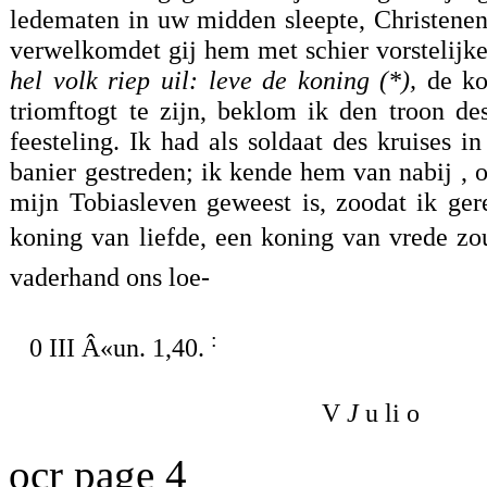
ledematen in uw midden sleepte, Christenen
verwelkomdet gij hem met schier vorstelijke 
hel volk riep uil: leve de koning (*),
de ko
triomftogt te zijn, beklom ik den troon 
feesteling. Ik had als soldaat des kruises i
banier gestreden; ik kende hem van nabij , 
mijn Tobiasleven geweest is, zoodat ik ger
koning van liefde, een koning van vrede zo
vaderhand ons loe-
:
0 III Â«un. 1,40.
V
J
u li o
ocr page 4