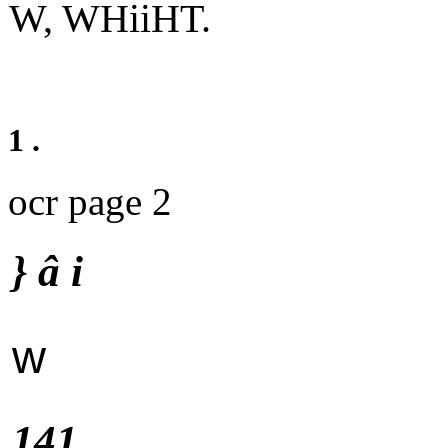
W, WHiiHT.
1 .
ocr page 2
} â i
w
141.