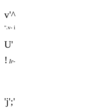
v'^
''.v- i
U'
!
Ir-
'j';'