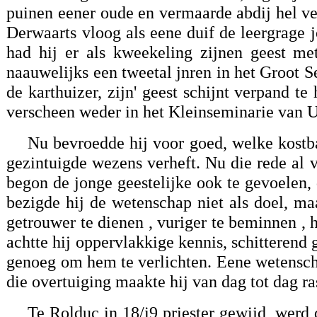
puinen eener oude en vermaarde abdij hel ve
Derwaarts vloog als eene duif de leergrage 
had hij er als kweekeling zijnen geest met
naauwelijks een tweetal jnren in het Groot S
de karthuizer, zijn' geest schijnt verpand te
verscheen weder in het Kleinseminarie van Uo
Nu bevroedde hij voor goed, welke kostb
gezintuigde wezens verheft. Nu die rede al 
begon de jonge geestelijke ook te gevoelen, 
bezigde hij de wetenschap niet als doel, ma
getrouwer te dienen , vuriger te beminnen ,
achtte hij oppervlakkige kennis, schitterend
genoeg om hem te verlichten. Eene wetensch
die overtuiging maakte hij van dag tot dag r
Te Rolduc in 18/i9 priester gewijd, wer