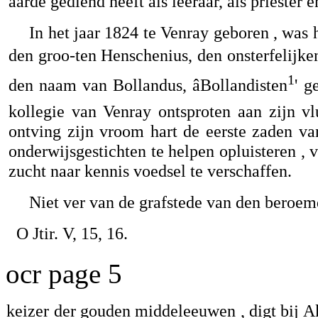
aarde gediend heeft als leeraar, ais priester e
In het jaar 1824 te Venray geboren , was 
den groo-ten Henschenius, den onsterfelijken
1
den naam van Bollandus, âBollandisten
' g
kollegie van Venray ontsproten aan zijn v
ontving zijn vroom hart de eerste zaden 
onderwijsgestichten te helpen opluisteren , v
zucht naar kennis voedsel te verschaffen.
Niet ver van de grafstede van den beroem
O Jtir. V, 15, 16.
ocr page 5
keizer der gouden middeleeuwen , digt bij Ak