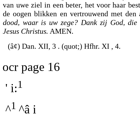
van uwe ziel in een beter, het voor haar b
de oogen blikken en vertrouwend met den a
dood, waar is uw zege? Dank zij God, die
Jesus Christus.
AMEN.
(â¢) Dan. XII, 3 . (quot;) Hfhr. XI , 4.
ocr page 16
1
' i:
1
^
^â i