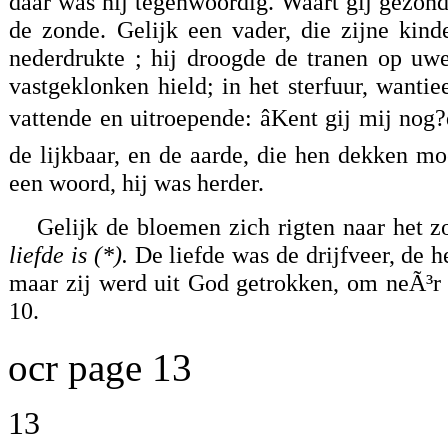
daar was hij tegenwoordig. Waart gij gezond,
de zonde. Gelijk een vader, die zijne kind
nederdrukte ; hij droogde de tranen op uw
vastgeklonken hield; in het sterfuur, wantie
vattende en uitroepende: âKent gij mij no
de lijkbaar, en de aarde, die hen dekken moe
een woord, hij was herder.
Gelijk de bloemen zich rigten naar het zo
liefde is (*).
De liefde was de drijfveer, de 
maar zij werd uit God getrokken, om neÃ³r 
10.
ocr page 13
13