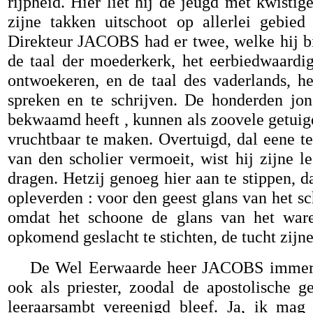
rijpheid. Hier liet hij de jeugd met kwist
zijne takken uitschoot op allerlei gebie
Direkteur JACOBS had er twee, welke hij b
de taal der moederkerk, het eerbiedwaardig
ontwoekeren, en de taal des vaderlands, het
spreken en te schrijven. De honderden jon
bekwaamd heeft , kunnen als zoovele getuige
vruchtbaar te maken. Overtuigd, dal eene te
van den scholier vermoeit, wist hij zijne l
dragen. Hetzij genoeg hier aan te stippen, 
opleverden : voor den geest glans van het sc
omdat het schoone de glans van het ware
opkomend geslacht te stichten, de tucht zijne
De Wel Eerwaarde heer JACOBS immers wi
ook als priester, zoodal de apostolische ge
leeraarsambt vereenigd bleef. Ja, ik mag 