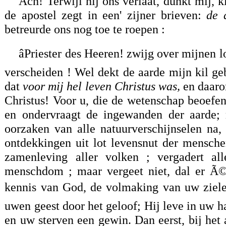
Ach! Terwijl hij ons verlaat, dunkt mij, 
de apostel zegt in een' zijner brieven:
de d
betreurde ons nog toe te roepen :
âPriester des Heeren! zwijg over mijnen 
verscheiden ! Wel dekt de aarde mijn kil geb
dat
voor mij hel leven Christus was,
en daar
Christus! Voor u, die de wetenschap beoefent
en ondervraagt de ingewanden der aarde; 
oorzaken van alle natuurverschijnselen na, 
ontdekkingen uit lot levensnut der mensche
zamenleving aller volken ; vergadert al
menschdom ; maar vergeet niet, dal er Ã
kennis van God, de volmaking van uw zielelev
uwen geest door het geloof; Hij leve in uw h
en uw sterven een gewin. Dan eerst, bij het 