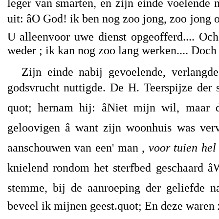
leger van smarten, en zijn einde voelende n
uit: âO God! ik ben nog zoo jong, zoo jong
U alleenvoor uwe dienst opgeofferd.... Och
weder ; ik kan nog zoo lang werken.... Doch 
Zijn einde nabij gevoelende, verlangde
godsvrucht nuttigde. De H. Teerspijze der 
quot; hernam hij: âNiet mijn wil, maar 
geloovigen â want zijn woonhuis was ver
aanschouwen van een' man ,
voor tuien hel 
knielend rondom het sterfbed geschaard â
stemme, bij de aanroeping der geliefde n
beveel ik mijnen geest.quot; En deze waren 