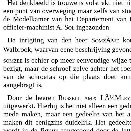
Het denkbeeld is trouwens volstrekt niet n
een punt van overweging maar zelfs van stu
de Modelkamer van het Departement van M
officier-machinist
A. Sol
ingezonden.
De inrigting van den heer
SomzÃ©e
kom
Walbrook, waarvan eene beschrijving gevonde
somzee
is echier op meer eenvoudige wijze 
bezigt, maar de schroef zelve achter het roe
van de schroefas op die plaats doet kom
aangebragt is.
Door de heeren
Russell amp; LÃ¼Mley
uitgewerkt. Hierbij is het niet alleen een ge
mede maken, maar een gedeelte van het ach
maken dit eenigzins duidelijk. Het gedeel
wordt in de figuur aangetoond door de lett