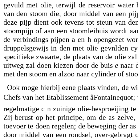
gevuld met olie, terwijl de reservoir water
van den stoom die, door middel van een pi
deze pijp dient ook tevens tot steun van den
stoompijp of aan een stoomleibuis wordt aa
de verbindings-pijpen a en h opengezet word
druppelsgewijs in den met olie gevnlden cy
specifieke zwaarte, de plaats van de olie z
uitweg zal doen kiezen door de buis
e
naar d
met den stoom en alzoo naar cylinder of sto
Ook moge hierbij eene plaats vinden, de w
Chefs van het Etablissement âFontainequot
regelmatige c n zuinige olie-besproeijing te
Zij berust op het principe, om de as zelve
toevoer te doen regelen; de beweging der as
door middel van een rondsel, over-gebragt 