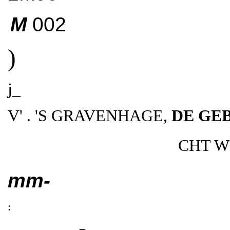
M
002
)
j_
V' . 'S GRAVENHAGE,
DE GE
CHT WE
mm-
: