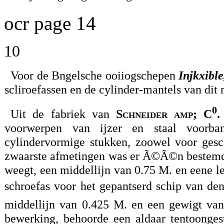
ocr page 14
10
Voor de Bngelsche ooiiogschepen
Injkxible
scliroefassen en de cylinder-mantels van dit
0
Uit de fabriek van
Schneider amp; C
.
voorwerpen van ijzer en staal voorba
cylindervormige stukken, zoowel voor gesc
zwaarste afmetingen was er Ã©Ã©n bestemd 
weegt, een middellijn van 0.75 M. en eene le
schroefas voor het gepantserd schip van den I
middellijn van 0.425 M. en een gewigt van
bewerking, behoorde een aldaar tentoonge