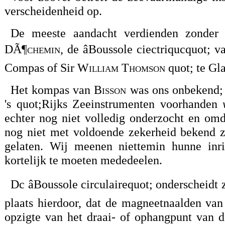
verscheidenheid op.
De meeste aandacht verdienden zonder t
DÃ¶chemin
, de âBoussole ciectriqucquot; 
Compas of Sir
William Thomson
quot; te Gl
Het kompas van
Bisson
was ons onbekend; d
's quot;Rijks Zeeinstrumenten voorhanden
v
echter nog niet volledig onderzocht en omd
nog niet met voldoende zekerheid bekend z
gelaten. Wij meenen niettemin hunne inr
kortelijk te moeten mededeelen.
Dc âBoussole circulairequot; onderscheidt
plaats hierdoor, dat de magneetnaalden van 
opzigte van het draai- of ophangpunt van 