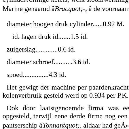
Marine genaamd â
Bracquot;-,
â de voornaa
diameter hoogen druk cylinder......0.92 M.
id. lagen druk id.......1.5 id.
zuigerslag.............0.6 id.
diameter schroef...........3.6 id.
spoed...............4.3 id.
Het gewigt der machine per paardenkrach
kolenverbruik gesteld werd op 0.934 per P.K.
Ook door laatstgenoemde firma was e
opgesteld, terwijl eene derde firma nog een
pantserschip
âTonnantquot;,
aldaar had geÃ«