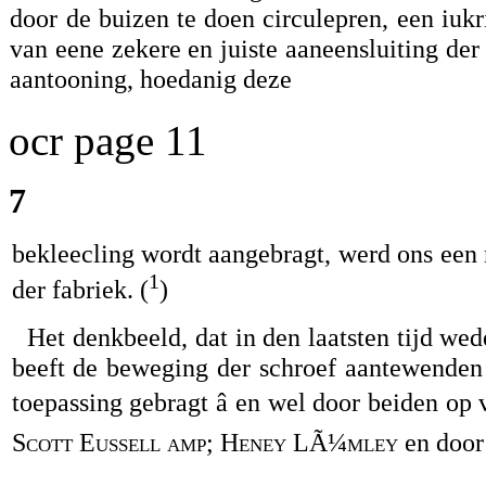
door de buizen te doen circulepren, een iu
van eene zekere en juiste aaneensluiting der 
aantooning, hoedanig deze
ocr page 11
7
bekleecling wordt aangebragt, werd ons een
1
der fabriek. (
)
Het denkbeeld, dat in den laatsten tijd we
beeft de beweging der schroef aantewenden 
toepassing gebragt â en wel door beiden op 
Scott Eussell amp; Heney LÃ¼mley
en door