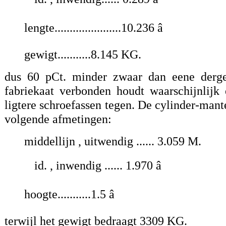
lengte......................10.236 â
gewigt...........8.145 KG.
dus 60 pCt. minder zwaar dan eene dergel
fabriekaat verbonden houdt waarschijnlij
ligtere schroefassen tegen. De cylinder-man
volgende afmetingen:
middellijn , uitwendig ...... 3.059 M.
id. , inwendig ...... 1.970 â
hoogte...........1.5 â
terwijl het gewigt bedraagt 3309 KG.