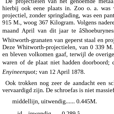
De projectielen van het genoemde metaa
hierbij ook eene plaats in. Zoo o. a. was
projectiel, zonder springlading, was een pan
915 M., woog 367 Kilogram. Volgens nadere 
maand April van dit jaar te âShoeburyne
Whitworth-granaten van geperst staal en pro
Deze Whitworth-projectielen, van 0 339 M. 
en bleven volkomen gaaf, terwijl de overig
waren of de plaat niet hadden doorboord; 
Enyineerquot;
van 12 April 1878.
Ook trokken nog zeer de aandacht een sch
vervaardigd zijn. De schroefas is niet massi
middellijn, uitwendig...... 0.445M.
id. , inwendig...... 0.289 â