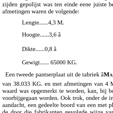
zijden gepolijst was ten einde eene juiste 
afmetingen waren de volgende:
Lengte......4,3 M.
Hoogte......3,6 â
Dikte......0,8 â
Gewigt...... 65000 KG.
Een tweede pantserplaat uit de tabriek â
Ma
van 38.033 KG. en met afmetingen van 4 M.
waard was opgemerkt te worden, kan, bij b
voorbijgegaan worden. Ook trok, onder de i
aandacht, een gedeelte boord van een met p
de door die fabrikanten gevolgde wijze va