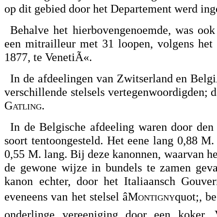
op dit gebied door het Departement werd in
Behalve het hierbovengenoemde, was ook 
een mitrailleur met 31 loopen, volgens het 
1877, te VenetiÃ«.
In de afdeelingen van Zwitserland en Belg
verschillende stelsels vertegenwoordigden; d
Gatling.
In de Belgische afdeeling waren door den
soort tentoongesteld. Het eene lang 0,88 M
0,55 M. lang. Bij deze kanonnen, waarvan h
de gewone wijze in bundels te zamen gevat 
kanon echter, door het Italiaansch Gouve
eveneens van het stelsel â
Montigny
quot;, b
onderlinge vereeniging door een koker. 