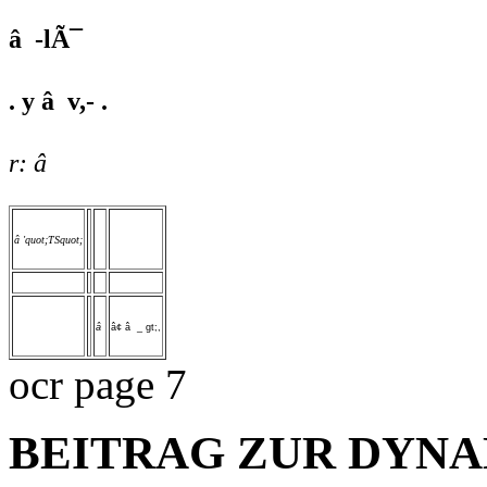
â -lÃ¯
. y â v,- .
r: â
â 'quot;TSquot;
â
â¢ â _ gt;,
ocr page 7
BEITRAG ZUR DYN