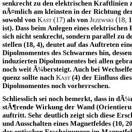
senkrecht zu den elektrischen Kraftlinien zu
nÃ¤mlich am kleinsten in der Richtung de
sowohl von
K
ast
(17)
als von
J
ezewski
(18,
1
ist). Dass beim Anlegen eines elektrische
sich nicht senkrecht, sondern parallel zu d
stellen (18, 4), deutet auf das Auftreten e
Dipolmomentes des Schwarmes hin, dessen 
induzierten Dipolmomentes bei allen gebr
noch weit Ã¼bersteigt. Auch bei Wechselfe
quenz sollte nach
K
ast
(4) der Einfluss di
Dipolmomentes noch vorherrschen.
Schliesslich sei noch bemerkt, dass in dÃ¼
stÃ¶rende Wirkung der Wand (Orientierun
auftritt. Sehr deutlich zeigt sich diese Er
und Ausschalten eines Magnetfeldes (10, 
der optischen Erscheinungen im Magnetfeld