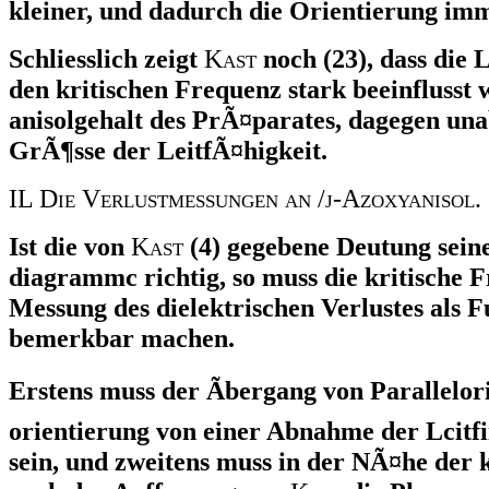
kleiner, und dadurch die Orientierung imm
Schliesslich zeigt
K
ast
noch (23), dass die 
den kritischen Frequenz stark beeinflusst
anisolgehalt des PrÃ¤parates, dagegen una
GrÃ¶sse der LeitfÃ¤higkeit.
IL D
ie
V
erlustmessungen an /j-
A
zoxyanisol.
Ist die von
K
ast
(4) gegebene Deutung sein
diagrammc richtig, so muss die kritische F
Messung des dielektrischen Verlustes als 
bemerkbar machen.
Erstens muss der Ãbergang von Parallelor
orientierung von einer Abnahme der Lcitfii
sein, und zweitens muss in der NÃ¤he der 