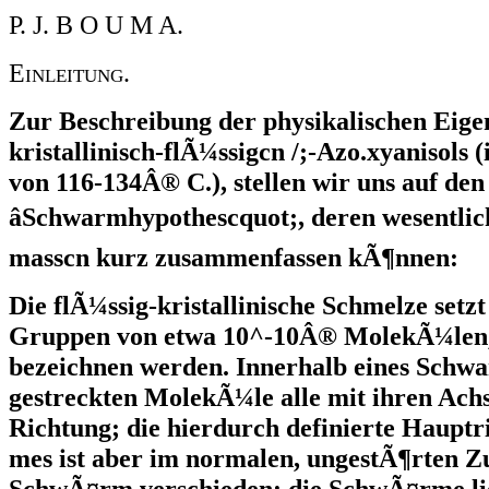
P. J. B O U M A.
Einleitung.
Zur Beschreibung der physikalischen Eige
kristallinisch-flÃ¼ssigcn /;-Azo.xyanisols
von 116-134Â® C.), stellen wir uns auf de
âSchwarmhypothescquot;, deren wesentlic
masscn kurz zusammenfassen kÃ¶nnen:
Die flÃ¼ssig-kristallinische Schmelze setz
Gruppen von etwa 10^-10Â® MolekÃ¼len,
bezeichnen werden. Innerhalb eines Schwar
gestreckten MolekÃ¼le alle mit ihren Achs
Richtung; die hierdurch definierte Hauptr
mes ist aber im normalen, ungestÃ¶rten 
SchwÃ¤rm verschieden: die SchwÃ¤rme lie