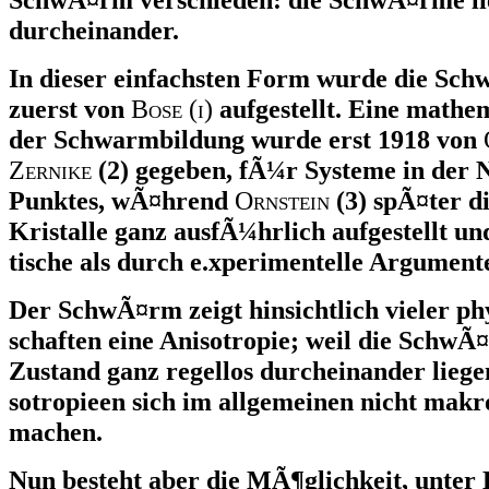
durcheinander.
In dieser einfachsten Form wurde die Sc
zuerst von
Bose (i)
aufgestellt. Eine mathe
der Schwarmbildung wurde erst 1918 von
Zernike
(2) gegeben, fÃ¼r Systeme in der 
Punktes, wÃ¤hrend
Ornstein
(3) spÃ¤ter d
Kristalle ganz ausfÃ¼hrlich aufgestellt un
tische als durch e.xperimentelle Argument
Der SchwÃ¤rm zeigt hinsichtlich vieler ph
schaften eine Anisotropie; weil die Schw
Zustand ganz regellos durcheinander liege
sotropieen sich im allgemeinen nicht mak
machen.
Nun besteht aber die MÃ¶glichkeit, unter