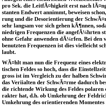
pro Sek. die LeitfÃ¤higkeit erst nach lÃ¤n
stanten Endwert annimmt, beweisen schon, 
rung und die Desorientierung der SchwÃ
sehr langsam vor sich gehen kÃ¶nnen, soda
niedrigen Frequenzen die angefÃ¼hrten st
ohne Gefahr anwenden dÃ¼rfen. Bei den 
benutzten Frequenzen ist dies vielleicht sc
laubt.
WÃ¤hlt man nun die Frequenz eines elekt
tischen Feldes so hoch, dass die Einstellz
gross ist im Vergleich zu der halben Schwi
das Veriialten der SchwÃ¤rme dadurch be
die richtende Wirkung des Feldes polaren
rakter hat, d.h. ob Umkehrung der Feldric
Umkehrung des orientierenden Momentes mi