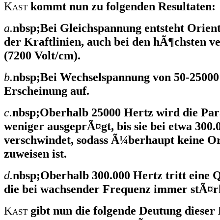
K
ast
kommt nun zu folgenden Resultaten:
a.
nbsp;Bei Gleichspannung entsteht Orient
der Kraftlinien, auch bei den hÃ¶chsten 
(7200 Volt/cm).
b.
nbsp;Bei Wechselspannung von 50-25000 H
Erscheinung auf.
c.
nbsp;Oberhalb 25000 Hertz wird die Par
weniger ausgeprÃ¤gt, bis sie bei etwa 300.
verschwindet, sodass Ã¼berhaupt keine O
zuweisen ist.
d.
nbsp;Oberhalb 300.000 Hertz tritt eine 
die bei wachsender Frequenz immer stÃ¤r
K
ast
gibt nun die folgende Deutung dieser