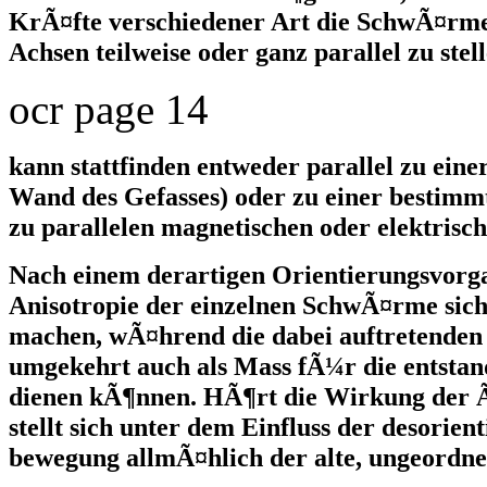
KrÃ¤fte verschiedener Art die SchwÃ¤rme z
Achsen teilweise oder ganz parallel zu stel
ocr page 14
kann stattfinden entweder parallel zu eine
Wand des Gefasses) oder zu einer bestimm
zu parallelen magnetischen oder elektrisch
Nach einem derartigen Orientierungsvorg
Anisotropie der einzelnen SchwÃ¤rme sic
machen, wÃ¤hrend die dabei auftretenden
umgekehrt auch als Mass fÃ¼r die entstan
dienen kÃ¶nnen. HÃ¶rt die Wirkung der Ã
stellt sich unter dem Einfluss der desori
bewegung allmÃ¤hlich der alte, ungeordne