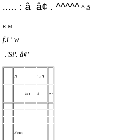
..... : â â¢ . ^^^^^
^ â
r m
f.i ' w
-.'Si'. â¢'
.'1
' .: 'i
â¢ 1
â
** '
.Vquot;