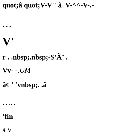
quot;â quot;V-V'' â V-^^-V-.-
...
V'
r . .nbsp;.nbsp;-S'Ã¨ .
Vv-
-.UM
â¢ ' 'vnbsp;. .â
.....
'fin-
â V