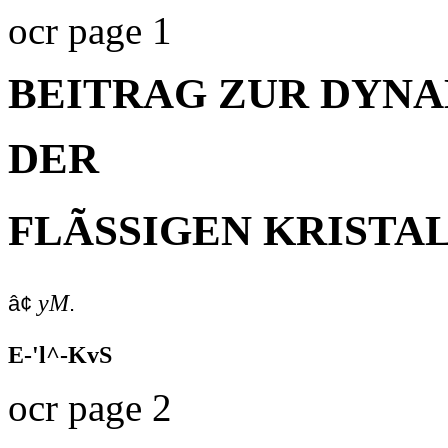
ocr page 1
BEITRAG ZUR DYN
DER
FLÃSSIGEN KRISTA
yM
â¢
.
E-'l^-KvS
ocr page 2