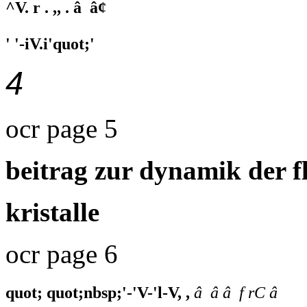
^V. r . ,, . â â¢
' '-iV.i'quot;'
4
ocr page 5
beitrag zur dynamik der 
kristalle
ocr page 6
quot; quot;nbsp;'-'V-'l-V, ,
â â â f rC â