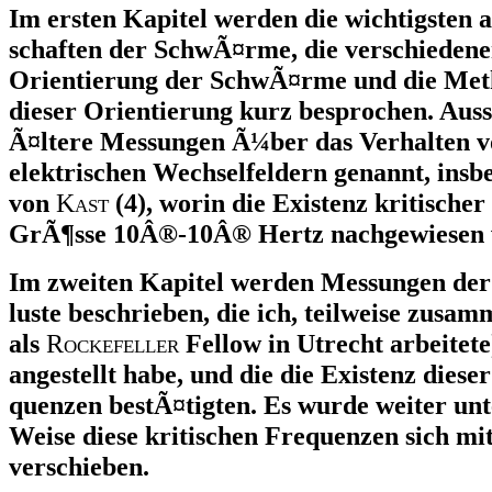
Im ersten Kapitel werden die wichtigsten 
schaften der SchwÃ¤rme, die verschieden
Orientierung der SchwÃ¤rme und die Me
dieser Orientierung kurz besprochen. Aus
Ã¤ltere Messungen Ã¼ber das Verhalten vo
elektrischen Wechselfeldern genannt, insb
von
Kast
(4), worin die Existenz kritische
GrÃ¶sse 10Â®-10Â® Hertz nachgewiesen 
Im zweiten Kapitel werden Messungen der 
luste beschrieben, die ich, teilweise zusam
als
Rockefeller
Fellow in Utrecht arbeitete
angestellt habe, und die die Existenz dieser
quenzen bestÃ¤tigten. Es wurde weiter unt
Weise diese kritischen Frequenzen sich m
verschieben.