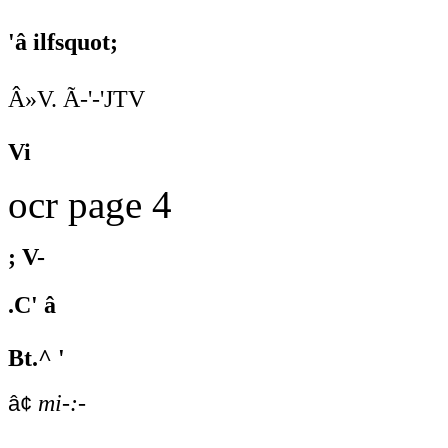
'â ilfsquot;
Â»V. Ã-'-'JTV
Vi
ocr page 4
; V-
.C' â
Bt.^ '
mi-:-
â¢