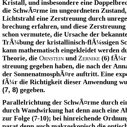
Kristall, und insbesondere eine Doppelbre
die SchwÃ¤rme im ungeordneten Zustand, s
Lichtstrahl eine Zerstreuung durch unreg
brechung erfahren, und diese Zerstreuung i
schon vermutete, die Ursache der bekannt
TrÃ¼bung der kristallinisch-flÃ¼ssigen S
kann mathematisch eingekleidet werden 
Theorie, die
O
rnstein
und
Z
ernike
(6) fÃ¼r
streuung gegeben haben, die nach der An
der SonnenatmosphÃ¤re auftritt. Eine exp
fÃ¼r die Richtigkeit dieser Anwendung wu
(7, 8)
gegeben.
Parallelrichtung der SchwÃ¤rme durch ei
durch Wandwirkung hat denn auch eine 
zur Folge (7-10); bei hinreichende Ordnu
parat denn auch makroskopisch die optisc