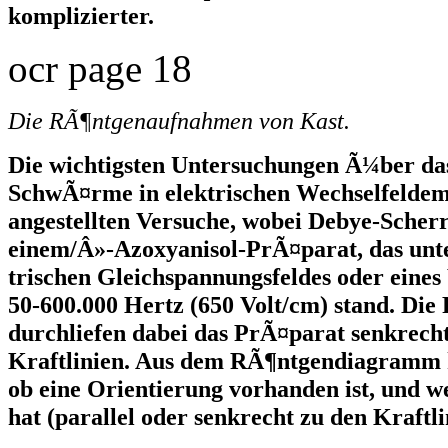
komplizierter.
ocr page 18
Die RÃ¶ntgenaufnahmen von Kast.
Die wichtigsten Untersuchungen Ã¼ber da
SchwÃ¤rme in elektrischen Wechselfeldem 
angestellten Versuche, wobei Debye-Sche
einem/Â»-Azoxyanisol-PrÃ¤parat, das unte
trischen Gleichspannungsfeldes oder eines
50-600.000 Hertz (650 Volt/cm) stand. Die
durchliefen dabei das PrÃ¤parat senkrecht
Kraftlinien. Aus dem RÃ¶ntgendiagramm 
ob eine Orientierung vorhanden ist, und w
hat (parallel oder senkrecht zu den Kraftli