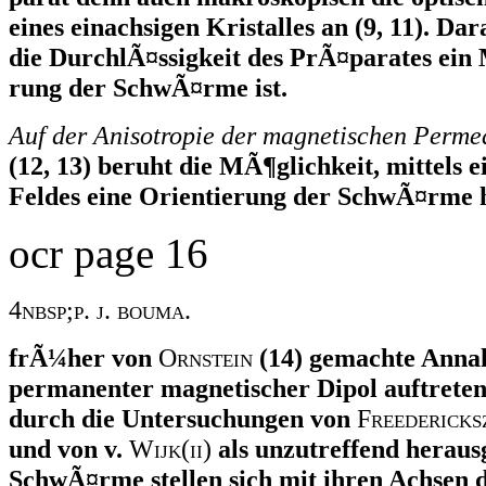
eines einachsigen Kristalles an (9, 11). Dar
die DurchlÃ¤ssigkeit des PrÃ¤parates ein 
rung der SchwÃ¤rme ist.
Auf der Anisotropie der magnetischen Perme
(12, 13) beruht die MÃ¶glichkeit, mittels 
Feldes eine Orientierung der SchwÃ¤rme 
ocr page 16
4nbsp;p. j. bouma.
frÃ¼her von
O
rnstein
(14) gemachte Annah
permanenter magnetischer Dipol auftreten
durch die Untersuchungen von
F
reedericks
und von v.
W
ijk(ii)
als unzutreffend herausg
SchwÃ¤rme stellen sich mit ihren Achsen 