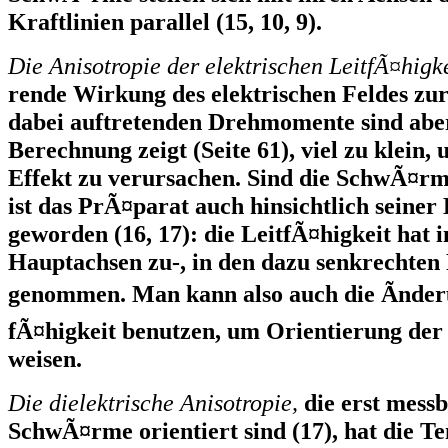
Kraftlinien parallel (15, 10, 9).
Die Anisotropie der elektrischen LeitfÃ¤higk
rende Wirkung des elektrischen Feldes zur
dabei auftretenden Drehmomente sind aber
Berechnung zeigt (Seite 61), viel zu klein
Effekt zu verursachen. Sind die SchwÃ¤rme
ist das PrÃ¤parat auch hinsichtlich seiner
geworden (16, 17): die LeitfÃ¤higkeit hat 
Hauptachsen zu-, in den dazu senkrechten
genommen. Man kann also auch die Ãnderu
fÃ¤higkeit benutzen, um Orientierung de
weisen.
Die dielektrische Anisotropie,
die erst messb
SchwÃ¤rme orientiert sind (17), hat die 