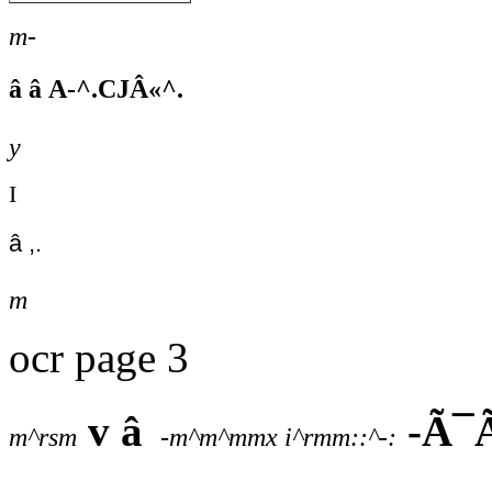
m-
â â A-^.CJÂ«^.
y
I
â ,.
m
ocr page 3
v â
-Ã¯
m^rsm
-m^m^mmx i^rmm::^-: