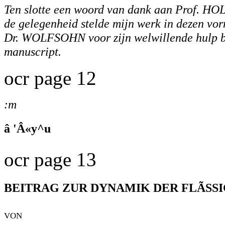
Ten slotte een woord van dank aan Prof. HO
de gelegenheid stelde mijn werk in dezen vor
Dr. WOLFSOHN voor zijn welwillende hulp bi
manuscript.
ocr page 12
:m
â 'Â«y^u
ocr page 13
BEITRAG ZUR DYNAMIK DER FLÃSS
von