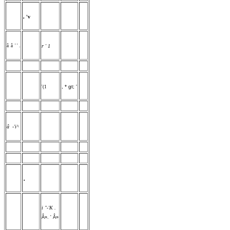
, 'v
â â ' ' .
r ' 1
, * gt; '
'(1
â -'i^
.
i ''-'K .
Â». ' Â»