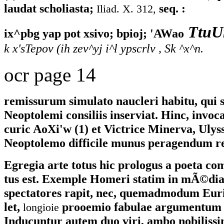
laudat scholiasta;
seq. :
Iliad. X. 312,
TtuU
ix^pbg yap pot xsivo; bpioj; 'AWao
k x'sTepov (ih zev^yj i^l ypscrlv , Sk ^x^n.
ocr page 14
remissurum simulato naucleri habitu, qui
Neoptolemi consiliis inserviat. Hinc, invoc
curic AoXi'w (1) et Victrice Minerva, Ulyss
Neoptolemo difficile munus peragendum re
Egregia arte totus hic prologus a poeta co
tus est. Exemple Homeri statim in mÃ©dia
spectatores rapit, nec, quemadmodum Euri
let,
prooemio fabulae argumentum 
longioie
Inducuntur autem duo viri, ambo nobilissi