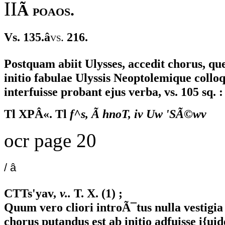
II
Ã poaos.
Vs. 135.â
vs.
216.
Postquam abiit Ulysses, accedit chorus, q
initio fabulae Ulyssis Neoptolemique collo
interfuisse probant ejus verba, vs. 105 sq. :
Tl XPÂ«. Tl
f^s, Ã hnoT, iv Uw 'SÃ©wv
ocr page 20
/ â
CTTs'yav
, v..
T. X. (1) ;
Quum vero cliori introÃ¯tus nulla vestigia
chorus putandus est ab initio adfuisse i{ui