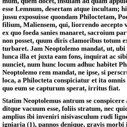
mum, quem docet, insulam ad quam appul
esse Lemnum, desertam atque incultam; h
jussu exposuisse quondam Philoctetam, Po
filium, Maliensem, qui, liorrendo aecepto 
ex quo foeda sanies manaret, sacroium part
non posset, quum diris clamoribus totum 
turbaret. Jam Neoptolemo mandat, ut, ubi s
lunca illa et juxta eam fons, inquirat ac sib
nunciet, num hunc locum adhuc habitet Phi
Neoptolemo rem mandat, ne ipse, si perscr
loca, a Philocteta conspiciatur et ita omnis
quo eum se capturum sperat, irritus fiat.
Statim Neoptolemus antrum se conspicere a
ditque vacuum esse, foliis stratum, nec q
amplius ibi inveniri nisivasculum rudi lign
igniaria (1), pannos denique, gravis morbi 