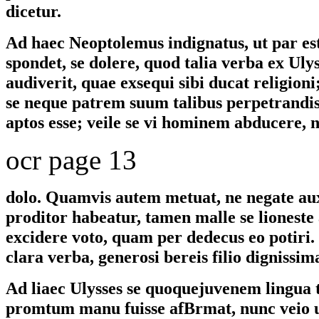
dicetur.
Ad haec Neoptolemus indignatus, ut par est
spondet, se dolere, quod talia verba ex Ulys
audiverit, quae exsequi sibi ducat religioni
se neque patrem suum talibus perpetrandi
aptos esse; veile se vi hominem abducere, 
ocr page 13
dolo. Quamvis autem metuat, ne negate aux
proditor habeatur, tamen malle se lionest
excidere voto, quam per dedecus eo potiri.
clara verba, generosi bereis filio dignissima
Ad liaec Ulysses se quoquejuvenem lingua
promtum manu fuisse afBrmat, nunc veio 