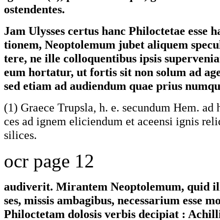
ostendentes.
Jam Ulysses certus hanc Philoctetae esse h
tionem, Neoptolemum jubet aliquem specu
tere, ne ille colloquentibus ipsis superveni
eum hortatur, ut fortis sit non solum ad a
sed etiam ad audiendum quae prius numq
(1) Graece Trupsla, h. e. secundum Hem. ad h. 
ces ad ignem eliciendum et aceensi ignis reli
silices.
ocr page 12
audiverit. Mirantem Neoptolemum, quid ill
ses, missis ambagibus, necessarium esse mo
Philoctetam dolosis verbis decipiat : Achilli