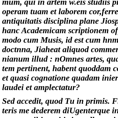
mum, qui in artem w.eis studiis p
operam tuam et laborem cor,ferre
antiquitatis disciplina plane Jiosp
hanc Academicam scriptionem offe
modo cum Musis, id est cum hnm
doctnna, Jiaheat aliquod commer
nianum illud : nOmnes artes, qu
tem pertinent, habent quoddam
et quasi cognatione quadam inier
laudei et amplectatur?
Sed accedit, quod Tu in primis. F
teris me dederem diUgenterque in