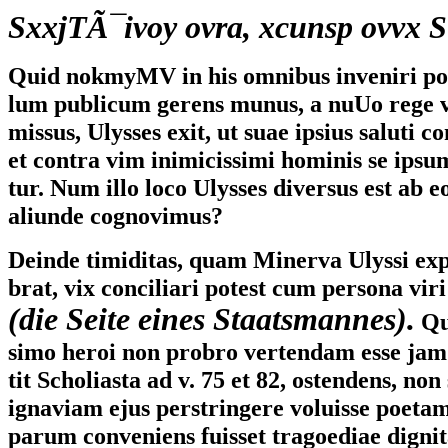
SxxjTÃ¯ivoy ovra, xcunsp ovvx 
Quid nokmyMV in his omnibus inveniri pot
lum publicum gerens munus, a nuUo rege v
missus, Ulysses exit, ut suae ipsius saluti c
et contra vim inimicissimi hominis se ipsu
tur. Num illo loco Ulysses diversus est ab 
aliunde cognovimus?
Deinde timiditas, quam Minerva Ulyssi ex
brat, vix conciliari potest cum persona vi
(die Seite eines Staatsmannes).
Qu
simo heroi non probro vertendam esse ja
tit Scholiasta ad v. 75 et 82, ostendens, non
ignaviam ejus perstringere voluisse poetam
parum conveniens fuisset tragoediae dignita