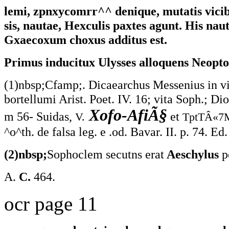
lemi, zpnxycomrr^^ denique, mutatis vicib
sis, nautae, Hexculis paxtes agunt. His na
Gxaecoxum choxus additus est.
Primus inducitux Ulysses alloquens Neopto
(1)nbsp;Cfamp;. Dicaearchus Messenius in v
bortellumi Arist. Poet. IV. 16; vita Soph.; Dio
Xofo-AfiÃ§
m 56- Suidas,
et
V.
TptTÂ«7
^o^th. de falsa leg. e .od. Bavar. II. p. 74. Ed
(2)nbsp;
Sophoclem secutns erat
Aeschylus
p
A.
C.
464.
ocr page 11