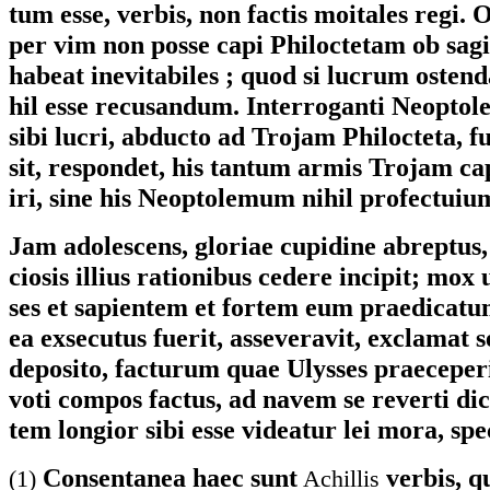
tum esse, verbis, non factis moitales regi. 
per vim non posse capi Philoctetam ob sagi
habeat inevitabiles ; quod si lucrum ostenda
hil esse recusandum. Interroganti Neoptol
sibi lucri, abducto ad Trojam Philocteta, 
sit, respondet, his tantum armis Trojam c
iri, sine his Neoptolemum nihil profectuiu
Jam adolescens, gloriae cupidine abreptus,
ciosis illius rationibus cedere incipit; mox 
ses et sapientem et fortem eum praedicatum 
ea exsecutus fuerit, asseveravit, exclamat 
deposito, facturum quae Ulysses praeceperi
voti compos factus, ad navem se reverti dici
tem longior sibi esse videatur lei mora, sp
Consentanea haec sunt
verbis, q
(1)
Achillis