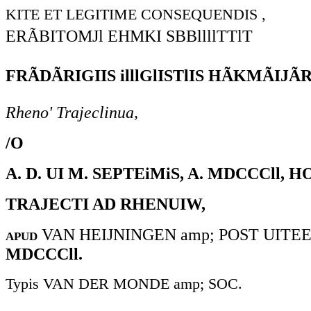
KITE ET LEGITIME CONSEQUENDIS ,
ERÃBITOMJl EHMKI SBBllllTTlT
FRÃDÃRIGIIS illlGlISTlIS HÃKMÃIJÃR
Rheno' Trajeclinua,
/O
A. D. UI M. SEPTEiMiS, A. MDCCCll, H
TRAJECTI AD RHENUIW,
apud
VAN HEIJNINGEN amp; POST UITE
MDCCCll.
Typis VAN DER MONDE amp; SOC.