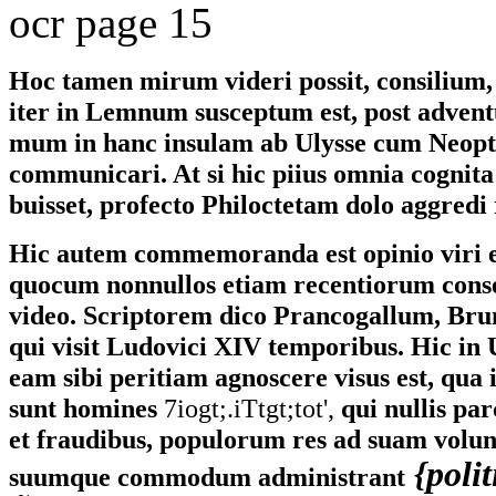
ocr page 15
Hoc tamen mirum videri possit, consilium,
iter in Lemnum susceptum est, post adven
mum in hanc insulam ab Ulysse cum Neop
communicari. At si hic piius omnia cognita
buisset, profecto Philoctetam dolo aggredi 
Hic autem commemoranda est opinio viri e
quocum nonnullos etiam recentiorum conse
video. Scriptorem dico Prancogallum, Bru
qui visit Ludovici XIV temporibus. Hic in 
eam sibi peritiam agnoscere visus est, qua 
sunt homines
7iogt;.iTtgt;tot',
qui nullis parc
et fraudibus, populorum res ad suam volu
{polit
suumque commodum administrant