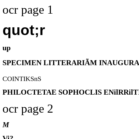
ocr page 1
quot;r
up
SPECIMEN LITTERARIÃM INAUGURA
COINTIKSnS
PHILOCTETAE SOPHOCLIS ENilRRilT
ocr page 2
M
Vi?