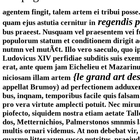
agentem fingit, talem artem ei tribui posse
regendis p
quam ejus astutia cernitur in
bus praeest. Nusquam vel praesentem vei 
populorum statum et conditionem dirigit 
nutmn vel mutÃ¢t. Illo vero saeculo, quo i
Ludovicus XIV perfidiae subditis suis ex
erat, ante quem jam Eichelieu et Mazarinu
{le grand art des
niciosam illam artem
appellat Brumoy) ad perfectionem adduxera
bus, inqnam, temporibus facile quis falsa
pro vera virtute amplecti potuit. Nec mir
piofecto, siquidem nostra etiam aetate Tal
dos, Metternichios, Palmerstonos smnmis l
multis ornari videmus. At non debebat vir, 
quarmn litterarum succo nutritus, praejud