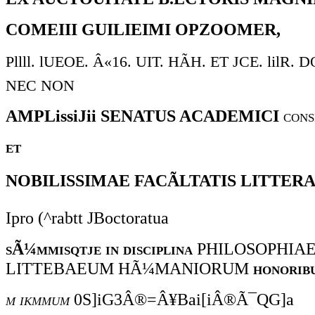
COMEIII GUILIEIMI OPZOOMER,
Pllll. lUEOE. Â«16. UIT. HÃH. ET JCE. lilR.
NEC NON
AMPLissiJii
SENATUS ACADEMICI
cons
et
NOBILISSIMAE
FACÃLTATIS LITTER
Ipro (^rabtt JBoctoratua
sÃ¼mmisqtje in disciplina
PHILOSOPHIAE
LITTEBAEUM HÃ¼MANIORUM
honoribu
m ikmmum
0S]iG3Â®=Â¥Bai[iÂ®Ã¯QG]a