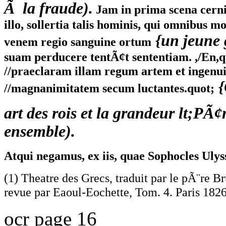
Ã la fraude).
Jam in prima scena cerni
illo, sollertia talis hominis, qui omnibus mo
{un jeune 
venem regio sanguine ortum
suam perducere tentÃ¢t sententiam. ,/En,qu
//praeclaram illam regum artem et ingenui
{
//magnanimitatem secum luctantes.quot;
art des rois et la grandeur lt;PÃ¢
ensemble).
Atqui negamus, ex iis, quae Sophocles Uly
(1) Theatre des Grecs, traduit par le pÃ¨re Br
revue par Eaoul-Eochette, Tom. 4. Paris 1826
ocr page 16