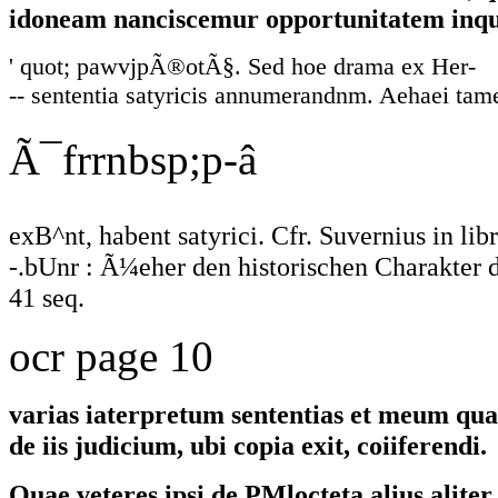
idoneam nanciscemur opportunitatem inqu
' quot; pawvjpÃ®otÃ§. Sed hoe drama ex Her-
-- sententia satyricis annumerandnm. Aehaei tam
Ã¯frrnbsp;p-â
exB^nt, habent satyrici. Cfr. Suvernius in libr
-.bUnr : Ã¼eher den historischen Charakter d
41 seq.
ocr page 10
varias iaterpretum sententias et meum qu
de iis judicium, ubi copia exit, coiiferendi.
Quae veteres ipsi de PMlocteta alius aliter 