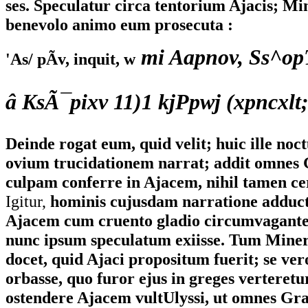
ses. Speculatur circa tentorium Ajacis; Mi
benevolo animo eum prosecuta :
mi Aapnov, Ss^op
'As/ pÃv, inquit, w
â KsÃ¯pixv 11)1 kjPpwj (xpncxlt;
Deinde rogat eum, quid velit; huic ille no
ovium trucidationem narrat; addit omnes
culpam conferre in Ajacem, nihil tamen cert
Igitur,
hominis cujusdam narratione adduc
Ajacem cum cruento gladio circumvagantem
nunc ipsum speculatum exiisse. Tum Mine
docet, quid Ajaci propositum fuerit; se ve
orbasse, quo furor ejus in greges verteret
ostendere Ajacem vultUlyssi, ut omnes Gra