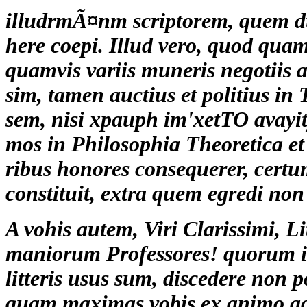
illudrmÃ¤nm scriptorem, quem d
here coepi. Illud vero, quod quam
quamvis variis muneris negotiis ac
sim, tamen auctius et politius in
sem, nisi xpauph im'xetTO avayit
mos in Philosophia Theoretica et
ribus honores consequerer, cert
constituit, extra quem egredi non 
A vohis autem, Viri Clarissimi, 
maniorum Professores! quorum in
litteris usus sum, discedere non 
quam maximas vobis ex animo a