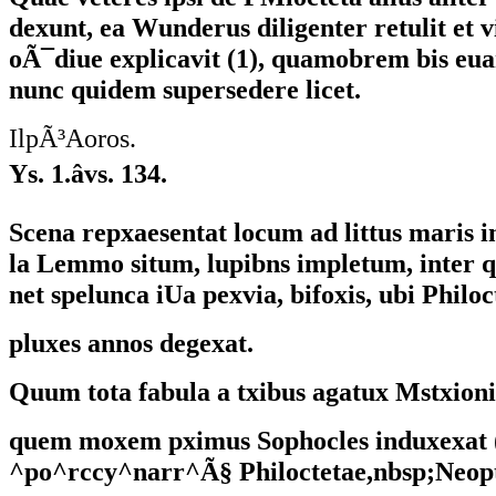
dexunt, ea Wunderus diligenter retulit et v
oÃ¯diue explicavit (1), quamobrem bis eua
nunc quidem supersedere licet.
IlpÃ³Aoros.
Ys. 1.âvs. 134.
Scena repxaesentat locum ad littus maris i
la Lemmo situm, lupibns impletum, inter 
net spelunca iUa pexvia, bifoxis, ubi Philoc
pluxes annos degexat.
Quum tota fabula a txibus agatux Mstxioni
quem moxem pximus Sophocles induxexat 
^po^rccy^narr^Ã§ Philoctetae,nbsp;Neop