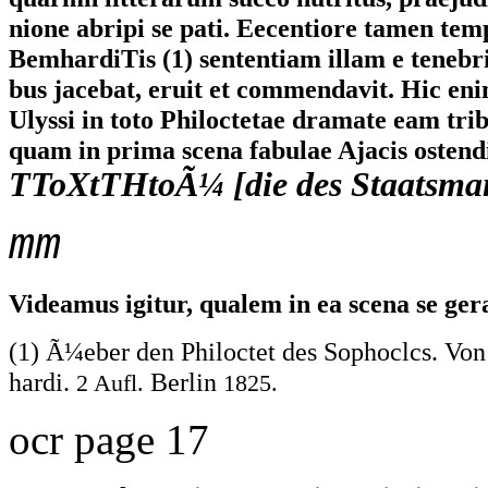
nione abripi se pati. Eecentiore tamen te
BemhardiTis (1) sententiam illam e tenebris
bus jacebat, eruit et commendavit. Hic eni
Ulyssi in toto Philoctetae dramate eam tri
quam in prima scena fabulae Ajacis ostendis
TToXtTHtoÃ¼ [die des Staatsma
mm
Videamus igitur, qualem in ea scena se ger
(1) Ã¼eber den Philoctet des Sophoclcs. Von
hardi.
Berlin
2 Aufl.
1825.
ocr page 17