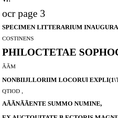
ocr page 3
SPECIMEN LITTERARIUM INAUGURA
COSTINENS
PHILOCTETAE SOPHO
ÃÃM
NONBIIJLLORIIM LOCORUl EXPLI(1\T
QTIOD ,
AÃÃNÃÃENTE SUMMO NUMINE,
EX AUCTOUITATE B.ECTORIS MAGNI