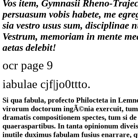
Vos item, Gymnasii Rheno-Traject
persuasum vobis habete, me egre
sia vestro usus sum, disciplina
Vestrum, memoriam in mente mea
aetas delebit!
ocr page 9
iabulae cjf|jo0ttto.
Si qua fabula, profecto Philocteta in Lemn
virorum doctorum ingÃ©nia exercuit, tum 
dramatis compositionem spectes, tum si de 
quaeraspartibus. In tanta opinionum diveis
inutile duximus fabulam fusius enarrare, 