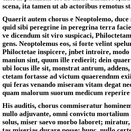
scena, ita tamen ut ab actoribus remotus st
Quaerit autem chorus e Neoptolemo, duce 
quid sibi peregrine in peregrina terra fac
ve dicendum sit viro suspicaci, Philoctetam 
gens. Neoptolemus eos, si forte velint spel
Philoctetae inspicere, jnbet introire, modo 
maniun sint, quum ille redierit; dein quaer
ubi locus ille sit, monstrat antrum, addens,
ctetam fortasse ad victum quaerendnm exii
qui feras venando miseram vitam degat ne
quam malorum suorum medicum reperire p
His auditis, chorus commiseratur hominem
nullo adjuvante, omni convictu mortalium 
solus, miser saevo morbo laboret; miratur
tas miserias durare posse; hunc, nullo cert