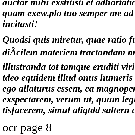
auctor mihi exstitisti et adhorta
quam exew.plo tuo semper me ad
incitasti!
Quodsi quis miretur, quae ratio f
diÃcilem materiem tractandam mi
illustranda tot tamque eruditi vir
tdeo equidem illud onus humeris
ego allaturus essem, ea magnope
exspectarem, verum ut, quum leg
tisfacerem, simul aliqtdd saltern
ocr page 8