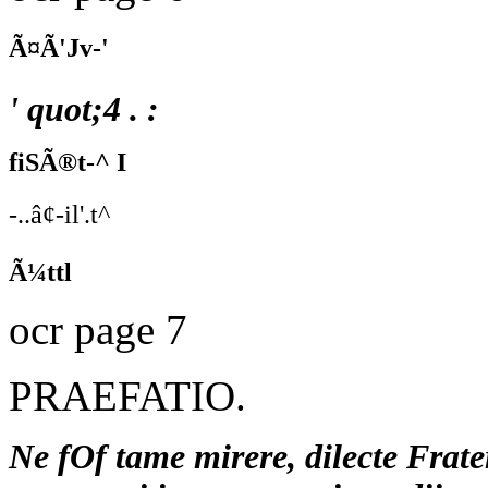
Ã¤Ã'Jv-'
' quot;4 . :
fiSÃ®t-^ I
-..â¢-il'.t^
Ã¼ttl
ocr page 7
PRAEFATIO.
Ne fOf tame mirere, dilecte Frater