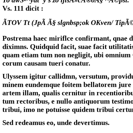
Vs. 111 dicit :
ÃTOV Tt (JpÃ Ã§ slgnbsp;ok OKven/ TipÃ
Postrema haec miriflce confirmant, qnae d
diximns. Quidquid facit, suae facit utilitati
quam etiam tum non negligit, ubi
omnium
corum causam tueri conatur.
Ulyssem igitur callidmn, versutum, provi
minem eundemque foitem bellatorem jure d
artem illam, qualis cernitur in recentioribu
tum rectoribus, e nullo antiquorum testimo
tribui, imo ne potuisse quidem tribui certu
Sed redeamus eo, unde devertimus.