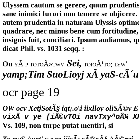
Ulyssem cautum se gerere, quum prudentis 
sane inimici furori non temere se objicere. 
autem prudentia in naturam Ulyssis optim
quadrare, nec minus bene cum fortitudine,
insignis fuit, conciliari. Ipsum audiamus, 
dicat Phil. vs. 1031 seqq. :
Sei,
Ou
yÃ p totoÃ»twv
toioÃ¹to; lyw'
yamp;Tim SuoLioyj xÃ yaS-cÃ´u
ocr page 19
OW ocv XctjSotÃ§ igt;.o\i iixlloy oliSÃ©v 
vixÃ v ye [iÃ©vTOi navTxy^oÃ¼ X
Vs. 109, non tnrpe putat mentiri, si
To awS-^yat' y s zo ijisÃ»cÃ®oÃ§ ^Ã©psi.