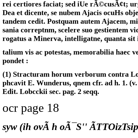
rei certiores faciat; sed iUe rÃ©cusÃ¢t; u
Dea et dicente, se nubem Ajacis ocuHs obj
tandem cedit. Postquam autem Ajacem, mis
sania correptnm, scelere suo gestientem vid
rogatus a Minerva, intelligatne, quanta si
talium vis ac potestas, memorabilia haec v
pondet :
(1) Stracturam horum verborum contra Lo
phcavit E. Wunderus, qnem cfr. ad h. 1. (v.
Edit. Lobcckii sec. pag. 2 seqq.
ocr page 18
syw (ih ovÃ h oÃ¯S'' ÃTTOizTsi