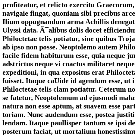
profiteatur, et relicto exercitu Graecoru
navigaie fingat, quoniam sibi precibus arce
Ilium oppugnandum arma Achillis denegata
Ulyssi data. Ã¯alibus dolis docet efficiendu
Philoctetae telis potiatur, sine quibus Troj
ab ipso non posse. Neoptolemo autem Phil
facile fidem habiturum esse, quia neque j
adstrictus neque vi coactus militaret neque
expeditioni, in qua expositus erat Philocteta
fuisset. Itaque caUide id agendum esse, ut i
Philoctetae telis clam potiatur. Ceterum n
se fatetur, Neoptolemum ad ejusmodi mala
natura non esse aptum, at suavem esse par
toriam. Nunc audendum esse, postea justit
lendam. Itaque paullisper tantum se ipsi de
posterum faciat, ut mortalium honestissim