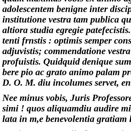
adolescentem benigne inter discip
institutione vestra tam publica 
altiora studia egregie patefecisti
tenti frnstis : optimis semper con
adjuvistis; commendatione vest
profuistis. Quidquid denique sum 
bere pio ac grato animo palam pro
D. O. M. diu incolumes servet, en
Nee minus vobis, Juris Professore
simi ! quos aliquamdiu audire mih
lata in m,e benevolentia gratiam 