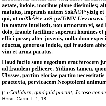
aetate, indole, moribus plane dissimiles; al
matuius, imprimis autem SokÃ©i^yizig et
qui, ut
noXkÃ¼v
avS-pwTiMV
Uev aaxea. 
ita mature intellexit, non armorum vi, sed 
dolo, fraude facillime superari homines et 
effici posse; alter juvenis, nulla dum exper
edoctus, generosa indole, qui fraudem abho
vim et arma paratus.
Haud facile sane negotium erat ferocem j
ad fraudem pellicere. Yidimus tamen, qu
Ulysses, partim gloriae partim necessitatis
praetexta, pervicacem Neoptolemi animum 
Callidurn, quidquid placuit, Jocoso cond
(1)
Horat. Carm. I. 1, 18.