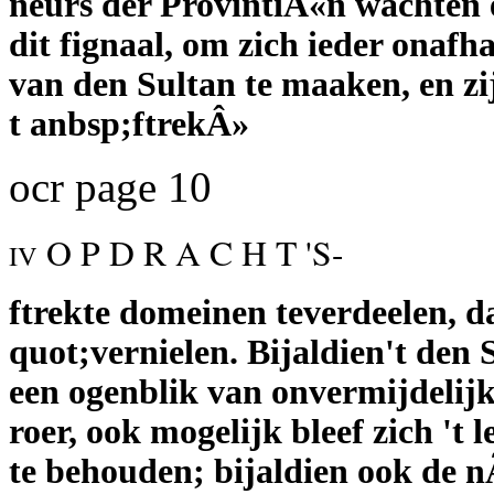
neurs der ProvintiÃ«n wachten 
dit fignaal, om zich ieder onafh
van den Sultan te maaken, en zi
t anbsp;ftrekÂ»
ocr page 10
O P D R A C H T 'S-
IV
ftrekte domeinen teverdeelen, dat
quot;vernielen. Bijaldien't den 
een ogenblik van onvermijdelijk
roer, ook mogelijk bleef zich 't 
te behouden; bijaldien ook de n