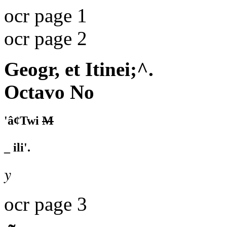
ocr page 1
ocr page 2
Geogr, et Itinei;^.
Octavo No
'â¢Twi
M
_ ili'.
y
ocr page 3