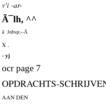
v'i -ar-
Ã¯lh, ^^
nbsp;--Ã
â J
X .
- yj
ocr page 7
OPDRACHTS-SCHRIJVE
AAN DEN