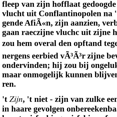
fleep van zijn hofflaat gedoogde
vlucht uit Conflantinopolen na '
gende AfiÃ«n, zijn aanzien, ver
gaan raeczijne vluchc uit zijne 
zou hem overal den opftand tegen
nergens eerbied vÃ³Ã³r zijne be
ondervinden; hij zou bij ongeluk
maar onmogelijk kunnen blijven
ren.
Zijn
't
, 't niet - zijn van zulke ee
in haare gevolgen onbereekenba