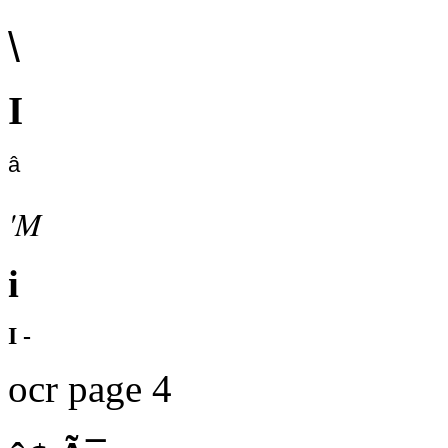
\
I
â
'M
i
I -
ocr page 4