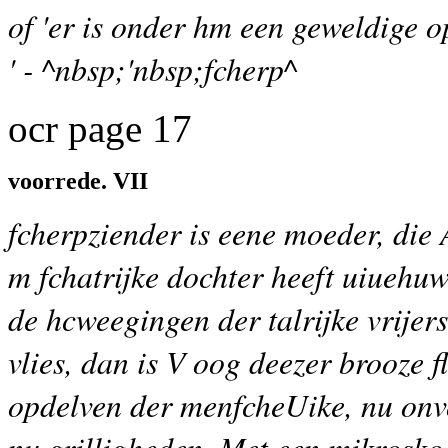
of 'er is onder hm een geweldige o
' - ^nbsp;'nbsp;fcherp^
ocr page 17
voorrede. VII
fcherpziender is eene moeder, di
m fchatrijke dochter heeft uiuehu
de hcweegingen der talrijke vrijer
vlies, dan is V oog deezer brooze fl
opdelven der menfcheUike, nu on
nu grilligheden. Met een mikrosk