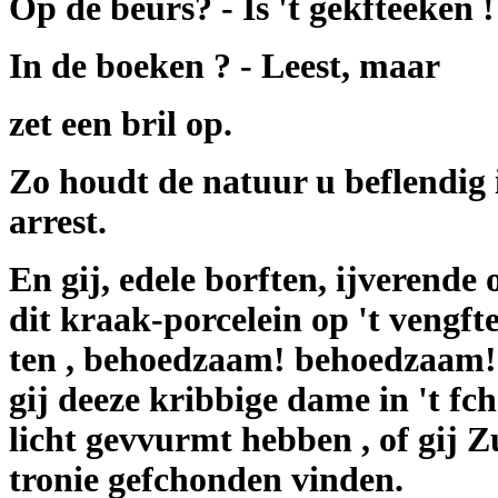
Op de beurs? - Is 't gekfteeken !
In de boeken ? - Leest, maar
zet een bril op.
Zo houdt de natuur u beflendig 
arrest.
En gij, edele borften, ijverende
dit kraak-porcelein op 't vengfte
ten , behoedzaam! behoedzaam! 
gij deeze kribbige dame in 't fc
licht gevvurmt hebben , of gij Z
tronie gefchonden vinden.