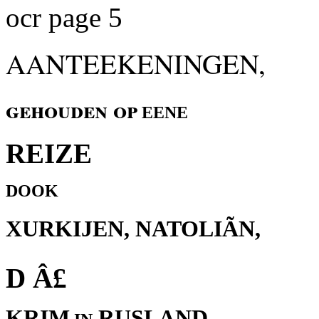
ocr page 5
AANTEEKENINGEN,
gehouden op
EENE
REIZE
DOOK
XURKIJEN, NATOLIÃN,
D Â£
KRIM
RUSLAND,