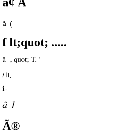
â¢ Ã¯
â (
f lt;quot; .....
â , quot; T. '
/ lt;
i-
â 1
Ã®