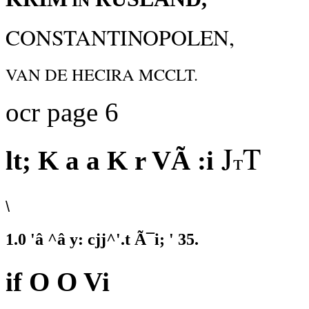
IN
CONSTANTINOPOLEN,
VAN DE HECIRA MCCLT.
ocr page 6
J
T
lt; K a a K r VÃ :i
t
\
1.0 'â ^â y: cjj^'.t Ã¯i; ' 35.
if O O Vi