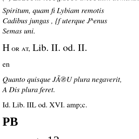
Spiritum, quam fi Lybiam remotis
Cadibus jungas , {f uterque J^enus
Semas uni.
H
Lib. II. od. II.
or at,
en
Quanto quisque JÃ®U plura negaverit,
A Dis plura feret.
Id. Lib. IIL od. XVI. amp;c.
PB