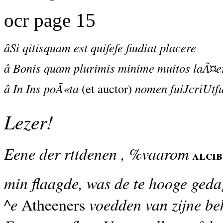
ocr page 15
âSi qitisquam est quifefe fiudiat placere
â Bonis quam plurimis minime muitos laÃ¤e
â In Ins poÃ«ta
(et auctor)
nomen fuiJcriUtf
Lezer!
Eene der rttdenen , %vaarom
alcib
min flaagde, was de te hooge geda
^e
voedden van zijne b
Atheeners