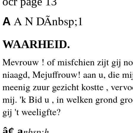
ocr page 13
A N DÃnbsp;1
A
WAARHEID.
Mevrouw ! of misfchien zijt gij n
niaagd, Mejuffrouw! aan u, die mi
meenig zuur gezicht kostte , vervo
mij. 'k Bid u , in welken grond gro
gij 't weeligfte?
â¢ a
nbsp;h