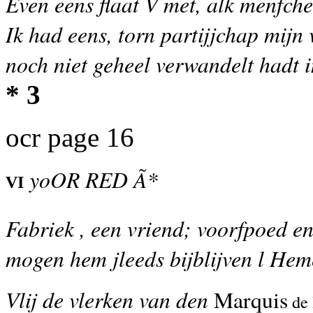
Even eens flaat V met, alk menfche
Ik had eens, torn partijjchap mijn
noch niet geheel verwandelt hadt i
* 3
ocr page 16
yoOR RED Ã*
VI
Fabriek , een vriend; voorfpoed en
mogen hem jleeds bijblijven l Hem
Vlij de vlerken van den
Marquis
de B