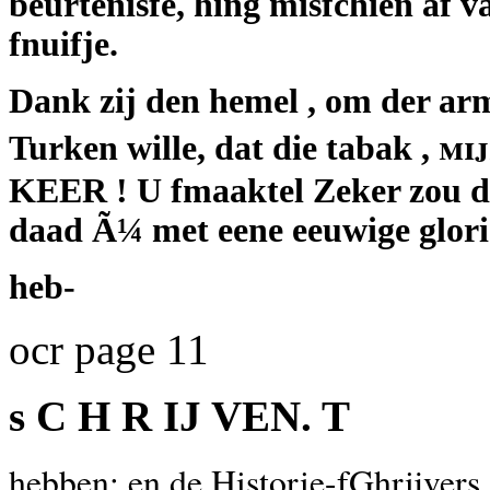
beurtenisfe, hing misfchien af v
fnuifje.
Dank zij den hemel , om der ar
mij
Turken wille, dat die tabak ,
KEER ! U fmaaktel Zeker zou d
daad Ã¼ met eene eeuwige glori
heb-
ocr page 11
s C H R IJ VEN. T
hebben; en de Historie
-fGhrijvers,