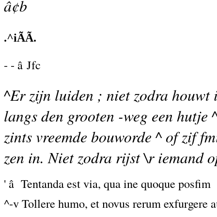
â¢b
.^iÃÃ.
- - â Jfc
^Er zijn luiden ; niet zodra houwt
langs den grooten -weg een hutje 
zints vreemde bouworde ^ of zif fmi
zen in. Niet zodra rijst \r iemand o
' â Tentanda est via, qua ine quoque posfim
^-v Tollere humo, et novus rerum exfurgere a