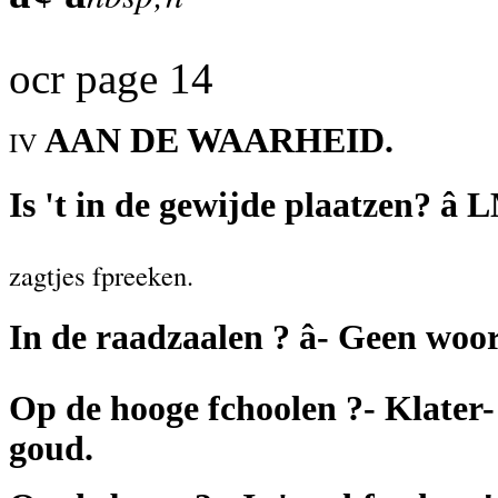
ocr page 14
AAN DE WAARHEID.
IV
Is 't in de gewijde plaatzen? â
zagtjes fpreeken.
In de raadzaalen ? â- Geen woo
Op de hooge fchoolen ?- Klater-
goud.