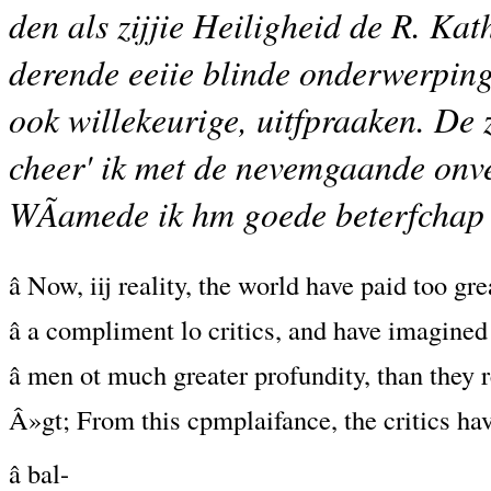
den als zijjie Heiligheid de R. Kat
derende eeiie blinde onderwerpin
ook willekeurige, uitfpraaken. De 
cheer' ik met de nevemgaande onve
WÃamede ik hm goede beterfchap 
â Now, iij reality, the world have paid too gre
â a compliment lo critics, and have imagine
â men ot much greater profundity, than they r
Â»gt; From this cpmplaifance, the critics ha
â bal-