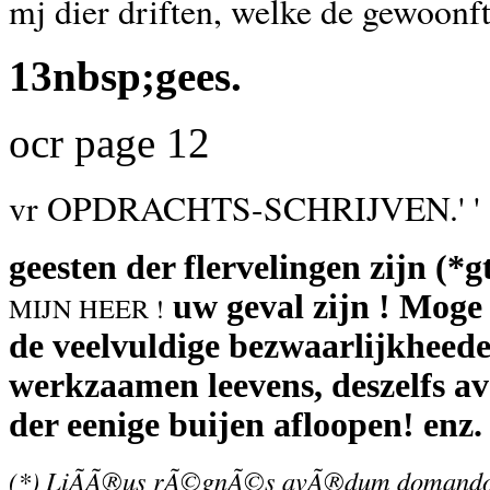
mj dier driften, welke de gewoonf
13nbsp;gees.
ocr page 12
vr OPDRACHTS-SCHRIJVEN.' '
geesten der flervelingen zijn (*g
uw geval zijn ! Moge 
MIJN HEER !
de veelvuldige bezwaarlijkheede
werkzaamen leevens, deszelfs a
der eenige buijen afloopen! enz.
(*) LiÃÃ®us rÃ©gnÃ©s avÃ®dum domand