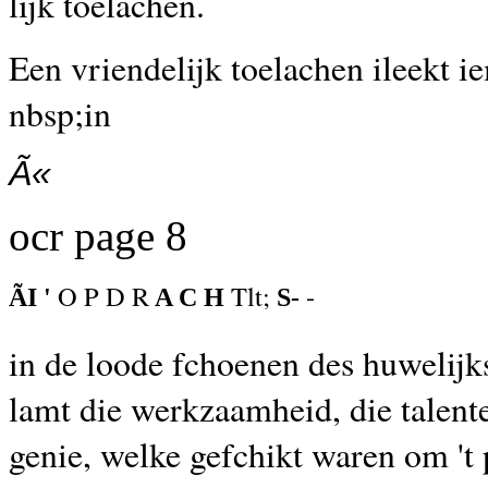
lijk toelachen.
Een vriendelijk toelachen ileekt 
nbsp;in
Ã«
ocr page 8
O P D R
Tlt;
-
ÃI '
A C H
S-
in de loode fchoenen des huwelijks
lamt die werkzaamheid, die talente
genie, welke gefchikt waren om 't 