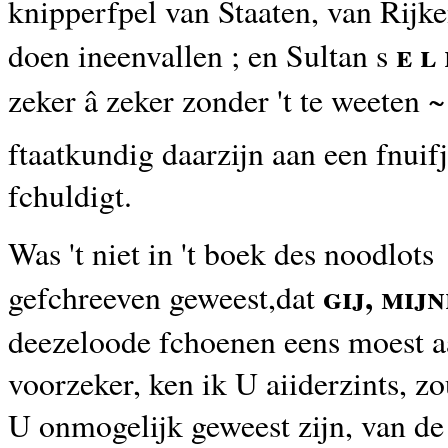
knipperfpel van Staaten, van Rijke
e l 
doen ineenvallen ; en Sultan s
zeker â zeker zonder 't te weeten ~
ftaatkundig daarzijn aan een fnuifj
fchuldigt.
Was 't niet in 't boek des noodlots
gij, mij
gefchreeven geweest,dat
deezeloode fchoenen eens moest 
voorzeker, ken ik U aiiderzints, zou
U onmogelijk geweest zijn, van de