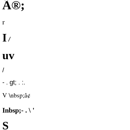
Ã®;
r
I
/
uv
/
- . gt; . :.
V \nbsp;â¢
Inbsp;- . \ '
S