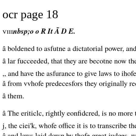
ocr page 18
viii
nbsp;o o R It Ã D E.
â boldened to asfutne a dictatorial power, an
â lar fucceeded, that they are becotne now th
,, and have the asfurance to give laws to ihof
â from vvhofe predecesfors they originally r
â them.
â The eriticlc, rightly eonfidcred, is no more
j, the ciei'k, whofe office it is to transcribe th
â and laws laid down by thofe great judges, 