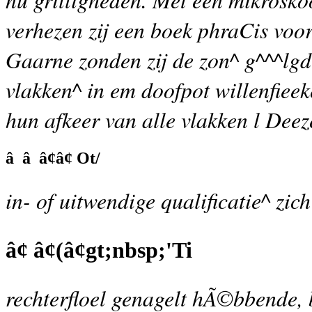
verhezen zij een boek phraCis voo
Gaarne zonden zij de zon^ g^^^lgd
vlakken^ in em doofpot willenfieek
hun afkeer van alle vlakken l Dee
â â â¢â¢ Ot/
in- of uitwendige qualificatie^ zich
â¢ â¢(â¢gt;nbsp;'Ti
rechterfloel genagelt hÃ©bbende, 