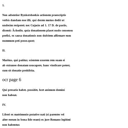
1.
Non adsentior Bynkershoekio actionem praescriptis
verbis dandam esse illi, qui decem mutuo dedit ut
undecim reciperet; nec Cujacio ad 1. 17 D. de pactis,
dicenti: Â»hodie, quia donationem placet nudo consensu
perfici, ex causa donationis non dubitem affirmare eum
nummum peti posse.quot;
II.
Maritus, qui patitur, scientem uxorem rem suam ei
ab extraneo donatam usucapere, hanc vindicare potest,
cum sit donatio prohibita.
ocr page 6
Qui precario habet, possidet, hcet animum domini
non habeat.
IV.
Liberi ex matrimonio putative nati (si parentes vel
alter eorum in bona fide erant) ex jure Romano legitimi
non habentur.