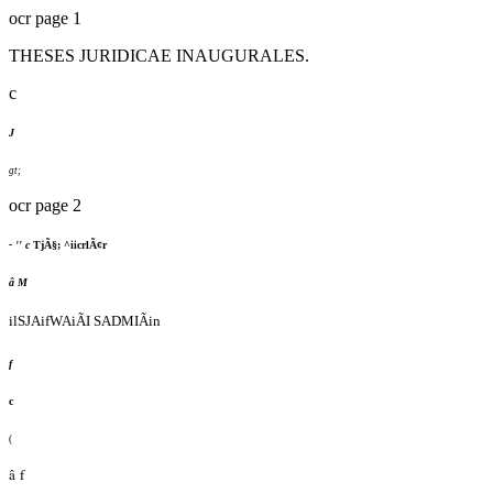
ocr page 1
THESES JURIDICAE INAUGURALES.
c
J
gt;
ocr page 2
- '' c
TjÃ§; ^iicrlÃ¢r
â M
ilSJAifWAiÃI SADMIÃin
f
c
(
â f