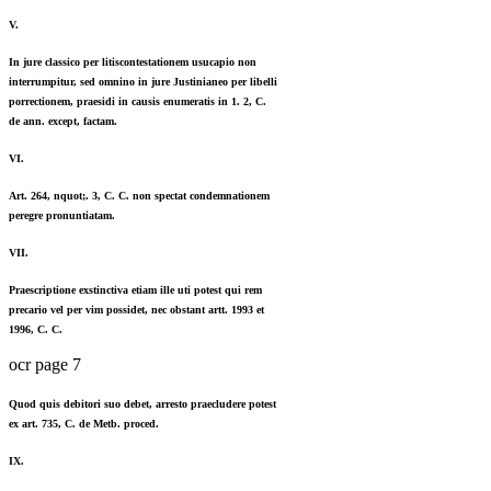
V.
In jure classico per litiscontestationem usucapio non
interrumpitur, sed omnino in jure Justinianeo per libelli
porrectionem, praesidi in causis enumeratis in 1. 2, C.
de ann. except, factam.
VI.
Art. 264, nquot;. 3, C. C. non spectat condemnationem
peregre pronuntiatam.
VII.
Praescriptione exstinctiva etiam ille uti potest qui rem
precario vel per vim possidet, nec obstant artt. 1993 et
1996, C. C.
ocr page 7
Quod quis debitori suo debet, arresto praecludere potest
ex art. 735, C. de Metb. proced.
IX.