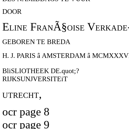
DOOR
Eline FranÃ§oise Verkade-
GEBOREN TE BREDA
H. J. PARIS â AMSTERDAM â MCMXXXV
BliSLIOTHEEK DE.quot;?
RIJKSUNJVERSITEiT
utrecht,
ocr page 8
ocr page 9