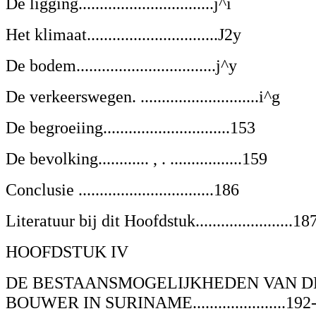
De ligging................................j^i
Het klimaat...............................J2y
De bodem.................................j^y
De verkeerswegen. ............................i^g
De begroeiing..............................
153
De bevolking............ , . .................
159
Conclusie ................................186
Literatuur bij dit Hoofdstuk.......................18
HOOFDSTUK IV
DE BESTAANSMOGELIJKHEDEN VAN D
BOUWER IN SURINAME......................192