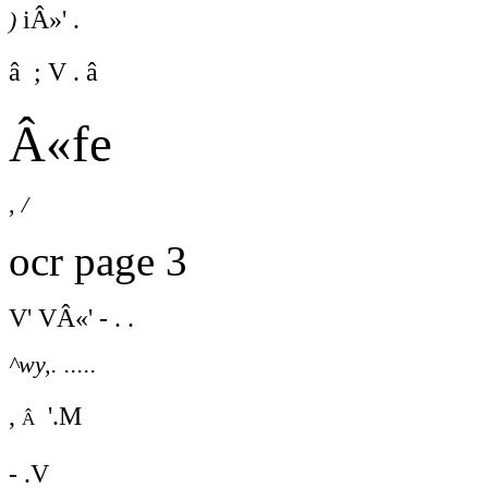
iÂ»' .
)
â ; V . â
Â«fe
,
/
ocr page 3
V' VÂ«' - . .
^wy,. .....
, â '.M
- .V