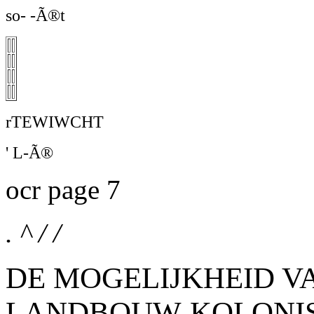
so- -Ã®t
rTEWIWCHT
' L-Ã®
ocr page 7
. ^ / /
DE MOGELIJKHEID V
LANDBOUW-KOLONIS