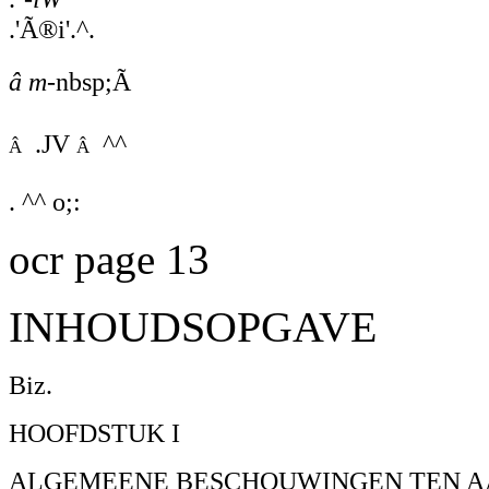
.'Ã®i'.^.
â m-
nbsp;Ã
â .JV â ^^
. ^^ o;:
ocr page 13
INHOUDSOPGAVE
Biz.
HOOFDSTUK I
ALGEMEENE BESCHOUWINGEN TEN AA