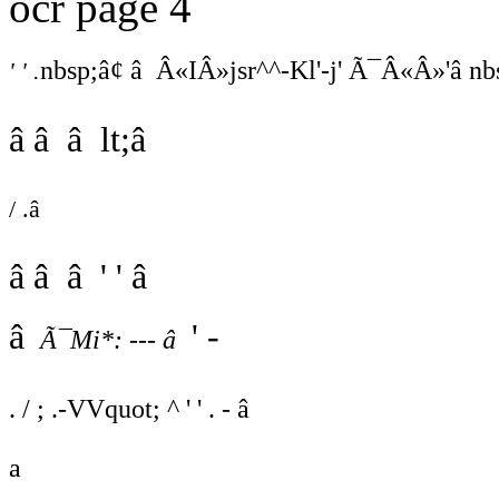
ocr page 4
nbsp;â¢ â Â«IÂ»jsr^^-Kl'-j' Ã¯Â«Â»'â nbsp;' 
' ' .
â â â lt;â
/ .â
â â â ' ' â
â
' -
Ã¯Mi*: --- â
. / ; .-VVquot; ^ ' ' . - â
a