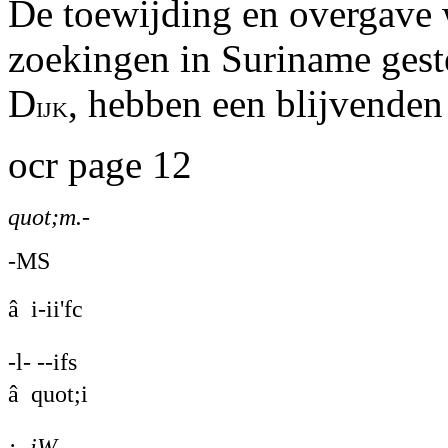
De toewijding en overgave 
zoekingen in Suriname gest
D
, hebben een blijvenden
ijk
ocr page 12
quot;m.-
-MS
â i-ii'fc
-l- --ifs
â quot;i
: -iW