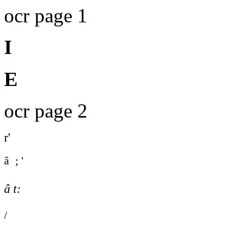
ocr page 1
I
E
ocr page 2
r'
â ; '
â t:
/