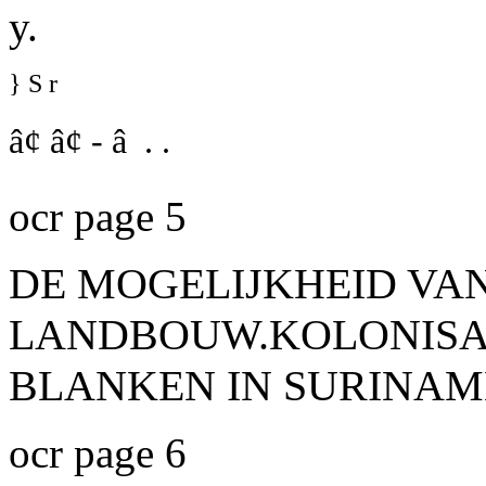
y.
} S r
â¢ â¢ - â . .
ocr page 5
DE MOGELIJKHEID VA
LANDBOUW.KOLONISA
BLANKEN IN SURINAM
ocr page 6