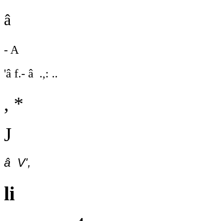
â
- A
'â f.- â .,: ..
, *
J
â V',
li