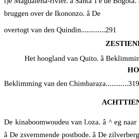
l)e Magdalena-rivier. â Santa 1'e de Bogota.
bruggen over de Ikononzo. â De
overtogt van den Quindin.............291
ZESTIEN
Het hoogland van Quito. â Beklimmin
HO
Beklimming van den Chimbaraza............31
ACHTTIE
De kinaboomwoudeu van l.oza. â ^ eg naa
â De zsvemmende postbode. â De zilverberg