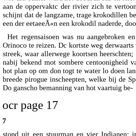
aan de oppervaktc der rivier zich te vertoo
schijnt dat de langzame, trage krokodillen b
een der eetaeeÃ«n een krokodil naderde, doo
Het regensaisoen was nu aangebroken en 
Orinoco te reizen. Dc kortste weg derwaarts
streek, waar allerwege koortsen heerschten;
nabij bekend mot sombere centoonigheid van
hot plan op om don togt te water lo doen lan
breede pirogue inscheepten, welke bij de S
Do ganscho bemanning van hot vaartuig be-
ocr page 17
7
stond uit een stuurman en vier Indianen; i