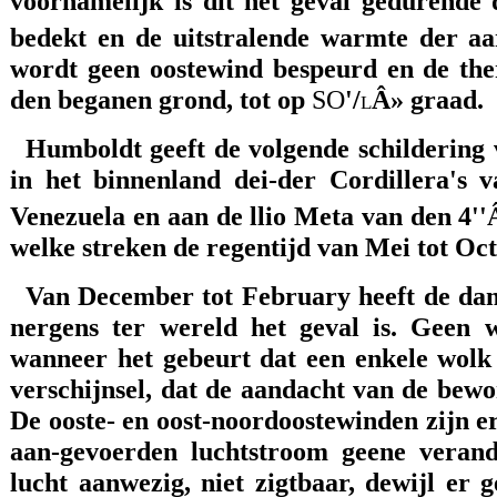
voornamelijk is dit het geval gedurende
bedekt en de uitstralende warmte der a
wordt geen oostewind bespeurd en de the
den beganen grond, tot op
SO
'/
l
Â» graad.
Humboldt geeft de volgende schildering 
in het binnenland dei-der Cordillera's
Venezuela en aan de llio Meta van den 4''
welke streken de regentijd van Mei tot Oc
Van December tot February heeft de damp
nergens ter wereld het geval is. Geen 
wanneer het gebeurt dat een enkele wolk 
verschijnsel, dat de aandacht van de bewo
De ooste- en oost-noordoostewinden zijn e
aan-gevoerden luchtstroom geene veran
lucht aanwezig, niet zigtbaar, dewijl er 