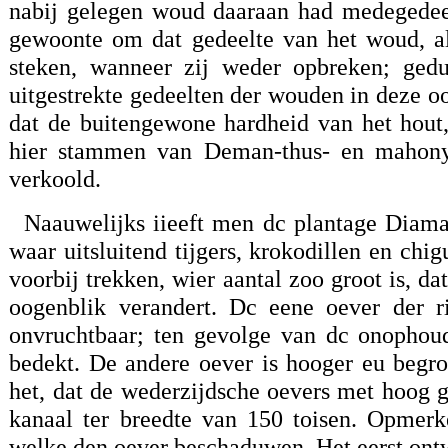
nabij gelegen woud daaraan had medegedee
gewoonte om dat gedeelte van het woud, al
steken, wanneer zij weder opbreken; gedu
uitgestrekte gedeelten der wouden in deze 
dat de buitengewone hardheid van het hout,
hier stammen van Deman-thus- en mahony
verkoold.
Naauwelijks iieeft men dc plantage Diaman
waar uitsluitend tijgers, krokodillen en ch
voorbij trekken, wier aantal zoo groot is, d
oogenblik verandert. Dc eene oever der ri
onvruchtbaar; ten gevolge van dc onophoud
bedekt. De andere oever is hooger eu beg
het, dat de wederzijdsche oevers met hoog g
kanaal ter breedte van 150 toisen. Opmerke
welke den oever beschaduwen. Het eerst ontwa