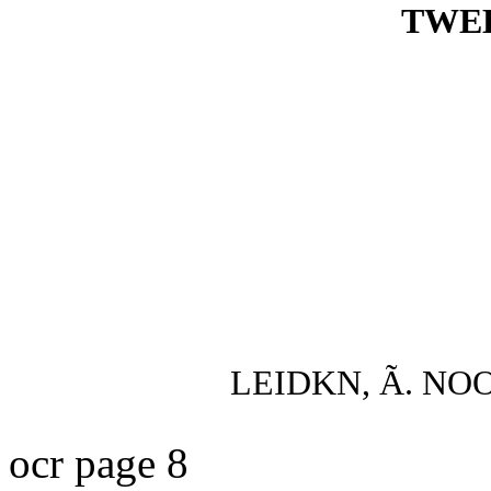
TWEE
LEIDKN, Ã. N
ocr page 8