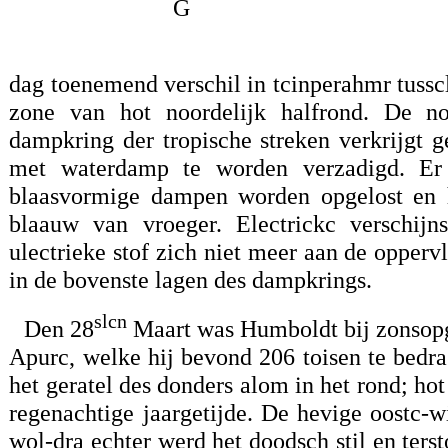
G
dag toenemend verschil in tcinperahmr tussc
zone van hot noordelijk halfrond. De n
dampkring der tropische streken verkrijgt 
met waterdamp te worden verzadigd. Er 
blaasvormige dampen worden opgelost en h
blaauw van vroeger. Electrickc verschij
ulectrieke stof zich niet meer aan de oppe
in de bovenste lagen des dampkrings.
slcn
Den 28
Maart was Humboldt bij zonsopg
Apurc, welke hij bevond 206 toisen te bedra
het geratel des donders alom in het rond; ho
regenachtige jaargetijde. De hevige oostc-w
wol-dra echter werd het doodsch stil en ter