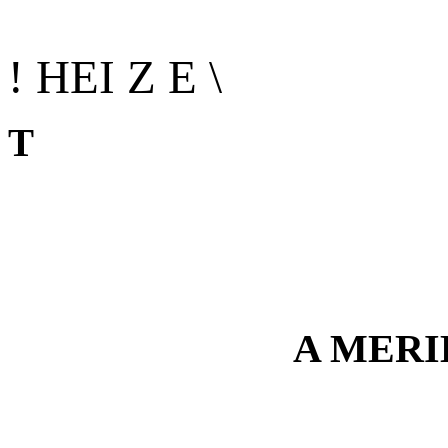
! HEI Z E \
T
A MERI