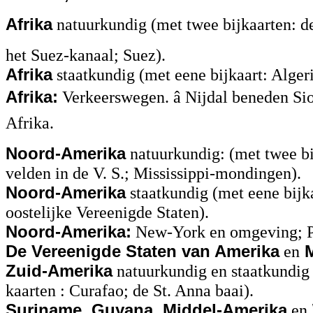
Afrika
natuurkundig (met twee bijkaarten: de
het Suez-kanaal; Suez).
Afrika
staatkundig (met eene bijkaart: Alger
Afrika:
Verkeerswegen. â Nijdal beneden Sioe
Afrika.
Noord-Amerika
natuurkundig: (met twee bi
velden in de V. S.; Mississippi-mondingen).
Noord-Amerika
staatkundig (met eene bijk
oostelijke Vereenigde Staten).
Noord-Amerika:
New-York en omgeving; P
De Vereenigde Staten van Amerika
en
M
Zuid-Amerika
natuurkundig en staatkundig 
kaarten : Curafao; de St. Anna baai).
Suriname, Guyana, Middel-Amerika
en