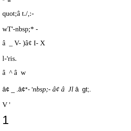
quot;â t./,:-
wT'-nbsp;* -
â _ V- )â¢ I- X
l-'ris.
â ^ â w
nbsp;- â¢ â Jl
â¢ _ .â¢*- '
â gt;.
V '
1