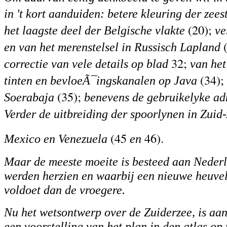
in 't kort aanduiden: betere kleuring der zee
(20);
het laagste deel der Belgische vlakte
ve
(
en van het merenstelsel in Russisch Lapland
32;
correctie van vele details op blad
van het
(34);
tinten en bevloeÃ¯ingskanalen op Java
(35);
Soerabaja
benevens de gebruikelyke adm
Verder de uitbreiding der spoorlynen in Zuid
(45
46).
Mexico en Venezuela
en
Maar de meeste moeite is besteed aan Neder
werden herzien en waarbij een nieuwe heuvel
voldoet dan de vroegere.
Nu het wetsontwerp over de Zuiderzee, is a
een voorstelling van het plan in den atlas o