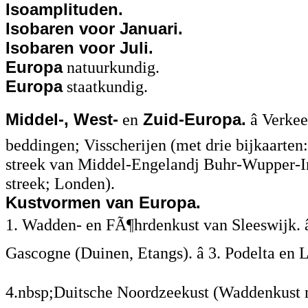
Isoamplituden.
Isobaren voor Januari.
Isobaren voor Juli.
Europa
natuurkundig.
Europa
staatkundig.
Middel-, West-
en
Zuid-Europa.
â Verke
beddingen; Visscherijen (met drie bijkaarten:
streek van Middel-Engelandj Buhr-Wupper-In
streek; Londen).
Kustvormen van Europa.
1. Wadden- en FÃ¶hrdenkust van Sleeswijk. â
Gascogne (Duinen, Etangs). â 3. Podelta en L
4.nbsp;Duitsche Noordzeekust (Waddenkust me