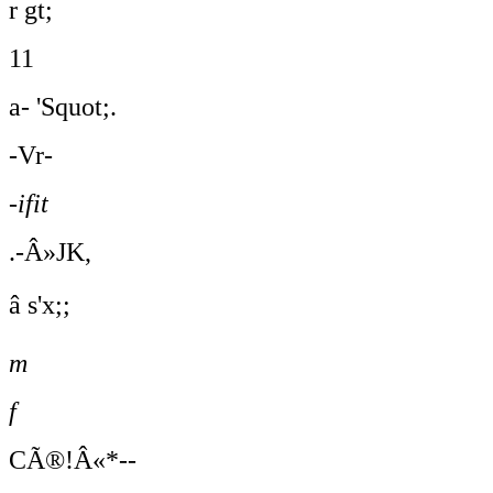
r gt;
11
a- 'Squot;.
-Vr-
-ifit
.-Â»JK,
â s'x;;
m
f
CÃ®!Â«*--