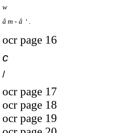
w
â m - â
' .
ocr page 16
c
/
ocr page 17
ocr page 18
ocr page 19
ocr page 20