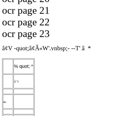
ocr page 21
ocr page 22
ocr page 23
â¢V -quot;â¢Â«W'.vnbsp;- --T' â *
% quot; ^
Ã¯T
rf.