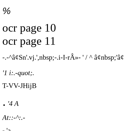
%
ocr page 10
ocr page 11
-.-^â¢Sn'.vj.',nbsp;-.i-I-rÂ»- ' / ^ â¢nbsp;'â¢
'1 i:.-quot;.
T-VV-JHijB
.
'4 A
At::-^:.-
- 'a