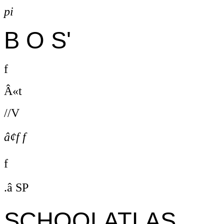
pi
B O S'
f
Â«t
//V
â¢f f
f
.â SP
SCHOOLATLAS