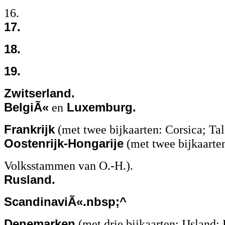
16.
17.
18.
19.
Zwitserland.
BelgiÃ«
en
Luxemburg.
Frankrijk
(met twee bijkaarten: Corsica; Tal
Oostenrijk-Hongarije
(met twee bijkaarten
Volksstammen van O.-H.).
Rusland.
ScandinaviÃ«.nbsp;^
Denemarken
(met drie bijkaarten: IJsland;