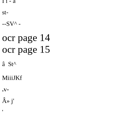
I i - a
st-
--SV^ -
ocr page 14
ocr page 15
â St^
MiiiJKf
.v-
Â» j'
'