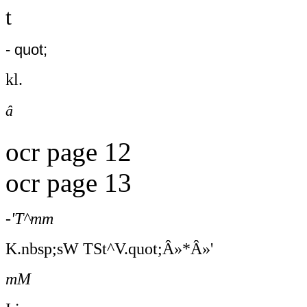
t
- quot;
kl.
â
ocr page 12
ocr page 13
-'T^mm
K.nbsp;sW TSt^V.quot;Â»*Â»'
mM