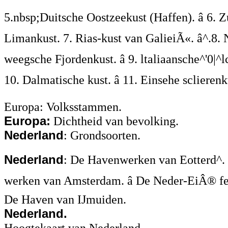
5.nbsp;Duitsche Oostzeekust (Haffen). â 6. 
Limankust. 7. Rias-kust van GalieiÃ«. â^.8.
weegsche Fjordenkust. â 9. ltaliaansche^'0|^lcu
10. Dalmatische kust. â 11. Einsehe sclierenk
Europa: Volksstammen.
Europa:
Dichtheid van bevolking.
Nederland
: Grondsoorten.
Nederland
: De Havenwerken van Eotterd^. 
werken van Amsterdam. â De Neder-EiÂ® feo
De Haven van IJmuiden.
Nederland.
Hoogtekaart van Nederland.