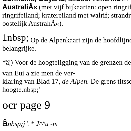
AustraliÃ«
(met vijf bijkaarten: open ringri
ringrifeiland; kratereiland met walrif; strandr
oostelijk AustrahÃ«).
1nbsp;
Op de Alpenkaart zijn de hoofdlijn
belangrijke.
*â¦) Voor de hoogteligging van de grenzen d
van Eui a zie men de ver-
klaring van Blad 17,
de Alpen.
De grens titss
hoogte.nbsp;'
ocr page 9
â
nbsp;j \ * J^^u -m