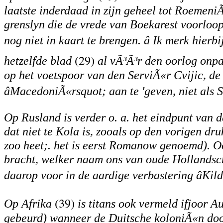
laatste inderdaad in zijn geheel tot RoemeniÃ
grenslyn die de vrede van Boekarest voorloop
nog niet in kaart te brengen. â Ik merk hierb
(29)
hetzelfde blad
al vÃ³Ã³r den oorlog onpar
op het voetspoor van den ServiÃ«r Cvijic, de
âMacedoniÃ«rsquot; aan te 'geven, niet als 
Op Rusland is verder o. a. het eindpunt van 
dat niet te Kola is, zooals op den vorigen dr
zoo heet;. het is eerst Romanow genoemd). O
bracht, welker naam ons van oude Hollandsch
daarop voor in de aardige verbastering âKil
(39)
Op Afrika
is titans ook vermeld ifjoor A
gebeurd) wanneer de Duitsche koloniÃ«n door