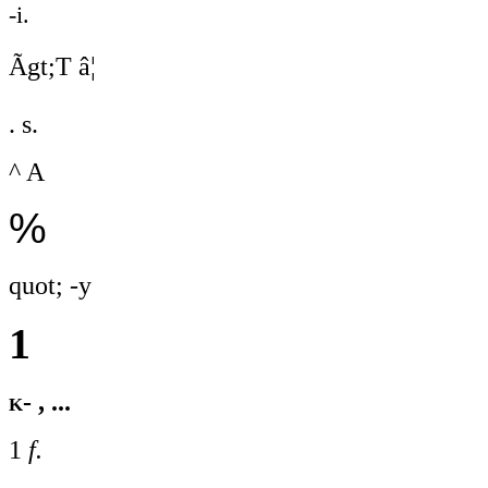
-i.
Ãgt;T â¦
. s.
^ A
%
quot; -y
1
k- , ...
1
f.