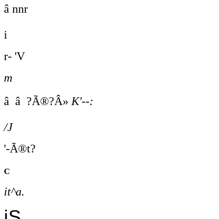
â nnr
i
r- 'V
m
â â ?Ã®?Â»
K'--:
/J
'-Ã®t?
c
it^a.
iS