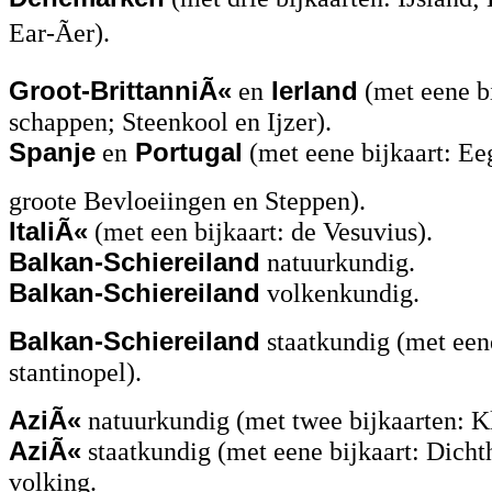
Ear-Ãer).
Groot-BrittanniÃ«
en
Ierland
(met eene bi
schappen; Steenkool en Ijzer).
Spanje
en
Portugal
(met eene bijkaart: Ee
groote Bevloeiingen en Steppen).
ItaliÃ«
(met een bijkaart: de Vesuvius).
Balkan-Schiereiland
natuurkundig.
Balkan-Schiereiland
volkenkundig.
Balkan-Schiereiland
staatkundig (met een
stantinopel).
AziÃ«
natuurkundig (met twee bijkaarten: Kl
AziÃ«
staatkundig (met eene bijkaart: Dicht
volking.