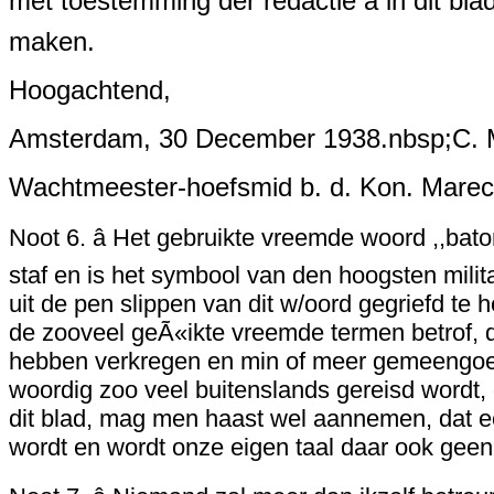
met toestemming der redactie â in dit bla
maken.
Hoogachtend,
Amsterdam, 30 December 1938.nbsp;C. M
Wachtmeester-hoefsmid b. d. Kon. Mare
Noot 6. â Het gebruikte vreemde woord ,,ba
staf en is het symbool van den hoogsten militai
uit de pen slippen van dit w/oord gegriefd te
de zooveel geÃ«ikte vreemde termen betrof, di
hebben verkregen en min of meer gemeengoe
woordig zoo veel buitenslands gereisd wordt,
dit blad, mag men haast wel aannemen, dat e
wordt en wordt onze eigen taal daar ook ge