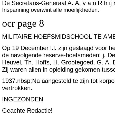
De Secretaris-Generaal A. A. v a n R h ij 
Inspanning overwint alle moeilijkheden.
ocr page 8
MILITAIRE HOEFSMIDSCHOOL TE A
Op 19 December l.l. zijn geslaagd voor he
de navolgende reserve-hoefsmeden: j. De
Heuvel, Th. Hoffs, H. Grootegoed, G. A.
Zij waren allen in opleiding gekomen tu
1937.nbsp;Na aangesteld te zijn tot korpor
vertrokken.
INGEZONDEN
Geachte Redactie!