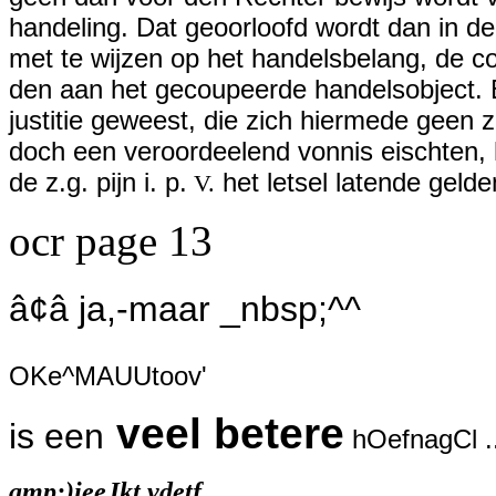
handeling. Dat geoorloofd wordt dan in de
met te wijzen op het handelsbelang, de 
den aan het gecoupeerde handelsobject. Er
justitie geweest, die zich hiermede geen z
doch een veroordeelend vonnis eischten, h
de z.g. pijn i. p.
het letsel latende gelde
V.
ocr page 13
â¢â ja,-maar _nbsp;^^
OKe^MAUUtoov'
veel betere
is een
hOefnagCl ..
amp;)ieeJkt vdetf