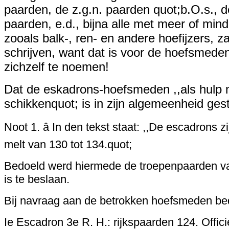
paarden, de z.g.n. paarden quot;b.O.s., d
paarden, e.d., bijna alle met meer of min
zooals balk-, ren- en andere hoefijzers, z
schrijven, want dat is voor de hoefsmeden
zichzelf te noemen!
Dat de eskadrons-hoefsmeden ,,als hulp n
schikkenquot; is in zijn algemeenheid ges
Noot 1. â In den tekst staat: ,,De escadrons 
melt van 130 tot 134.quot;
Bedoeld werd hiermede de troepenpaarden van
is te beslaan.
Bij navraag aan de betrokken hoefsmeden bedr
Ie Escadron 3e R. H.: rijkspaarden 124. Offic