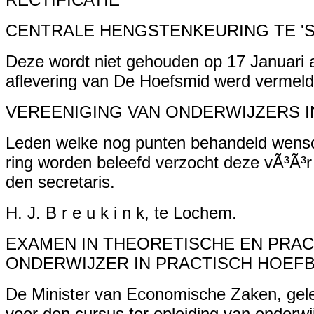
CENTRALE HENGSTENKEURING TE 
Deze wordt niet gehouden op 17 Januari a
aflevering van De Hoefsmid werd vermeld
VEREENIGING VAN ONDERWIJZERS 
Leden welke nog punten behandeld wens
ring worden beleefd verzocht deze vÃ³Ã³r 
den secretaris.
H. J. B r e u k i n k, te Lochem.
EXAMEN IN THEORETISCHE EN PRA
ONDERWIJZER IN PRACTISCH HOEF
De Minister van Economische Zaken, gele
voor den cursus ter opleiding van onderwij