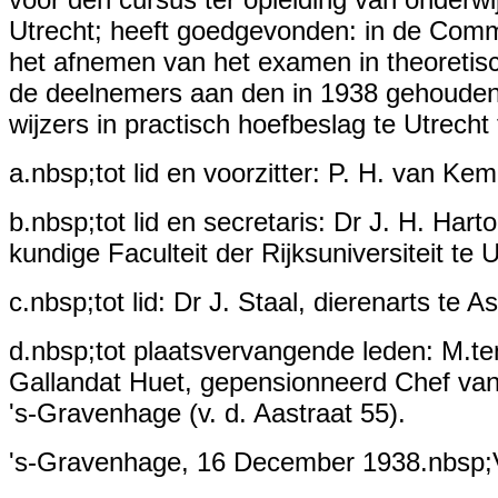
Utrecht; heeft goedgevonden: in de Commi
het afnemen van het examen in theoretis
de deelnemers aan den in 1938 gehouden 
wijzers in practisch hoefbeslag te Utrech
a.nbsp;tot lid en voorzitter: P. H. van Ke
b.nbsp;tot lid en secretaris: Dr J. H. Har
kundige Faculteit der Rijksuniversiteit te U
c.nbsp;tot lid: Dr J. Staal, dierenarts te A
d.nbsp;tot plaatsvervangende leden: M.ten
Gallandat Huet, gepensionneerd Chef van 
's-Gravenhage (v. d. Aastraat 55).
's-Gravenhage, 16 December 1938.nbsp;V