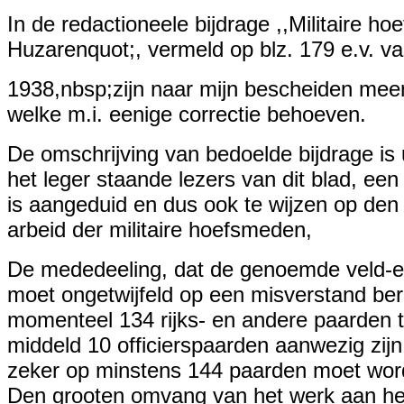
In de redactioneele bijdrage ,,Militaire 
Huzarenquot;, vermeld op blz. 179 e.v. 
1938,nbsp;zijn naar mijn bescheiden mee
welke m.i. eenige correctie behoeven.
De omschrijving van bedoelde bijdrage is
het leger staande lezers van dit blad, een
is aangeduid en dus ook te wijzen op de
arbeid der militaire hoefsmeden,
De mededeeling, dat de genoemde veld-es
moet ongetwijfeld op een misverstand beru
momenteel 134 rijks- en andere paarden t
middeld 10 officierspaarden aanwezig zij
zeker op minstens 144 paarden moet wor
Den grooten omvang van het werk aan het 