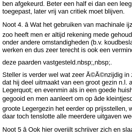
ben afgekeurd. Beter een half ei dan een leeg
toegepast, later vrij van critiek moet blijven.
Noot 4. â Wat het gebruiken van machinale i
zoo heeft men er altijd rekening mede gehoud
onder andere omstandigheden (b.v. koudbeslag)
werken en dus zeer terecht is ook een vermin
deze paarden vastgesteld.nbsp;,nbsp;.
Steller is verder wel wat zeer Ã©Ã©nzijdig in 
dat hij deel uitmaakt van een groot gezin n.l.
Legerquot; en evenmin als in een goede hui
gegooid en men aanleert om op âde kleintjes
groote Legergezin het eerder op prijsstellen,
daar toch tenslotte alle meerdere uitgaven 
Noot 5 â Ook hier overijlt schrijver zich en 