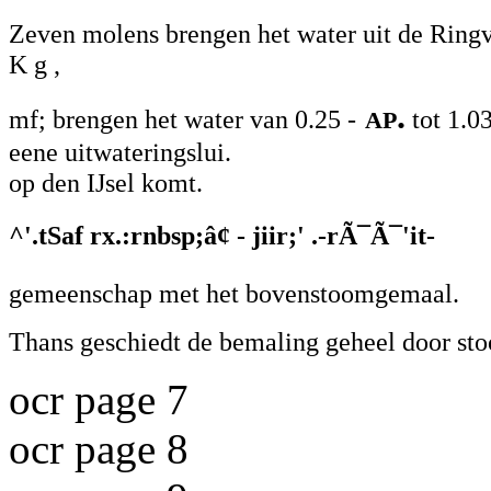
Zeven molens brengen het water uit de Ringv
K g ,
ap.
mf; brengen het water van 0.25 -
tot 1.0
eene uitwateringslui.
op den IJsel komt.
^'.tSaf rx.:rnbsp;â¢ - jiir;' .-rÃ¯Ã¯'it-
gemeenschap met het bovenstoomgemaal.
Thans geschiedt de bemaling geheel door st
ocr page 7
ocr page 8