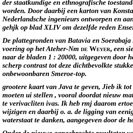
der staatkundige en ethnografische toestan
worden. Door daarbij een karton van Konsta
Nederlandsche ingenieurs ontworpen en aa
gehjk op blad XLIV om dezelfde reden Ens
De plattegronden van Batavia en Soerabaja zi
voering op het Ateher-Nm
de Weyer,
een sie
naar de bladen 1 : 20000, uitgegeven door h
scherp contrast tot deze dichtbevolkte stukk
onbewoonbaren Smeroe-top.
grootere kaart van Java te geven, Jieb ik tot
moeten ui stellen , vooral doordat nieuw ma
te verivacliten ivas. Ik heb rmj daarom erto
wijzigen en daarbij o. a. de ligging van een
waterstaat te danken, aangegeven door de h
Onder de nieuwe aangebrachte resultaten va