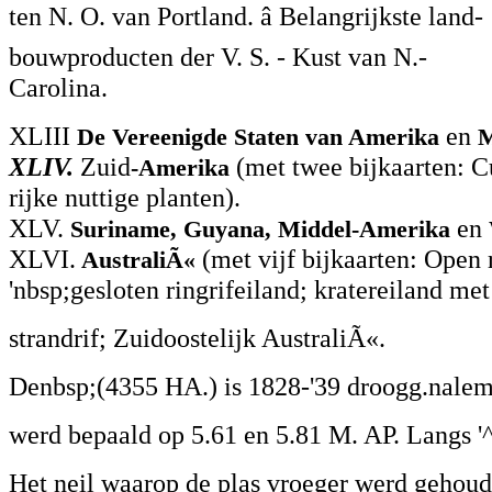
ten N. O. van Portland. â Belangrijkste land-
bouwproducten der V. S. - Kust van N.-
Carolina.
XLIII
en
De Vereenigde Staten van Amerika
M
XLIV.
Zuid
(met twee bijkaarten: C
-Amerika
rijke nuttige planten).
XLV.
en
Suriname, Guyana, Middel-Amerika
XLVI.
(met vijf bijkaarten: Open r
AustraliÃ«
'nbsp;gesloten ringrifeiland; kratereiland met
strandrif; Zuidoostelijk AustraliÃ«.
Denbsp;(4355 HA.) is 1828-'39 droogg.nale
werd bepaald op 5.61 en 5.81 M. AP. Langs '
Het neil waarop de plas vroeger werd gehoude