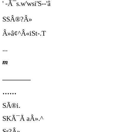
' -Ã¯s.w'wsi'S--'â
SSÂ®?Â»
Â»â¢^Â«iSt-.T
...
m
______
......
SÃ®i.
SKÃ¯Ã aÂ».^
Sr?Â»