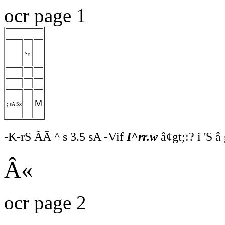
ocr page 1
Sg-
M
; sA Sx
-K-rS ÃÃ ^ s 3.5 sA -Vif
I^rr.w
â¢gt;:? i 'S â
Â«
ocr page 2