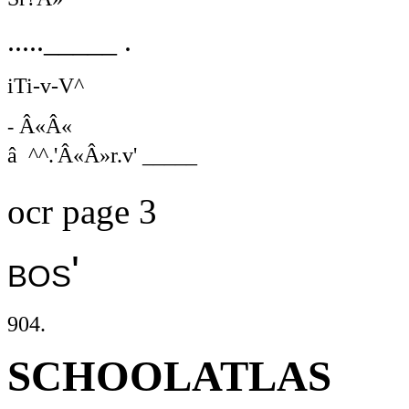
....._____ .
iTi-v-V^
Â«Â«
-
â ^^.'Â«Â»r.v' _____
ocr page 3
bos'
904.
SCHOOLATLAS