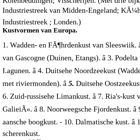
Kolenbeddingen; Visscherijen. (Met drie bijk
Industriestreek van Midden-Engeland; KÃ¼h
Industriestreek ; Londen.)
Kustvormen van Europa.
1. Wadden- en FÃ¶hrdenkust van Sleeswiik. â
van Gascogne (Duinen, Etangs). â 3. Podelta
I.agunen. â 4. Duitsehe Noordzeekust (Wadd
met riviermonden). â
5.
Duitsehe Oostzeekust 
6. Zuid-russisehe Limankust. â 7. Ria's-kust 
GalieiÃ«. â 8. Noorweegsche Fjordenkust. â 9
aansche boogkust. - 10. Dalmatische kust. â 
scherenkust.