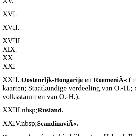
XV.
XVI.
XVII.
XVIII
XIX.
XX
XXI
XXII.
en
(m
Oostenrljk-Hongarije
RoemeniÃ«
kaarten; Staatkundige verdeeling van O.-H.; 
volksstammen van O.-H.).
XXIII.nbsp;
Rusland.
XXIV.nbsp;
ScandinaviÃ«.