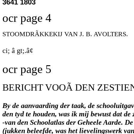
3641 1803
ocr page 4
STOOMDRÃKKEKIJ VAN J. B. AVOLTERS.
ci; â gt;.â¢
ocr page 5
BERICHT VOOÃ DEN ZESTIE
By de aanvaarding der taak, de schooluitga
den tyd te houden, was ik mij bewust dat de 
-van den Schoolatlas der Geheele Aarde. De b
(jukken beleefde, was het lievelingswerk va