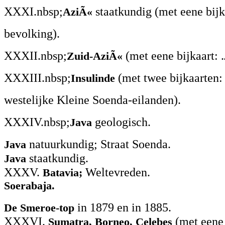
XXXI.nbsp;
staatkundig (met eene bijk
AziÃ«
bevolking).
XXXII.nbsp;
(met eene bijkaart: .
Zuid-AziÃ«
XXXIII.nbsp;
(met twee bijkaarten
Insulinde
westelijke Kleine Soenda-eilanden).
XXXIV.nbsp;
geologisch.
Java
natuurkundig; Straat Soenda.
Java
staatkundig.
Java
XXXV.
Weltevreden.
Batavia;
Soerabaja.
in 1879 en in 1885.
De Smeroe-top
XXXVI.
(met eene 
Sumatra, Borneo, Celebes