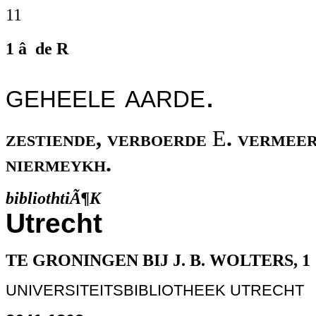
11
1 â de R
geheele aarde.
zestiende, verboerde
E
. vermeer
niermeykh.
bibliothtiÃ¶K
Utrecht
TE GRONINGEN BIJ J. B. WOLTERS, 1
UNIVERSITEITSBIBLIOTHEEK UTRECHT