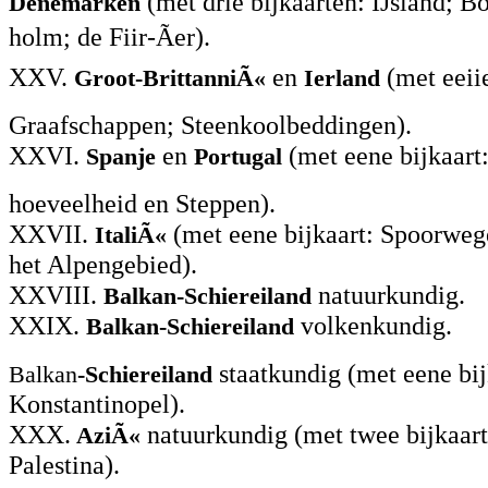
(met drie bijkaarten: IJsland; B
Denemarken
holm; de Fiir-Ãer).
XXV.
en
(met eeiie
Groot-BrittanniÃ«
Ierland
Graafschappen; Steenkoolbeddingen).
XXVI.
en
(met eene bijkaart
Spanje
Portugal
hoeveelheid en Steppen).
XXVII.
(met eene bijkaart: Spoorwege
ItaliÃ«
het Alpengebied).
XXVIII.
natuurkundig.
Balkan-Schiereiland
XXIX.
volkenkundig.
Balkan-Schiereiland
staatkundig (met eene bij
Balkan
-Schiereiland
Konstantinopel).
XXX.
natuurkundig (met twee bijkaart
AziÃ«
Palestina).