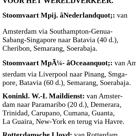
VOOR HET WERELDVERKEER.
Stoomvaart Mpij. âNederlandquot;:
van
Amsterdam via Southampton-Genua-
Sabang-Singapore naar Batavia (40 d.),
Cheribon, Semarang, Soerabaja.
Stoomvaart MpÃ¼- âOceaanquot;:
van A
sterdam via Liverpool naar Pinang, Smga-
pore, Batavia (60 d.), Semarang, Soerabaja.
Koninkl. W.-L Maildienst:
van Amster-
dam naar Paramaribo (20 d.), Demerara,
Trinidad, Carupano, Cumana, Guanta,
La Guaira, New-York en terug via Havre.
Rotterdamsche Lloyd:
van Rotterdam