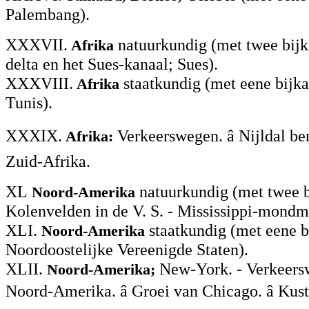
Palembang).
XXXVII.
natuurkundig (met twee bijka
Afrika
delta en het Sues-kanaal; Sues).
XXXVIII.
staatkundig (met eene bijka
Afrika
Tunis).
XXXIX.
Verkeerswegen. â Nijldal ben
Afrika:
Zuid-Afrika.
XL
natuurkundig (met twee b
Noord-Amerika
Kolenvelden in de V. S. - Mississippi-mond
XLI.
staatkundig (met eene b
Noord-Amerika
Noordoostelijke Vereenigde Staten).
XLII.
New-York. - Verkeers
Noord-Amerika;
Noord-Amerika. â Groei van Chicago. â Kust