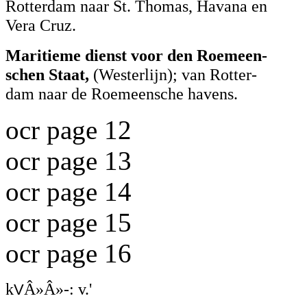
Rotterdam naar St. Thomas, Havana en
Vera Cruz.
Maritieme dienst voor den Roemeen-
schen Staat,
(Westerlijn); van Rotter-
dam naar de Roemeensche havens.
ocr page 12
ocr page 13
ocr page 14
ocr page 15
ocr page 16
k
Â»Â»-: v.'
V