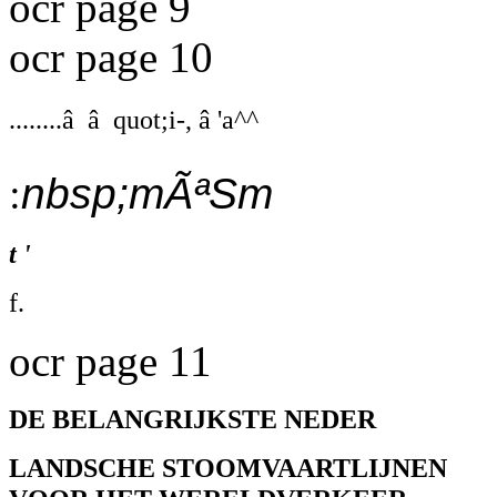
ocr page 9
ocr page 10
........â â quot;i-, â 'a^^
:
nbsp;mÃªSm
t '
f.
ocr page 11
DE BELANGRIJKSTE NEDER
LANDSCHE STOOMVAARTLIJNEN