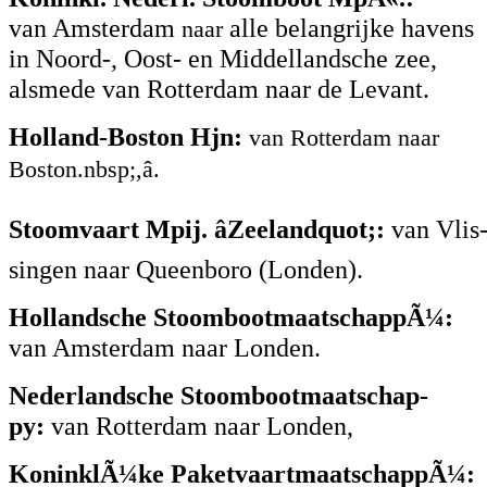
van Amsterdam
alle belangrijke havens
naar
in Noord-, Oost- en Middellandsche zee,
alsmede van Rotterdam naar de Levant.
Holland-Boston Hjn:
van Rotterdam naar
Boston.nbsp;,â.
Stoomvaart Mpij. âZeelandquot;:
van Vlis
singen naar Queenboro (Londen).
Hollandsche StoombootmaatschappÃ¼:
van Amsterdam naar Londen.
Nederlandsche Stoombootmaatschap-
py:
van Rotterdam naar Londen,
KoninklÃ¼ke PaketvaartmaatschappÃ¼: