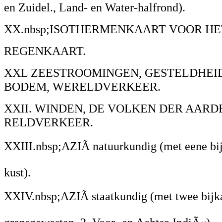
en Zuidel., Land- en Water-halfrond).
XX.nbsp;ISOTHERMENKAART VOOR HE
REGENKAART.
XXL ZEESTROOMINGEN, GESTELDHEI
BODEM, WERELDVERKEER.
XXII. WINDEN, DE VOLKEN DER AARDE
RELDVERKEER.
XXIII.nbsp;AZIÃ natuurkundig (met eene bij
kust).
XXIV.nbsp;AZIÃ staatkundig (met twee bijka