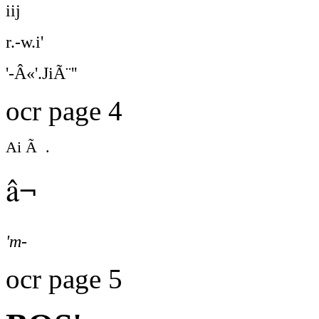
iij
r.-w.i'
'-Â«'.JiÃ¨''
ocr page 4
Ai Ã .
â¬
'm-
ocr page 5