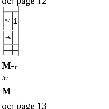
ocr page 12
i
iW
mh:
M-
t-
Ir:
M
ocr page 13