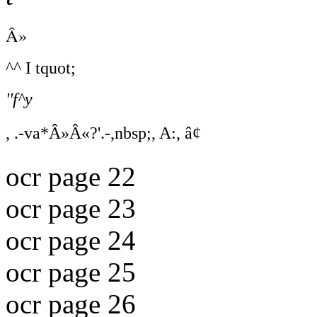
Â»
^^ I tquot;
''f^y
, .-va*Â»Â«?'.-,nbsp;, A:, â¢
ocr page 22
ocr page 23
ocr page 24
ocr page 25
ocr page 26