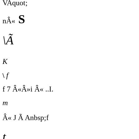
VAquot;
S
nÂ«
\Ã
K
\
f
f 7 Â«Â»i Â« ..I.
m
Â« J Ã Anbsp;f
t