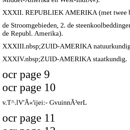
XXXII. REPUBLIEK AMERIKA (met twee bij
de Stroomgebieden, 2. de steenkoolbeddinge
de Republ. Amerika).
XXXIII.nbsp;ZUID-AMERIKA natuurkundig
XXXIV.nbsp;ZUID-AMERIKA staatkundig.
ocr page 9
ocr page 10
v.T^.lV'Ã«'ijei:- GvuinnÃ³erL
ocr page 11