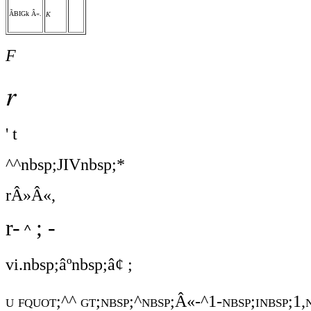
ÃBIGk Â«.
K
F
r
' t
^^nbsp;JIVnbsp;*
rÂ»Â«,
r-
; -
^
vi.nbsp;âºnbsp;â¢ ;
u fquot;^^ gt;nbsp;^nbsp;Â«-^1-nbsp;inbsp