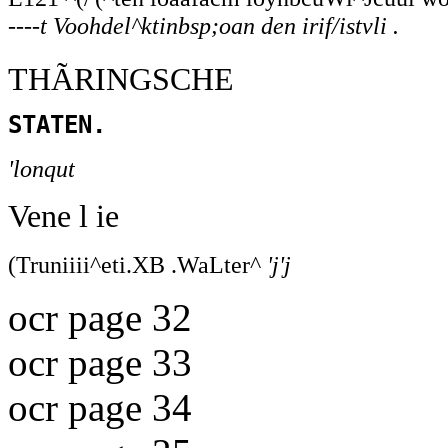
----t Voohdel^ktinbsp;oan den irif/istvli .
THÃRINGSCHE
STATEN.
'lonqut
Vene l ie
(Truniiii^eti.XB .WaLter^
'j'j
ocr page 32
ocr page 33
ocr page 34