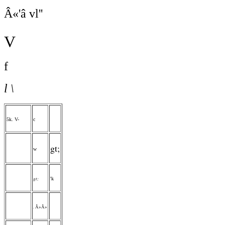
Â«'â vl''
V
f
l \
5k. V-
c
gt;
w
gt;
'k
.
Â»Â»