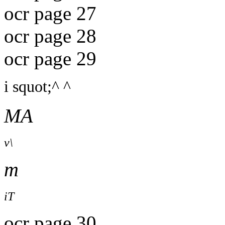
ocr page 27
ocr page 28
ocr page 29
i squot;^ ^
MA
v\
m
iT
ocr page 30