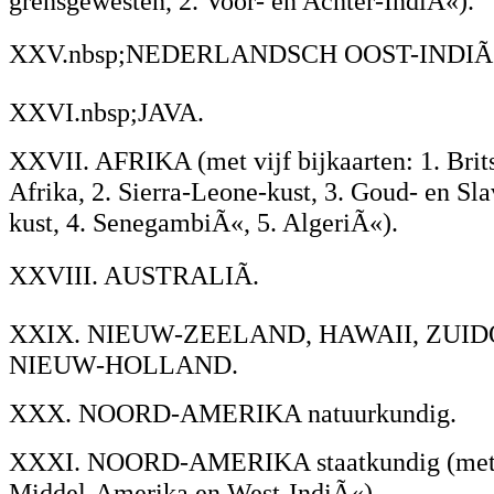
grensgewesten, 2. Voor- en Achter-IndiÃ«).
XXV.nbsp;NEDERLANDSCH OOST-INDIÃ
XXVI.nbsp;JAVA.
XXVII. AFRIKA (met vijf bijkaarten: 1. Brit
Afrika, 2. Sierra-Leone-kust, 3. Goud- en Sl
kust, 4. SenegambiÃ«, 5. AlgeriÃ«).
XXVIII. AUSTRALIÃ.
XXIX. NIEUW-ZEELAND, HAWAII, ZUI
NIEUW-HOLLAND.
XXX. NOORD-AMERIKA natuurkundig.
XXXI. NOORD-AMERIKA staatkundig (met e
Middel-Amerika en West-IndiÃ«).