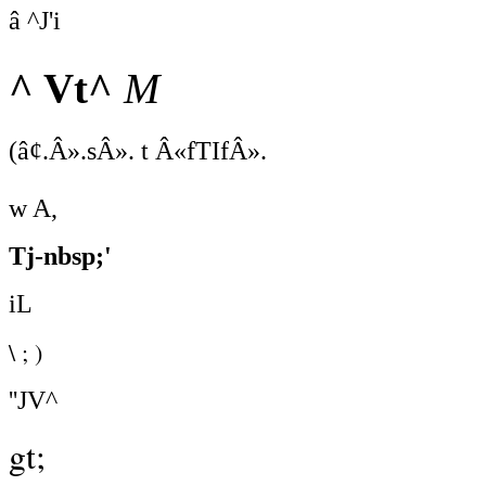
â ^J'i
M
^ Vt^
(â¢.Â».sÂ». t Â«fTIfÂ».
w A,
Tj-nbsp;'
iL
\ ; )
''JV^
gt;