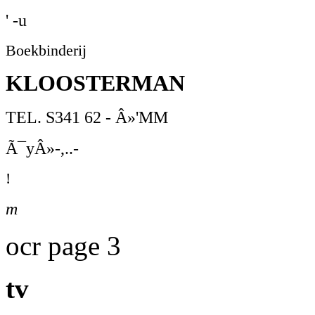
' -u
Boekbinderij
KLOOSTERMAN
TEL. S341 62 - Â»'MM
Ã¯yÂ»-,..-
!
m
ocr page 3
tv