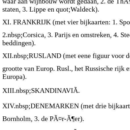
waar aan wijnbouw wordt gedaan, 2. de ThÃ
staten, 3. Lippe en quot;Waldeck).
XI. FRANKRIJK (met vier bijkaarten: 1. Spo
2.nbsp;Corsica, 3. Parijs en omstreken, 4. St
beddingen).
XII.nbsp;RUSLAND (met eene figuur voor de
grootte van Europ. Rusl., het Russische rijk 
Europa).
XIII.nbsp;SKANDINAVIÃ.
XIV.nbsp;DENEMARKEN (met drie bijkaarten:
Bornholm, 3. de PÃ¤r-Ã¶er).