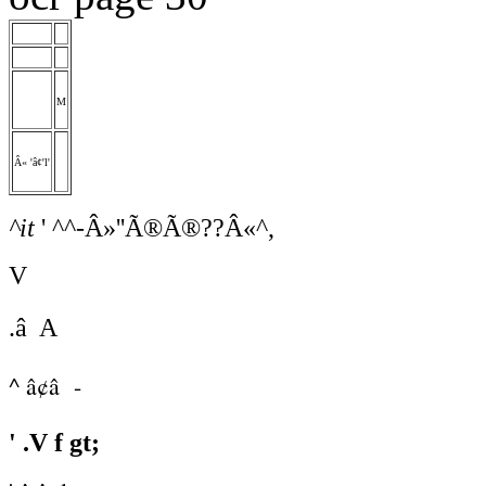
M
Â« 'â¢'l'
^it
' ^^-Â»''Ã®Ã®??Â«^,
V
.â A
^ â¢â -
' .V f gt;