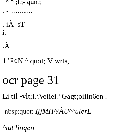
' ^ ^ ;lt;- quot;
. - ............
. iÃ¯sT-
i.
.Ã
1 ''â¢N ^ quot; V wrts,
ocr page 31
Li til -vlt;I.\Veiiei? Gagt;oiiin6en .
-nbsp;quot;
IjjMH^/ÃU^^uierL
^lut'linqen