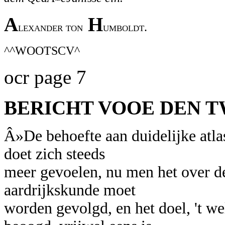
A
H
lexander ton
umboldt.
^^WOOTSCV^
ocr page 7
BERICHT VOOE DEN T
Â»De behoefte aan duidelijke atla
doet zich steeds
meer gevoelen, nu men het over de
aardrijkskunde moet
worden gevolgd, en het doel, 't w