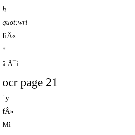
h
quot;wri
IiÂ«
*
â Ã¯i
ocr page 21
' y
fÂ»
Mi