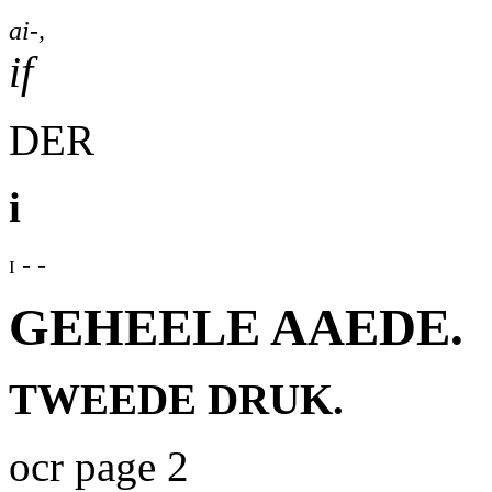
ai-,
if
DER
i
i - -
GEHEELE AAEDE.
TWEEDE DRUK.
ocr page 2