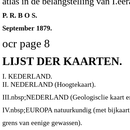
atlas in de belangstelling van I.e
P. R. B O S.
September 1879.
ocr page 8
LIJST DER KAARTEN.
I. KEDERLAND.
II. NEDERLAND (Hoogtekaart).
III.nbsp;NEDERLAND (Geologisclie kaart e
IV.nbsp;EUROPA natuurkundig (met bijkaart
grens van eenige gewassen).