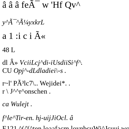
â â â feÃ¯ w 'Hf Qv^
y^Ã¯^Ã¼yxkrL
a 1 :i c i Ã«
48 L
dl Â»
VciiLcj^di-iUsdiiSi^f^.
CU
Opj^-dLdladiei\-s .
r~l' PÃ³lc7\.. Wejidei*. .
r \ J^^r^onschen .
ca Wulejt .
f^le^Tir-en. hj-uijJiOcl. â
E121 ^(/'(^ten loaafacm loynbcuWi^Jcuui woi