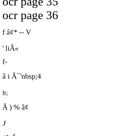
ocr page 35
ocr page 36
f â¢* -- V
' liÂ«
f-
â i Ã¯'nbsp;4
lt;
Ã ) % â¢
J