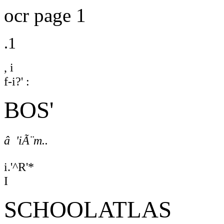
ocr page 1
.1
, i
f-i?' :
BOS'
â 'iÃ¨m..
i.'^R'*
I
SCHOOLATLAS