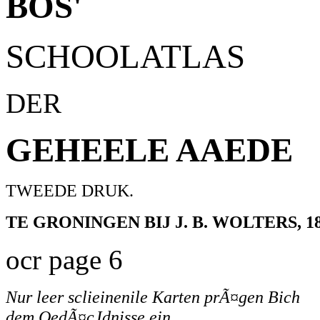
BOS'
SCHOOLATLAS
DER
GEHEELE AAEDE
TWEEDE DRUK.
TE GRONINGEN BIJ J. B. WOLTERS, 18
ocr page 6
Nur leer sclieinenile Karten prÃ¤gen
Bich
dem QedÃ¤cJdnisse ein.