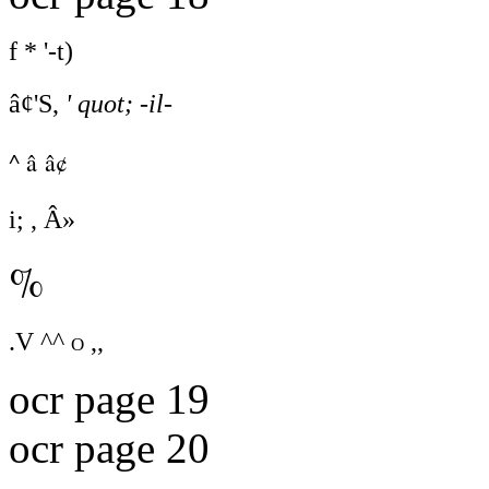
f * '-t)
â¢'S,
' quot; -il-
^ â â¢
i; , Â»
%
.V ^^
o ,,
ocr page 19
ocr page 20