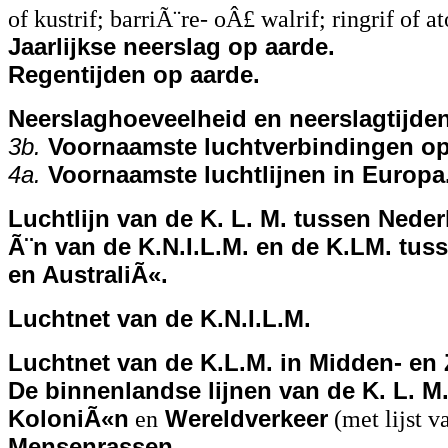
of kustrif; barriÃ¨re- oÂ£ walrif; ringrif of at
Jaarlijkse neerslag op aarde.
Regentijden op aarde.
Neerslaghoeveelheid en neerslagtijden
3b.
Voornaamste luchtverbindingen op
4a.
Voornaamste luchtlijnen in Europa
Luchtlijn van de K. L. M. tussen Nede
Ã¨n van de K.N.I.L.M. en de K.LM. tus
en AustraliÃ«.
Luchtnet van de K.N.I.L.M.
Luchtnet van de K.L.M. in Midden- en
De binnenlandse lijnen van de K. L. M
KoloniÃ«n
en
Wereldverkeer
(met lijst v
Mensenrassen.