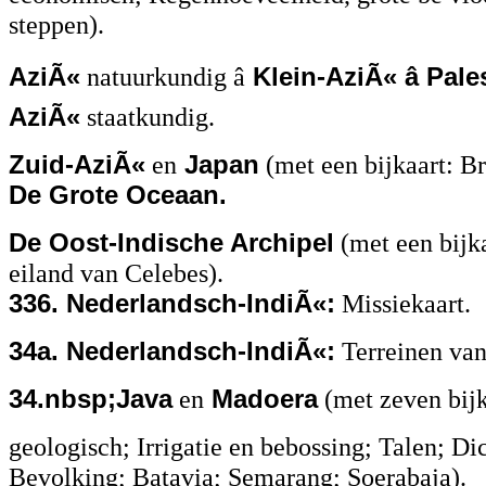
steppen).
AziÃ«
natuurkundig â
Klein-AziÃ« â Pale
AziÃ«
staatkundig.
Zuid-AziÃ«
en
Japan
(met een bijkaart: B
De Grote Oceaan.
De Oost-Indische Archipel
(met een bijka
eiland van Celebes).
336. Nederlandsch-IndiÃ«:
Missiekaart.
34a. Nederlandsch-IndiÃ«:
Terreinen van
34.nbsp;Java
en
Madoera
(met zeven bij
geologisch; Irrigatie en bebossing; Talen; Di
Bevolking; Batavia; Semarang; Soerabaja).