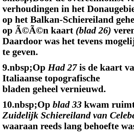
verhoudingen in het Donaugebi
op het Balkan-Schiereiland gehee
op Ã©Ã©n kaart
(blad 26)
veren
Daardoor was het tevens mogel
te geven.
9.nbsp;Op
Had 27
is de kaart v
Italiaanse topografische
bladen geheel vernieuwd.
10.nbsp;Op
blad 33
kwam ruimte 
Zuidelijk Schiereiland van Celeb
waaraan reeds lang behoefte wa