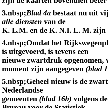
zijn de kaarten bovendien beter
3.nbsp;
Blad 4a
bestaat nu uit vi
alle diensten
van de
K. L.M. en de K. N.I. L. M. zij
4.nbsp;Omdat het Rijkswegenp
is uitgevoerd, is tevens een
nieuwe zwartdruk opgenomen, 
moment zijn aangegeven
(blad 1
5.nbsp;Geheel nieuw is de zwar
Nederlandse
gemeenten
(blad 16b)
volgens de 
Bureau voor de Statistiek.