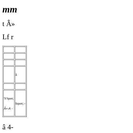
mm
t Â»
Lf r
â
'S?quot;
Iiquot;:-
Â»-A -
â 4-