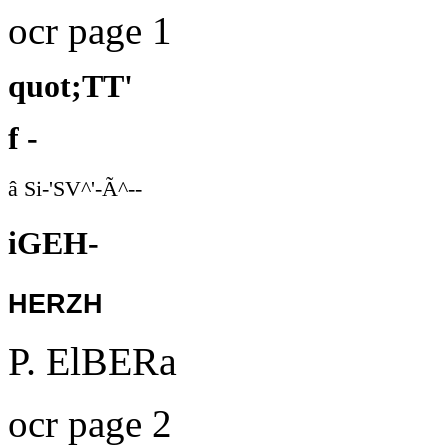
ocr page 1
quot;TT'
f -
â Si-'SV^'-Ã^--
iGEH-
herzh
P. ElBERa
ocr page 2