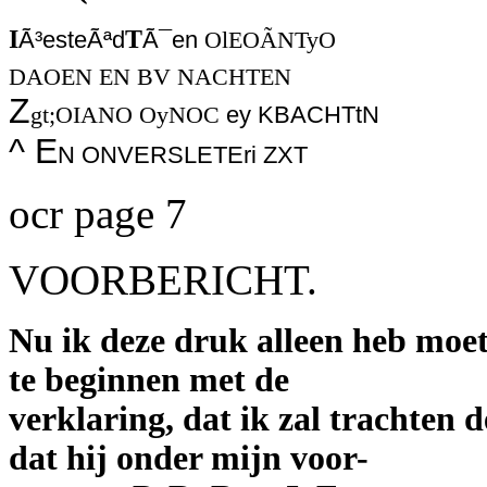
I
T
Ã³esteÃªd
Ã¯en
OlEOÃNTyO
DAOEN EN BV NACHTEN
Z
gt;OIANO OyNOC
ey KBACHTtN
^ E
N ONVERSLETEri ZXT
ocr page 7
VOORBERICHT.
Nu ik deze druk alleen heb moet
te beginnen met de
verklaring, dat ik zal trachten 
dat hij onder mijn voor-