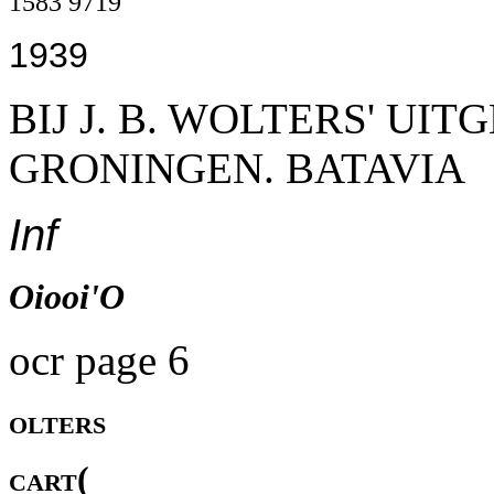
1583 9719
1939
BIJ J. B. WOLTERS' UI
GRONINGEN. BATAVIA
Inf
Oiooi'O
ocr page 6
olters
cart(