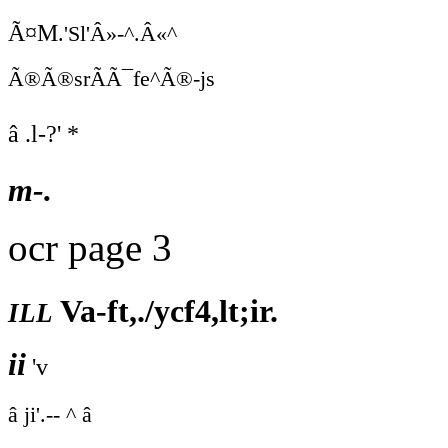
Ã¤M
.'Sl'Â»-^.Â«^
Ã®Ã®srÃÃ¯fe^Ã®-js
â .l-?' *
m-.
ocr page 3
ill
Va-ft,./ycf4,lt;ir.
ii
'v
â ji'.-- ^ â