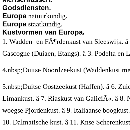
Godsdiensten.
Europa
natuurkundig.
Europa
staatkundig.
Kustvormen van Europa.
1. Wadden- en FÃ¶rdenkust van Sleeswijk. â
Gascogne (Duiaen, Etangs). â 3. Podelta en L
4.nbsp;Duitse Noordzeekust (Waddenkust met 
5.nbsp;Duitse Oostzeekust (Haffen). â 6. Zui
Limankust. â 7. Riaskust van GaliciÃ«. â 8.
woegse Pjordenkust. â 9. Italiaanse boogkust. â
10. Dalmatische kust. â 11. Knse Scherenkust