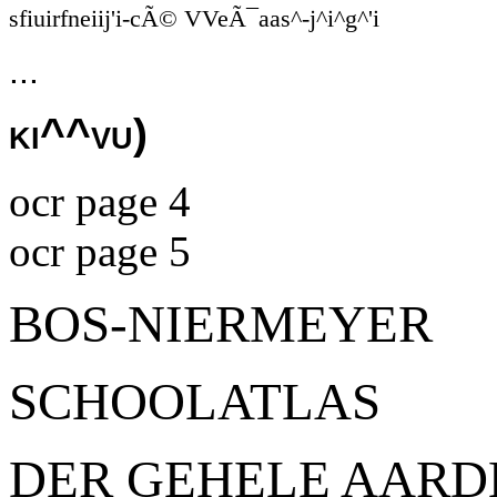
sfiuirfneiij'i-cÃ© VVeÃ¯aas^-j^i^g^'i
...
ki^^vu)
ocr page 4
ocr page 5
BOS-NIERMEYER
SCHOOLATLAS
DER GEHELE AARD