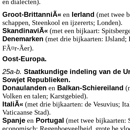
en dialecten).
Groot-BrittanniÃ«
en
Ierland
(met twee bi
schappen, Steenkool en ijzererts; Londen).
SkandinaviÃ«
(met een bijkaart: Spitsberg
Denemarken
(met drie bijkaarten: IJsland;
FÃ¤r-Ãer).
Oost-Europa.
25a-b.
Staatkundige indeling van de Un
Sowjet Republieken.
Donaulanden
en
Balkan-Schiereiland
(m
Volken en talen; Karstgebied).
ItaliÃ«
(met drie bijkaarten: de Vesuvius; I
Vaticaanse Stad).
Spanje
en
Portugal
(met twee bijkaarten: 
economisch; Regenhoeveelheid, grote be vlo