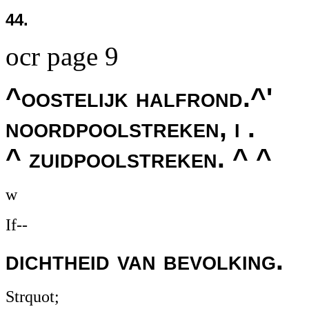
44.
ocr page 9
^oostelijk halfrond.^'
noordpoolstreken, i .
^ zuidpoolstreken. ^ ^
w
If--
dichtheid van bevolking.
Strquot;