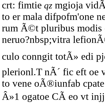
crt: fimtie
mgioja vidÃ
qz
to er mala difpofm'one n
rum Ã©t pluribus modis c
neruo?nbsp;vitra lefionÃ
culo conngit totÃ» edi p
plerionl.T nÃ´ fic eft oe 
to vene oÃ®iunfab cpate r
Â»1 ogatoe CÃ eo vt injj