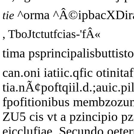
^orma ^Â©ipbacXDir
tie
, TboJtctutfcias-'fÂ«
tima psprincipalisbuttistot
can.oni iatiic.qfic otinita
tia.nÃ¢poftqiil.d.;auic.pi
fpofitionibus membzozu
ZU5 cis vt a pzincipio p
ejcclufiae .Secundo oeter