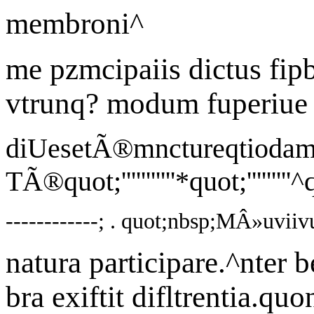
membroni^
me pzmcipaiis dictus fi
vtrunq? modum fuperiue
diUesetÃ®mnctureqtiodamo
TÃ®quot;'''''''''''*quot;''''''''
------------; . quot;nbsp;MÂ»uviiv
natura participare.^nte
bra exiftit difltrentia.q