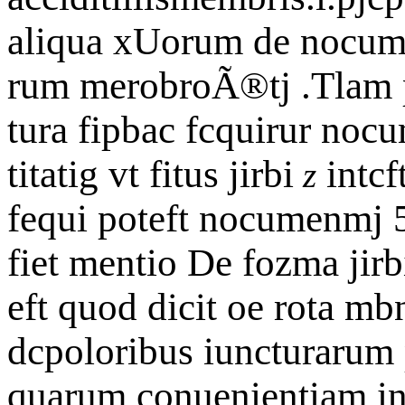
aliqua xUorum de nocum
rum merobroÃ®tj .Tlam 
tura fipbac fcquirur no
titatig vt fitus jirbi
intcf
z
fequi poteft nocumenmj 
fiet mentio De fozma ji
eft quod dicit oe rota mb
dcpoloribus iuncturarum p
quarum conuenientiam in