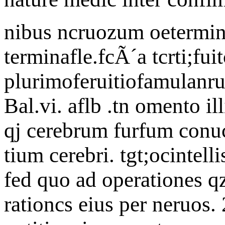
nibus ncruozum oetermina
terminafle.fcÃ´a tcrti;fui
plurimoferuitiofamulanrur
Bal.vi. aflb .tn omento il
qj cerebrum furfum conucr
tium cerebri. tgt;ocintell
fed quo ad operationes q
rationcs eius per neruos