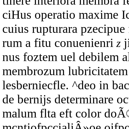
tinere interiora membra 
ciHus operatio maxime Ic
cuius rupturara pzecipue 
rum a fitu conuenienri
j
z
nus foztem uel debilem a
membrozum lubricitatem 
lesberniecfle. ^deo in bac
de bernijs determinare oc
malum flta eft color doÃ®
mcntiofpccialiÂ»oe oifp