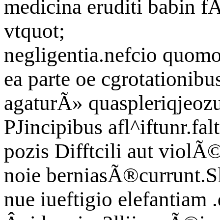
medicina eruditi babin fÃ
vtquot;
negligentia.nefcio quomo
ea parte oe cgrotationib
agaturÃ» quaspleriqjeozu
PJincipibus afl^iftunr.fa
pozis Difftcili aut violÃ
noie berniasÃ®currunt.Sli
nue iueftigio elefantiam