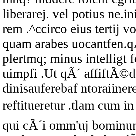
liberarej. vel potius ne.i
rem .^ccirco eius tertij v
quam arabes uocantfen.qÃ
plertmq; minus intelligt
uimpfi .Ut qÃ´ affiftÃ©di 
dinisauferebaf ntoraiine
reftitueretur .tlam cum in
qui cÃ´i omm'uj bominum i