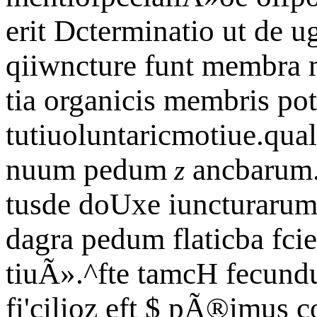
erit Dcterminatio ut de u
qiiwncture funt membra 
tia organicis membris po
tutiuoluntaricmotiue.qua
nuum pedum
ancbarum. ^
z
tusde doUxe iuncturarum 
dagra pedum flaticba fci
tiuÃ».^fte tamcH fecund
fi'cilioz eft $ pÃ®imus c