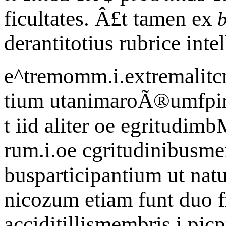
ficultates. Â£t tamen ex
b
derantitotius rubrice intel
e^tremomm.i.extremalitcr 
tium utanimaroÃ®umfpirit
t iid aliter oe egritud
rum.i.oe cgritudinibusm
busparticipantium ut nat
nicozum etiam funt duo ff
acciditillismembris.i.pjc