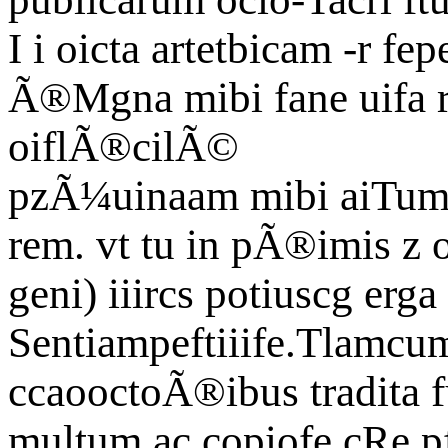
I i oicta artetbicam -r f
Ã®Mgna mibi fane uifa re
oiflÃ®cilÃ©
pzÃ¼uinaam mibi aiTumer
rem. vt tu in pÃ®imis z o
geni) iiircs potiuscg erga
Sentiampeftiiife.Tlamcu
ccaooctoÃ®ibus tradita 
multum ac copiofe cRe pf