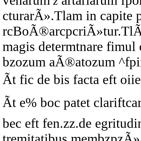
venarum
artariarum fpon
z
cturarÃ».Tlam in capite 
rcBoÃ®arcpcriÃ»tur.TlÃ´
magis determtnare fimul
bzozum aÃ®atozum ^fpiri
Ãt fic de bis facta eft oi
Ãt e% boc patet clariftcar
bec eft fen.zz.de egritud
tremitatibus membzpzÃ».