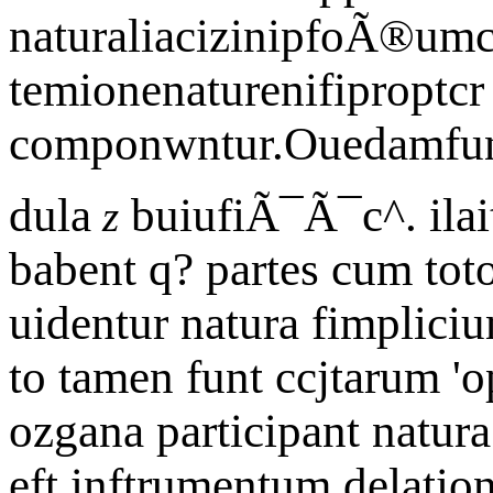
naturaliacizinipfoÃ®umc
temionenaturenifiproptcr 
componwntur.Ouedamfunt 
dula
buiufiÃ¯Ã¯c^. ilait
z
babent q? partes cum tot
uidentur natura fimplici
to tamen funt ccjtarum '
ozgana participant natura
eft inftrumentum delatio