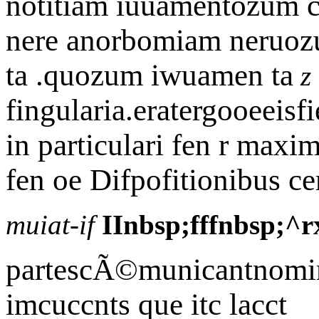
notitiam iuuamentozum ce
nere anorbomiam neruo
ta .quozum iwuamen ta
z
fingularia.eratergooeeisf
in particulari fen r maxi
fen oe Difpofitionibus cer
muiat-if
IInbsp;fffnbsp;^rx
partescÃ©municantnom
imcuccnts que itc lacct