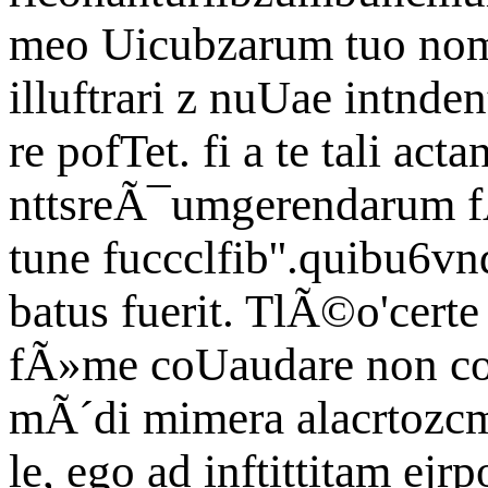
meo Uicubzarum tuo nomi
illuftrari z nuUae intnd
re pofTet. fi a te tali act
nttsreÃ¯umgerendarum f
tune fuccclfib''.quibu6vnd
batus fuerit. TlÃ©o'certe
fÃ»me coUaudare non com
mÃ´di mimera alacrtozcm
le, ego ad inftittitam ej