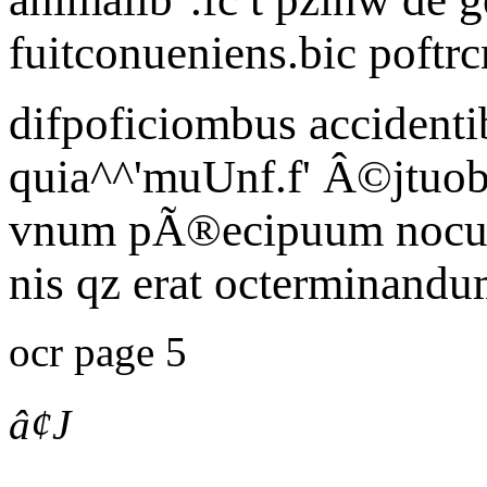
fuitconueniens.bic poftr
difpoficiombus accidentib
quia^^'muUnf.f' Â©jtuob
vnum pÃ®ecipuum nocum
nis qz erat octerminandu
ocr page 5
â¢J