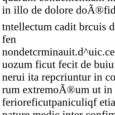
in illo de dolore doÃ®fid
tntellectum cadit brcuis
fen
nondetcrminauit.d^uic.ce
uozum ficut fecit de bu
nerui ita repcriuntur in 
rum extremoÃ®um ut in c
ferioreficutpaniculiqf e
nature medic inter confimi