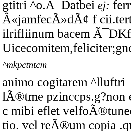
gtitri ^o.Ã¯Datbei
ferr
ej:
Â«jamfecÃ»dÃ¢ f cii.tert
ilrifliinum bacem Ã¯DK
Uicecomitem,feliciter;gnd
^mkpctntcm
animo cogitarem ^lluftri
lÃ®tme pzinccps.g?non 
c mibi eflet velfoÃ®tun
tio. vel reÃ®um copia .q