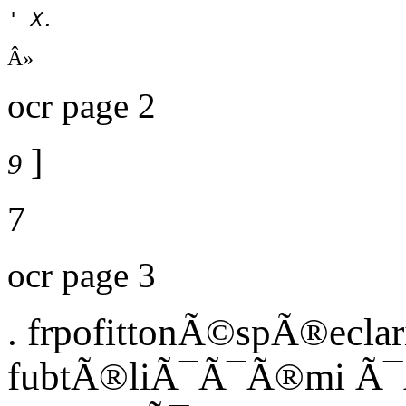
' X.
Â»
ocr page 2
]
9
7
ocr page 3
. frpofittonÃ©spÃ®ecla
fubtÃ®liÃ¯Ã¯Ã®mi Ã