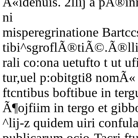
Â«idenuis. 2llij a pÃ®inr
ni
misperegrinatione Bartcc
tibi^sgroflÃ®tiÃ©.Ã®lli
rali co:ona uetufto t ut
tur,uel p:obitgti8 nomÃ« 
ftcntibus boftibue in tergu
Ã¶ojfiim in tergo et gib
^lij-z quidem uiri conful
publicarum ocio-Tacri ft