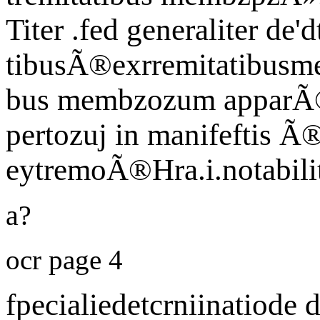
Titer .fed generaliter de'
tibusÃ®exrremitatibusme
bus membzozum apparÃ©
pertozuj in manifeftis
eytremoÃ®Hra.i.notabilite
a?
ocr page 4
fpecialiedetcrniinatiode