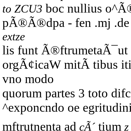
boc nullius o^Ã
to ZCU3
pÃ®Ã®dpa - fen .mj .de e
extze
lis funt Ã®ftrumetaÃ¯ut 
orgÃ¢icaW mitÃ tibus it
vno modo
quorum partes 3 toto dif
^exponcndo oe egritudi
mftrutnenta ad
tium
cÃ´
z