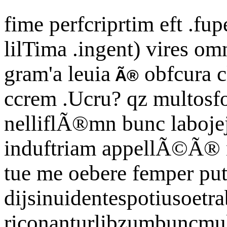
fime perfcriprtim eft .fupe
lilTima .ingent) vires omn
gram'a leuia
obfcura c
Ã®
ccrem .Ucru? qz multosf
nelliflÃ®mn bunc laboje
induftriam appellÃ©Ã® 
tue me oebere femper put
dijsinuidentespotiusoetr
riconanturlibzumbuncmult