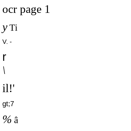
ocr page 1
y
Ti
V. -
r
\
il!'
gt;7
%
â