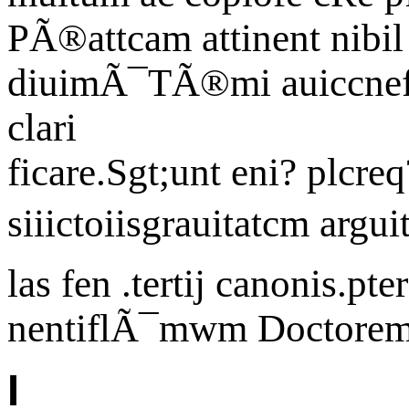
PÃ®attcam attinent nibil v
diuimÃ¯TÃ®mi auiccnefc
clari
ficare.Sgt;unt eni? plcre
siiictoiisgrauitatcm argu
las fen .tertij canonis.pt
nentiflÃ¯mwm Doctorem^
I