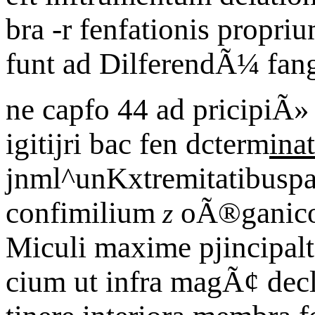
bra -r fenfationis propr
funt ad DilferendÃ¼ fa
ne capfo 44 ad pricipiÃ» 
igitijri bac fen dcterm
ina
jnml^unKxtremitatibuspar
confimilium
oÃ®ganicoz
z
Miculi maxime pjincipal
cium ut infra magÃ¢ decl