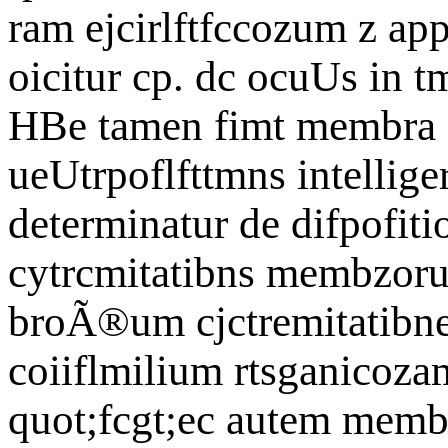
ram ejcirlftfccozum z a
oicitur cp. dc ocuUs in t
HBe tamen fimt membra e
ueUtrpoflfttmns intellige
determinatur de difpofit
cytrcmitatibns membzoru
broÃ®um cjctremitatibne 
coiiflmilium rtsganicozam
quot;fcgt;ec autem memb