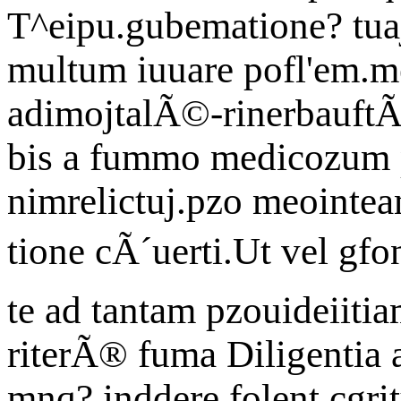
T^eipu.gubematione? tua
multum iuuare pofl'em.m
adimojtalÃ©-rinerbauft
bis a fummo medicozum pr
nimrelictuj.pzo meoin
tione cÃ´uerti.Ut vel gf
te ad tantam pzouideiitia
riterÃ® fuma Diligentia af
mnq? inddere folent cgrit