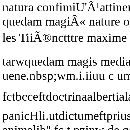
natura confimiU'Ã¹attine
quedam magiÂ« nature or
les TiiÃ®nctttre maxime 
tarwquedam magis media 
uene.nbsp;wm.i.iiuu c um
fctbcceftdoctrinaalbertia
panicHli.utdictumeftprius
animalib''.fc t pzinw de 