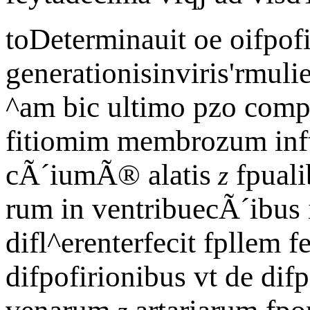
toDeterminauit oe oifpo
generationisinviris'rmulie
^am bic ultimo pzo comp
fitiomim membrozum in
cÃ´iumÃ® alatis
fpualib
z
rum in ventribuecÃ´ibu
difl^erenterfecit fpllem
difpofirionibus vt de dif