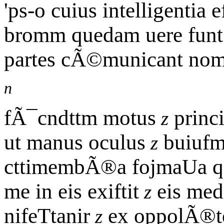
'ps-o cuius intelligentia 
bromm quedam uere funt 
partes cÃ©municant nomi
n
fÃ¯cndttm motus
princi
z
ut manus oculus
buiufm
z
cttimembÃ®a fojmaUa qz
me in eis exiftit
eis medi
z
nifeTtanir
ex oppolÃ®to.
z