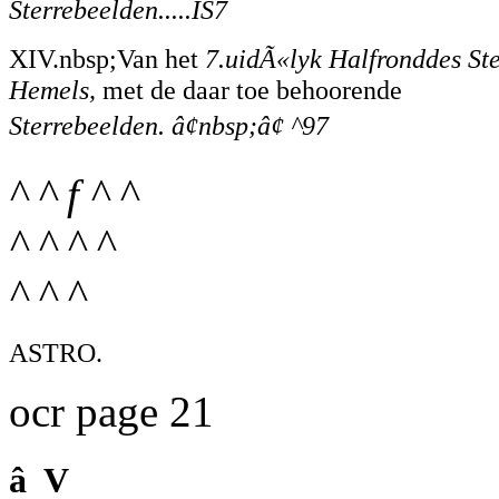
Sterrebeelden.....IS7
XIV.nbsp;Van het
7.uidÃ«lyk Halfronddes Ste
Hemels,
met de daar toe behoorende
Sterrebeelden. â¢nbsp;â¢ ^97
^ ^ f ^ ^
^ ^ ^ ^
^ ^ ^
ASTRO.
ocr page 21
â V