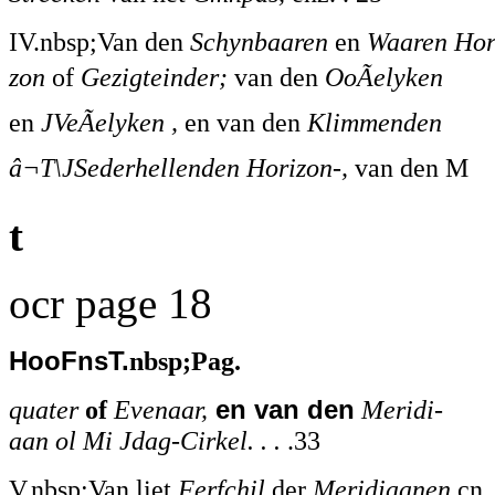
IV.nbsp;Van den
Schynbaaren
en
Waaren Hor
zon
of
Gezigteinder;
van den
OoÃelyken
en
JVeÃelyken ,
en van den
Klimmenden
â¬T\JSederhellenden Horizon-,
van den M
t
ocr page 18
HooFnsT.
nbsp;Pag.
quater
of
Evenaar,
en van den
Meridi-
aan ol Mi Jdag-Cirkel. . .
.33
V.nbsp;Van liet
Ferfchil
der
Meridiaanen
cn