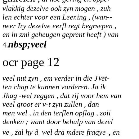
vlakkig dezelve ook zyn mogen , zuh
len echter voor een Leer.ing , (wan--
neer Iry dezelve eerfl regt begrsepen ,
en in zmi geheugen geprent heeft ) van
nbsp;veel
4.
ocr page 12
veel nut zyn , em verder in die JVet-
ten chap te kunnen vorderen. Ja ik
Jhag -wel zeggen , dat zij voor hem van
veel groot er v-t zyn zullen , dan
men wel , in den terflen opflag , zoii
denken ; want door behulp van dezel
,
ve , zal hy â wel dra mdere fraaye
en