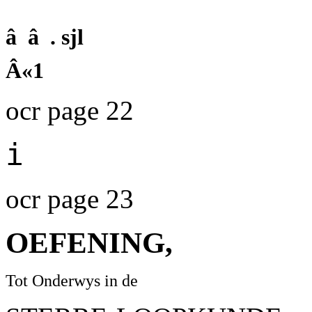
â â . sjl
Â«1
ocr page 22
i
ocr page 23
OEFENING,
Tot Onderwys in de