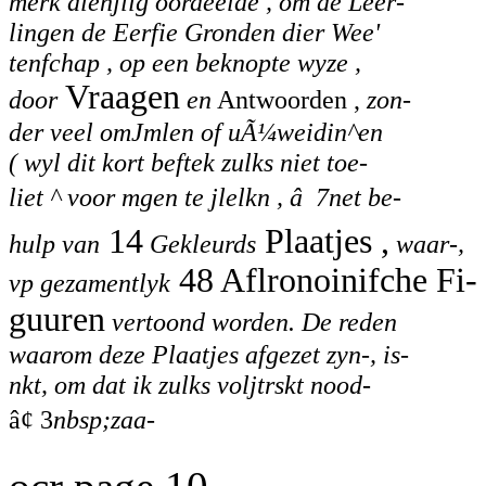
merk dienjiig oordeelde , om de Leer-
lingen de Eerfie Gronden dier Wee'
tenfchap , op een beknopte wyze ,
Vraagen
door
en
Antwoorden ,
zon-
der veel omJmlen of uÃ¼weidin^en
( wyl dit kort beftek zulks niet toe-
liet ^ voor mgen te jlelkn , â 7net be-
14
Plaatjes ,
hulp van
Gekleurds
waar-,
48 Aflronoinifche Fi-
vp gezamentlyk
guuren
vertoond worden. De reden
waarom deze Plaatjes afgezet zyn-, is-
nkt, om dat ik zulks voljtrskt nood-
â¢ 3
nbsp;zaa-