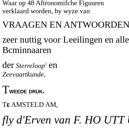
Waar op 48 Aftronomifche Figuuren
verklaard worden, by wyze van
VRAAGEN EN ANTWOORDEN
zeer nuttig voor Leeilingen en alle
Bcminnaaren
der
en
Sterreloop'
Zeevaartkunde,
T
weede druk.
T
e
AMSTELD AM,
fly d'Erven van F. HO UTT 