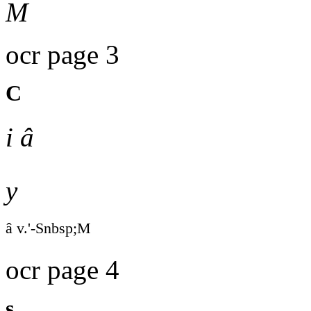
M
ocr page 3
C
i â
y
â v.'-Snbsp;M
ocr page 4
s