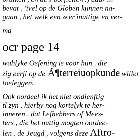
bevat , 'ivel op de Globen kunnen na-
gaan , het welk een zeer'inuttige en ver-
ma-
ocr page 14
wahlyke Oefening is voor hun , die
Ã¶terreiuopkunde
zig eerji op de
wille
toeleggen.
Ook oordeel ik het niet ondienftig
tl zyn , hierby nog kortelyk te her-
inneren , dat Lefhebbers of Mees-
ters , die het nuttig mogten oordee-
Aftro-
len , de Jeugd , volgens deze