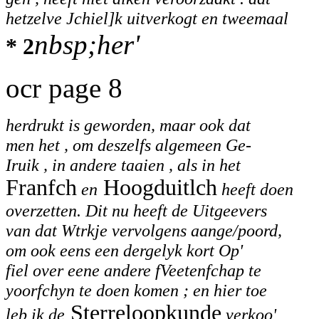
hetzelve Jchiel]k uitverkogt en tweemaal
nbsp;her'
* 2
ocr page 8
herdrukt is geworden, maar ook dat
men het , om deszelfs algemeen Ge-
Iruik , in andere taaien , als in het
Franfch
Hoogduitlch
en
heeft doen
overzetten. Dit nu heeft de Uitgeevers
van dat Wtrkje vervolgens aange/poord,
om ook eens een dergelyk kort Op'
fiel over eene andere fVeetenfchap te
yoorfchyn te doen komen ; en hier toe
Sterreloopkunde
leb ik de
verkoo'