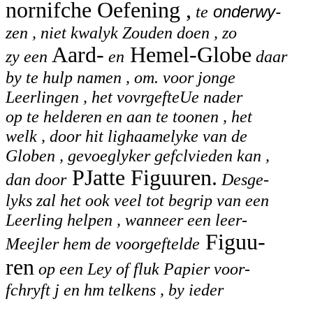
nornifche Oefening ,
te
onderwy-
zen , niet kwalyk Zouden doen , zo
Aard-
Hemel-Globe
zy een
en
daar
by te hulp namen , om. voor jonge
Leerlingen , het vovrgefteUe nader
op te helderen en aan te toonen , het
welk , door hit lighaamelyke van de
Globen , gevoeglyker gefclvieden kan ,
PJatte Figuuren.
dan door
Desge-
lyks zal het ook veel tot begrip van een
Leerling helpen , wanneer een leer-
Figuu-
Meejler hem de voorgeftelde
ren
op een Ley of fluk Papier voor-
fchryft j en hm telkens , by ieder