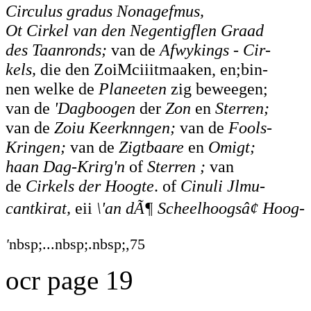
Circulus gradus Nonagefmus,
Ot Cirkel van den Negentigflen Graad
des Taanronds;
van de
Afwykings - Cir-
kels,
die den ZoiMciiitmaaken, en;bin-
nen welke de
Planeeten
zig beweegen;
van de
'Dagboogen
der
Zon
en
Sterren;
van de
Zoiu Keerknngen;
van de
Fools-
Kringen;
van de
Zigtbaare
en
Omigt;
haan Dag-Krirg'n
of
Sterren ;
van
de
Cirkels der Hoogte
. of
Cinuli Jlmu-
cantkirat,
eii
\'an dÃ¶ Scheelhoogsâ¢ Hoog-
'
nbsp;...nbsp;.nbsp;,75
ocr page 19