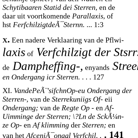
Schytibaaren Statid dei Sterren,
en de
daar uit voortkomende
Parallaxis,
of
hst
FerfchilzigtdeÃ¯Sternn.
... 1:3
x.
Een nadere Verklaaring van de Pflwi-
laxis
Verfchilzigt der Stsrr
of
Dampheffing-,
Stree
de
enyands
en
Ondergang icr Sterren.
. . . 127
XI.
VandePeÃ¨'sifchnOp-eu Ondergang der
Sterren-,
van de
Sterrekuniigs Of-
eii
Ondergang;
van de
Regte Op -
en
Af-
Uimminge der Sterren; \?Ln de SckÃ¼n-
ze Op-
en
Af klimming
der
Sterren;
en
. 141
van het
AfcenjÃ¯onaal Verfchil. .