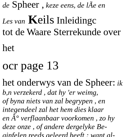
Spheer ,
de
keze eens, de lÃe en
K
eils
Inleidingc
Les van
tot de Waare Sterrekunde over
het
ocr page 13
het onderwys van de Spheer:
ik
b,n verzekerd , dat hy 'er weimg,
of byna niets van zal begrypen , en
integendeel zal het hem dies klaar
en Â° verflaanbaar voorkomen , zo hy
deze onze , of andere dergelyke Be-
ginfelen reeds geleerd heeft ; want al-