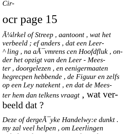
Cir-
ocr page 15
Ã¼lrkel of Streep , aantoont , wat het
verbeeld ; ef anders , dat een Leer-
^ ling , na aÃ¯vmrens cen Hoofdfluk , on-
der het opzigt van den Leer - Mees-
ter , doorgelezen , en eenigermaaten
hegrecpen hebbende , de Figuur en zelfs
op een Ley natekent , en dat de Mees-
, wat ver-
ter hem dan telkens vraagt
beeld dat ?
Deze of dergeÃ¯yke Handelwy:e dunkt .
my zal veel helpen , om Leerlingen