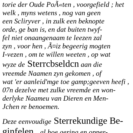
torie der Oude PoÃ«ten , voorgefield ; het
welk , myns wetens , nog van geen
een Scliryver , in zulk een beknopte
orde,
ge
ban is, en dat buiten twyf-
fel niet
onaangenaam
te leezen zal
zyn , voor hen , Ã¤iz begeerig mogten
I
-vezen , om te willen weeten , op wat
Sterrcbseldcn
wyze de
aan die
vreemde Naamen zyn gekomen , of
wat 'er aanleid'mge toe gamp;geeven
heefi ,
07n dezelve
met zulke vreemde en won-
derlyke Naameu
van Dieren en Men-
Jchen re benoemen.
Sterrekundige Be-
Deze eenvoudige
ginfelen ,
al hoe gering en opper-