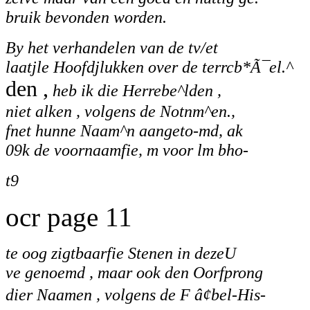
bruik bevonden
worden.
By het verhandelen van de tv/et
laatjle Hoofdjlukken over de terrcb*Ã¯el.^
den ,
heb ik die Herrebe^lden ,
niet alken , volgens de Notnm^en.,
fnet hunne Naam^n aangeto-md, ak
09k de voornaamfie, m voor lm bho-
t9
ocr page 11
te oog zigtbaarfie Stenen in dezeU
ve genoemd , maar ook den Oorfprong
dier Naamen , volgens de F â¢bel-His-