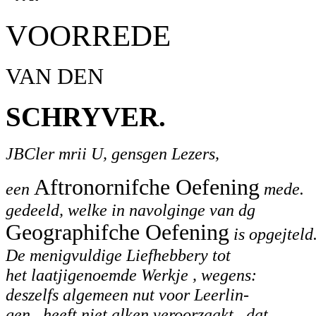
VOORREDE
VAN DEN
SCHRYVER.
JBCler mrii U, gensgen Lezers,
Aftronornifche Oefening
een
mede.
gedeeld, welke in navolginge van dg
Geographifche Oefening
is opgejteld
De menigvuldige Liefhebbery tot
het laatjigenoemde Werkje , wegens:
deszelfs algemeen nut voor Leerlin-
gen , heeft niet alken veroorzaakt . dat