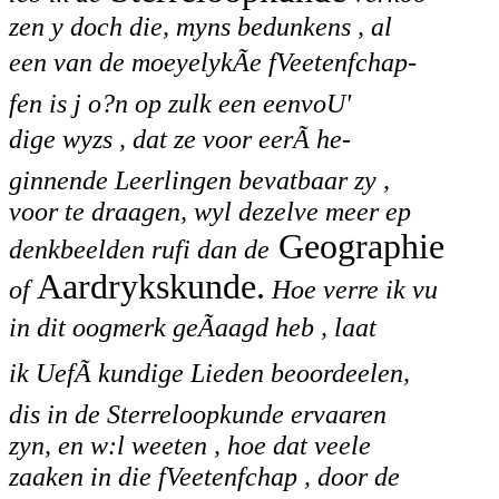
zen y doch die, myns bedunkens , al
een van de moeyelykÃe fVeetenfchap-
fen is j o?n op zulk een eenvoU'
dige wyzs , dat ze voor eerÃ he-
ginnende Leerlingen bevatbaar zy ,
voor
te
draagen,
wyl dezelve meer ep
Geographie
denkbeelden rufi dan de
Aardrykskunde.
of
Hoe verre ik vu
in dit oogmerk geÃaagd heb , laat
ik UefÃ kundige Lieden beoordeelen,
dis in de Sterreloopkunde ervaaren
zyn, en w:l weeten , hoe dat veele
zaaken in die fVeetenfchap , door de