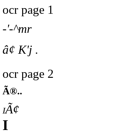
ocr page 1
-'-^mr
â¢ K'j .
ocr page 2
Ã®..
iÃ¢
I