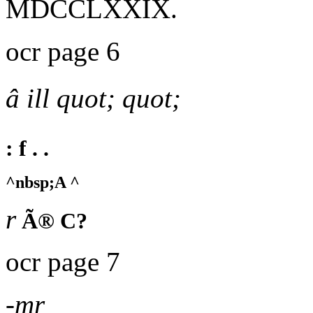
MDCCLXXIX.
ocr page 6
â ill quot; quot;
: f . .
^nbsp;A ^
r
Ã® C?
ocr page 7
-mr