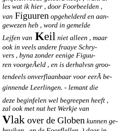
les wat ik hier , door Foorbeelden ,
Figuuren
van
opgehelderd en aan-
gewezen heb , word in gemelde
K
eil
Lejfen van
niet alleen , maar
ook in veels andere fraaye Schry-
vers , byna zonder eenige Figuu-
ren voorgeÃeld , en is derhalvsn groo-
tendeels onverflaanbaar voor eerÃ be-
ginnende Leerlingen. - lemant die
deze beginfelen wel begreepen heeft ,
zal ook met nut het Werkje van
V
lak
over de Globen
kunnen ge-
bruiken , en de Foorflellen .) daar in