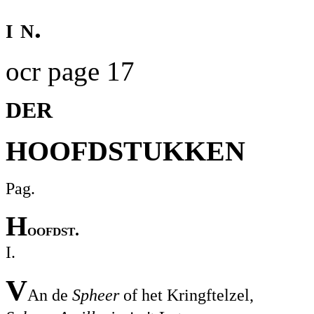
i n.
ocr page 17
DER
HOOFDSTUKKEN
Pag.
H
oofdst.
I.
V
An de
Spheer
of het Kringftelzel,