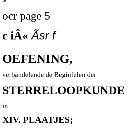
ocr page 5
c iÂ«
Ãsr f
OEFENING,
verbandelende de Beginfelen der
STERRELOOPKUNDE
in
XIV. PLAATJES;