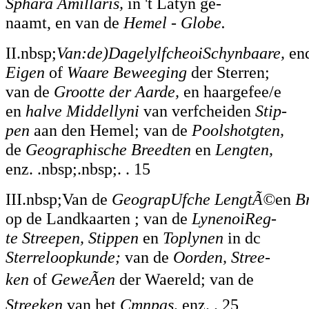
Sphara Amillaris,
in 't Latyn ge-
naamt, en van de
Hemel - Globe.
II.nbsp;
Van:de)DagelylfcheoiSchynbaare,
en
Eigen
of
Waare Beweeging
der Sterren;
van de
Grootte der Aarde,
en haargefee/e
en
halve Middellyni
van verfcheiden
Stip-
pen
aan den Hemel; van de
Poolshotgten,
de
Geographische Breedten
en
Lengten,
enz. .nbsp;.nbsp;. . 15
III.nbsp;Van de
GeograpUfche LengtÃ©
en
Br
op de Landkaarten ; van de
LynenoiReg-
te Streepen, Stippen
en
Toplynen
in dc
Sterreloopkunde;
van de
Oorden, Stree-
ken
of
GeweÃen
der Waereld; van de
Streeken
van het
Cmnpas,
enz. . 25