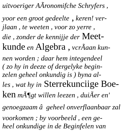
uitvoeriger AÃronomifche Schryfers ,
,
yoor een groot gedeelte
keren! ver-
jlaan , te weeten , voor zo yerre ,
Meet-
die , zonder de kennijje der
kunde
Algebra ,
en
vcrÃaan kun-
nen worden ; daar hem integendeel
( zo hy in deeze of dergelyke begin-
zelen geheel onkundig is ) byna al-
Sterrekunciige Boe-
les , wat hy in
ken
mÃ¶gt willen leezen , duiÃer en'
genoegzaam â geheel onverflaanbaar zal
voorkomen ; by voorbeeld , een ge-
heel onkundige in de Beginfelen van