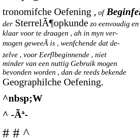
tronomifche Oefening ,
Beginfe
of
SterrelÃ¶opkunde
der
zo eenvoudig en
klaar voor te draagen , ah in myn ver-
mogen geweeÃ is , wenfchende dat de-
zelve , voor Eerflbeginnende , niet
minder van een nuttig Gebruik mogen
bevonden worden , dan de reeds bekende
Geographilche Oefening.
^nbsp;W
^ -Ãª-
# # ^