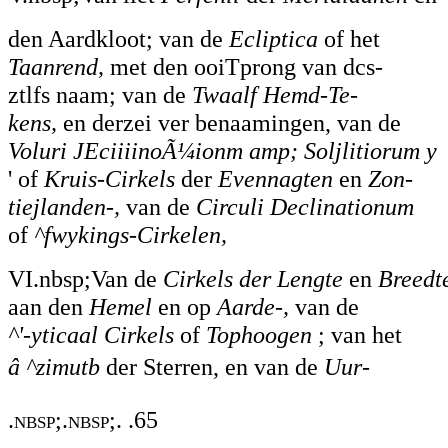
den Aardkloot; van de
Ecliptica
of het
Taanrend,
met den ooiTprong van dcs-
ztlfs naam; van de
Twaalf Hemd-Te-
kens,
en derzei ver benaamingen, van de
Voluri JEciiiinoÃ¼ionm amp; Soljlitiorum y
' of
Kruis-Cirkels
der
Evennagten
en
Zon-
tiejlanden-,
van de
Circuli Declinationum
of
^fwykings-Cirkelen,
VI.nbsp;Van de
Cirkels der Lengte
en
Breedt
aan den
Hemel
en op
Aarde-,
van de
^'-yticaal Cirkels
of
Tophoogen
; van het
â ^zimutb
der Sterren, en van de
Uur-
.nbsp;.nbsp;. .65