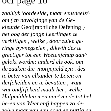
ocr page 10
zaahlyk 'oordeelde, maar eensdeels^
om ( tn navolginge yan de Ge-
kleurde
Geojjraphilche Oefening }
het oog der jonge Leerlingen te
verhfiigen , welke , door zulke ge-
ringe byvnegzelen , dikwih des te
greetiger tot een Weetenjchup aan^
gelokt wordm; anderd els ook, om
de zaaken die vnorgejield zyn , des
te beter van elkander te Leien on-
derfcheiden en te bevatten
,
want
wat ondjrfckeid maalt het
,
welke
Hulpmiddelen men aan^vende tot hel
he-en van Weet enfj happen zo de-
zelve maar van een goed en nuttig ge.