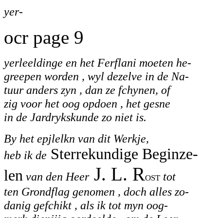
yer-
ocr page 9
yerleeldinge en het Ferflani moeten he-
greepen worden , wyl dezelve in de Na-
tuur anders zyn , dan ze fchynen, of
zig voor het oog opdoen , het gesne
in de Jardrykskunde zo niet is.
By het epjlelkn van dit Werkje,
Sterrekundige Beginze-
heb ik de
J. L. R
len
van den Heer
ost
tot
ten Grondflag genomen , doch alles zo-
danig gefchikt , als ik tot myn oog-