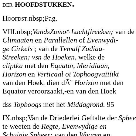
hoofdstukken.
der
H
oofdst
.nbsp;Pag.
VIII.nbsp;
VandsZomo^ Luchtjlreeksn;
van de
Climaaten
en
Parallellen
of
Evenwydi-
ge Cirkels
; van de
Tvmalf Zodiaa-
Streeken; vsn de Hoeken,
welke de
cliptka
met den
Equator, Meridiaan,
Horizon
en
Verticaal oi Tophoogvaiiiikt
van den Hoek, dien dÃ¨
Horizon
met den
Equator veroorzaakt,-en van den Hoek
dss
Topboogs
met het
Middagrond.
95
IX.nbsp;Van de Driederlei Geftalte der
Sphee
te weeten de
Regte, Evenwydige en
Schuinje Spheer;
van den
Waaren
en