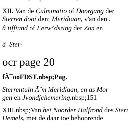
XII. Van de
Culminatio
of
Doorgang
der
Sterren dooi
den;
Meridiaan,
v'an den .
â iifftand
of
Ferw^dsring
der
Zon
en
â Ster-
ocr page 20
fÃ¯ooFDST.nbsp;Pag.
Sterrentuin Ã¨m Meridiaan, en as Mor-
gen
en
Jvondjchemering.
nbsp;151
XIII.nbsp;Van
het Noorder Halfrond
des
Ster
Hemels,
met de daar toe behoorende