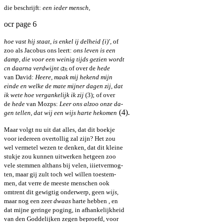
die beschrijft:
een ieder mensch,
ocr page 6
hoe vast hij staat, is enkel ij delheid {i)',
of
zoo als Jacobus ons leert:
ons leven is een
damp, die voor een weinig tijds gezien wordt
cn daarna verdwijnt
of over de
hede
(2);
van David:
Heere, maak mij hekend mijn
einde en welke de mate mijner dagen zij, dat
ik wete hoe vergankelijk ik zij
(3); of over
de
hede
van Mozps:
Leer ons alzoo onze da-
(4).
gen tellen, dat wij een wijs harte hekomen
Maar volgt nu uit dat alles, dat dit boekje
voor iedereen overtollig zal zijn? Het zou
wel vermetel wezen te denken, dat dit kleine
stukje zou kunnen uitwerken hetgeen zoo
vele stemmen althans bij velen, iiietvermog-
ten, maar gij zult toch wel willen toestem-
men, dat verre de meeste menschen ook
omtrent dit gewigtig onderwerp, geen
wijs,
maar nog een zeer
dwaas
harte hebben , en
dat mijne geringe poging, in afhankelijkheid
van den Goddelijken zegen beproefd, voor