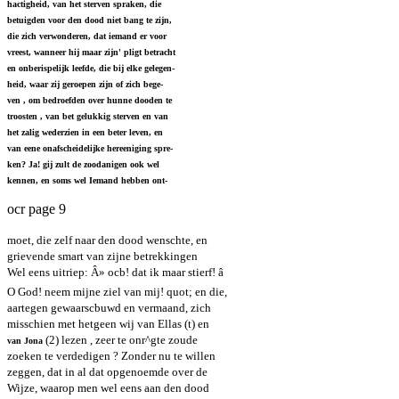
hactigheid, van het sterven spraken, die
betuigden voor den dood niet bang te zijn,
die zich verwonderen, dat iemand er voor
vreest, wanneer hij maar zijn' pligt betracht
en onberispelijk leefde, die bij elke gelegen-
heid, waar zij geroepen zijn of zich bege-
ven , om bedroefden over hunne dooden te
troosten , van bet gelukkig sterven en van
het zalig wederzien in een beter leven, en
van eene onafscheidelijke hereeniging spre-
ken? Ja! gij zult de zoodanigen ook wel
kennen, en soms wel Iemand hebben ont-
ocr page 9
moet, die zelf naar den dood wenschte, en
grievende smart van zijne betrekkingen
Wel eens uitriep: Â» ocb! dat ik maar stierf! â
O God! neem mijne ziel van mij! quot; en die,
aartegen gewaarscbuwd en vermaand, zich
misschien met hetgeen wij van Ellas (t) en
(2) lezen , zeer te onr^gte zoude
van Jona
zoeken te verdedigen ? Zonder nu te willen
zeggen, dat in al dat opgenoemde over de
Wijze, waarop men wel eens aan den dood