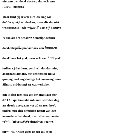
niet aan den dood denken, dat toch eens
leeren
mogten?
Maar kent gij er ook niet, die nog wel
do^^n quot;lood denken, maar die dat niet
wijze P
sij
welnbsp;Â«e '-egie
doet
hetzelve
^e zoo als het behoort? Sommige denken
hunnen
dood?nbsp;Â»quot;aar ook aan
hun
dood? aan het graf, maar ook aan
graf?
indien z,j dat doen, geschiedt dat dan niet,
aoorgaans althans, met eene zekere huive-
quot;ng, met angstvallige bekommering, som-
Si!nbsp;siddering? en wat werkt het
och indien men ook zonder angst aan ster-
d? J 1 ' quot;meestal uit? men stelt den dag
aes doods doorgaans ver af, en men heeft,
indien men zich verzekerd houdt van den
aannaderenden dood, niet zelden een aantal
vr'^^ij 'nbsp;vÃ³Ã³r denzelven nog wel
inr*^ ^ou willen zien: de een zou zijne