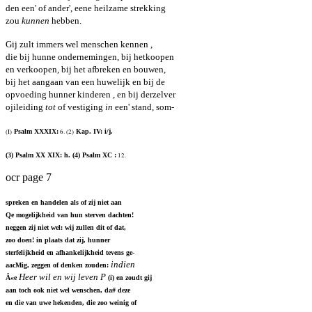
den een' of ander', eene heilzame strekking
zou
kunnen
hebben.
Gij zult immers wel menschen kennen ,
die bij hunne ondernemingen, bij hetkoopen
en verkoopen, bij het afbreken en bouwen,
bij het aangaan van een huwelijk en bij de
opvoeding hunner kinderen , en bij derzelver
ojileiding
tot
of vestiging
in
een' stand, som-
(I)
Psalm XXXIX:
6. (2)
Kap. IV: i/j.
(3) Psalm XX XIX: h. (4) Psalm XC :
12.
ocr page 7
spreken en handelen als of zij niet aan
Qe mogelijkheid van hun sterven dachten!
neggen zij niet wel: wij zullen dit of dat,
zoo doen! in plaats dat zij, hunner
sterfelijkheid en afhankelijkheid tevens ge-
indien
aacMig, zeggen of denken zouden:
Heer wil en wij leven P
Â«e
(i) en zoudt gij
aan toch ook niet wel wenschen, da# deze
en die van uwe hekenden, die zoo weinig of