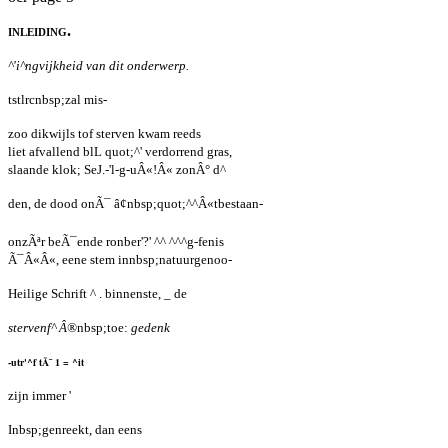
inleiding.
^'i^ngvijkheid van dit onderwerp.
tstlrcnbsp;zal mis-
zoo dikwijls tof sterven kwam reeds
liet afvallend blL quot;^' verdorrend gras,
slaande klok; SeJ.-'l-g-uÂ«!Â« zonÂ° d^
den, de dood onÃ¯ â¢nbsp;quot;^^Â«tbestaan-
onzÃªr beÃ¯ende ronber'?' ^^ ^^^g-fenis
Ã¯Â«Â«, eene stem innbsp;natuurgenoo-
Heilige Schrift ^ . binnenste, _ de
stervenf^ Â®
nbsp;toe:
gedenk
-utr'^f tÃ¯ 1 = ^it
zijn immer '
Inbsp;genreekt, dan eens