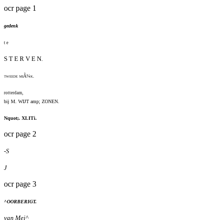
ocr page 1
gedenk
t e
S T E R V E N.
tweede miÃ¼k.
rotterdam,
bij M. WIJT amp; ZONEN.
Nquot;. XLITi.
ocr page 2
-S
J
ocr page 3
^OORBERIGT.
van Mei^