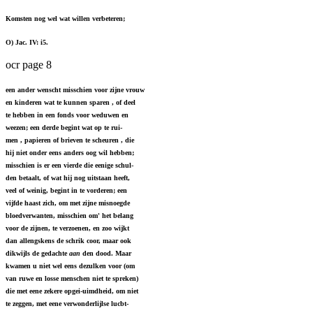
Komsten nog wel wat willen verbeteren;
O) Jac. IV: i5.
ocr page 8
een ander wenscht misschien voor zijne vrouw
en kinderen wat te kunnen sparen , of deel
te hebben in een fonds voor weduwen en
weezen; een derde begint wat op te rui-
men , papieren of brieven te scheuren , die
hij niet onder eens anders oog wil hebben;
misschien is er een vierde die eenige schul-
den betaalt, of wat hij nog uitstaan heeft,
veel of weinig, begint in te vorderen; een
vijfde haast zich, om met zijne misnoegde
bloedverwanten, misschien om' het belang
voor de zijnen, te verzoenen, en zoo wijkt
dan allengskens de schrik coor, maar ook
dikwijls de gedachte
aan
den dood. Maar
kwamen u niet wel eens dezulken voor (om
van ruwe en losse menschen niet te spreken)
die met eene zekere opgei-uimdheid, om niet
te zeggen, met eene verwonderlijlse lucbt-