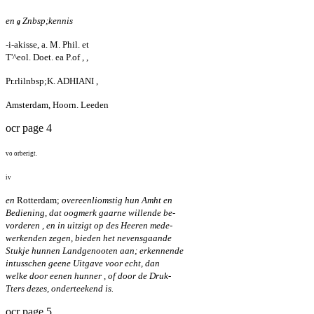
en
Znbsp;kennis
g
-i-akisse, a. M. Phil. et
T'^eol. Doet. ea P.of , ,
Pr.rlilnbsp;K. ADHIANI ,
Amsterdam, Hoorn. Leeden
ocr page 4
vo orberigt.
iv
en
Rotterdam;
overeenliomstig hun Amht en
Bediening, dat oogmerk gaarne willende be-
vorderen , en in uitzigt op des Heeren mede-
werkenden zegen, bieden het nevensgaande
Stukje hunnen Landgenooten aan; erkennende
intusschen geene Uitgave voor echt, dan
welke door eenen hunner , of door de Druk-
Tters dezes, onderteekend is.
ocr page 5