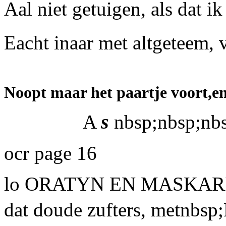
Aal niet getuigen, als dat i
Eacht inaar met altgeteem, 
Noopt maar het paartje voort,en
s
A
nbsp;nbsp;nb
ocr page 16
lo ORATYN EN MASKARILJA
dat doude zufters, metnbsp