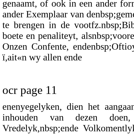
genaamt, of ook in een ander fo
ander Exemplaar van denbsp;geme
te brengen in de vootfz.nbsp;Bi
boete en penaliteyt, alsnbsp;voo
Onzen Confente, endenbsp;Oftioy
ï,ait«n wy allen ende
ocr page 11
enenyegelyken, dien het aangaa
inhouden van dezen doen, 
Vredelyk,nbsp;ende Volkomently