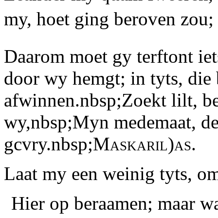
my, hoet ging beroven zou;
Daarom moet gy terftont iet
door wy hemgt; in tyts, die
afwinnen.nbsp;Zoekt lilt, b
wy,nbsp;Myn medemaat, de l
gcvry.nbsp;
Maskaril)as.
Laat my een weinig tyts, om
Hier op beraamen; maar wa