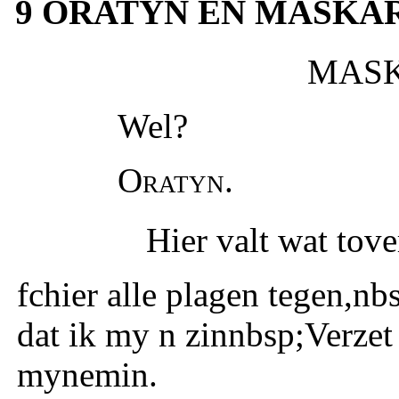
9 ORATYN EN MASKAR
MASK
Wel?
Oratyn.
Hier valt wat to
fchier alle plagen tegen,n
dat ik my n zinnbsp;Verzet 
mynemin.