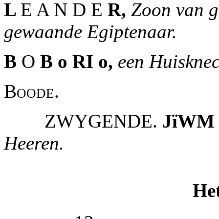
L
E A N D E
R,
Zoon van g
gewaande Egiptenaar.
B
O
B o RI o,
een Huisknec
Boode.
ZWYGENDE.
JïW
Heeren.
Het