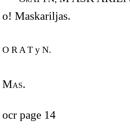
o! Maskariljas.
O R A T y N.
Mas.
ocr page 14