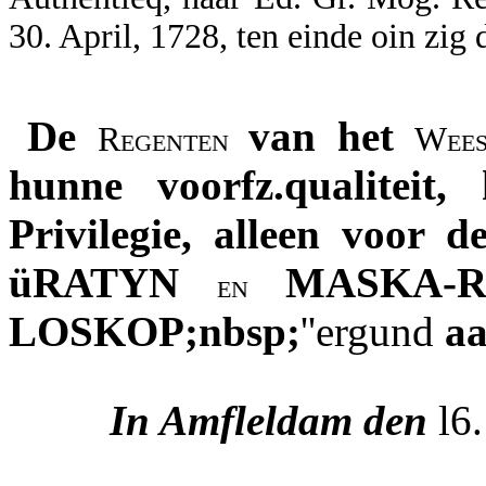
30. April, 1728, ten einde oin zig 
De
van het
Regenten
Wee
hunne voorfz.qualiteit
Privilegie, alleen voor 
üRATYN
MASKA-R
en
LOSKOP;nbsp;
''ergund
a
In Amfleldam den
l6.