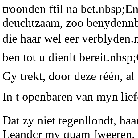
troonden ftil na bet.nbsp;E
deuchtzaam, zoo benydennbs
die haar wel eer verblyden.
ben tot u dienlt bereit.nbsp;
Gy trekt, door deze réén, a
In t openbaren van myn lie
Dat zy niet tegenllondt, haa
Leandcr my quam fweeren, 