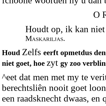
fchoone woorden hy u dan b
O 
Houdt op, ik kan niet
Maskariljas.
Zelfs
Houd
eerft opmetdus den
zyt
niet goet, hoe
gy zoo verbli
^eet dat men met my te verit
berechtsliên nooit goet loo
een raadsknecht dwaas, en q