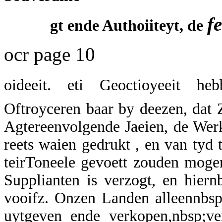
fe
gt ende Authoiiteyt, de
ocr page 10
oideeit. eti Geoctioyeeit he
Oftroyceren baar by deezen, dat Z
Agtereenvolgende Jaeien, de Werk
reets waien gedrukt , en van tyd t
teirToneele gevoett zouden moge
Supplianten is verzogt, en hiern
vooifz. Onzen Landen alleennbs
uytgeven ende verkopen,nbsp;v