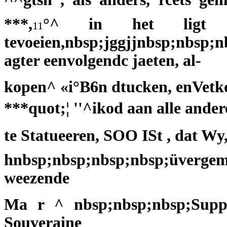
***,
°^ in het ligt t
11
tevoeien,nbsp;jggjjnbsp;nbsp;
agter eenvolgendc jaeten, al-
kopen^ «i°B6n dtucken, enVetkop
***quot;¦ ''^ikod aan alle ander
te Statueeren, SOO ISt , dat Wy
hnbsp;nbsp;nbsp;nbsp;üvergem
weezende
Ma r ^ nbsp;nbsp;nbsp;Suppl
Souveraine