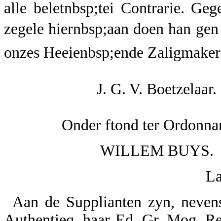
alle beletnbsp;tei Contrarie. G
zegele hiernbsp;aan doen han gen 
onzes Heeienbsp;ende Zaligmakers
J. G. V. Boetzelaar.
Onder ftond ter Ordonnan
WILLEM BUYS.
La
Aan de Supplianten zyn, nevens 
Authentieq, haar Ed. Gr. Mog. Re