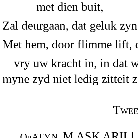
__
___ met dien buit,
Zal deurgaan, dat geluk zy
Met hem, door flimme lift, 
vry uw kracht in, in dat 
myne zyd niet ledig zitteit z
Twee
M ASK ARILl 
OrATYN,