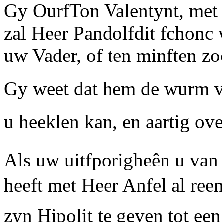
Gy OurfTon Valentynt, met 
zal Heer Pandolfdit fchonc
uw Vader, of ten minften zo
Gy weet dat hem de wurm vry
u heeklen kan, en aartig ov
Als uw uitfporigheên u van
heeft met Heer Anfel al re
zyn Hipolit te geven tot ee