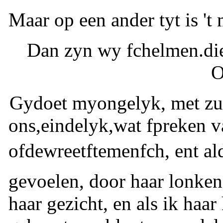
Maar op een ander tyt is 't
Dan zyn wy fchelmen.di
O
Gydoet myongelyk, met zul
ons,eindelyk,wat fpreken 
ofdewreetftemenfch, ent al
gevoelen, door haar lonken
haar gezicht, en als ik haa