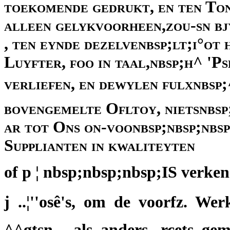
toekomende gedrukt, en ten To
alleen gelykvoorheen,zou-sn bj
, ten eynde dezelvenbsp;lt;i°ot
Luyfter, foo in taal,nbsp;h^ 'P
verliefen, en dewylen fulxnbsp;^
bovengemelte Ofltoy, nietsnbsp;
ar tot Ons on-voonbsp;nbsp;nbs
Supplianten in kwaliteyten
of p ¦ nbsp;nbsp;nbsp;IS verken
j ..¦''osê's, om de voorfz. W
^^gtsn , als anders, rcets ge