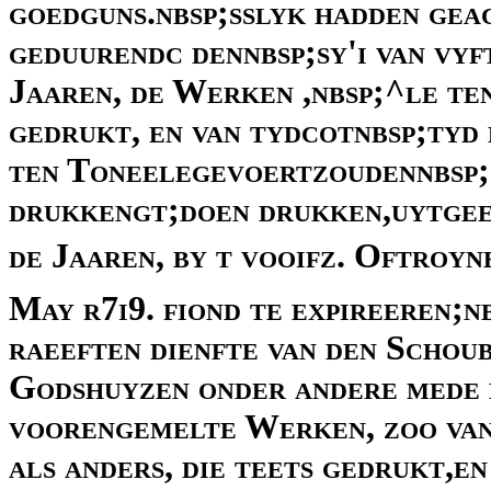
goedguns.nbsp;sslyk hadden geac
geduurendc dennbsp;sy'i van vy
Jaaren, de Werken ,nbsp;^le te
gedrukt, en van tydcotnbsp;tyd 
ten Toneelegevoertzoudennbsp;
drukkengt;doen drukken,uytgeev
de Jaaren, by t vooifz. Oftroyn
May r7i9. fiond te expireeren;n
raeeften dienfte van den Schoub
Godshuyzen onder andere mede 
voorengemelte Werken, zoo van
als anders, die teets gedrukt,en