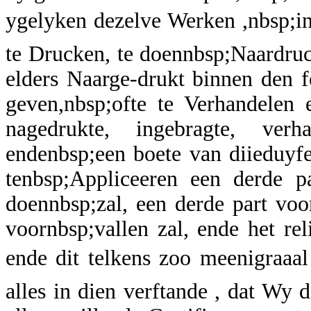
ygelyken dezelve Werken ,nbsp;in
te Drucken, te doennbsp;Naardruc
elders Naarge-drukt binnen den 
geven,nbsp;ofte te Verhandelen 
nagedrukte, ingebragte, ver
endenbsp;een boete van diieduyf
tenbsp;Appliceeren een derde pa
doennbsp;zal, een derde part vo
voornbsp;vallen zal, ende het re
ende dit telkens zoo meenigraaal
alles in dien verftande , dat Wy