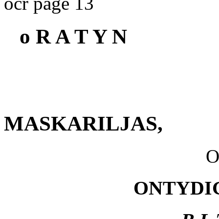
ocr page 13
o R A T Y N
MASKARILJAS,
O
ONTYDI