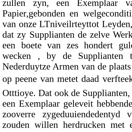
zullen zyn, een Exemplaar v
Papier,gebonden en welgeconditi
van onze LTniveilrteyttot Leyden
dat zy Supplianten de zelve Werk
een boete van zes hondert guld
wecken , by de Supplianten t
Nederduytze Armen van de plaats
op peene van metet daad verftee
Otttioye. Dat ook de Supplianten,
een Exemplaar geleveit hebbende
zooverre zygeduuiendedentyd 
zouden willen herdrucken met e