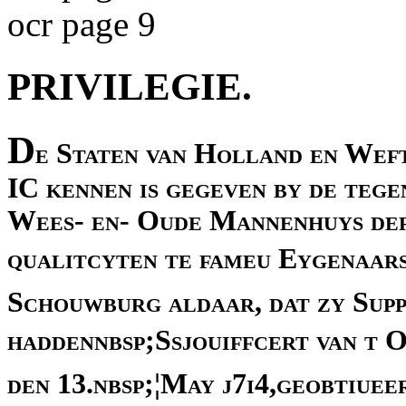
ocr page 9
PRIVILEGIE.
D
e Staten van Holland en Weft
IC kennen is gegeven by de teg
Wees- en- Oude Mannenhuys der 
qualitcyten te fameu Eygenaars
Schouwburg aldaar, dat zy Supp
haddennbsp;Ssjouiffcert van t 
den 13.nbsp;¦May j7i4,geobtiue