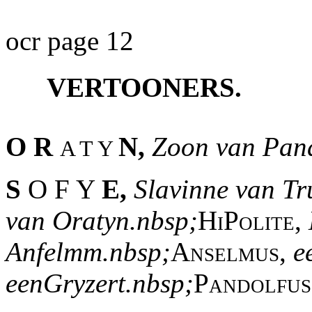
ocr page 12
VERTOONERS.
O R
N,
Zoon van Pand
A T Y
S
O F Y
E,
Slavinne van Tr
van Oratyn.nbsp;
HiPolite,
Anfelmm.nbsp;
Anselmus,
e
eenGryzert.nbsp;
Pandolfu