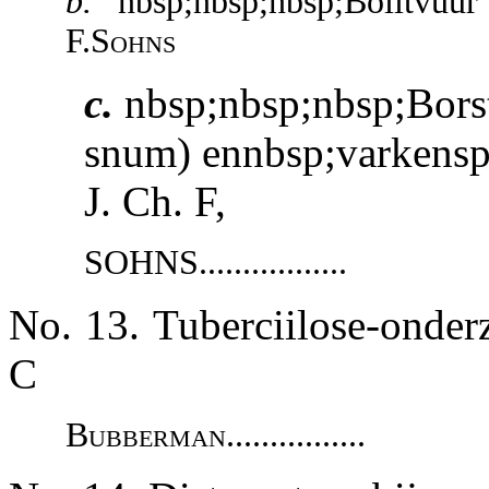
b.
nbsp;nbsp;nbsp;Boiitvuu
F.Sohns
c.
nbsp;nbsp;nbsp;Borst
snum) ennbsp;varkenspe
J. Ch. F,
SOHNS.................
No. 13. Tuberciilose-onder
C
Bubberman................