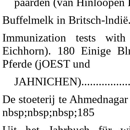
paarden (van Hinloopen La
Buffelmelk in Britsch-lndië....
Immunization tests wit
Eichhorn). 180 Einige Bl
Pferde (jOEST und
JAHNICHEN)................
De stoeterij te Ahmednagar
nbsp;nbsp;nbsp;
185
Uit het Jahrbuch für wis