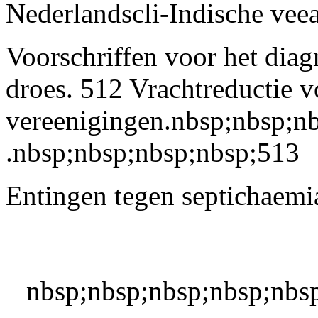
Nederlandscli-Indische veear
Voorschriffen voor het dia
droes. 512 Vrachtreductie 
vereenigingen.nbsp;nbsp;nb
.nbsp;nbsp;nbsp;nbsp;513
Entingen tegen septichaemia 
nbsp;nbsp;nbsp;nbsp;nbs