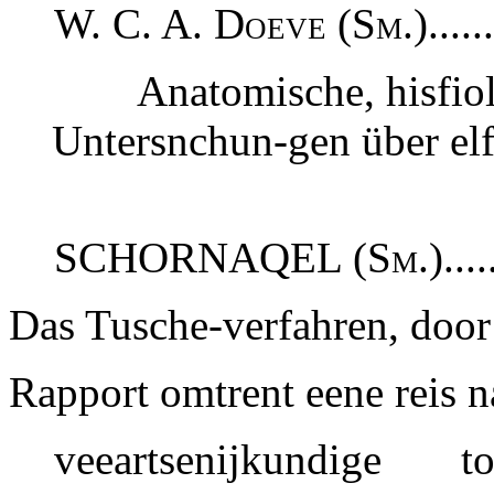
W. C. A. Doeve (Sm.).......
Anatomische, hisfio
Untersnchun-gen über elf
SCHORNAQEL (Sm.)........
Das Tusche-verfahren, door j
Rapport omtrent eene reis na
veeartsenijkundig