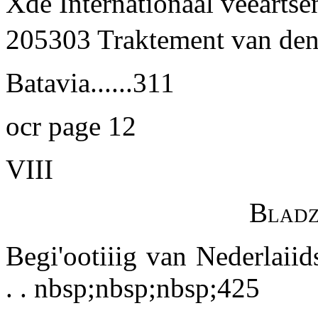
Xde Internationaal veeartse
205303 Traktement van den
Batavia......311
ocr page 12
VIII
Bladz
Begi'ootiiig van Nederlaiid
. . nbsp;nbsp;nbsp;425