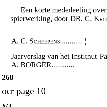
Een korte mededeeling over 
spierwerking, door
DR. G. Kred
A. C. Scheepens............ ¦ ¦
Jaarverslag van het Institnut-P
A. BORGER............
268
ocr page 10
VI