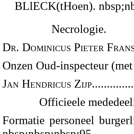
BLlECK(tHoen). nbsp;n
Necrologie.
Dr. Dominicus Pieter Frans D
Onzen Oud-inspecteur (met por
Jan Hendricus Zijp..............
Officieele mededeel
Formatie personeel burgerli
nbsp;nbsp;nbsp;95