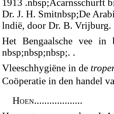
1913 .nbsp;Acarnsschurft bi
Dr. J. H. Smitnbsp;De Arabi
lndië, door Dr. B. Vrijburg.
Het Bengaalsche vee in b
nbsp;nbsp;nbsp;. .
Vleeschhygiëne in de
trope
Coöperatie in den handel van
Hoen...................