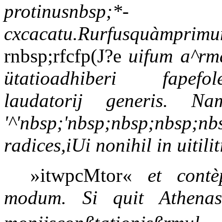
protinusnbsp;*-
cxcacatu.Rurfusquàmprimuma
rnbsp;rfcfp(J?e
uifum a^rma
ütatioadhiberi fapefole
laudatorij generis. 
'^'nbsp;'nbsp;nbsp;nbsp;nb
radices,iUi nonihil in uitili
»itwpcMtor«
et contè
modum. Si quit Athenas