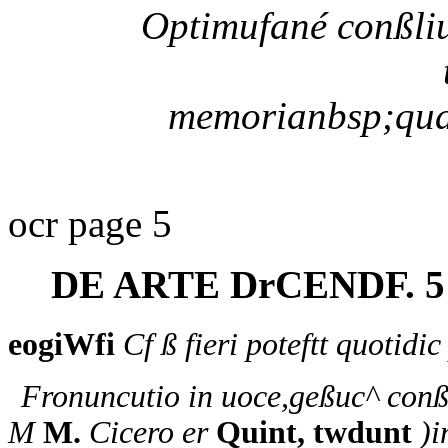
Optimufané conßliu
memorianbsp;quar
ocr page 5
DE ARTE DrCENDF. 5
eogiWfi
Cf ß fieri poteftt quotidi
Fronuncutio in uoce,geßuc^ conß
M
M.
Cicero er
Quint, twdunt
)i