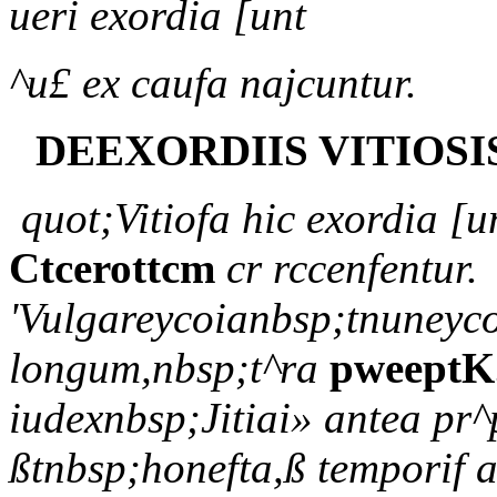
ueri exordia [unt
^u£ ex caufa najcuntur.
DEEXORDIIS VITIOSI
quot;Vitiofa hic exordia [
Ctcerottcm
cr rccenfentur.
'Vulgareycoianbsp;tnuneyco
longum,nbsp;t^ra
pweeptK.
iudexnbsp;Jitiai» antea pr^p
ßtnbsp;honefta,ß temporif a