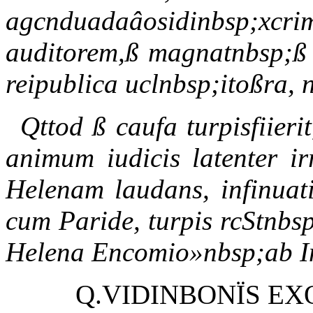
agcnduadaâosidinbsp;
auditorem,ß magnatnbsp;ß a
reipublica uclnbsp;itoßra, 
Qttod ß caufa turpisfiier
animum iudicis latenter ir
Helenam laudans, infinuati
cum Paride, turpis rcStnbsp
Helena Encomio»nbsp;ab In
Q.VIDINBONÏS EX