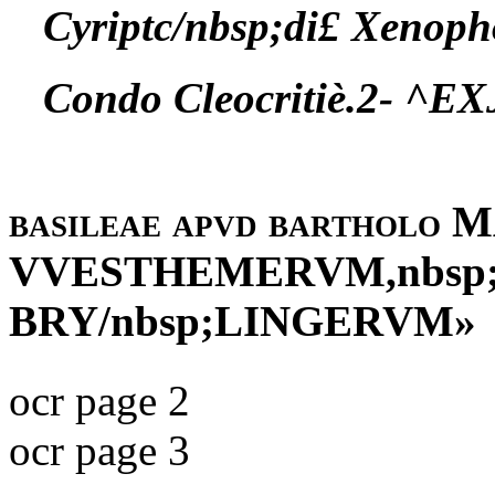
Cyriptc/nbsp;di£ Xenoph
Condo Cleocritiè.2- ^E
basileae apvd bartholo
M
VVESTHEMERVM,nbsp
BRY/nbsp;LINGERVM»
ocr page 2
ocr page 3