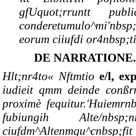
gfUquot;rruntt pub
conderetumulo^mi'nbsp;h
eorum ciiufdi or4nbsp;t
DE NARRATIONE.
Hlt;nr4to« Nftmtio
e/l, e
iudieit qmm deinde conßrm
proximè fequitur.'Huiemrnbs
fubiungih Alte/nbsp
ciufdm^Altenmqu^cnbsp;fit