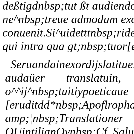
deßtigdnbsp;tut ßt audiendo
ne^nbsp;treue admodum exo
conuenit.Si^uidetttnbsp;ride
qui intra qua gt;nbsp;tuor
Seruandainexordijslatit
audaüer translatuin
o^^ij^nbsp;tuitiypoetica
[eruditdd*nbsp;Apoflroph
amp;¦nbsp;Translation
QUintilianOynbsp;Cf Salu