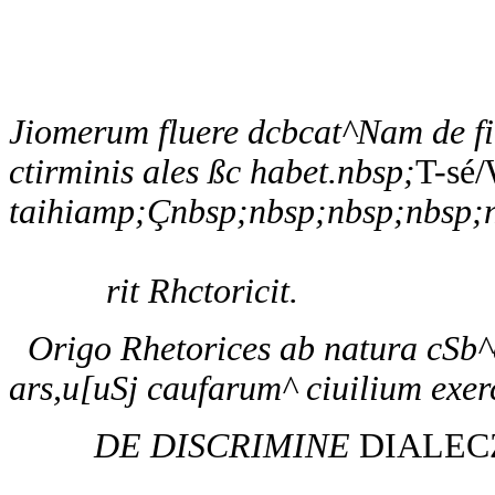
Jiomerum fluere dcbcat^Nam de fic
ctirminis ales ßc habet.nbsp;
T-sé
taihiamp;Çnbsp;nbsp;nbsp;nbsp;n
rit Rhctoricit.
Origo Rhetorices ab natura cSb
ars,u[uSj caufarum^ ciuilium exerc
DE DISCRIMINE
DIALE