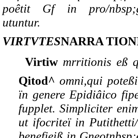
poêtit Gf in pro/nbsp;g
utuntur.
VIRTVTES
NARRA TIONI
Virtiw
mrritionis eß q
Qitod^
omni,qui poteßi
ïn genere Epidiâico fip
fupplet. Simpliciter en
ut ifocriteï in Putithett
benefieiß in Gneotnbsp;