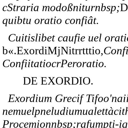
cStraria modoßniturnbsp;
D
quibtu oratio confiât.
Cuitislibet caufie uel orati
b«.ExordiMjNitrrtttio,
Confi
ConfiitatiocrPeroratio.
DE EXORDIO.
Exordium Grecif Tifoo'naiiy
nemuelpneludiumualettàcit
Procemionnbsp;rafumpti-iq