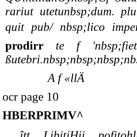
rariut utetunbsp;dum. pl
quit pub/ nbsp;lico imp
prodirr
te f 'nbsp;fi
ßutebri.nbsp;nbsp;nbsp;nb
A f «llÄ
ocr page 10
HBERPRIMV^
îtt LibitiHii pofitoh