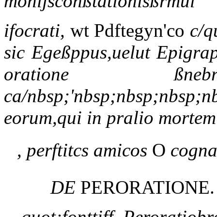
monijsconßtationisßrmul
ifocrati,
wt Pdftegyn'co
c/q
sic Egeßppus,uelut Epigra
oratione ßnebri
ca/nbsp;'nbsp;nbsp;nbsp;nb
eorum,qui in pralio mortem
, perftitcs amicos
O
cogna
DE
PERORATIONE.
quot;fonttiff. Peroratio