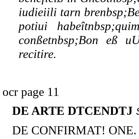
iudieiili tarn brenbsp;B
potiui habeîtnbsp;qui
conßetnbsp;Bon eß uU
recitire.
ocr page 11
DE ARTE DTCENDTJ
DE CONFIRMAT! ONE.