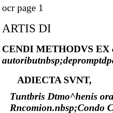
ocr page 1
ARTIS DI
CENDI METHODVS EX
autoributnbsp;depromptdp
ADIECTA SVNT,
Tuntbris Dtmo^henis orat
Rncomion.nbsp;Condo Cyr