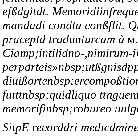
efßdgitdt. Memoridiinfrequ
mandadi condtu conßflit. 
praceptd tradunturcum à
m
Ciamp;intilidno-,nimirum-i
perpdrteis»nbsp;utßgnisdppo
diuißortenbsp;ercompoßtion
futttnbsp;quidliquo ttnguen
memorifinbsp;robureo uulgd
SitpE recorddri medicdmine