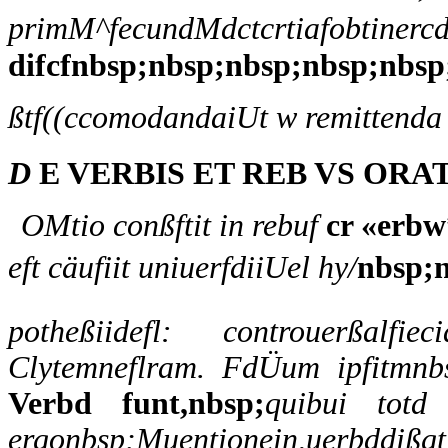
primM^fecundMdctcrtiafobtinercdi
difcfnbsp;nbsp;nbsp;nbsp;nbsp
ßtf((ccomodandaiUt w remittenda 
D
E VERBIS ET REB VS ORAT
OMtio conßftit in rebuf
cr «erbw
eft cäufiit uniuerfdiiUel hy/
nbsp;n
potheßiidefl: controuerßalfi
Clytemneflram. FdÜum ipfitmnbs
Verbd funt,nbsp;
quibui totd 
ergonbsp;Muentionein,uerbddißgt