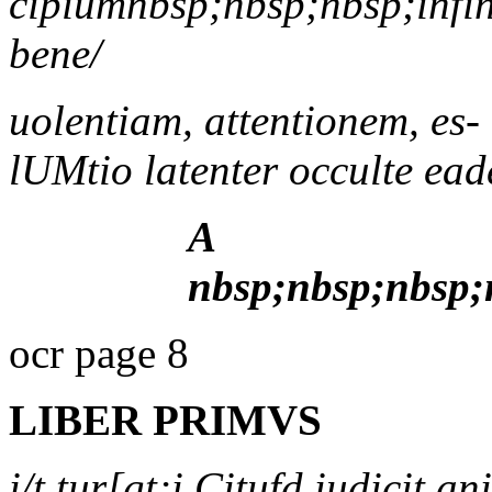
cipiumnbsp;nbsp;nbsp;infi
bene/
uolentiam, attentionem, es- 
lUMtio latenter occulte ead
A
nbsp;nbsp;nbsp;
ocr page 8
LIBER PRIMVS
i/t tur[gt;i Citufd iudicit a