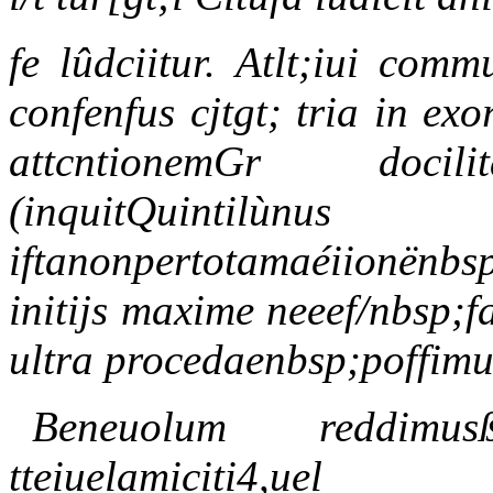
fe lûdciitur. Atlt;iui comm
confenfus cjtgt; tria in exo
attcntionemGr doci
(inquitQu
iftanonpertotamaéiionënb
initijs maxime neeef/nbsp;f
ultra procedaenbsp;poffimu
Beneuolum reddimusß
tteiuelamiciti