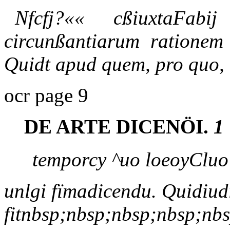
Nfcfj?«« cßiuxtaFabij 
circunßantiarum rationem 
Quidt apud quem, pro quo,
ocr page 9
DE ARTE DICENÖI.
1
temporcy ^uo loeoyClu
unlgi fïmadicendu. Quidiud
fitnbsp;nbsp;nbsp;nbsp;nb