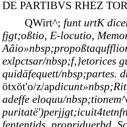
DE PARTIBVS RHEZ TOR
QWirt^;
funt urtK dice
fjgt;oßtio, E-locutio, Mem
Aâio»nbsp;propoßtaqufflio
exlpctsar/nbsp;f,}etorices 
quidäfequett/nbsp;partes. 
ötxöt'o/z/ap
dicunt»nbsp;Ri
adeffe eloquu/nbsp;tionem^q
puritatë')perjjgt;icuit4tetnf
fententids, propriduerbd, 