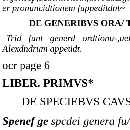
er pronuncidtionem fuppeditdnt~
DE GENERIBVS ORA/ 
Trid funt generd ordtionu-,ue
Alexdndrum appeüdt.
ocr page 6
LIBER. PRIMVS*
DE SPECIEBVS CAV
Spenef ge
spcdei genera fu/