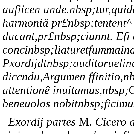
aufiicen unde.nbsp;tur,quid
harmoniâ pr£nbsp;tentent^ 
ducant,pr£nbsp;ciunnt. Efi
concinbsp;liaturetfummain
Pxordijdtnbsp;auditoruelin
diccndu,Argumen ffinitio,n
attentionê inuitamus,nbsp;
beneuolos nobitnbsp;ficimus 
Exordij partes
M.
Cicero 