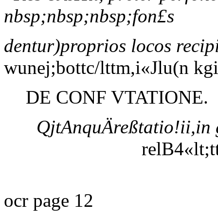
nbsp;nbsp;nbsp;fon£s
dentur)proprios locos recipi
wunej;bottc/lttm,i«Jlu(n kg
DE CONF VTATIONE.
QjtAnquÄreßtatio!ii,in 
relB4«lt;
ocr page 12