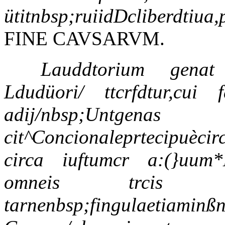
ütitnbsp;ruiidDcliberdtiua,p
FINE CAVSARVM.
Lauddtorium genat
Ldudüori/ ttcrfdtur,cui 
adij/nbsp
cit^Concionaleprtecipuècir
circa iuftumcr a:(}uum*E
omneis trcis cau
tarnenbsp;fingulaeti