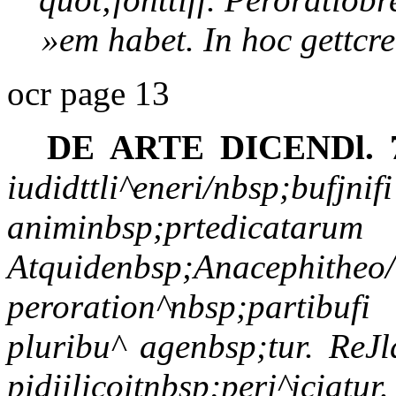
»em habet. In hoc gettc
ocr page 13
DE ARTE DICENDl.
iudidttli^eneri/nbsp;bufjn
animinbsp;prtedicatar
Atquidenbsp;Anacephitheo/i
peroration^nbsp;partibufi
pluribu^ agenbsp;tur. ReJ
pidiilicoitnbsp;perj^ici