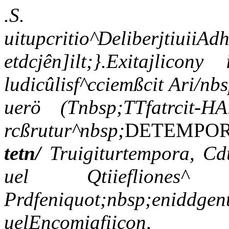
.S.
uitupcritio^DeliberjtiuiiAd
etdcjên]ilt;}.Exitajlicony
ludicûlisf^cciemßcit Ari/nb
uerö (Tnbsp;TTfatrcit-H
rcßrutur^nbsp;
DETEMPOR
tetn/
Truigiturtempora, Cd
uel Qtiiefliones^ u
Prdfeniquot;nbsp;
uelEncom