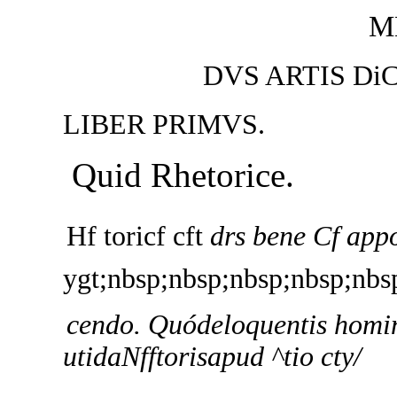
m
DVS ARTIS Di
LIBER PRIMVS.
Quid Rhetorice.
Hf toricf cft
drs bene Cf appo
ygt;nbsp;nbsp;nbsp;nbsp;nbsp
cendo. Quódeloquentis homini
utidaNfftorisapud ^tio cty/