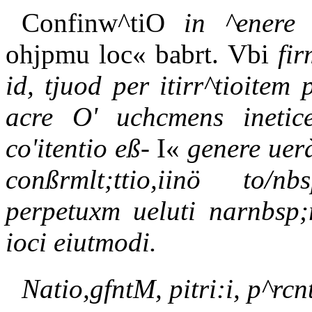
Confinw^tiO
in ^enere 
ohjpmu loc« babrt. Vbi
fir
id, tjuod per itirr^tioite
acre O' uchcmens inetice
co'itentio eß-
I«
genere uerà
conßrmlt;ttio,iinö to/nb
perpetuxm ueluti narnbsp;
ioci eiutmodi.
Natio,gfntM, pitri:i, p^rcnt