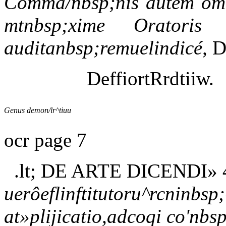
Comma/nbsp;nis autem omnib
mtnbsp;xime Oratoris 
auditanbsp;remuelindicé,
D
DeffiortRrdtiiw.
Genus demon/lr^tiuu
ocr page 7
.lt; DE ARTE DICENDI» 4
uerôeflinftitutoru^rcninbsp;
at»plijicatio,adcoqi co'nbsp