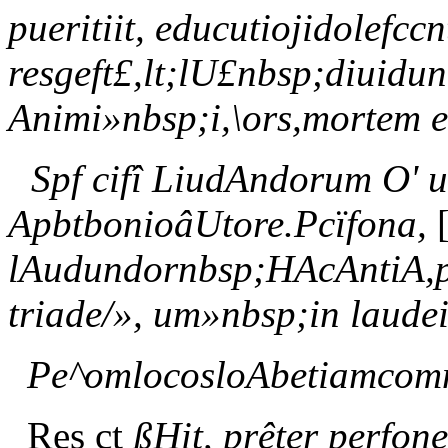
pueritiit, educutiojidolefccnt
resgeft£,lt;lU£nbsp;diuidun
Animi»nbsp;i,\ors,mortem 
Spf cifî LiudAndorum O' 
ApbtbonioâUtore.Pcïfona,
[
lAudundornbsp;HAcAntiA,p
triade/», um»nbsp;in laudeir
Pe^omlocosloAbetiamcom
Res ct
ßHit, prêter perfon