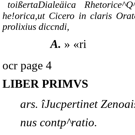
toißertaDialeäica Rhetorice^Q
he!orica,ut Cicero in claris Ora
prolixius diccndi,
A.
» «ri
ocr page 4
LIBER PRIMVS
ars. îJucpertinet Zenoa
nus contp^ratio.