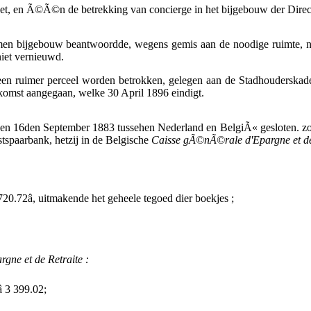
et, en Ã©Ã©n de betrekking van concierge in het bijgebouw der Direct
en bijgebouw beantwoordde, wegens gemis aan de noodige ruimte, niet
iet vernieuwd.
een ruimer perceel worden betrokken, gelegen aan de Stadhouderskad
omst aangegaan, welke 30 April 1896 eindigt.
n 16den September 1883 tussehen Nederland en BelgiÃ« gesloten. zoowe
tspaarbank, hetzij in de Belgische
Caisse gÃ©nÃ©rale d'Epargne et de
20.72â, uitmakende het geheele tegoed dier boekjes ;
ne et de Retraite :
 3 399.02;