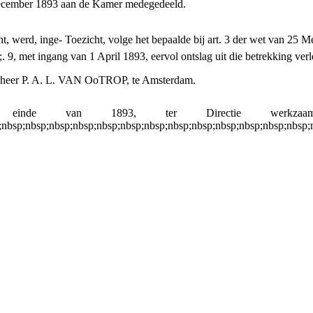
December 1893 aan de Kamer medegedeeld.
t, werd, inge- Toezicht, volge het bepaalde bij art. 3 der wet van 25 
;. 9, met ingang van 1 April 1893, eervol ontslag uit die betrekking ver
: de heer P. A. L. VAN OoTROP, te Amsterdam.
nde van 1893, ter Directie werkzaam, 
;nbsp;nbsp;nbsp;nbsp;nbsp;nbsp;nbsp;nbsp;nbsp;nbsp;nbsp;nbsp;nbsp;