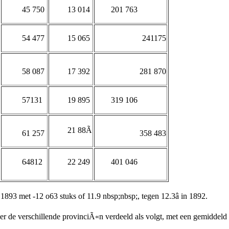
45 750
13 014
201 763
54 477
15 065
241175
58 087
17 392
281 870
57131
19 895
319 106
21 88Ã
61 257
358 483
64812
22 249
401 046
 1893 met -12 o63 stuks of 11.9 nbsp;nbsp;, tegen 12.3â in 1892.
er de verschillende provinciÃ«n verdeeld als volgt, met een gemiddeld aa