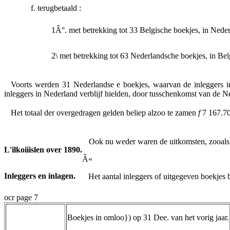
f. terugbetaald :
1Â°. met betrekking tot 33 Belgische boekjes, in Nederl
2\ met betrekking tot 63 Nederlandsche boekjes, in Belg
Voorts werden 31 Nederlandse e boekjes, waarvan de inleggers i
inleggers in Nederland verblijf hielden, door tusschenkomst van de N
Het totaal der overgedragen gelden beliep alzoo te zamen
f
7 167.70â
Ook nu weder waren de uitkomsten, zooals 
L'ilkoiiislen over 1890.
Â«
Inleggers en inlagen.
Het aantal inleggers of uitgegeven boekjes 
ocr page 7
Boekjes in omloo}) op 31 Dee. van het vorig jaar.