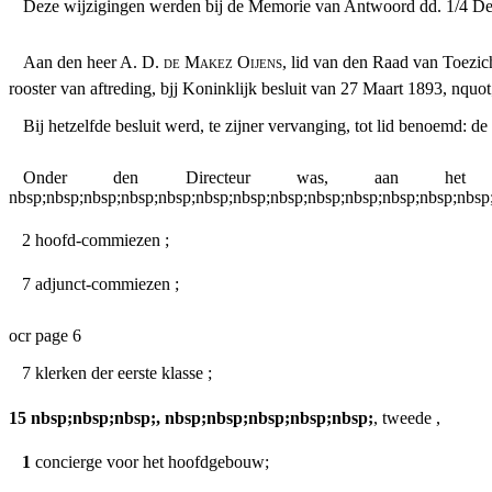
Deze wijzigingen werden bij de Memorie van Antwoord dd. 1/4 
Aan den heer A. D.
de Makez Oijens,
lid van den Raad van Toezich
rooster van aftreding, bjj Koninklijk besluit van 27 Maart 1893, nquot
Bij hetzelfde besluit werd, te zijner vervanging, tot lid benoemd
Onder den Directeur was, aan het ei
nbsp;nbsp;nbsp;nbsp;nbsp;nbsp;nbsp;nbsp;nbsp;nbsp;nbsp;nbsp;nbsp
2 hoofd-commiezen ;
7 adjunct-commiezen ;
ocr page 6
7 klerken der eerste klasse ;
15 nbsp;nbsp;nbsp;, nbsp;nbsp;nbsp;nbsp;nbsp;
, tweede ,
1
concierge voor het hoofdgebouw;