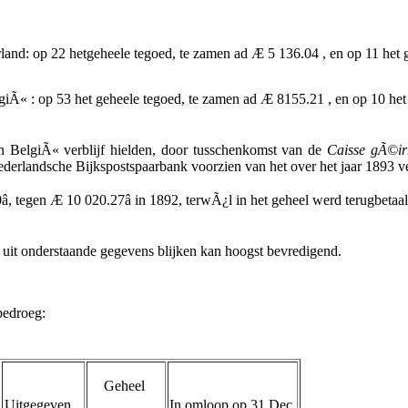
and: op 22 hetgeheele tegoed, te zamen ad Æ 5 136.04 , en op 11 het ge
iÃ« : op 53 het geheele tegoed, te zamen ad Æ 8155.21 , en op 10 het 
n BelgiÃ« verblijf hielden, door tusschenkomst van de
Caisse gÃ©irr
ederlandsche Bijkspostspaarbank voorzien van het over het jaar 1893 v
, tegen Æ 10 020.27â in 1892, terwÃ¿l in het geheel werd terugbetaa
uit onderstaande gegevens blijken kan hoogst bevredigend.
bedroeg:
Geheel
Uitgegeven.
In omloop op 31 Dec.