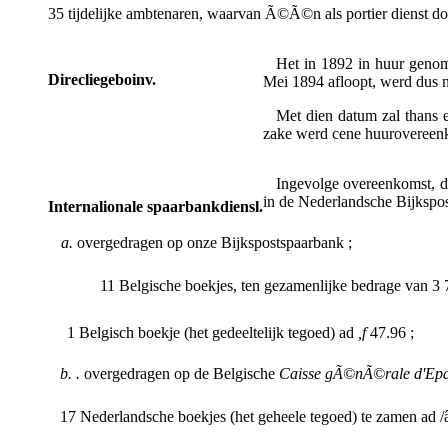
35 tijdelijke ambtenaren, waarvan Ã©Ã©n als portier dienst do
Het in 1892 in huur genom
Direcliegeboinv.
Mei 1894 afloopt, werd dus n
Met dien datum zal thans 
zake werd cene huurovereenk
Ingevolge overeenkomst, de
in de Nederlandsche Bijkspos
Internalionale spaarbankdiensl.
a.
overgedragen op onze Bijkspostspaarbank ;
11 Belgische boekjes, ten gezamenlijke bedrage van 3 7
1 Belgisch boekje (het gedeeltelijk tegoed) ad
,f
47.96 ;
b. .
overgedragen op de Belgische
Caisse gÃ©nÃ©rale d'Eparg
17 Nederlandsche boekjes (het geheele tegoed) te zamen ad /â