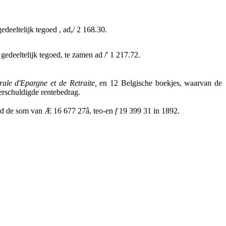
deeltelijk tegoed , ad,/ 2 168.30.
gedeeltelijk tegoed, te zamen ad /' 1 217.72.
ale d'Epargne et de Retraite,
en 12 Belgische boekjes, waarvan de
erschuldigde rentebedrag.
ld de som van Æ 16 677 27â, teo-en
f
19 399 31 in 1892.