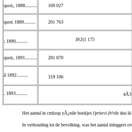
quot;, 1888..........
169 027
quot; 1889..........
201 763
â¢2(1 175
; 1890..........
quot;, 1891..........
281 870
â 1892..........
319 106
. 1893..........
4Ã3
Het aantal in cmloop zÃ¿nile boekjes
i'priwvi (h'rile
dus iii
In verhouding tot de bevolking. was het aantal inleggers ov