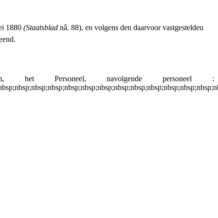
Mei 1880
(Staatsblad
nâ. 88), en volgens den daarvoor vastgesteldeu
leend.
het Personeel, navolgende personeel :
nbsp;nbsp;nbsp;nbsp;nbsp;nbsp;nbsp;nbsp;nbsp;nbsp;nbsp;nbsp;nbsp;n