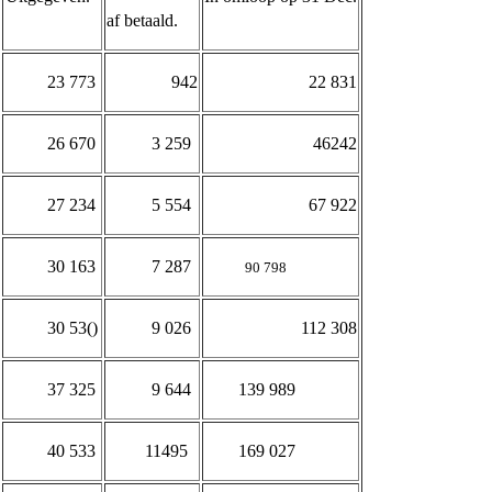
af betaald.
23 773
942
22 831
26 670
3 259
46242
27 234
5 554
67 922
30 163
7 287
90 798
30 53()
9 026
112 308
37 325
9 644
139 989
40 533
11495
169 027