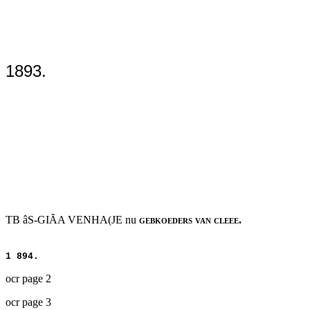
1893.
TB âS-GIÃA VENHA(JE nu
gebkoeders van cleee.
1 894.
ocr page 2
ocr page 3