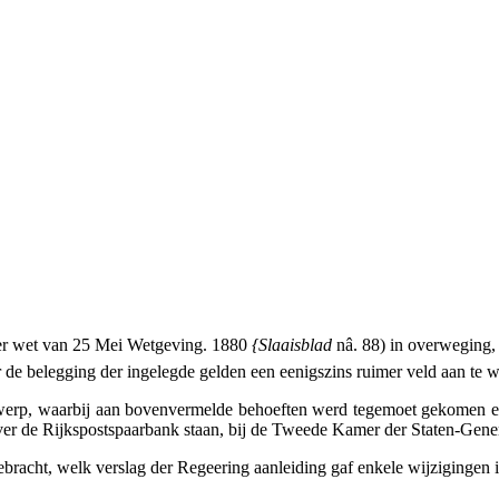
 der wet van 25 Mei Wetgeving. 1880
{Slaaisblad
nâ. 88) in overweging
e belegging der ingelegde gelden een eenigszins ruimer veld aan te w
rp, waarbij aan bovenvermelde behoeften werd tegemoet gekomen en te
r de Rijkspostspaarbank staan, bij de Tweede Kamer der Staten-Gener
bracht, welk verslag der Regeering aanleiding gaf enkele wijzigingen 