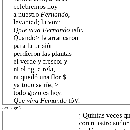
celebremos hoy
á nuestro
Fernando
,
levantad; la voz:
Qpie viva Fernando
isfc.
Quando> le arrancaron
para la prisión
perdieron las plantas
el verde y frescor
y
ni el agua reía,
ni quedó una'flor $
ya todo se ríe, >
todo gpzo es hoy:
Que viva Femando
tóV.
ocr page 2
j Quintas veces q
con nuestro sudor