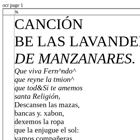
ocr page 1
%
CANCIÓN
BE LAS LAVAND
DE MANZANARES.
Que viva Fern^ndo^
que reyne la tmion^
que tod&Si te amemos
santa Religión,
Descansen las mazas,
bancas y. xabon,
dexemos la ropa
que la enjugue el sol:
vamos compañeras