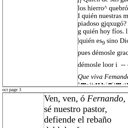
t
los hierro^ quebró
I quién nuestras m
piadoso gjqxugó?
g quién hoy fíos. 
|quién es
sino Dio
9
pues démosle grac
démosle loor i  --
Que viva Feman
*\
■■■ ,. -i t . ■ ■ '■ . \' ■■"
t
■■■  . v
ocr page 3
Ven, ven, ó
Fernando,
sé nuestro pastor,
defiende el rebaño