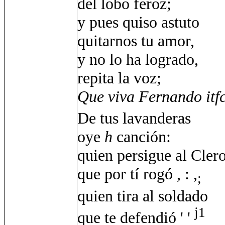
del lobo feroz;
y pues quiso astuto
quitarnos tu amor,
y no lo ha logrado,
repita la voz;
Que viva Fernando itf
De tus lavanderas
oye
h
canción:
quien persigue al Cler
que por tí rogó , : ,
;
quien tira al soldado
j1
que te defendió ' '