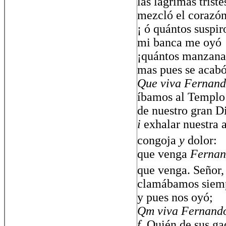
las lágrimas triste
mezcló el corazón
¡ ó quántos suspir
mi banca me oyó
¡quántos manzana
mas pues se acabó
Que viva Fernan
íbamos al Templo
de nuestro gran D
i
exhalar nuestra 
congoja
y
dolor:
que venga
Ferna
que venga. Señor,
clamábamos siem
y pues nos oyó;
Qm viva Fernand
f
Quién de sus ga