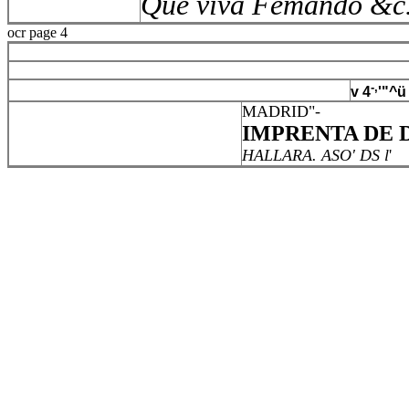
Que viva Femando &c
ocr page 4
-,
v 4
'"^ü
MADRID"-
IMPRENTA DE D
HALLARA. ASO' DS l
'