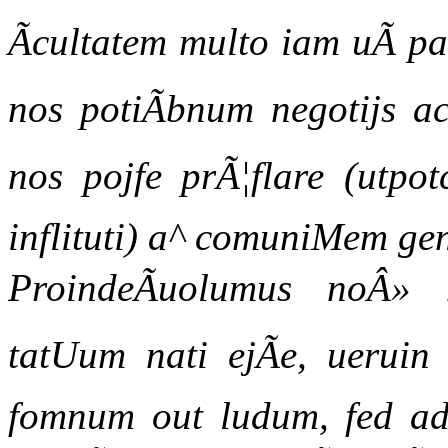
Ãcultatem multo iam uÃ p
nos potiÃbnum negotijs a
nos pojfe prÃ¦flare (utpot
inflituti) a^ comuniMem g
ProindeÃuolumus noÂ» 
tatUum nati ejÃe, uerui
fomnum out ludum, fed ad