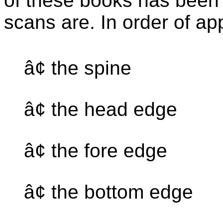
of these books has been 
scans are. In order of a
â¢ the spine
â¢ the head edge
â¢ the fore edge
â¢ the bottom edge