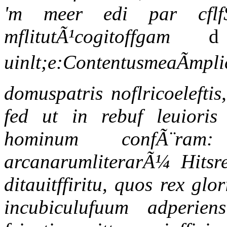
'm meer edi par cflf
mflitutÃ¹cogitoffgam
uinlt;e:ContentusmeaÃmpli
domuspatris noflricoeleft
fed ut in rebuf leuioris
hominum confÃ¨ram:
arcanarumliterarÃ¼ Hitsr
ditauitffiritu, quos rex gl
incubiculufuum adperiens