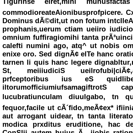
Tigurinse eiret,mihi munusfacta
commodioreateAionibusprofpicere. Cxt
Dominus dÃ©dit,ut non fotum intclleAu
prophanis,uerum ctiam ueiiro iudici
omnium fuffiragiomihi tanta prÃ³uinc
calefti numini ago, atq^ ut nobis omi
enixe oro. Sed dignÃ¢ elTe hanc orat
tarnen li quis hanc legere dignablt
St, meiiiudiciS ueilrofubi|ciÃ¢,a
prfceptoribus ius eS quidlibe
iltorumofficiumiufsamagiftrotS 
lucubratiunculam diuulgabo, tn q
fequor,facile ut cÃ´fido,meÃ¢ex* ifiin
aut arrogant uidear, tn tanta litera
modica prxditus eruditione, hac de
ConSlij autem huius Ã iiobis ration