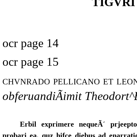
TIGVRI
ocr page 14
ocr page 15
chvnrado pellicano et leo
obferuandiÃimit Theodort^
Erbil exprimere nequeÃ´ prjeepto
probari ea, quz hifce diebus ad enarrati