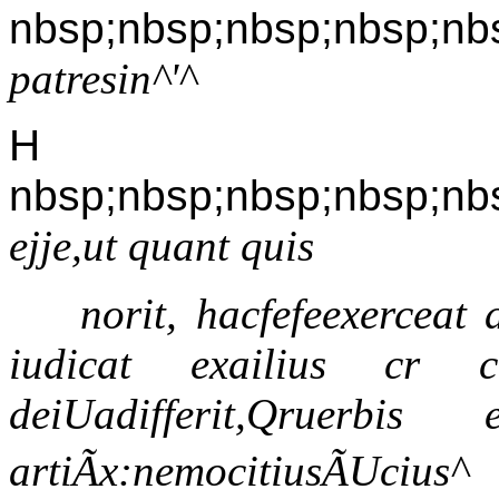
nbsp;nbsp;nbsp;nbsp;nb
patresin^'^
H
nbsp;nbsp;nbsp;nbsp;nb
ejje,ut quant quis
norit, hacfefeexercea
iudicat exailius cr c
deiUadifferit,Qruerb
artiÃx:nemocitiusÃUci