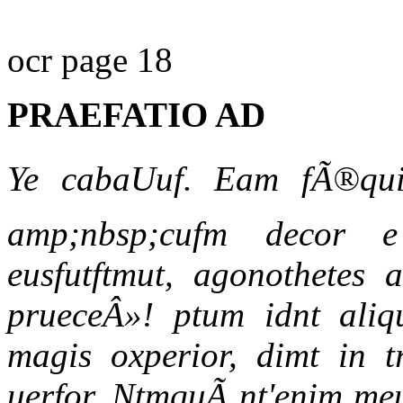
ocr page 18
PRAEFATIO AD
Ye cabaUuf. Eam fÃ®quid
amp;nbsp;cufm decor e
eusfutftmut, agonothetes a
prueceÂ»! ptum idnt aliq
magis oxperior, dimt in t
uerfor, NtmquÃ nt'enim meu