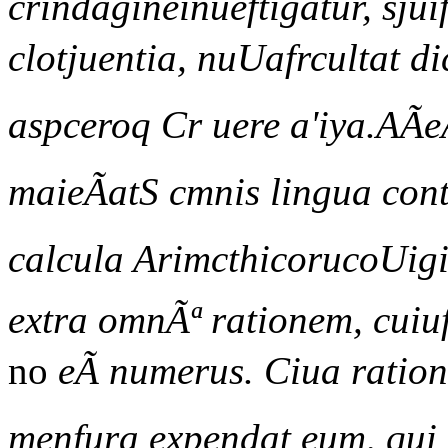
crindagineinueftigatur, sju
clotjuentia, nuUafrcultat di
aspceroq Cr uere a'iya.AÃe
maieÃatS cmnis lingua con
calcula ArimcthicorucoUigit
extra omnÃª rationem, cuiu
no
eÃ numerus. Ciua ratio
menfura expendat eum, qui 