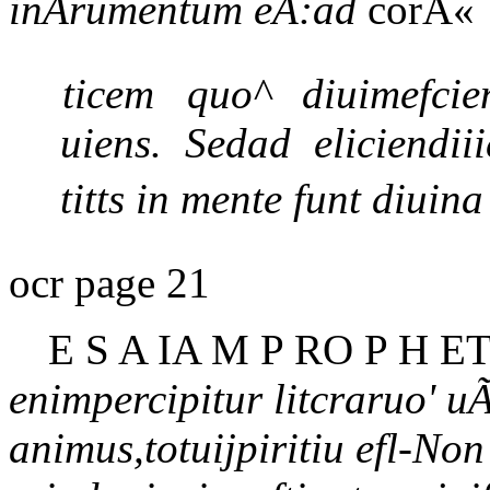
inÃrumentum eÃ:ad
corÂ«
ticem quo^ diuimefcie
uiens. Sedad eliciendiii
titts in mente funt diuin
ocr page 21
E S A IA M P RO P H E
enimpercipitur litcraruo' u
animus,totuijpiritiu efl-No