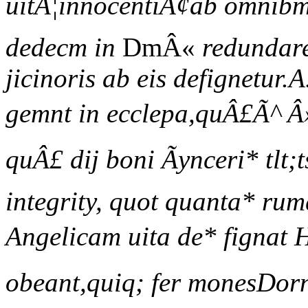
uitÃ¦innocentiÃ¢ab omnibm,q
dedecm in
DmÂ«
redundare 
jicinoris ab eis defignetur
gemnt in ecclepa,quÂ£Ã^ Â»
quÂ£ dij boni Ãynceri* tlt
integrity, quot quanta* rum
Angelicam uita de* fignat H
obeant,quiq; fer monesDorni