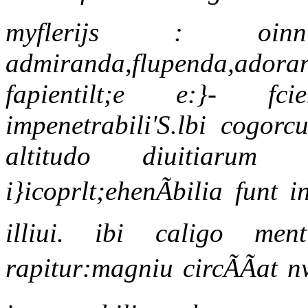
myflerijs : oi
admiranda,flupenda,ado
fapientilt;e e:}- fcie
impenetrabili'S.lbi cogor
altitudo diuitiarum 
i}icoprlt;ehenÃbilia funt i
illiui. ibi caligo ment
rapitur:magniu circÃÃat 