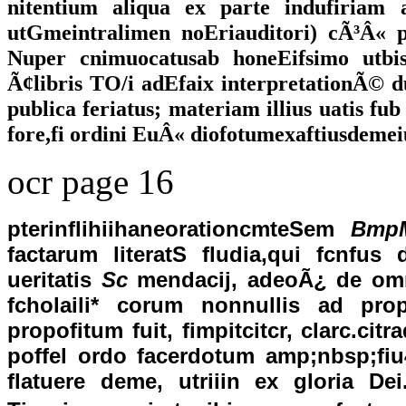
nitentium aliqua ex parte indufiriam
utGmeintralimen noEriauditori) cÃ³Â« p
Nuper cnimuocatusab honeEifsimo utbis
Ã¢libris TO/i adEfaix interpretationÃ© d
publica feriatus; materiam illius uatis f
fore,fi ordini EuÂ« diofotumexaftiusdeme
ocr page 16
pterinflihiihaneorationcmteSem
BmpM
factarum literatS fludia,qui fcnfu
ueritatis
Sc
mendacij, adeoÃ¿ de omni
fcholaili* corum nonnullis ad pro
propofitum fuit, fimpitcitcr, clarc.
poffel ordo facerdotum amp;nbsp;fiu4
flatuere deme, utriiin ex gloria Dei.