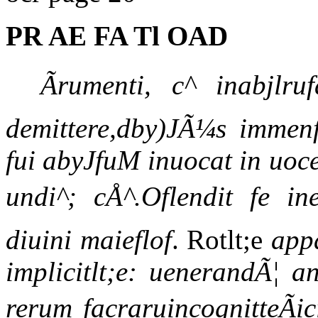
PR AE FA Tl OAD
Ãrumenti, c^ inabjlr
demittere,dby)JÃ¼s immenf
fui abyJfuM inuocat in uoc
undi^; cÅ^.Oflendit fe in
diuini maieflof
. Rotlt;e
app
implicitlt;e: uenerandÃ¦ a
rerum facraruincognitteÃi