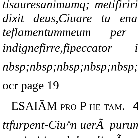
tisauresanimumq; metifirir
dixit deus,Ciuare tu ena
teflamentummeum p
indignefirre,fipeccato
nbsp;nbsp;nbsp;nbsp;nbsp;
ocr page 19
ESAIÃM pro
P
he tam.
ttfurpent-Ciu^n uerÃ purum