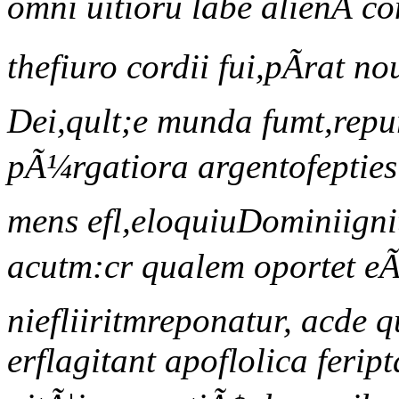
omni uitioru labe alienÃ c
thefiuro cordii fui,pÃrat 
Dei,qult;e munda fumt,repur
pÃ¼rgatiora argentofepties c
mens efl,eloquiuDominiigni
acutm:cr qualem oportet eÃ
niefliiritmreponatur, acde q
erflagitant apoflolica feript