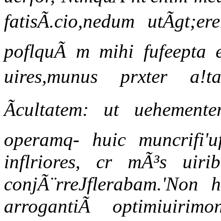
fatisÃ.cio,nedum utÃgt;
poflquÃ m mihi fufeepta e
uires,munus prxter a!t
Ãcultatem: ut uehement
operamq- huic muncrifi'
inflriores, cr mÃ³s uiri
conjÃ¨rreJflerabam.'Non 
arrogantiÃ optimiuirimon