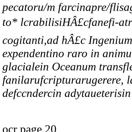
pecatoru/m farcinapre/flisa
to* lcrabilisiHÂ£cfanefi-at
cogitanti,ad hÂ£c Ingeniu
expendentino raro in animu
glacialein Oceanum transfl
fanilarufcripturarugerere,
defccndercin adytaueterisin
ocr page 20