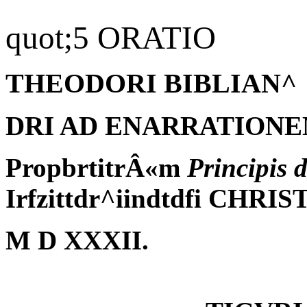
quot;5 ORATIO
THEODORI BIBLIAN^
DRI AD ENARRATIONE
PropbrtitrÂ«m
Principis 
Irfzittdr^iindtdfi CHRIS
M D XXXII.