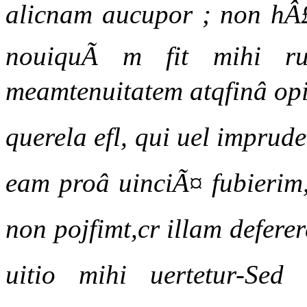
alicnam aucupor ; non hÂ£c
nouiquÃ m fit mihi rud
meamtenuitatem atqfinâ opi
querela efl, qui uel imprud
eam proâ uinciÃ¤ fubieri
non pojfimt,cr illam deferere
uitio mihi uertetur-Sed