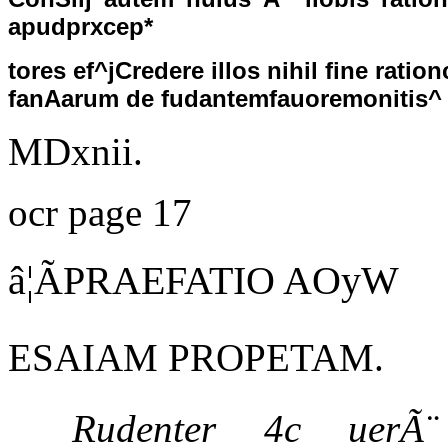
apudprxcep*
tores ef^jCredere illos nihil fine ratio
fanAarum de fudantemfauoremonitis^ f
MDxnii.
ocr page 17
â¦ÃPRAEFATIO AOyW
ESAIAM PROPETAM.
Rudenter 4c uerÃ