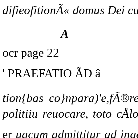
difieofitionÃ« domus Dei cu
A
ocr page 22
' PRAEFATIO ÃD â
tion{bas co}npara)'e,fÃ®r
politiiu reuocare, toto cÅ
er
uacum admittitur ad ing