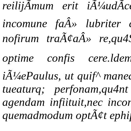
reilijÃmum erit iÃ¼udÃ
incomune faÂ» lubriter 
nofirum traÃ¢aÂ» re,qu4S 
optime confis cere.lde
iÃ¼ePaulus, ut quif^ manea
tueaturq; perfonam,qu4n
agendam infiituit,nec inco
quemadmodum optÃ¢t ephipp