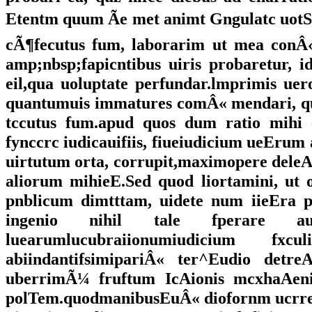
Etentm quum Ãe met animt Gngulatc uotS
cÃ¶fecutus fum, laborarim ut mea conÂ« G
amp;nbsp;fapicntibus uiris probaretur, 
eil,qua uoluptate perfundar.lmprimis uero
quantumuis immatures comÂ« mendari, q
tccutus fum.apud quos dum ratio mihi c
fynccrc iudicauifiis, fiueiudicium ueEru
uirtutum orta, corrupit,maximopere dele
aliorum mihieE.Sed quod liortamini, ut o
pnblicum dimtttam, uidete num iieEra 
ingenio nihil tale fperare au
luearumlucubraiionumiudicium fx
abiindantifsimipariÂ« ter^Eudio detreA
uberrimÃ¼ fruftum IcAionis mcxhaAeni
polTem.quodmanibusEuÂ« diofornm ucrret