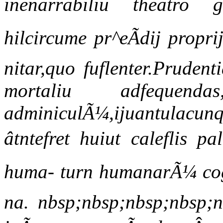
inenarrabiliu theatro 
hilcircume pr^eÃdij propr
nitar,quo fuflenter.Pruden
mortaliu adfequendas
adminiculÃ¼,ijuantulacu
âtntefret huiut caleflis 
huma- turn humanarÃ¼ cogn
na. nbsp;nbsp;nbsp;nbsp;n