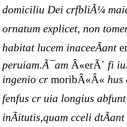
domiciliu Dei crfbliÃ¼ maie
ornatum explicet, non tomen
habitat lucem inaceeÃant
e
peruiam.Ã¯am
Â«erÃ´
fi i
ingenio cr
moribÂ«Â«
hus 
fenfus cr uia longius abfunt
inÃitutis,quam cceli dtÃant