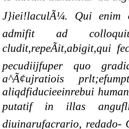
J}iei!laculÃ¼. Qui enim 
admifit ad colloq
cludit,repeÃit,abigit,qui 
pecudiijfuper quo gradi
a^Ã¢ujratiois prlt;efu
aliqdfiducieeinrebui humani
putatif in illas anguf
diuinarufacrario, redado- 