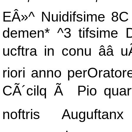
EÂ»^ Nuidifsime 8C p
demen* ^3 tifsime 
ucftra in conu ââ
riori anno perOrator
CÃ´cilq Ã Pio quarto
noftris Auguftanx