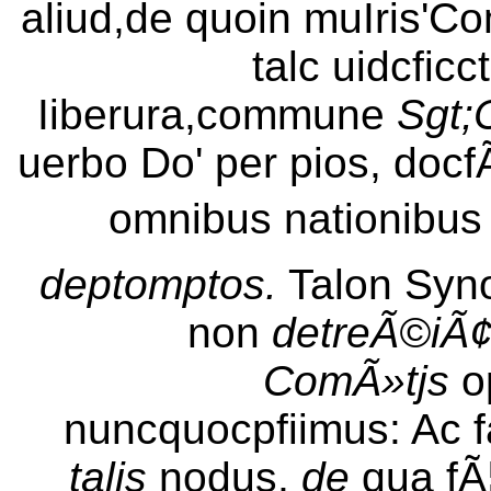
aliud,de quoin muIris'Comi
talc uidcficc
Iiberura,commune
Sgt;
uerbo Do' per pios, doc
omnibus nationibus C
deptomptos.
Talon Syno
non
detreÃ©iÃ¢
ComÃ»tjs
op
nuncquocpfiimus: Ac fa
talis
nodus,
de
qua fÃ¦