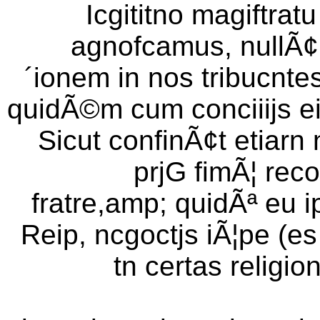
Icgititno magiftratu
agnofcamus, nullÃ¢i
´ionem in nos tribucnte
quidÃ©m cum conciiijs e
Sicut confinÃ¢t etiar
prjG fimÃ¦ reco
fratre,amp; quidÃª eu 
Reip, ncgoctjs iÃ¦pe (es
tn certas religio