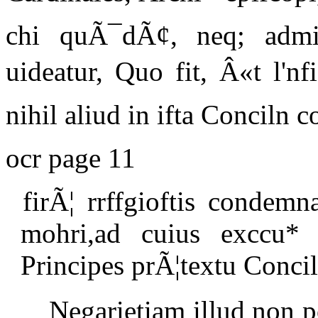
chi quÃ¯dÃ¢, neq; admit
uideatur, Quo fit, Â«t l'nf
nihil aliud in ifta Conciln 
ocr page 11
firÃ¦ rrffgioftis condem
mohri,ad cuius exccu*
Principes prÃ¦textu Concil
Negarietiam illud non 