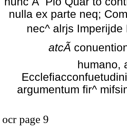
nunc Ã Pio Quar to cont
nulla ex parte neq; Com
nec^ alrjs Imperijde
atcÃ
conuention
humano, a
Ecclefiacconfuetudini
argumentum fir^ mifsi
ocr page 9