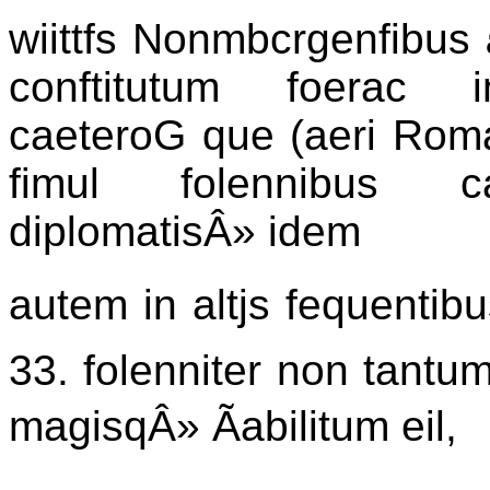
wiittfs Nonmbcrgenfibus
conftitutum foerac in
caeteroG que (aeri Roma
fimul folennibus cau
diplomatisÂ» idem
autem in altjs fequentib
33. folenniter non tant
magisqÂ» Ãabilitum eil,