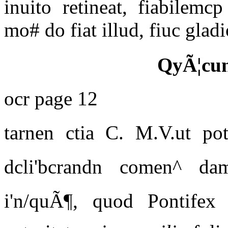
inuito retineat, fiabilem
mo# do fiat illud, fiuc glad
QyÃ¦cun
ocr page 12
tarnen ctia C. M.V.ut po
dcli'bcrandn comen^ d
i'n/quÃ¶, quod Pontifex 