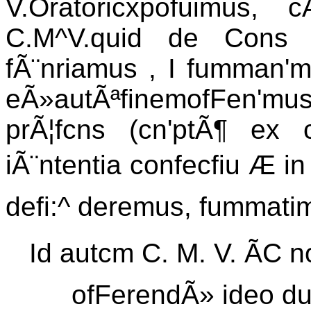
V.Oratoricxpofuimus, 
C.M^V.quid de Cons e
fÃ¨nriamus , I fumman'm
eÃ»autÃªfinemofFen'm
prÃ¦fcns (cn'ptÃ¶ ex
iÃ¨ntentia confecfiu Æ in
defi:^ deremus, fummati
Id autcm C. M. V. ÃC no
ofFerendÃ» ideo du