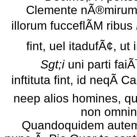
Clemente nÃ®mirum S
illorum fucceflÃM ribus
fint, uel itadufÃ¢, ut
Sgt;i
uni parti faiÃ
inftituta fint, id neqÃ
neep alios homines, qu
non omninÃ
Quandoquidem autem 