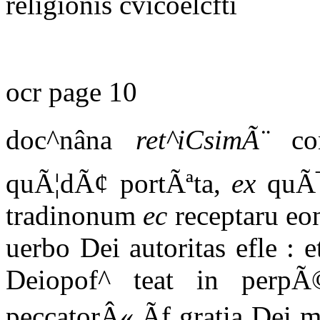
religionis cvicoelcfti
ocr page 10
doc^nâna
ret^iCsimÃ¨
con
quÃ¦dÃ¢ portÃªta,
ex
quÃ¯
tradinonum
ec
receptaru eo
uerbo Dei autoritas efle : 
Deiopof^ teat in perpÃ©
peccatorÂ«,Ãf gratia Dei