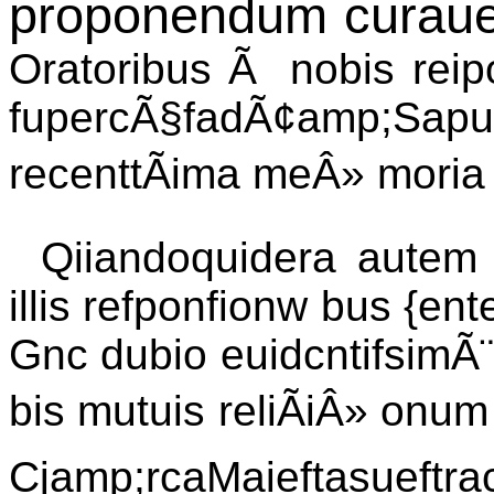
proponendum curaue
Oratoribus Ã nobis reipo
fupercÃ§fadÃ¢amp;Sap
recenttÃima meÂ» moria
Qiiandoquidera autem 
illis refponfionw bus {en
Gnc dubio euidcntifsimÃ¨
bis mutuis reliÃiÂ» onum
Cjamp;rcaMaieftasueftrac