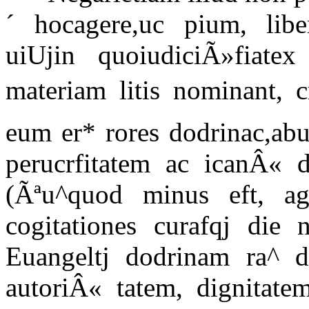
´ hocagere,uc pium, libe
uiUjin quoiudiciÃ»fiatex
materiam litis nominant, 
eum er* rores dodrinac,ab
perucrfitatem ac icanÂ« 
(Ãªu^quod minus eft, a
cogitationes curafqj die
Euangeltj dodrinam ra^ di
autoriÂ« tatem, dignitat