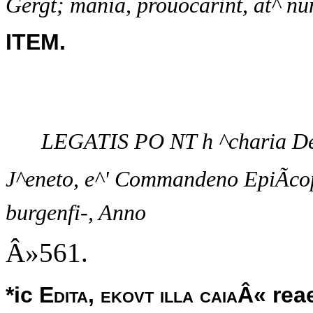
Gergt; mania, prouocarint, at^ nu
ITEM.
LEGATIS PO NT h ^charia Del
J^eneto, e^' Commandeno EpiÃco
burgenfi-, Anno
Â»561.
*ic
Edita, ekovt illa caiaÂ«
rea