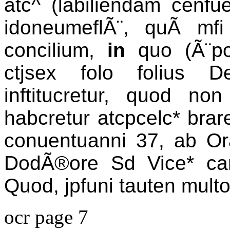
atc^ (labiliendam cenfu
idoneumeflÃ¨, quÃ mf
concilium,
in
quo (Ã¨po
ctjsex folo folius 
inftitucretur, quod no
habcretur atcpcelc* brar
conuentuanni 37, ab Or
DodÃ®ore Sd Vice* canc
Quod, jpfuni tauten mult
ocr page 7