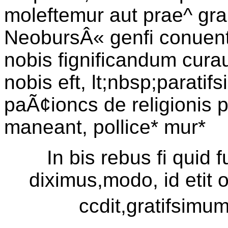
moleftemur aut prae^ gra
NeobursÂ« genfi conuentu
nobis fignificandum cur
nobis eft, lt;nbsp;paratif
paÃ¢ioncs de religionis p
maneant, pollice* mur*
In bis rebus fi quid 
diximus,modo, id etit 
ccdit,gratifsimu