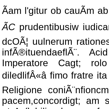
Ãam l'gitur ob cauÃm 
ÃC
prudentibusiw iudicar
dcOÃ¦ uulnerum ratione
infÃ®ituendaeflÃ¨. A
Imperatore Cagt; rolo
diledlifÂ«â fimo fratre 
Religione coniÃ¨nfion
pacem,concordigt; am se