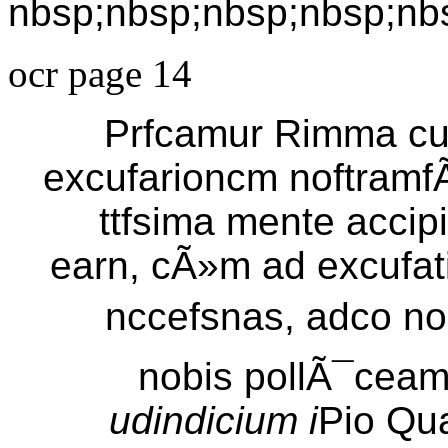
nbsp;nbsp;nbsp;nbsp;nb
ocr page 14
Prfcamur Rimma cum 
excufarioncm noftramf
ttfsima mente accip
earn, cÃ»m ad excufa
nccefsnas, adco non
nobis pollÃ¯ceamu
udindicium i
Pio Qu