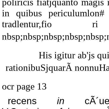
poliricis fiatjquanto magis 
in quibus periculumlon#
tradlentur,fio 
nbsp;nbsp;nbsp;nbsp;nbsp;n
His igitur ab'js q
rationibuSjquarÃ nonnuHa
ocr page 13
recens
in
cÃ´uen