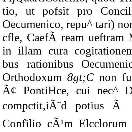
tio, ut pofsit pro Concili
Oecumenico, repu^ tari) no
cfle, CaefÃ ream ueftram 
in illam cura cogitation
bus rationibus Oecumen
Orthodoxum
8gt;C
non fu
Ã¢ PontiHce, cui nec^ D
compctit,iÃ¨d potius Ã CÃ
Confilio cÃ¹m Elcclorum 