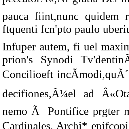
pauca fiint,nunc quidem
ftquenti fcn'pto paulo ube
Infuper autem, fi uel maxi
prion's Synodi Tv'denti
Concilioeft incÃmodi,quÃ´
decifiones,Ã¼el ad Â«Ota
nemo Ã Pontifice prgter man
Cardinales, Archi* epifcopi