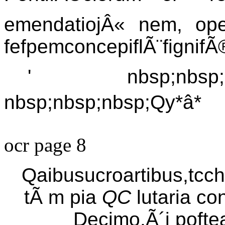
emendatiojÂ« nem, op
fefpemconcepiflÃ¨fignif
' nbsp;nbsp;nbsp
nbsp;nbsp;nbsp;Qy*â*
ocr page 8
Qaibusucroartibus,tcc
tÃ m pia
QC
lutaria c
Decimo,Ã´i pofte