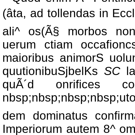
(âta, ad tollendas in Ecc
ali^ os(Ã§ morbos non 
uerum ctiam occafioncs
maioribus animorS uolunt
quutionibuSjbelKs
SC
la
quÃ´d onrifices con
nbsp;nbsp;nbsp;nbsp;utori
dem dominatus confir
Imperiorum autem 8^ omn