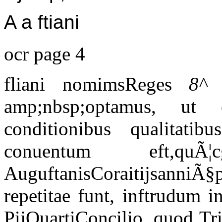
A a ftiani
ocr page 4
fliani nomimsReges
8^
P
amp;nbsp;optamus, ut
conditionibus qualitat
conuentum eft,qu
AuguftanisCoraitijsanniÃ
repetitae funt, inftrudum i
PijQuartiConcilio, quod Tri