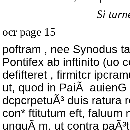
Si tarn
ocr page 15
poftram , nee Synodus talÃ
Pontifex ab inftinito (u
defifteret , firmitcr ipcra
ut, quod in PaiÃ¯auienG
dcpcrpetuÃ³ duis ratura re
con* ftitutum eft, faluum 
unquÃ m, ut contra paÃ