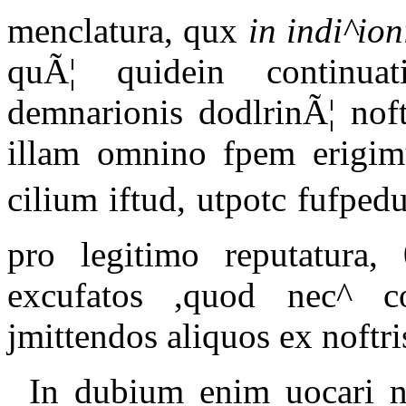
menclatura, qux
in indi^ion
quÃ¦ quidein continua
demnarionis dodlrinÃ¦ noft
illam omnino fpem erigi
cilium iftud, utpotc fufpe
pro legitimo reputatura,
excufatos ,quod nec^ co
jmittendos aliquos ex noft
In dubium enim uocari n