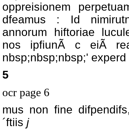
oppreisionem perpetuamcp
dfeamus : Id nimirut
annorum hiftoriae lucul
nos ipfiunÃ c eiÃ reaM
nbsp;nbsp;nbsp;' experd 
5
ocr page 6
mus non fine difpendif
´ftiis
j