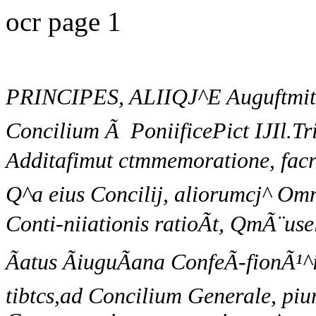
ocr page 1
PRINCIPES, ALIIQJ^E Auguftmit C
Concilium Ã PoniificePict IJIl.Tr
Additafimut ctmmemoratione, facr
Q^a eius Concilij, aliorumcj^ Om
Conti-niiationis ratioÃt, QmÃ¨us
Ãatus ÃiuguÃana ConfeÃ-fionÃ¹
tibtcs,ad Concilium Generale, pi