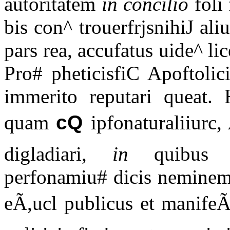
autoritatem
in concilio
foli 
bis con^ trouerfrjsnihiJ ali
pars rea, accufatus uide^ lic
Pro# pheticisfiC Apoftolic
immerito reputari queat.
quam
cQ
ipfonaturaliiurc,
digladiari,
in
quibus o
perfonamiu# dicis neminem f
eÃ,ucl publicus et manifeÃ