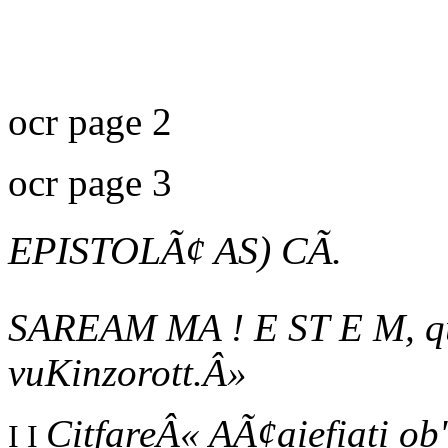
ocr page 2
ocr page 3
EPISTOLÃ¢
AS) CÃ.
SAREAM MA ! E ST E M, qu
vuKinzorott.Â»
CitfareÂ« AÃ¢aiefiati ob
I I