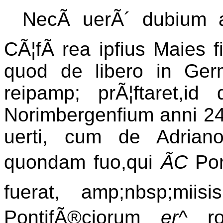
NecÃ uerÃ´ dubium 
CÃ¦fÃ rea ipfius Maies fi
quod de libero in Germ
reipamp; prÃ¦ftaret,i
Norimbergenfium anni 24
uerti, cum de Adrian
quondam fuo,qui
ÃC
Pon
fuerat, amp;nbsp;mii
PontifÃ®ciorum
er^
r