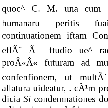
quoc^ C. M. una cum o
humanaru peritis fuai
continuationem iftam Conc
eflÃ¨ Ã ftudio ue^ racr
proÂ«Â« futuram ad mut
confenfionem, ut multÃ
allatura uideatur, . cÃ¹m 
dicia
Si
condemnationes doc