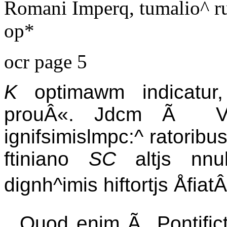
Romani Imperq, tumalio^ r
op*
ocr page 5
K
optimawm indicatur, 
prouÂ«. Jdcm Ã Vete
ignifsimislmpc:^ ratorib
ftiniano
SC
altjs nnul
dignh^imis hiftortjs Åfiat
Quod enim Ã Pontifict