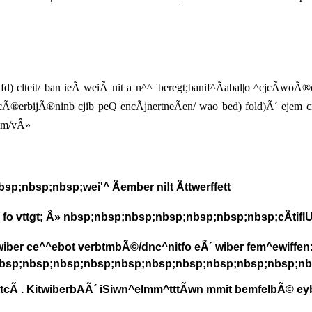
) clteit/ ban ieÃ weiÃ nit a n^^ 'beregt;banif^Ãabal|o ^cjcÃwoÃ
rcÃ®erbijÃ®ninb cjib peQ encÃjnertneÃen/ wao bed) fold)Ã´ ejem ci
pem/vÂ»
;nbsp;nbsp;wei'^ Ãember ni!t Ãttwerffett
( fo vttgt; Â» nbsp;nbsp;nbsp;nbsp;nbsp;nbsp;nbsp;cÃtiflU
wiber ce^^ebot verbtmbÃ©/dnc^nitfo eÃ´ wiber fem^ewiffen:
bsp;nbsp;nbsp;nbsp;nbsp;nbsp;nbsp;nbsp;nbsp;nbsp;nbs
 rtttcÃ . KitwiberbAÃ´ iSiwn^elmm^tttÃwn mmit bemfelbÃ© 