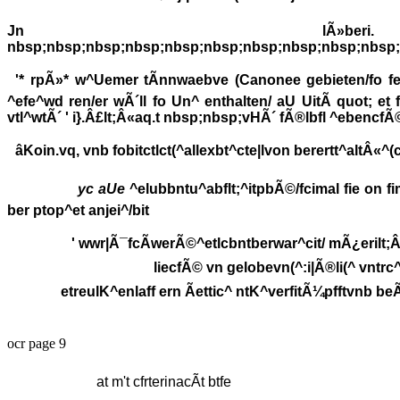
Jn lÃ»beri. nbsp;nbsp;nbs
nbsp;nbsp;nbsp;nbsp;nbsp;nbsp;nbsp;nbsp;nbsp;nbsp;
'* rpÃ»* w^Uemer tÃnnwaebve (Canonee gebieten/fo feer
^efe^wd ren/er wÃ´ll fo Un^ enthalten/ aU UitÃ quot; et f
vtl^wtÃ´ ' i}.Â£lt;Â«aq.t nbsp;nbsp;vHÃ´ fÃ®lbfl ^ebencfÃ
âKoin.vq, vnb fobitctlct(^allexbt^cte|lvon berertt^altÂ
yc aUe
^elubbntu^abflt;^itpbÃ©/fcimal fie on fi
ber ptop^et anjei^/bit
' wwr|Ã¯fcÃwerÃ©^etlcbntberwar^cit/ mÃ¿erilt;Â§
liecfÃ© vn gelobevn(^:i|Ã®li(^ vntrc^l
etreulK^enlaff ern Ãettic^ ntK^verfitÃ¼pfftvnb beÃ
ocr page 9
at m't cfrterinacÃt btfe