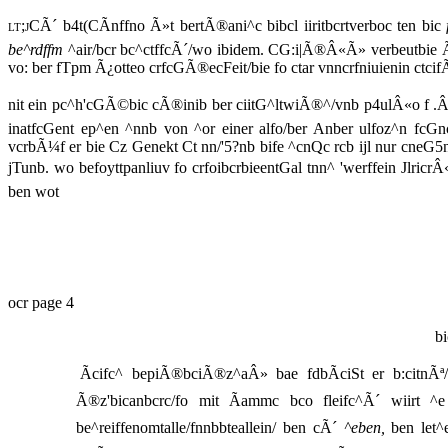
lt;jCÃ´
b4t(CÃnffno Ã»t bertÃ®ani^c bibcl iiritbcrtverboc ten bic
be^rdffm
^air/bcr bc^ctffcÃ´/wo ibidem. CG:i|Ã®Â«Ã» verbeutbie Ã¨c
vo: ber fTpm Ã¿otteo crfcGÃ®ecFeit/bie fo ctar vnncrfniuienin ct
nit ein pc^h'cGÃ©bic cÃ®inib ber ciitG^ltwiÃ®^/vnb p4ulÂ«o f .Â£o:in
inatfcGent ep^en ^nnb von ^or einer alfo/ber Anber ulfoz^n fcG
vcrbÃ¼f er bie Cz Genekt Ct nn/'5?nb bife ^cnQc rcb ijl nur cneG5n 
jTunb. wo befoyttpanliuv fo crfoibcrbieentGal tnn^ 'werffein Jlric
ben wot
ocr page 4
b
Ãcifc^ bepiÃ®bciÃ®z^aÂ» bae fdbÃciSt er b:citnÃª/f^
Ã®z'bicanbcrc/fo mit Ãammc bco fleifc^Ã´ wiirt ^e
be^reiffenomtalle/fnnbbteallein/ ben cÃ´
^eben,
ben let^e