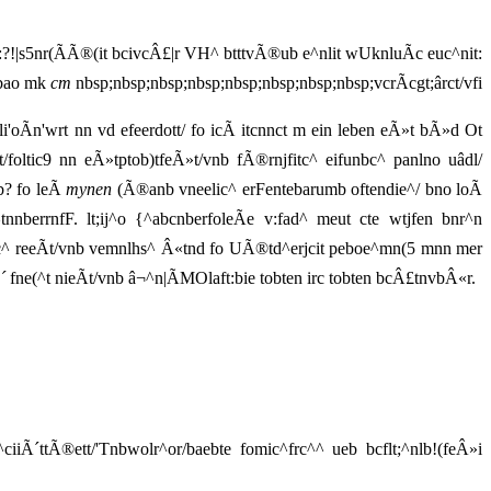
:?!|s5nr(ÃÃ®(it bcivcÂ£|r VH^ btttvÃ®ub e^nlit wUknluÃc euc^nit:
n/bao mk
cm
nbsp;nbsp;nbsp;nbsp;nbsp;nbsp;nbsp;nbsp;vcrÃcgt;ârct/vfi
i'oÃn'wrt nn vd efeerdott/ fo icÃ itcnnct m ein leben eÃ»t bÃ»d Ot
t/foltic9 nn eÃ»tptob)tfeÃ»t/vnb fÃ®rnjfitc^ eifunbc^ panlno uâdl/
b? fo leÃ
mynen
(Ã®anb vneelic^ erFentebarumb oftendie^/ bno loÃ
berrnfF. lt;ij^o {^abcnberfoleÃe v:fad^ meut cte wtjfen bnr^n
c^ reeÃt/vnb vemnlhs^ Â«tnd fo UÃ®td^erjcit peboe^mn(5 mnn mer
´
fne(^t nieÃt/vnb â¬^n|ÃMOlaft:bie tobten irc tobten bcÂ£tnvbÂ«r.
Ã´ttÃ®ett/'Tnbwolr^or/baebte fomic^frc^^ ueb bcflt;^nlb!(feÂ»i