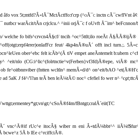
cd âfo vox 5t;mtfd?Â«lÃ¯MctÃctffo:t'crp
(^oÃ¯c
inctn cÃ¯cwflVnt â¢
Ã¯ nutbcr warÃcit/tÃn crjclcu.^ ^inii orjÃ¯c f oUvft Ã¯im^ beFcnno
cn/
welche fo bifs^crvcn4Â§cf/ tncih ^oc^5ttlt;ilo roeÃt Ã§ÃÃ®ijÃ® l
^off(otgt;erpf4rrer)onlafFcr feut/ 4kp4nÃ®uÃ´ offt incl turn.;. 5Â»c
cn^leUen ober^ebc felt icÃb^(Ã tiV empet aneÃntemelt b:ubern c^c
eit/nlo (CG:i^lic^(folrtnctie^v(Ferben}vf3fd)Ã®epe, viÃ® mc^tnn
ob fe^oitbnnviber (fntten wcltln^ memÂ«d/d^ on^eit/bAO ^et(Ã®H'
ne ad 5aK
J
f4^/'l?an teÃ ben leÃ¼tÃ© noc^ cfefiel fo wer n^
^cgt;ttcÃ
Vwttgt;ermentey*gt;vn\gt;^cSoÃ®f4m/fBntgt;cralÃ´eiit|TC
rÃ´ vnc^Ã®if rUc^e itocÂ§ wiber m eni Â«tdÃ¼bbt^^ iiÃ¼f$fur^cii
 bcwe^z 5Ã b lEe c^rciffciÃ®.