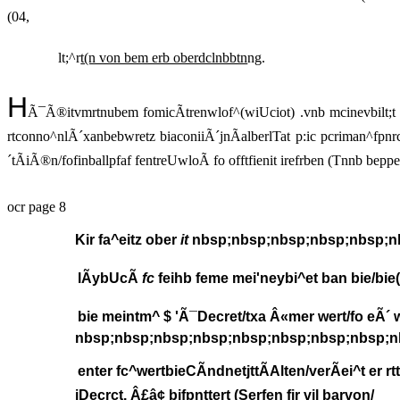
(04,
lt;^r
t(n von bem erb oberdclnbbtn
ng.
H
Ã¯Ã®itvmrtnubem fomicÃtrenwlof^(wiUciot) .vnb mcinevbilt;t fd
rtconno^nlÃ´xanbebwretz biaconiiÃ´jnÃalberlTat p:ic pcriman^fpn
´tÃiÃ®n/fofinballpfaf fentreUwloÃ fo offtfienit irefrben (Tnnb bep
ocr page 8
Kir fa^eitz ober
it
nbsp;nbsp;nbsp;nbsp;nbsp;nbsp
lÃybUcÃ
fc
feihb feme mei'neybi^et ban bie/bie
bie meintm^ $ 'Ã¯Decret/txa Â«mer wert/fo eÃ´ 
nbsp;nbsp;nbsp;nbsp;nbsp;nbsp;nbsp;nbsp;n
enter fc^wertbieCÃndnetjttÃAlten/verÃei^t er
iDecrct. Â£â¢ bjfpnttert (Serfen fjr vil barvon/