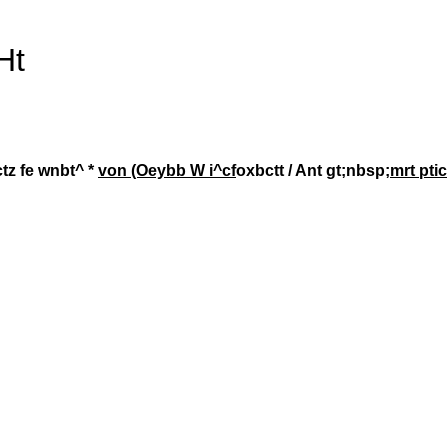
Ht
ctz fe wnbt^ *
von (Oeybb W i^cf
oxbctt / Ant gt;nbsp;
mrt ptic