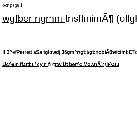
ocr page 1
wgfber ngmm
tnsflmimÃ¶ (ollg
lt;3^e
fPerre
tt aSai
tglowd
j 3
6gm^rtgt;t/gt;nobiÃ6wfcimbCT
Uc^em ffattbt / cy n
frrt
ttw Ut ber^c MownÃ¼tit^atu