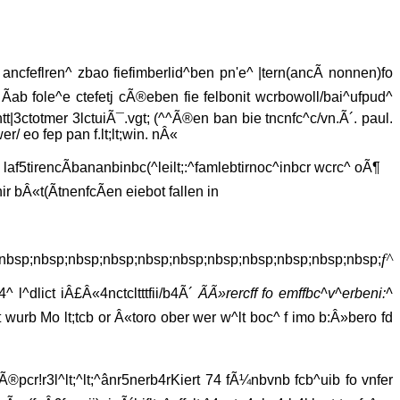
ancfeflren^ zbao fiefimberlid^ben pn'e^ |tern(ancÃ nonnen)fo
ab fole^e ctefetj cÃ®eben fie felbonit wcrbowoll/bai^ufpud^
t|3ctotmer 3lctuiÃ¯.vgt; (^^Ã®en ban bie tncnfc^c/vn.Ã´. paul.
/ eo fep pan f.lt;lt;win. nÂ«
 laf5tirencÃbananbinbc(^leilt;:^famlebtirnoc^inbcr wcrc^ oÃ¶
ir bÂ«t(ÃtnenfcÃen eiebot fallen in
f^
nbsp;nbsp;nbsp;nbsp;nbsp;nbsp;nbsp;nbsp;nbsp;nbsp;nbsp;
4^ l^dlict iÂ£Â«4nctcltttfii/b4Ã´
ÃÃ»rercff fo emffbc^v^erbeni:^
t wurb Mo lt;tcb or Â«toro ober wer w^lt boc^ f imo b:Â»bero fd
pcr!r3l^lt;^lt;^ânr5nerb4rKiert 74 fÃ¼nbvnb fcb^uib fo vnfer