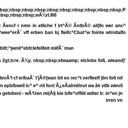
nbsp;nbsp;nbsp;nbsp;nbsp;P
bsp;nbsp;nbsp;wÃ¼rt.l66
Ãencf r nmn in etliche f irt^Ã© ÃntbÃ© ait)fo wer anc^
^wee^erÃ´ vff erben ban bj fleifc^Cbat^w fointe wtrnitalfo
tlt;^jwnit^ebfclefelifeit miifÃ¯man
an 2gt;icre. Ã¼y. nbsp;nbsp;etwaamp; etclobe folL wieand)'
³l cf er/baÃ´ t'|Ã®(wan bit eo rec^t verfleefl )bn folt
nit
 epb/bweil ic^ e^ nit font Ã¿eÃalreit/nut wa â¢ vitb wievil
n geloben/ - wÃ³Uen mi(Â§ bie bife^offiiit wdter b: in^en jn
irren vn