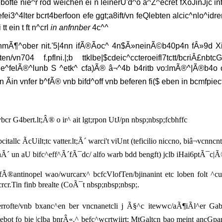
gebofte nie^r rod weichen ei n leinerU'd^o â^Z^ecret fXoJinJjc in
nffefei3^4lter bcrt4berfoon efe ggt;a8ift/vn feQlebten alcic^nlo^idr
tt ein t ft n^crl
in anfnnber
4c^^
nmÃ¶^ober nit.'5|4nn ifÃ®Ãoc^ 4n$Ã»neinÃ©b40p4n fÂ»9d XinÂ«
704 f.pflni.|;b ttklbe|$cdeic^ccteroeifl7tctt/bcriÂ£nbtcGt
0 ie^felÃ®^lunb S ^etk^ cfa)Ã® â¬^4b b4ritb vo:lmÃ®^|Ã®b4o c
un Ãin vnfer b^fÃ® vnb bifd^off vnb beferen fi($ eben in bcmfpie
cr G4bert.lt;Â® o ir^ ait lgt;rpon UtJ/pn nbsp;nbsp;fcbhffc
allc ÃcUilt;tc vatter.lt;Ã´ warci't viUnt (teficilio niccno, biâ¬vcnncn
âaÃ´ un aU bifc^eff^Ã´fÃ¯dc/ alfo warb bdd bengft) jclb iHai6ptÃ¯c|
®antinopel wao/wurcarx^ bcfcVlofTen/bjinanint etc loben folt ^cuf
cr.Tin finb brealte (CoÃ¯t nbsp;nbsp;nbsp;.
errofte/vnb bxanc^en ber vncnanetcli j Ã§^c itewwc/aÃ¶iÃl^er Gab t
tebot fo bie |clba bnrÂ«.^ befc^wcrtwiirt; MtGaltcn bao meint ancGpa