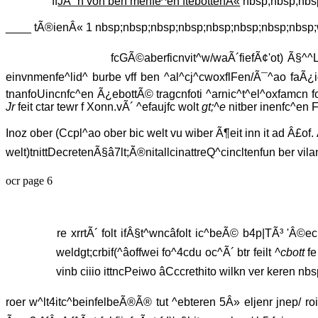
ff
JÃ¯n von ben menfe^en ftebottenÂ«
nbsp;nbsp;nbsp
____ tÃ®ienÂ« 1 nbsp;nbsp;nbsp;nbsp;nbsp;nbsp;nbsp;nbsp;wo
fcGÃ©aberficnvit^w/waÃ´fiefÃ¢'ot) Ã§^^Lj
einvnmenfe^lid^ burbe vff ben ^al^cj^cwoxflFen/Ã¯^ao faÃ¿ie
tnanfoUincnfc^en Ã¿ebottÃ© tragcnfoti ^arnic^t^el^oxfamcn for
Jr
feit ctar tewr f Xonn.vÃ´ ^efaujfc wolt
gt;^e
nitber inenfc^en F
Inoz ober (Ccpl^ao ober bic welt vu wiber Ã¶eit inn it ad Â£of
welt)tnittDecretenÃ§â7lt;Ã®nitallcinattreQ^cincltenfun ber vilan
ocr page 6
re xrrtÃ´ folt ifÂ§t^wncâfolt ic^beÃ© b4p|TÃ³ 'Â©ecr
weldgt;crbif(^âoffwei fo^4cdu oc^Ã´ btr feilt
^cbott
fe
vinb ciiio ittncPeiwo âCccrethito wilkn ver keren nbs
roer w^lt4itc^beinfelbeÃ®Ã® tut ^ebteren 5Â» eljenr jnep/ roi