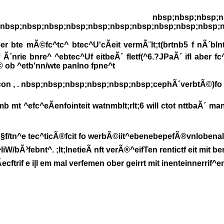
p;nbsp;nbsp;nbsp;nbsp;nbsp;
nbsp;nbsp;nbsp;nbsp;nbsp;nbsp;nbsp;nbsp;nbsp;nbsp;n
 bte mÃ©fc^tc^ btec^U'cÃeit vermÃ¨lt;t(brtnb5 f nÃ´blnt 
 Ã´nrie bnre^ ^ebtec^Uf eitbeÃ´ fletf(^6.?JPaÃ´ ifl aber fc
© ob ^etb'nn/wte panlno fpne^t
«^(con , . nbsp;nbsp;nbsp;nbsp;nbsp;nbsp;cephÃ´verbtÃ©)fo b
mb mt ^efc^eÃenfointeit watnmblt;rlt;6 will ctot nttbaÃ´ m
f/tn^e tec^ticÃ®fcit fo werbÃ©iit^ebenebepefÃ®vnlobenallevÃ
iW/bÃ³febnt^. ;lt;lnetieÃ nft verÃ®^eifTen rentictf eit mit bem
ecftrif e i|l em mal verfemen ober geirrt mit inenteinnerrif^e