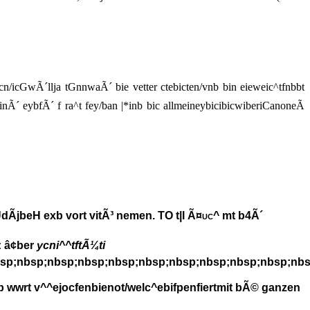
®cn/icGwÃ´llja tGnnwaÃ´ bie vetter ctebicten/vnb bin eieweic^tfnbbt
nÃ´ eybfÃ´ f ra^t fey/ban |*inb bic allmeineybicibicwiberiCanoneÃ
dÃjbeH exb vort vitÃ³ nemen. TO t|l
Ã¤uc^
mt b4Ã´
 â¢ber
ycni^^tftÃ¼ti
p;nbsp;nbsp;nbsp;nbsp;nbsp;nbsp;nbsp;nbsp;nbsp;nbsp
eyb wwrt v^^ejocfenbienot/welc^ebifpenfiertmit bÃ© ganzen