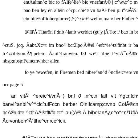
entÃaltnn^z bic (o fAlfe^lie^ bic vnerfarÃ© |
c^wac^c
m^
bao ben ley en allein c^cp: cbi^t/ vn baÃ³ ben p:
i^ciÃ¼
ein bife^offioberpfarrer)
fc)^ cini^
weibo man/ ber Finber
^
â¢Iâ'Ã®l)ar5n f :inb ^lanb werbict (gt;'y |Ã®o: i/ bao in 
^ctuS. jcq. Ãabt.Xc^t im bnc^ bcr2lpo|Ã®el ^efc^ie^tz'finbt ir
fc^zcibtvon.Ã¶.peterd Ãauf^franwen. 00 wi^t irbie l^yfÃ¯oÃ®i vÃ
nbsp;nbsp;Fcinemvnber allen
fo ye ^ewefen, in Firemen bed niber^an^d ^ncfleic^en/ vnb
ocr page 5
an vitÃ´ ^ereic^t/vnÃ¯) bnf
0
in^ctn fall vit Ygt;nfch^
banvi^anbi^v^^cfc^ufFccn berber Olnifcamp;crvnb CofÃ®cnQcnt
bcÃ®udte ^cfcÃÃ®tfft/fo tc^ au{;Ã® Ã bibelanÃ¿e^o^cn/'Ufl
Ãcrvonben^Ã´tthe^enrce^tcii.