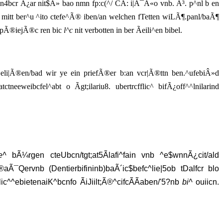
cn4bcr Ã¿ar nit$Â» bao nmn fp:c(^/ CÃ: i|Ã¯Â«o vnb. Ã³. p^nl b en
vnb mitt ber^u ^ito ctefe^Ã® iben/an welchen fTetten wiLÃ¶.panl/baÃ¶
bcnpÃ®iejÃ®c ren bic
l^c
nit verbotten in ber Ãeili^en bibel.
n^eli|Ã®en/bad wir ye ein priefÃ®er b:an vcr|Ã®ttn ben.^ufebiÂ»d
neeweibcfel^abt o Ãgt;ilariu8. ubertrcfflic^ bifÃ¿off^^lnilarind
lie^
bÃ¼rgen cteUbcn/tgt;at5Ãlafi^fain vnb ^e$wnnÃ¿cit/ald
Ã®aÃ¯Qervnb (Dentierbifininb)baÃ´ic$befc^lie|5ob tDalfcr blo
 lic^^ebietenaiK^bcnfo ÃiJiilt;Ã®^cifcÃÃaben/'5?nb
bi^
ouiicn.