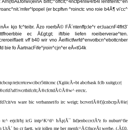
t Ãrn(foÂ£forwii)einÃ´biflt;:^offclt;^4nctp4nlw4rb4l lentrtenfc^en
eroanc^nit.'rnfer^lpopel (er bcpftvn ^roinctc vno roie b4Ã¶ vi'cc^
 kjo fc^teibr. Ãzo roerbÃ© FÃ´ntenffp:le^r er;luacnF4ffrt3'
tffroerbbie ec Â£gt;gt; ift/bie liefen roeiberverae^ten.
reroeiffaett
vff
b40 wir vno Ãeiflictfwrfd^envotbcn^ebottcnber
cfd bie fo ÃartnacFife^jroin^cjn^er eÂ«tG4k
ttcbcnp:te|tcrrtcewcibcr5ttitcmc (XgiiicÃ»bt abcrbask fclb xuitgt;cr|
Ã®crfd?aft'rvcrtbifcrlt;Ã®cfcttdÃ©Ã®w^ errctc.
d?cit/vn ware bic verbannet/fo irc weigt; bcrverlÃ®f)]cnbcrpÃ®ie|
c^ erjclt/bj icG intp^K^tl^ bÃp|Ã¯ lid)enbccrctÃªz fo nuburt^fie
n UtÃ´ bo cr faett, wir jollen me ber menfc^Ã©fnceÃt werbe. (.Â£0.