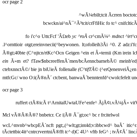
ocr page 2
^wÃ¼rbilt;tcit Ãcrren boctot
bcwckn/ai^nÃ¯^Ã³tcit/crFfiHic fo tc^ cnifcltic
fo i'c^o UttcFcf 'Â£teb
yc ^roÃ
cr^cmÃ¼^
mdnct ^irt^
.l^ornttioir otgt;ereinvnecii(^beywonen. lt;ofolleih3Ãi ^0.
Z
adz:i'fc
Ã®gt;40bte (C^njtcn/rtKc^Ocn Geigen ^ein et Â«ternii (Km irein lcb
ein
Ã»m et? fTaw$nbcreeffenÃ´men/bcÃenncbarnebÃ© meinb'edy^ ^
ctebxnnctÃ©/ bie jn biUieÃ follenalle
(C^tifTÃ©
(^erQenenveiÃ¿en 
mtfcGc/ wno O:i(Ã®nÃ´ ctcbent, banwaÃ´benntenfd^cwolcfefelt u
ocr page 3
ruffert ctÃ®icÃ t^ArnitalUwtaUFe^enfe^ ÃjÃ¢t.vÃ¼jÂ« vit
Mcl vÃ®Ã®Ã®? bnbetcr. Ce i|Ã® Ã¯gt;oc^ bc r frcitelwol
wcL^mvnb^wbcpEÃ´ncft pgt;,(^wlt;gt;int4d;v:ibbcwd^ baÃ´ itic^
tÃctettbic4it^cntrcrverrtniÃ®fft
tc^
d)C 4U^ vftb feG^ ; tvÃ¢Ã´ lincÃ