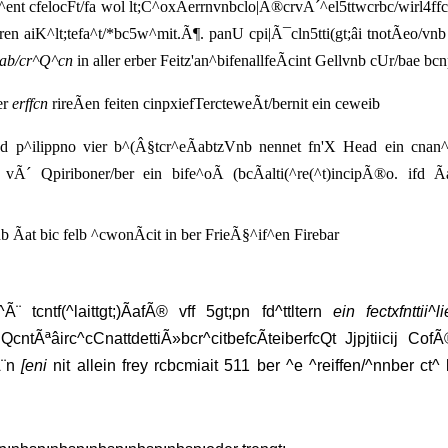
ent cfelocFt/fa wol lt;C^oxÃerrnvnbclo|Ã®crvÃ´^el5ttwcrbc/wirl4ff
ren aiK^lt;tefa^t/*bc5w^mit.Ã¶. panU cpi|Ã¯cln5tti(gt;âi tnotÃeo/
ab/cr^Q^cn
in aller erber Feitz'an^bifenallfeÃcint Gellvnb cUr/bae 
ber
erffcn
rireÃen feiten cinpxiefTercteweÃt/bernit ein ceweib
 bad p^ilippno vier b^(Â§tcr^eÃabtzVnb nennet fn'X Head ein cna
´ Qpiriboner/ber ein bife^oÃ (bcÃalti(^re(^t)incipÃ®o. ifd Ãatct
 Ãat bic felb ^cwonÃcit in ber FrieÃ§^if^en Firebar
Ã¨ tcntf(^laittgt;)ÃafÃ® vff 5gt;pn fd^ttltern
ein fectxfnttii^
Ãªâirc^cCnattdettiÃ»bcr^citbefcÃteiberfcQt Jjpjtiicij Cof
Ã¨n
[eni
nit allein frey rcbcmiait 511 ber ^e ^reiffen/^nnber ct^