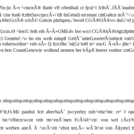
f!zc/ja
Ã»t ^cincnÃ® flanb vff crbeitbail cr fp:i(^t fclbÃ´.JÃÃ´inad
inr fun6 lt;ttbt5uvcrpccÂ«/ b$ fuGrtud) nrcniunt cittGaltcn tnÃ´^/
c
cifÃ®licGciÃ® o:bÃ© Gntcin plufupen,/ bweil
CGÃ®OÃ®wo
duG^ef 
.r9 ^leicG feilt eilt Â«Â»GMâ-âv ber wo:t CGÃ®i|Ã®i/tgt;ifpttttertb
ncl Gentrtei'.^o bn ein weib niinpll GrtfÃ¯nitieGroerefÃ¼nbictt v
vnberweifnn^ vnb nÂ» Q lt;rcfibc 'ni(Gr b40 ie^ encG Â«tÂ» jltic^ le^
rÂ«n ben CountGem/wie wollend nennen ber bÃpJl beeret vonber cntGd
ic nbsp;nbsp;nbsp;nbsp;nbsp;nbsp;nbsp;nbsp;nbsp;nbsp;nbsp;nbsp;nbsp
lt;J:t.Mi/ pauhui Icrt aber/baÃ´ jwcyerley rufc^eitz^btc cr^ f op
 bic^t/fiirctcwcnt vnb rtn^enÃ´men FcÃ¼f:^cir/ von wel cÃcr
it werben aneÃ Ã ^ocÃ^eit ^ebot ten.Ã» wÃ´lt^ot von Ã§ymcl bao