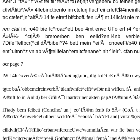
Ãerr 3 ^fÂ»^ f^Ã»t fel fiir feÃ»t fd)'ef)hjt vergeben/ b5 feinen 
ctlvfÃfitti^/vÃ» 4llebinctbenfo im ctefurj flucFeii crleK$f4inei
trc ctefet^jn^alfÃ© 14 fe efretf bifcboff. fen
cÃ¶
nt 14llcMt nie mi 
ren cfat
int ro40 bie fc^roac^ett beo 4mt envc UFo erf r4 ^e
Â»lÃ¼- ^ct|Ã® breroerben ben eelid?en|i4nb verbieten/vn
7DifefTellbcr(^cilidÃªbibel^?4 bett mein ^eifÃ¯ crroeeFt/b4
ent^ultnn^z vn ab vÃ¶teiifelan^eraitcfenane^ nit ^ielr^. cfan n
ocr page 7
tW 14fc^xverÃ© cÃ´foiÃ®tÃª
mit
ugt;n5c,,iftg tcd^t Æ eÃ Ã® ccwyb
tgt;c baÃ´obbcmclrcinverbÃ´ttlanftvnfct^efft^wibtr nit wiflcn. fÃ¯anbcit
Ã®nft fo in Ãnlid) ber GfiliÃ¯t inartrcr ner akten papÃfÃ®unuÃ´/t
iTtady bern fclbctt (Conciho/ un j ec^fÃ®m fenb fo 5Â« (CoÃ¯t fÃ
Ã®crk'cÃenweti^eG4lbeir wcld?eÃ´ ^ebotÃ´ bÃªcFt and) vnf:r %)ecr
cilidvil(Cl^Ã®fflltc^crbanvnfcrcneUwe/warnnilaÃen wir fie ban v
ferlK^citcrwueÃfc/^n^eii Gotfatncrt fÃ®innal fentÃ´ ineiÃ®l(^en e