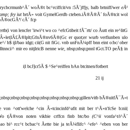
mrycbcrmunb^Ã´ woÃ®t bc^rciffcit/vn :5Ã´jffjy, balb brtniff/wer
eÃ¹
amp; fey iut
brtÃ» voit GymelGerdb cteben.iÃ®Ã®Ã´ foÃ®tcit wol
pÃ®ocGÃª/ cÃ´ fcp
(i von lencfer 'irwi^t wo co ^efcGtibeit fÃ¯rtt/ co Ãutt ein re^litG
nb5Â»let|lÂ£Ã®lplt;GfnÃ®nv6Ã®(Gc er quot;er wurb verfiunben ulo
/ b$ ijl/bao idgt; cii(G nit fiGc. vnb unFnÃ¼pff bnn eint o:bc/ ober
ltnnci/^ mir eo nitjlricB nenne
wie,
nbsp;nbsp;pnnl tGct.TO peÃ§ in
i|l bcJ]cr5Ã $ ^Se^reiffen bAn btcitnen/fotbert
21 ij
;nbsp;nbsp;nbsp;nbsp;nbsp;nbsp;nbsp;nbsp;gillen/vitb bÃ®uitfÃ¯Ã»t
e von ^ott'welche ^cin Â«tcincinfd^afit mit ber t^Ã»n'fcSe b:nii|
/Wo t|Ã®von noten vikbie crffcn finb btc/bo
(C^ii
vonfa^t/i^Ã´
 bi^ rcc^t bcbac^t Ãette bie ja teÃ¼flifc^ ^efe^ ^eben von ber