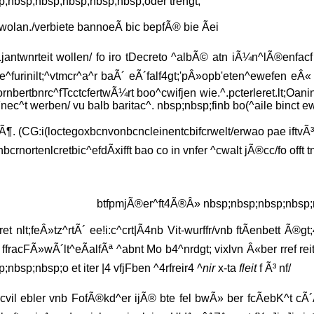
;nbsp;nbsp;nbsp;nbsp;nbsp;oder trengt;
lan./verbiete bannoeÃ bic bepfÃ® bie Ãei
antwnrteit wollen/ fo iro tDecreto ^albÃ© atn iÃ¼n^lÃ®enfacf 
^furinilt;^vtmcr^a^r baÃ´ eÃ´falf4gt;'pÂ»opb'eten^ewefen eÂ« Ã
nbertbnrc^fTcctcfertwÃ¼rt boo^cwifjen wie.^.pcterleret.lt;Oanint
nec^t werben/ vu balb baritac^. nbsp;nbsp;finb bo(^aile binct ewer
. Ã¶. (CG:i(loctegoxbcnvonbcncleinentcbifcrwelt/erwao pae iftvÃ³
bcrnortenlcretbic^efdÃxifft bao co in vnfer ^cwalt jÃ®cc/fo offt tn
btfpmjÃ®er^ft4Ã®Â» nbsp;nbsp;nbsp;nbsp;
et nlt;feÂ»tz^rtÃ´ ee!i:c^crt|Ã4nb Vit-wurffr/vnb ftÃenbett Ã®gt;
 ffracFÃ»wÃ´lt^eÃalfÃª ^abnt Mo b4^nrdgt; vixlvn Â«ber rref rei
p;nbsp;nbsp;o et iter |4 vfjFben ^4rfreir4
^nir
x-ta
fleit
f Ã³ nf/
cvil ebler vnb FofÃ®kd^er ijÃ® bte fel bwÃ» ber fcÃebK^t cÃ´Ã®