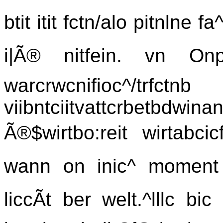
btit itit fctn/alo pitnlne 
i|Ã® nitfein. vn Onpu
warcrwcnifioc^/
viibntciitvattcrbetbdwinan
Ã®$wirtbo:reit wirtabcic
wann on inic^ moment 
liccÃt ber welt.^lllc bic