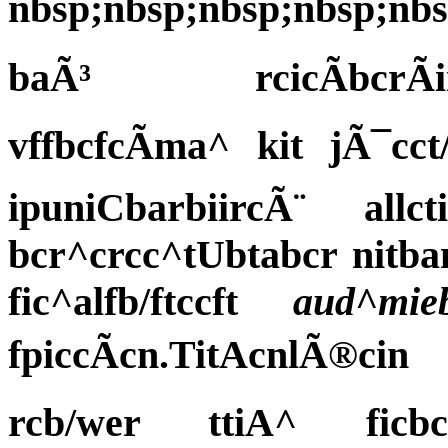
nbsp;nbsp;nbsp;nbsp;nbsp;
baÃ³ rcicÃbcrÃimcl
vffbcfcÃma^ kit jÃ¯cct
ipuniCbarbiircÃ¨ all
bcr^crcc^tUbtabcr nitba
fic^alfb/ftccft
aud^m
fpiccÃcn.TitAcnlÃ®cin 
rcb/wer ttiA^ ficbc