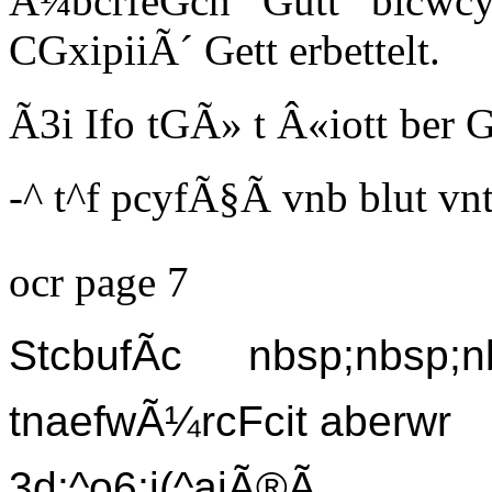
Ã¼bcrfeGcn Gutt bicwcy
CGxipiiÃ´ Gett erbettelt.
Ã3i Ifo tGÃ» t Â«iott ber G
-^ t^f pcyfÃ§Ã vnb blut vnt
ocr page 7
StcbufÃc nbsp;nbsp;nb
tnaefwÃ¼rcFcit aberwr
3d:^o6;i(^aiÃ®Ã