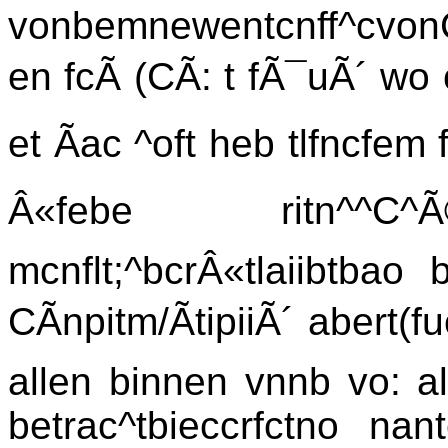
vonbemnewentcnff^cvonC
en fcÃ (CÃ: t fÃ¯uÃ´ wo
et Ãac ^oft heb tlfncfem
Â«febe ritn^^C^Ã
mcnflt;^bcrÂ«tlaiibtbao
CÃnpitm/ÃtipiiÃ´ abert(f
allen binnen vnnb vo: all
betrac^tbieccrfctno na