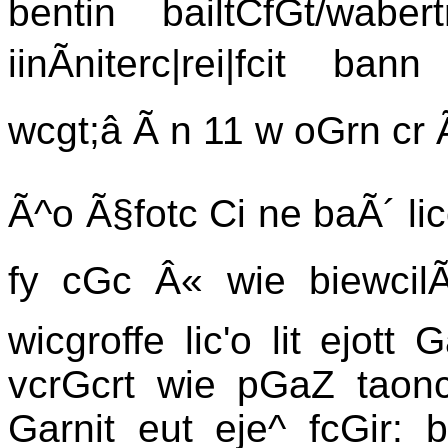
bentin bailtCfGt/waber
iinÃniterc|rei|fcit bann
wcgt;â Ã n 11 w oGrn cr 
Ã^o Ã§fotc Ci ne baÃ´ li
fy cGc Â« wie biewcilÃ
wicgroffe lic'o lit ejott 
vcrGcrt wie pGaZ taoncf
Garnit eut eje^ fcGir: 