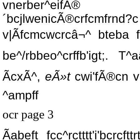
vnerber^eifÃ® 
´bcjlwenicÃ®crfcmfrnd?
v|Ãfcmcwcrcâ¬^ bteba
be^/rbbeo^crffb'igt;. T^
ÃcxÃ^,
eÃ»t
cwi'fÃ®cn vn
^ampff
ocr page 3
Ãabeft fcc^rctttt'i'bcr