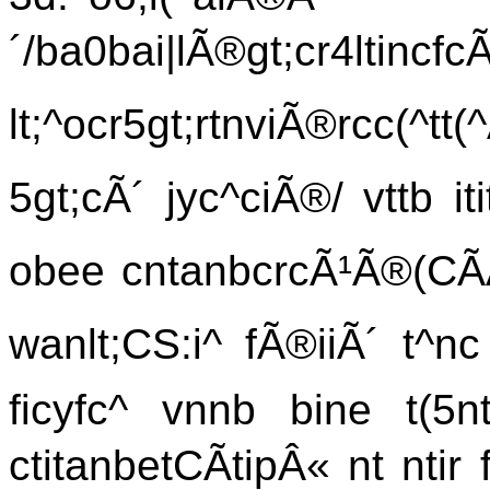
´/ba0bai|lÃ®gt;cr4ltinc
lt;^ocr5gt;rtnviÃ®rcc(^tt(
5gt;cÃ´ jyc^ciÃ®/ vttb iti
obee cntanbcrcÃ¹Ã®(CÃÃ
wanlt;CS:i^ fÃ®iiÃ´ t^nc
ficyfc^ vnnb bine t(5n
ctitanbetCÃtipÂ« nt ntir 