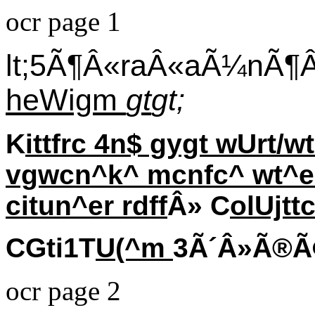
ocr page 1
lt;5Ã¶Â«raÂ«aÃ¼nÃ
heWigm
gt
gt;
K
ittfrc 4n$ gygt wUrt/
vgwcn^k^ mcnfc^ wt^e
citun^er rdff
Â» C
olUjttc
CGti1T
U(^m
3Ã´Â»Ã®Ã
ocr page 2