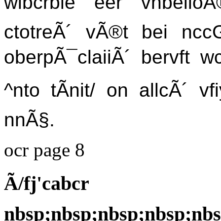
wibcrbie eer vnbeiloÃ®?
ctotreÃ´ vÃ®t bei nc
oberpÃ¯claiiÃ´ bervft w
^nto tÃnit/ on allcÃ´ v
nnÃ§.
ocr page 8
Ã/fj'cabcr
nbsp;nbsp;nbsp;nbsp;nbs