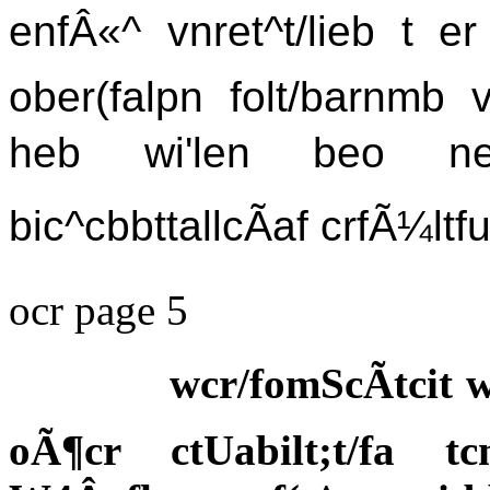
enfÂ«^ vnret^t/lieb t er
ober(falpn folt/barnmb 
heb wi'len beo n
bic^cbbttallcÃaf crfÃ¼lt
ocr page 5
wcr/fomScÃtcit 
oÃ¶cr ctUabilt;t/fa t