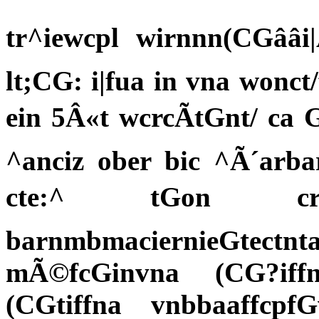
tr^iewcpl wirnnn(CGââ
lt;CG: i|fua in vna wonct/
ein 5Â«t wcrcÃtGnt/ ca 
^anciz ober bic ^Ã´arba
cte:^ tGon cri|
barnmbmaciernieG
mÃ©fcGinvna (CG?iffn
(CGtiffna vnbbaaffcp