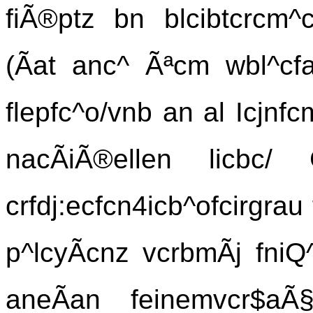
fiÃ®ptz bn blcibtcrcm^ci
(Ãat anc^ Ãªcm wbl^c
flepfc^o/vnb an al Icjnfc
nacÃiÃ®ellen licbc/
crfdj:ecfcn4icb^ofcirgra
p^lcyÃcnz vcrbmÃj fniQ
aneÃan feinemvcr$aÃ§