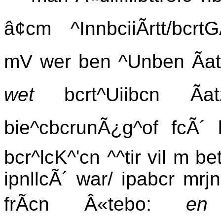
â¢cm ^InnbciiÃrtt/bcr
mV wer ben ^Unben Ãat/Ã
wet
bcrt^Uiibcn 
bie^cbcrunÃ¿g^of fcÃ´ 
bcr^lcK^'cn ^^tir vil m be
ipnllcÃ´ war/ ipabcr mr
frÃcn Â«tebo:
en