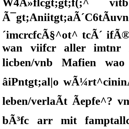
W4Â»flcgt;gt;f(;^ v
Ã¯gt;Aniitgt;aÃ´C6tÃuv
´imcrcfcÃ§^ot^ tcÃ´ ifÃ®
wan viifcr aller imtnr 
licben/vnb Mafien wao 
âiPntgt;al|o wÃ¼rt^cini
leben/verlaÃt Ãepfe^? vn
bÃ³fc arr mit famptal