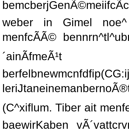
bemcberjGenÃ©meiifcÃ
weber in Gimel noe^
menfcÃÃ© bennrn^tl^ub
´ainÃfmeÃ¹t 
berfelbnewmcnfd
leriJtaneinemanbernoÃ
(C^xiflum. Tiber ait menf
baewirKaben vÃ´vattcr