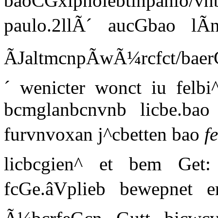
baoCGxipnolebtinpanlo/
paulo.2llÃ´ aucGbao lÃn
ÃJaltmcnpÃwÃ¼rcfct/ba
´ wenicter wonct iu felb
bcmglanbcnvnb licbe.ba
furvnvoxan j^cbetten bao
f
licbcgien^ et bem Ge
fcGe.âVplieb bewepnet e