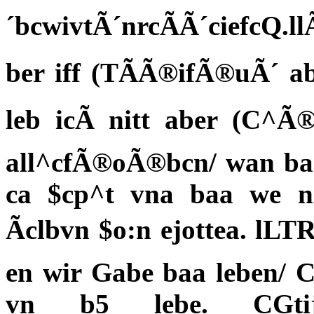
´bcwivtÃ´nrcÃÃ´ciefcQ.ll
ber iff (TÃÃ®ifÃ®uÃ´ a
leb icÃ nitt aber (C^Ã®
all^cfÃ®oÃ®bcn/ wan baa 
ca $cp^t vna baa we n
Ãclbvn $o:n ejottea. lLT
en wir Gabe baa leben/ C
vn b5 lebe. CGti