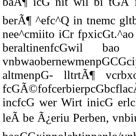
baÃ¶ icG nit wil bi tGÃ 
berÃ¶ ^efc^Q in tnemc gltb
nee^cmiito iCr fpxicGt.^ao
beraltinenfcGwil bao
vnbwaobernewmenpGCGci
altmenpG- lltrtÃ¶ vcrbx
fcGÃ©fofcerbierpcGbcf
incfcG wer Wirt inicG erlc
leÃ be Ã¿eriu Perben, vnb