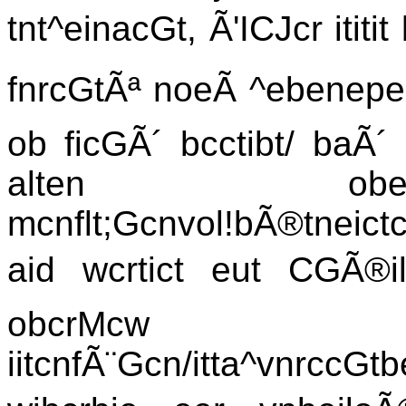
tnt^einacGt, Ã'ICJcr ititi
fnrcGtÃª noeÃ ^ebenepe b
ob ficGÃ´ bcctibt/ baÃ´ b
alten ober
mcnflt;Gcnvol!bÃ®tneictc
aid wcrtict eut CGÃ®il
obcr
iitcnfÃ¨Gcn/itta^vnrccGt