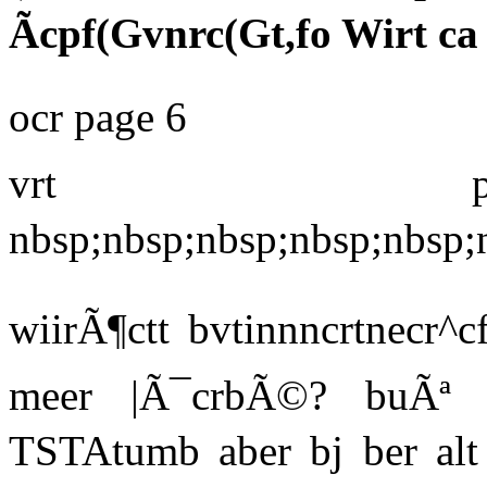
Ãcpf(Gvnrc(Gt,fo Wirt ca
ocr page 6
vrt pe
nbsp;nbsp;nbsp;nbsp;nbsp;
wiirÃ¶ctt bvtinnncrtnecr^cf
meer |Ã¯crbÃ©? buÃ
TSTAtumb aber bj ber alt i