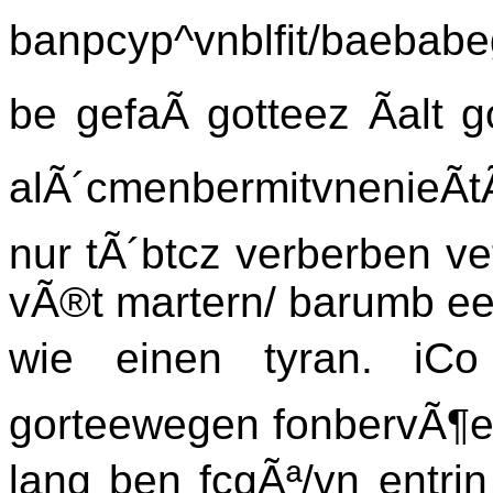
banpcyp^vnblfit/baebabeg
be gefaÃ gotteez Ãalt g
alÃ´cmenbermitvnenieÃ
nur tÃ´btcz verberben v
vÃ®t martern/ barumb eea
wie einen tyran. iCo
gorteewegen fonbervÃ¶e
lang ben fcgÃª/vn entri