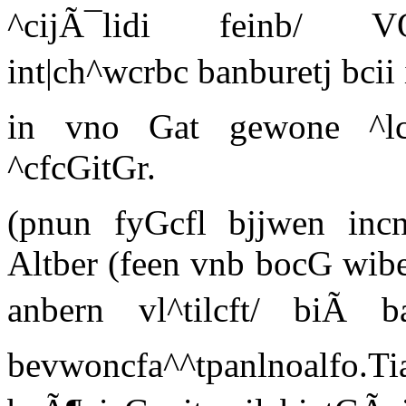
^cijÃ¯lidi feinb/ VO
int|ch^wcrbc banburetj bcii
in vno Gat gewone ^lc
^cfcGitGr.
(pnun fyGcfl bjjwen inc
Altber (feen vnb bocG wibe
anbern vl^tilcft/ biÃ b
bevwoncfa^^tpanlnoalfo