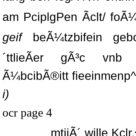
am PciplgPen Ãclt/ fo
geif
beÃ¼tzbifein geb
´ttlieÃer gÃ³c vnb v
Ã¼bcibÃ®itt fieeinmenp^
i)
ocr page 4
mtijÃ´ wille Kcl