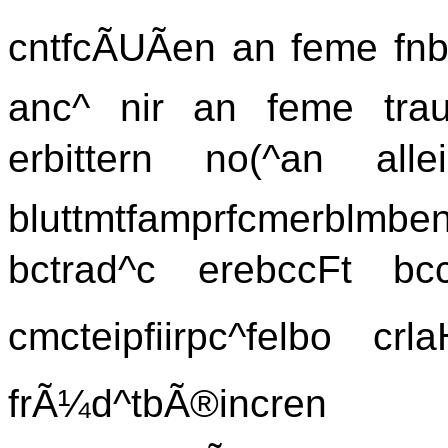
cntfcÃUÃen an feme fnb r
anc^ nir an feme tra
erbittern no(^an al
bluttmtfamprfcmerblmben
bctrad^c erebccFt bcc
cmcteipfiirpc^felbo crl
frÃ¼d^tbÃ®incren na