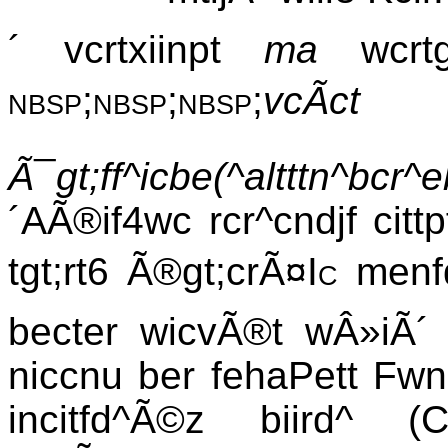
´ vcrtxiinpt
ma
wcrtg
nbsp;nbsp;nbsp;
vcÃct
Ã¯gt;ff^icbe(^altttn^bcr^e
´AÃ®if4wc rcr^cndjf cittp
tgt;rt6 Ã®gt;cr
Ã¤Ic
menfd
becter wicvÃ®t wÂ»iÃ´
niccnu ber fehaPett Fwnic
incitfd^Ã©z biird^ (