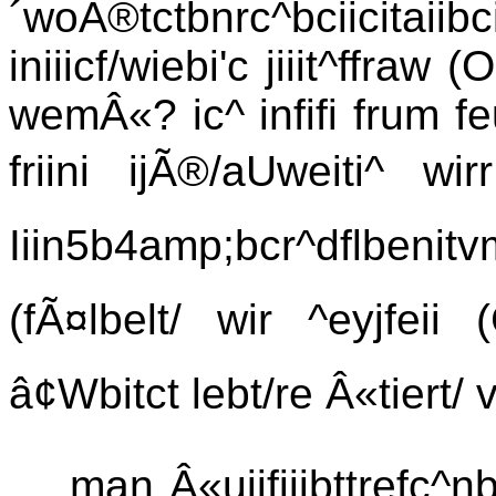
´woÃ®tctbnrc^bciicitaiibc
iniiicf/wiebi'c jiiit^ffraw
wemÂ«? ic^ infifi frum f
friini ijÃ®/aUweiti^ wi
Iiin5b4amp;bcr^dflbenit
(fÃ¤lbelt/ wir ^eyjfeii (
â¢Wbitct lebt/re Â«tiert/ 
man Â«uiifiiibttrefc^n