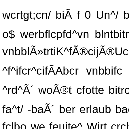
wcrtgt;cn/ biÃ f 0 Un^/ 
o$ werbflcpfd^vn blntbitr
vnbblÃ»trtiK^fÃ®cijÃ®Uc
^f^ifcr^cifÃAbcr vnbbif
^rd^Ã´ woÃ®t cfotte bitrc
fa^t/ -baÃ´ ber erlaub bao
fclbo we feuite^ Wirt c