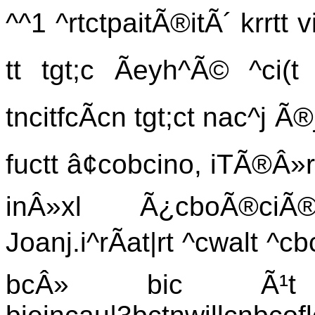
^^1 ^rtctpaitÃ®itÃ´ krrtt v
tt tgt;c Ãeyh^Ã© ^ci
tncitfcÃcn tgt;ct nac^j Ã
fuctt â¢cobcino, iTÃ®Â»
inÂ»xl Ã¿cboÃ®ciÃ® f
Joanj.i^rÃat|rt ^cwalt ^c
bcÂ» bic Ã