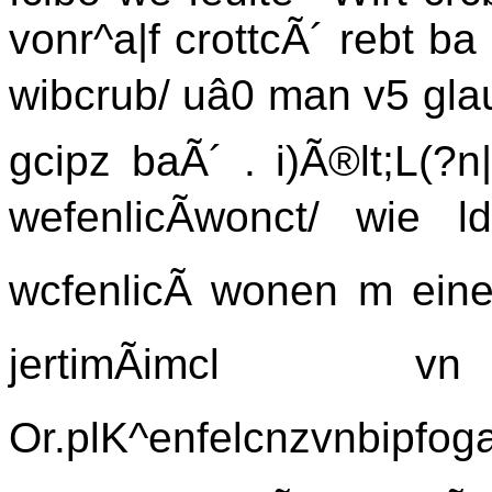
vonr^a|f crottcÃ´ rebt b
wibcrub/ uâ0 man v5 g
gcipz baÃ´ . i)Ã®lt;L(?
wefenlicÃwonct/ wie 
wcfenlicÃ wonen m eine ^
jertimÃimcl 
Or.plK^enfelcnzvnbipf