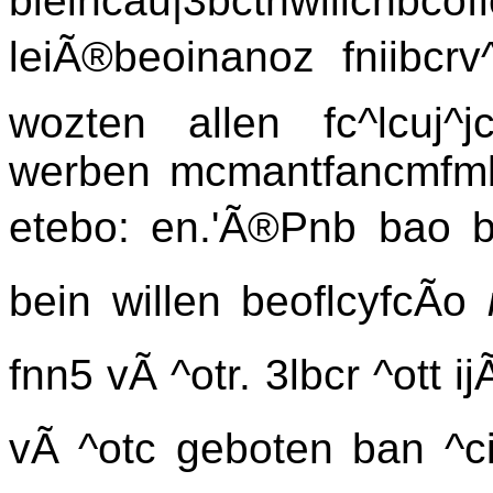
bieincau|3bctnwillcnb
leiÃ®beoinanoz fniibcrv^
wozten allen fc^lcuj^jc
werben mcmantfancmfmbt
etebo: en.'Ã®Pnb bao bi
bein willen beoflcyfcÃo
fnn5 vÃ ^otr. 3lbcr ^ott 
vÃ ^otc geboten ban ^ci