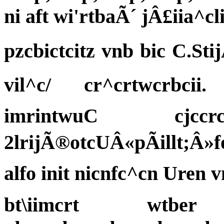
ni aft wi'rtbaÃ´ jÂ£iia^cl
pzcbictcitz vnb bic C.Sti
vil^c/ cr^crtwcrbcii
imrintwuC cjccrc
2lrijÃ®otcUÂ«pÃillt;Â»fo
alfo init nicnfc^cn Uren 
bt\iimcrt wtber