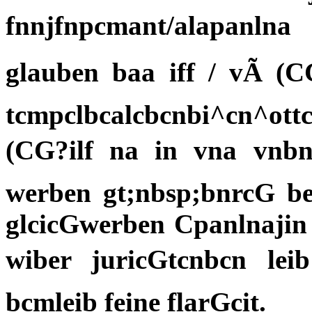
fnnjfnpcmant/alapanlna 
glauben baa iff / vÃ (C
tcmpclbcalcbcnbi^cn^ottc
(CG?ilf na in vna vnbni
werben gt;nbsp;bnrcG be
glcicGwerben Cpanlnajin
wiber juricGtcnbcn leib 
bcmleib feine flarGcit.