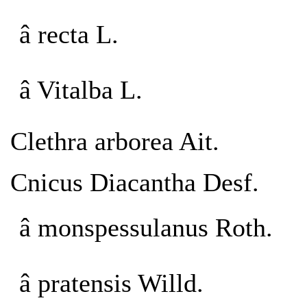
â recta L.
â Vitalba L.
Clethra arborea Ait.
Cnicus Diacantha Desf.
â monspessulanus Roth.
â pratensis Willd.