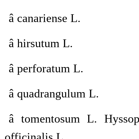
â canariense L.
â hirsutum L.
â perforatum L.
â quadrangulum L.
â tomentosum L. Hysso
officinalis L.