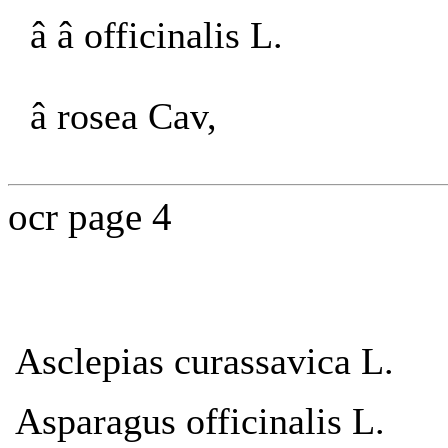
â â officinalis L.
â rosea Cav,
ocr page 4
Asclepias curassavica L.
Asparagus officinalis L.