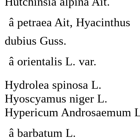
Hutchinsia alpina Ait.
â petraea Ait, Hyacinthus
dubius Guss.
â orientalis L. var.
Hydrolea spinosa L.
Hyoscyamus niger L.
Hypericum Androsaemum L
â barbatum L.