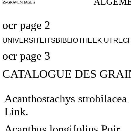
ALGEMEE
âS-GRAVENHAGE â
ocr page 2
UNIVERSITEITSBIBLIOTHEEK UTRECHT lllli
ocr page 3
CATALOGUE DES GRAI
Acanthostachys strobilacea
Link.
Acanthus longifolius Poir.