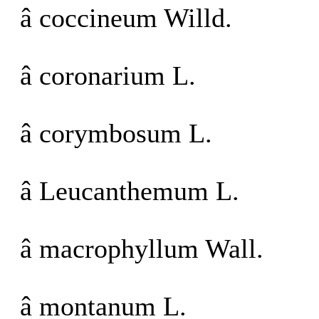
â coccineum Willd.
â coronarium L.
â corymbosum L.
â Leucanthemum L.
â macrophyllum Wall.
â montanum L.