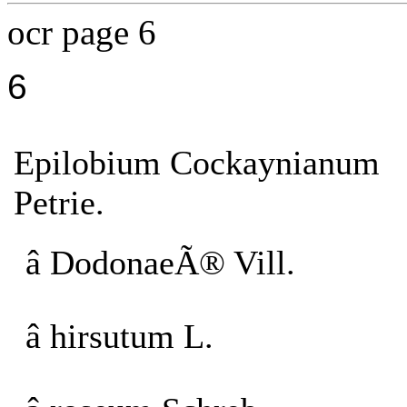
ocr page 6
6
Epilobium Cockaynianum
Petrie.
â DodonaeÃ® Vill.
â hirsutum L.