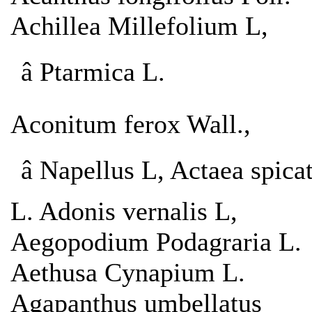
Achillea Millefolium L,
â Ptarmica L.
Aconitum ferox Wall.,
â Napellus L, Actaea spica
L. Adonis vernalis L,
Aegopodium Podagraria L.
Aethusa Cynapium L.
Agapanthus umbellatus