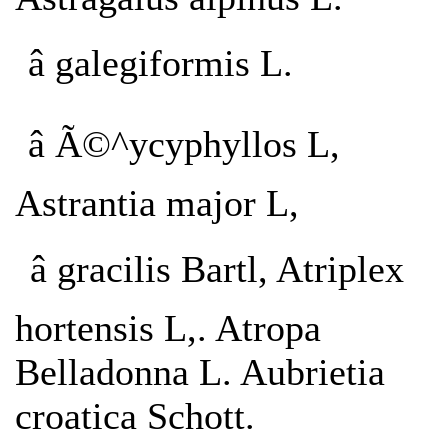
â galegiformis L.
â Ã©^ycyphyllos L,
Astrantia major L,
â gracilis Bartl, Atriplex
hortensis L,. Atropa
Belladonna L. Aubrietia
croatica Schott.