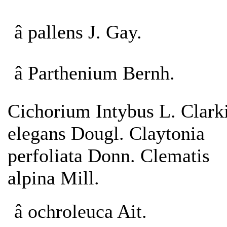
â pallens J. Gay.
â Parthenium Bernh.
Cichorium Intybus L. Clark
elegans Dougl. Claytonia
perfoliata Donn. Clematis
alpina Mill.
â ochroleuca Ait.