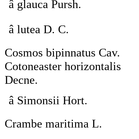
â glauca Pursh.
â lutea D. C.
Cosmos bipinnatus Cav.
Cotoneaster horizontalis
Decne.
â Simonsii Hort.
Crambe maritima L.