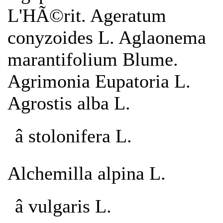
L'HÃ©rit. Ageratum
conyzoides L. Aglaonema
marantifolium Blume.
Agrimonia Eupatoria L.
Agrostis alba L.
â stolonifera L.
Alchemilla alpina L.
â vulgaris L.