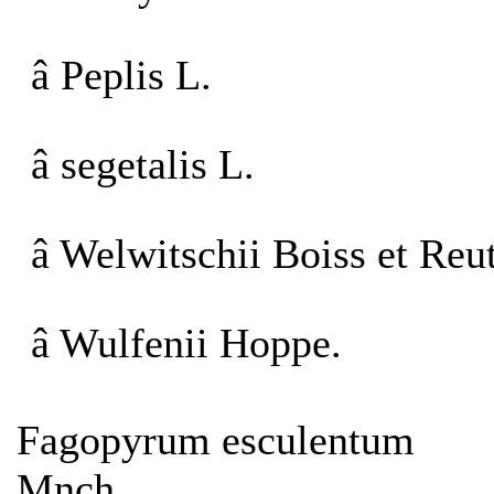
â Peplis L.
â segetalis L.
â Welwitschii Boiss et Reut
â Wulfenii Hoppe.
Fagopyrum esculentum
Mnch.