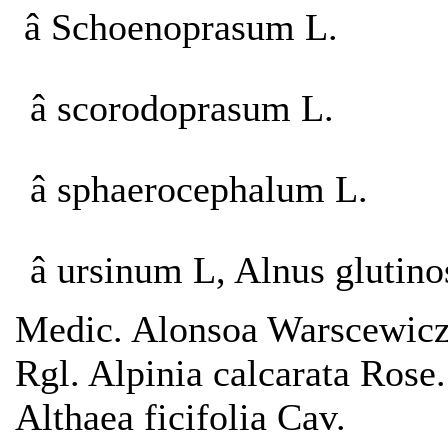
â Schoenoprasum L.
â scorodoprasum L.
â sphaerocephalum L.
â ursinum L, Alnus glutino
Medic. Alonsoa Warscewicz
Rgl. Alpinia calcarata Rose.
Althaea ficifolia Cav.