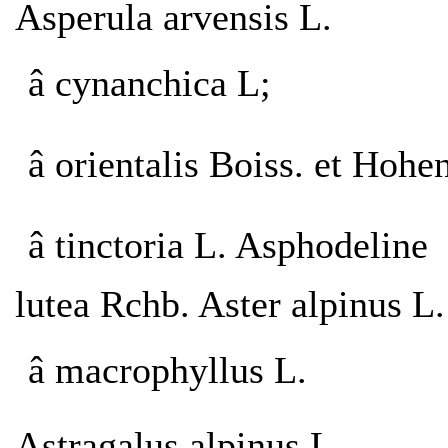
Asperula arvensis L.
â cynanchica L;
â orientalis Boiss. et Hohe
â tinctoria L. Asphodeline
lutea Rchb. Aster alpinus L.
â macrophyllus L.
Astragalus alpinus L.