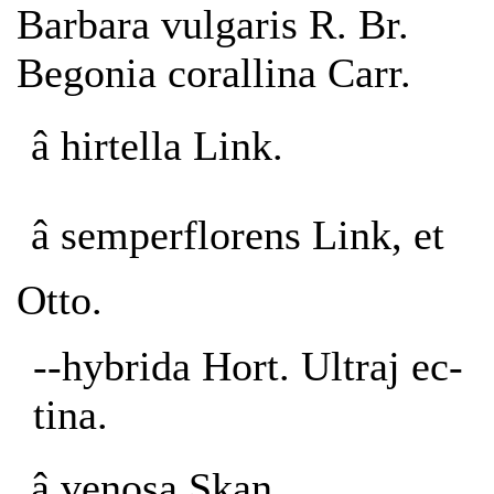
Barbara vulgaris R. Br.
Begonia corallina Carr.
â hirtella Link.
â semperflorens Link, et
Otto.
--hybrida Hort. Ultraj ec-
tina.
â venosa Skan.