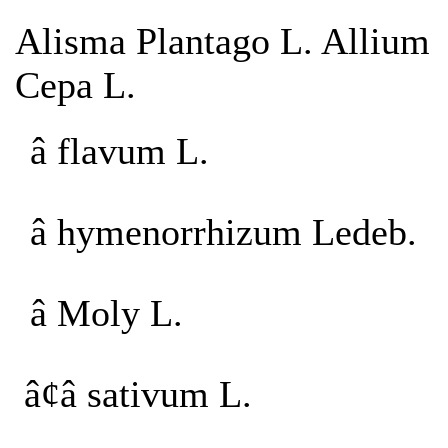
Alisma Plantago L. Allium
Cepa L.
â flavum L.
â hymenorrhizum Ledeb.
â Moly L.
â¢â sativum L.