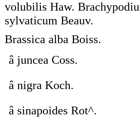
volubilis Haw. Brachypodi
sylvaticum Beauv.
Brassica alba Boiss.
â juncea Coss.
â nigra Koch.
â sinapoides Rot^.