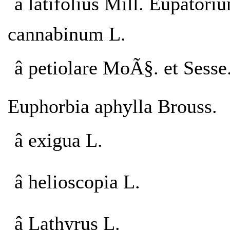
â latifolius Mill. Eupatori
cannabinum L.
â petiolare MoÃ§. et Sesse
Euphorbia aphylla Brouss.
â exigua L.
â helioscopia L.
â Lathyrus L.