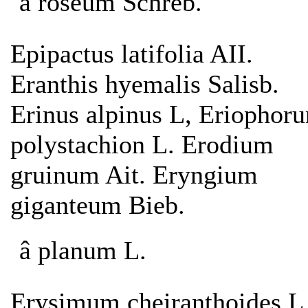
â roseum Schreb.
Epipactus latifolia AII.
Eranthis hyemalis Salisb.
Erinus alpinus L, Eriophor
polystachion L. Erodium
gruinum Ait. Eryngium
giganteum Bieb.
â planum L.
Erysimum cheiranthoides L