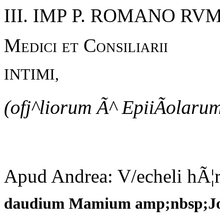
III. IMP P. ROMANO RV
Medici et Consiliarii
INTIMI,
(ofj^liorum Ã^ EpiiÃolaru
Apud Andrea: V/echeli hÃ¦
daudium Mamium amp;nbsp;J