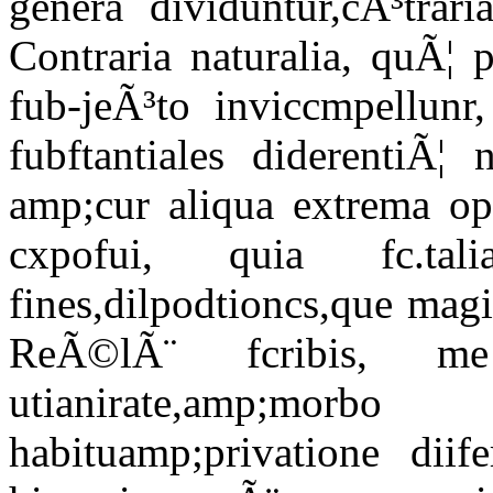
genera dividuntur,cÃ³trari
Contraria naturalia, quÃ¦ 
fub-jeÃ³to inviccmpellunr
fubftantiales diderentiÃ¦ 
amp;cur aliqua extrema opp
cxpofui, quia fc.tal
fines,dilpodtioncs,que mag
ReÃ©lÃ¨ fcribis, me 
utianirate,amp;mor
habituamp;privatione diif