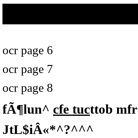
ocr page 6
ocr page 7
ocr page 8
fÃ¶lun^
cfe tuc
ttob mf
JtL$iÂ«*^?^^^