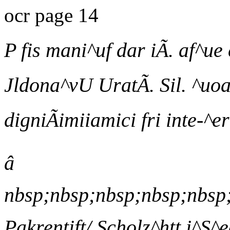
ocr page 14
P fis mani^uf dar iÃ. af^ue 
Jldona^vU UratÃ. Sil. ^uoa
digniÃimiiamici fri inte-^er
â
nbsp;nbsp;nbsp;nbsp;nbsp
Pakrentift/ Scholz^htt i^S