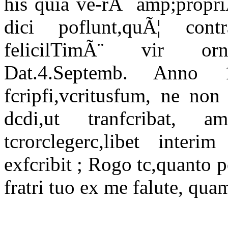
his quia ve-rÃ¨ amp;propri
dici poflunt,quÃ¦ cont
felicilTimÃ¨ vir orna
Dat.4.Septemb. Anno 
fcripfi,vcritusfum, ne no
dcdi,ut tranfcribat, a
tcrorclegerc,libet inter
exfcribit ; Rogo tc,quanto
fratri tuo ex me falute, quam