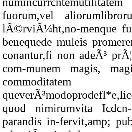
numincurrcntemutilitate
fuorum,vel aliorumlibro
lÃ©rviÃ¼ht,no-menque fuu
benequede muleis promeren
conantur,fi non adeÃ³ prÃ¦
com-munem magis, magis
commoditate
queverÃ³modoprodefl*e,lic
quod nimirumvita Icdcn-t
parandis in-fervit,amp; pu