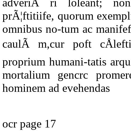
adveriÃ ri loleant; non
prÃ¦ftitiife, quorum exempl
omnibus no-tum ac manifeft
caulÃ m,cur poft cÅleft
proprium humani-tatis arqu
mortalium gencrc promer
hominem ad evehendas
ocr page 17