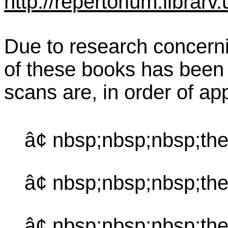
http://repertorium.librar
Due to research concernin
of these books has been 
scans are, in order of a
â¢ nbsp;nbsp;nbsp;the
â¢ nbsp;nbsp;nbsp;th
â¢ nbsp;nbsp;nbsp;the