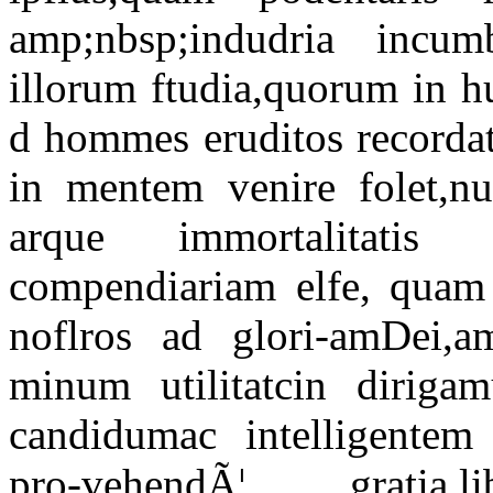
amp;nbsp;indudria incum
illorum ftudia,quorum in h
d hommes eruditos recordat
in mentem venire folet,nul
arque immortalitatis
compendiariam elfe, quam 
noflros ad glori-amDei
minum utilitatcin diriga
candidumac intelligentem 
pro-vehendÃ¦ gratia