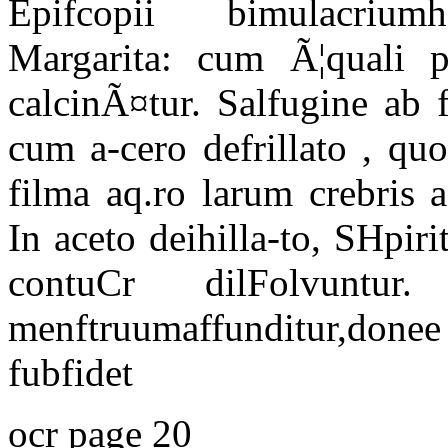
Epifcopii bimulacriumh
Margarita: cum Ã¦quali p
calcinÃ¤tur. Salfugine ab f
cum a-cero defrillato , qu
filma aq.ro larum crebris 
In aceto deihilla-to, SHpir
contuCr dilFolvuntu
menftruumaffunditur,donee 
fubfidet
ocr page 20