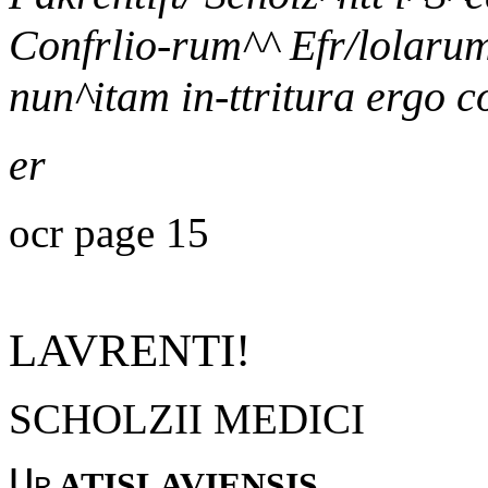
Confrlio-rum^^ Efr/lola
nun^itam in-ttritura ergo c
er
ocr page 15
LAVRENTI!
SCHOLZII MEDICI
Ur
ATISLAVIENSIS