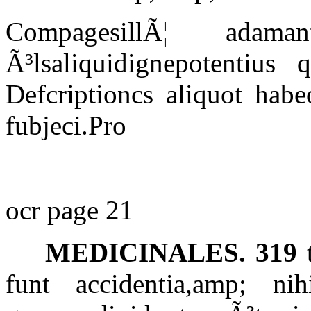
CompagesillÃ¦ ada
Ã³lsaliquidignepotentiu
Defcriptioncs aliquot habe
fubjeci.Pro
ocr page 21
MEDICINALES. 319
funt accidentia,amp; nih