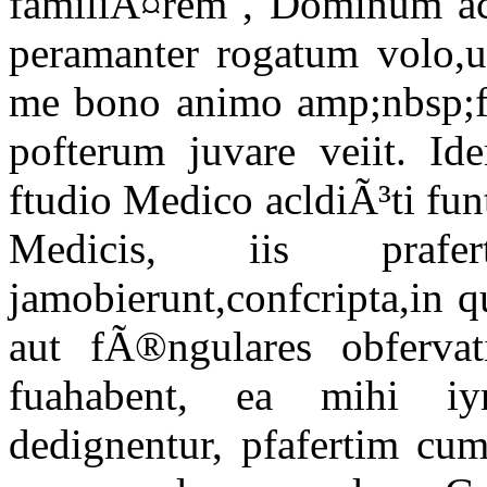
familiÃ¤rem , Dominum ac
peramanter rogatum volo,
me bono animo amp;nbsp;ftu
pofterum juvare veiit. I
ftudio Medico acldiÃ³ti fun
Medicis, iis pra
jamobierunt,confcripta,in 
aut fÃ®ngulares obfervati
fuahabent, ea mihi i
dedignentur, pfafertim cum