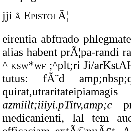
jji
â EpistolÃ¦
eirentia abftrado phlegmate
alias habent prÃ¦pa-randi r
^
ksw*wf
;^plt;ri Ji/arKs
tutus: fÃ¨d amp;nbsp;
quirat,utraritateipiam
azmiilt;iiiyi.pTitv,amp;c
prÃ
medicanienti, lal tem au
efficaciam extÃ©nuÃ¢t. Au