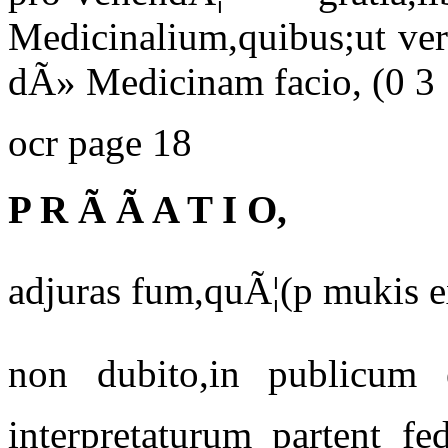
Medicinalium,quibus;ut ver
dÃ» Medicinam facio, (0 3
ocr page 18
P R Ã Ã A T I O,
adjuras fum,quÃ¦(p mukis e
non dubito,in publicum 
interpretaturum partent fe