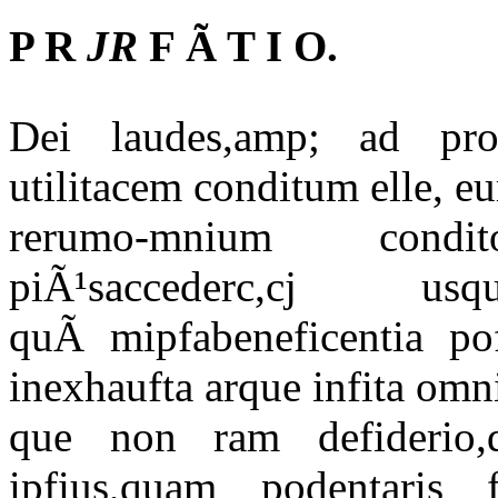
P R
JR
F Ã T I O.
Dei laudes,amp; ad pro
utilitacem conditum elle, eu
rerumo-mnium condit
piÃ¹saccederc,cj u
quÃ mipfabeneficentia pof
inexhaufta arque infita omn
que non ram defiderio
ipfius,quam podentaris