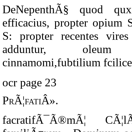
DeNepenthÃ§ quod quxri
efficacius, propter opium 
S: propter recentes vires
adduntur, oleum 
cinnamomi,fubtilium fcilice
ocr page 23
PrÃ¦fatiÂ».
facratifÃ¯Ã®mÃ¦ CÃ¦l