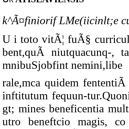
k^Ã¤finiorif LMe(iicinlt;e cu
U i toto vitÃ¦ fuÃ§ curricu
bent,quÃ niutquacunq-, ta
mnibuSjobfint nemini,libe
rale,mca quidem fententiÃ 
inftitutum fequun-tur.Quo
gt; mines beneficentia mult
utro beneftcio magis, c