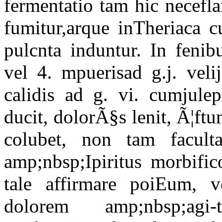
fermentatio tam hic necefl
fumitur,arque inTheriaca 
pulcnta induntur. In fenib
vel 4. mpuerisad g.j. veli
calidis ad g. vi. cumjul
ducit, dolorÃ§s lenit, Ã¦f
colubet, non tam facul
amp;nbsp;Ipiritus morbific
tale affirmare poiEum, v
dolorem amp;nbsp;agi-ta