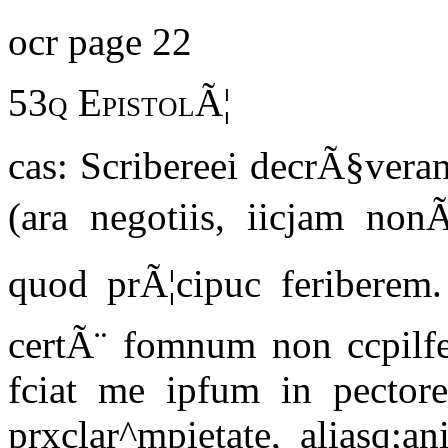
ocr page 22
53q EpistolÃ¦
cas: Scribereei decrÃ§vera
(ara negotiis, iicjam nonÃ
quod prÃ¦cipuc feriberem
certÃ¨ fomnum non ccpilfe
fciat me ipfum in pectore
prxclar^mpietate, aliasq;an