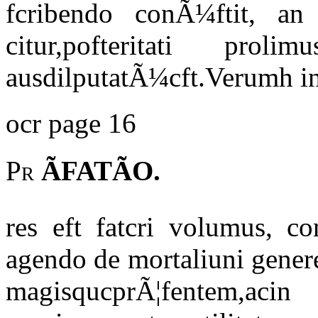
fcribendo conÃ¼ftit, a
citur,pofteritati p
ausdilputatÃ¼cft.Verumh i
ocr page 16
Pr
ÃFATÃO.
res eft fatcri volumus, co
agendo de mortaliuni gener
magisqucprÃ¦fent