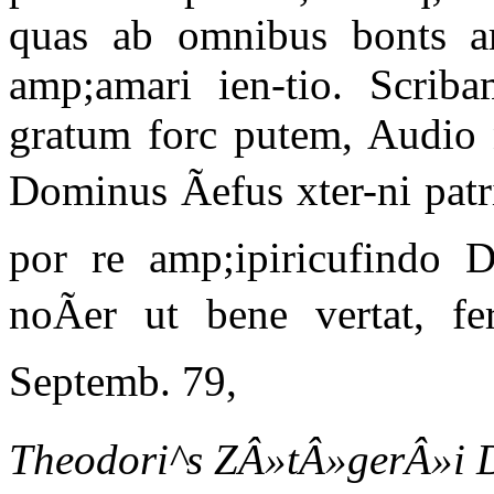
quas ab omnibus bonts am
amp;amari ien-tio. Scriba
gratum forc putem, Audio 
Dominus Ãefus xter-ni pat
por re amp;ipiricufindo 
noÃer ut bene vertat, fe
Septemb. 79,
Theodori^s ZÂ»tÂ»gerÂ»i D.