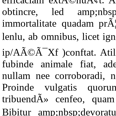
obtincre, led amp;nbs
immortalitate quadam prÃ¦
lenlu, ab omnibus, licet ign
ip/AÃ©Ã¯Xf )conftat. Atil
fubinde animale fiat, ad
nullam nee corroboradi, n
Proinde vulgatis quoru
tribuendÃ» cenfeo, quam 
Bibitur amp;nbsp;devoratu