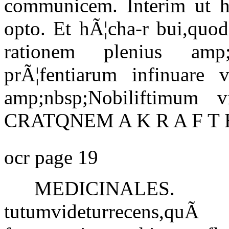
communicem. Interim ut hi
opto. Et hÃ¦cha-r bui,quod
rationem plenius amp;
prÃ¦fentiarum infinuare 
amp;nbsp;Nobiliftimu
CRATQNEM A K R A F T H 
ocr page 19
MEDICI
tutumvideturrecens,q