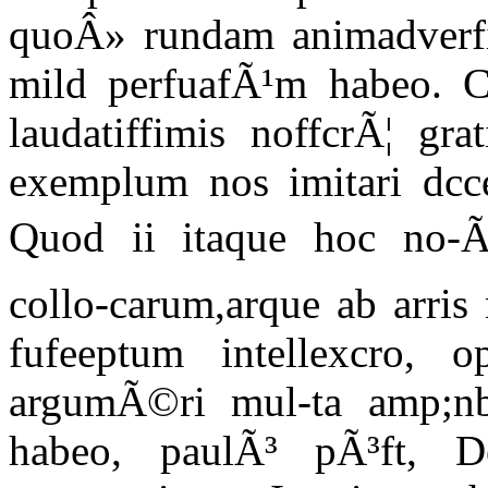
quoÂ» rundam animadverf
mild perfuafÃ¹m habeo. C
laudatiffimis noffcrÃ¦ gr
exemplum nos imitari dcce
Quod ii itaque hoc no-Ã
collo-carum,arque ab arris
fufeeptum intellexcro, 
argumÃ©ri mul-ta amp;nb
habeo, paulÃ³ pÃ³ft, D