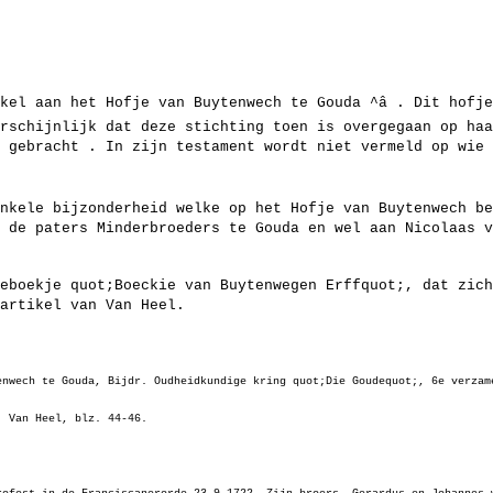
kel aan het Hofje van Buytenwech te Gouda ^â . Dit hofj
rschijnlijk dat deze stichting toen is overgegaan op haa
 gebracht . In zijn testament wordt niet vermeld op wie 
nkele bijzonderheid welke op het Hofje van Buytenwech be
 de paters Minderbroeders te Gouda en wel aan Nicolaas v
eboekje quot;Boeckie van Buytenwegen Erffquot;, dat zich
artikel van Van Heel.
enwech te Gouda, Bijdr. Oudheidkundige kring quot;Die Goudequot;, 6e verzam
, Van Heel, blz. 44-46.