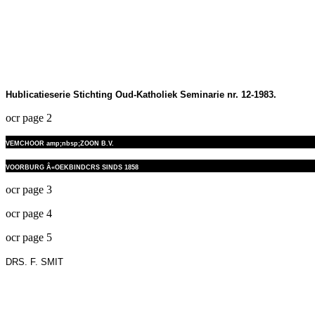
Hublicatieserie Stichting Oud-Katholiek Seminarie nr. 12-1983.
ocr page 2
VEMCHOOR amp;nbsp;ZOON B.V.
VOORBURG Â«OEKBINDCRS SINDS 1858
ocr page 3
ocr page 4
ocr page 5
DRS. F. SMIT