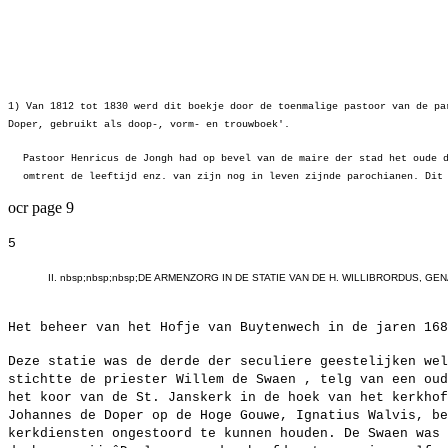
1) Van 1812 tot 1830 werd dit boekje door de toenmalige pastoor van de pa
Doper, gebruikt als doop-, vorm- en trouwboek'.
Pastoor Henricus de Jongh had op bevel van de maire der stad het oude 
omtrent de leeftijd enz. van zijn nog in leven zijnde parochianen. Dit
ocr page 9
5
II. nbsp;nbsp;nbsp;DE ARMENZORG IN DE STATIE VAN DE H. WILLIBRORDUS, GEN
Het beheer van het Hofje van Buytenwech in de jaren 168
Deze statie was de derde der seculiere geestelijken wel
stichtte de priester Willem de Swaen , telg van een oud
het koor van de St. Janskerk in de hoek van het kerkhof
Johannes de Doper op de Hoge Gouwe, Ignatius Walvis, be
kerkdiensten ongestoord te kunnen houden. De Swaen was 