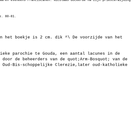
waren eveneens Franciscanen. Nicolaas doceerde na zijn priesterwijding
z. 80-81.
n het boekje is 2 cm. dik ^\ De voorzijde van het
ieke parochie te Gouda, een aantal lacunes in de
 door de beheerders van de quot;Arm-Bosquot; van de
 Oud-Bis-schoppelijke Clerezie,later oud-katholieke