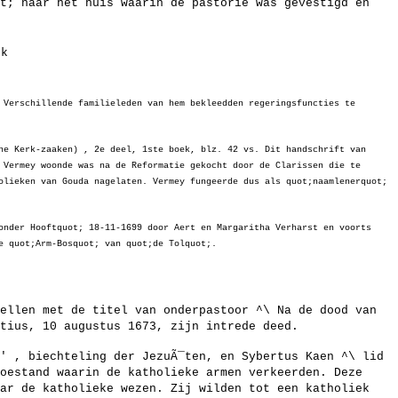
ot; naar het huis waarin de pastorie was gevestigd en
rk
 Verschillende familieleden van hem bekleedden regeringsfuncties te
he Kerk-zaaken) , 2e deel, 1ste boek, blz. 42 vs. Dit handschrift van
 Vermey woonde was na de Reformatie gekocht door de Clarissen die te
olieken van Gouda nagelaten. Vermey fungeerde dus als quot;naamlenerquot;
onder Hooftquot; 18-11-1699 door Aert en Margaritha Verharst en voorts
e quot;Arm-Bosquot; van quot;de Tolquot;.
ellen met de titel van onderpastoor ^\ Na de dood van
tius, 10 augustus 1673, zijn intrede deed.
' , biechteling der JezuÃ¯ten, en Sybertus Kaen ^\ lid
oestand waarin de katholieke armen verkeerden. Deze
aar de katholieke wezen. Zij wilden tot een katholiek