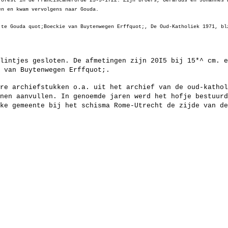
rofest in de Franciscanerorde 23-9-1722. Zijn broers, Gerardus en Johannes 
en en kwam vervolgens naar Gouda.
 te Gouda quot;Boeckie van Buytenwegen Erffquot;, De Oud-Katholiek 1971, bl
lintjes gesloten. De afmetingen zijn 20I5 bij 15*^ cm. e
 van Buytenwegen Erffquot;.
re archiefstukken o.a. uit het archief van de oud-kathol
nen aanvullen. In genoemde jaren werd het hofje bestuurd
ke gemeente bij het schisma Rome-Utrecht de zijde van de