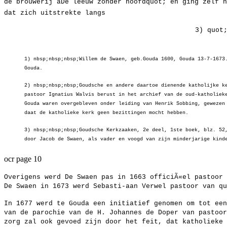
de brouwerij âDe leeuw zonder hoofdquot; en ging zelf
dat zich uitstrekte langs
3) quot
1) nbsp;nbsp;nbsp;Willem de Swaen, geb.Gouda 1600, Gouda 13-7-1673
Gouda.
2) nbsp;nbsp;nbsp;Goudsche en andere daartoe dienende katholijke k
pastoor Ignatius Walvis berust in het archief van de oud-katholiek
Gouda waren overgebleven onder leiding van Henrik Sobbing, gewezen
daat de katholieke kerk geen bezittingen mocht hebben.
3) nbsp;nbsp;nbsp;Goudsche Kerkzaaken, 2e deel, 1ste boek, blz. 52
door Jacob de Swaen, als vader en voogd van zijn minderjarige kind
ocr page 10
Overigens werd De Swaen pas in 1663 officiÃ«el pastoor 
De Swaen in 1673 werd Sebasti-aan Verwel pastoor van qu
In 1677 werd te Gouda een initiatief genomen om tot een
van de parochie van de H. Johannes de Doper van pastoor
zorg zal ook gevoed zijn door het feit, dat katholieke 