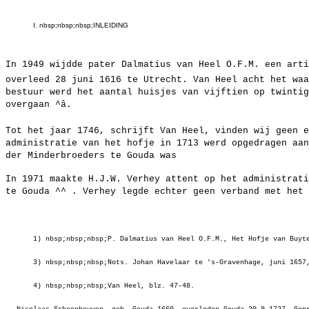
I. nbsp;nbsp;nbsp;INLEIDING
In 1949 wijdde pater Dalmatius van Heel O.F.M. een arti
overleed 28 juni 1616 te Utrecht. Van Heel acht het waa
bestuur werd het aantal huisjes van vijftien op twintig
overgaan ^â.
Tot het jaar 1746, schrijft Van Heel, vinden wij geen e
administratie van het hofje in 1713 werd opgedragen aan
der Minderbroeders te Gouda was
In 1971 maakte H.J.W. Verhey attent op het administrati
te Gouda ^^ . Verhey legde echter geen verband met het 
1) nbsp;nbsp;nbsp;P. Dalmatius van Heel O.F.M., Het Hofje van Buyt
3) nbsp;nbsp;nbsp;Nots. Johan Havelaar te 's-Gravenhage, juni 1657
4) nbsp;nbsp;nbsp;Van Heel, blz. 47-48.