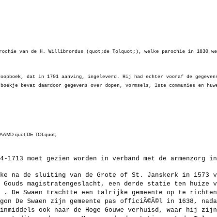
rochie van de H. Willibrordus (quot;de Tolquot;), welke parochie in 1830 we
doopboek, dat in 1701 aanving, ingeleverd. Hij had echter vooraf de gegeven
 boekje bevat daardoor gegevens over dopen, vormsels, 1ste communies en huw
AAMD quot;DE TOLquot;.
4-1713 moet gezien worden in verband met de armenzorg in
ke na de sluiting van de Grote of St. Janskerk in 1573 v
 Gouds magistratengeslacht, een derde statie ten huize v
 . De Swaen trachtte een talrijke gemeente op te richten
gon De Swaen zijn gemeente pas officiÃ©Ã©l in 1638, nada
inmiddels ook naar de Hoge Gouwe verhuisd, waar hij zijn