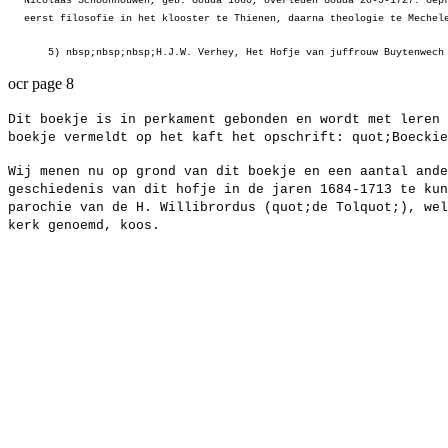
Nicolaas Schoonhouwen, geb. Gouda
1660, overleden Gouda 20-9-1727. Gep
eerst filosofie in het klooster te Thienen, daarna theologie te Mechel
5) nbsp;nbsp;nbsp;H.J.W. Verhey, Het Hofje van juffrouw Buytenwech
ocr page 8
Dit boekje is in perkament gebonden en wordt met leren 
boekje vermeldt op het kaft het opschrift: quot;Boeckie
Wij menen nu op grond van dit boekje en een aantal ande
geschiedenis van dit hofje in de jaren 1684-1713 te kun
parochie van de H. Willibrordus (quot;de Tolquot;), wel
kerk genoemd, koos.