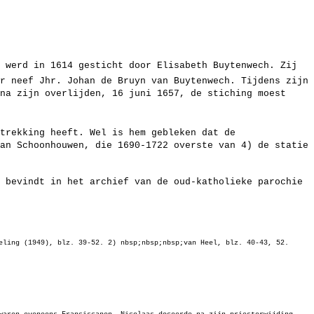
e werd in 1614 gesticht door Elisabeth Buytenwech. Zij
r neef Jhr. Johan de Bruyn van Buytenwech. Tijdens zijn
na zijn overlijden, 16 juni 1657, de stiching moest
trekking heeft. Wel is hem gebleken dat de
an Schoonhouwen, die 1690-1722 overste van 4) de statie
 bevindt in het archief van de oud-katholieke parochie
eling (1949), blz. 39-52. 2) nbsp;nbsp;nbsp;van Heel, blz. 40-43, 52.