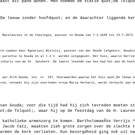
 naast dit pand wonen. Men noemde de statie quot;de Tolqu
;De leeuw zonder hoofdquot; en de daarachter liggende ke
. Bacelaureus in de theologie, pastoor te Gouda van 7-1-1635 tot 13-7-1673.
erk-zaaken door Kgnatius) W(alvis), pastoor van der Goude (afgekort: Goudsc
e parochie te Gouda en al t.z.t. worden uitgegeven. Het huis, waarin Gerrid
 vikaris van de St. Janskerk. De laatst levende van hen had het aan de kath
, par.Arch.Gouda, inv. nr. 197, Voorwaarden waarop het huis quot;De leeuw s
eren, verwekt bij zijn overleden vrouw Maria Verharst, wordt verkocht aan d
van Gouda; voor die tijd had hij zich tevreden moeten st
ot;de Tolquot;, waar hij op de feestdag van de H. Lauren
 katholieke armenzorg te komen. BartholomaeÃ¼s Verrijs ^
 Jacob Catz, maakten zieh grote zorgen over de slechte t
armen de kerk verlieten. Kun bezorgdheid ging ook uit n