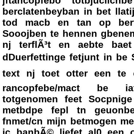
jftancopfebo totbjuclic
berclatenbeyban in bet llat
tod macb en tan op ber
Sooojben te hennen gbenemf
nj terflÃ³t en aebte bae
dDuerfettinge fetjunt in b
text nj toet otter een te
rancopfebe/mact be ia
totgenomen feet Socpnige 
metbdpe fepl tn geuonbe
fnmet/cn mijn betmogen met
ic banbÃ© liefet al0 een