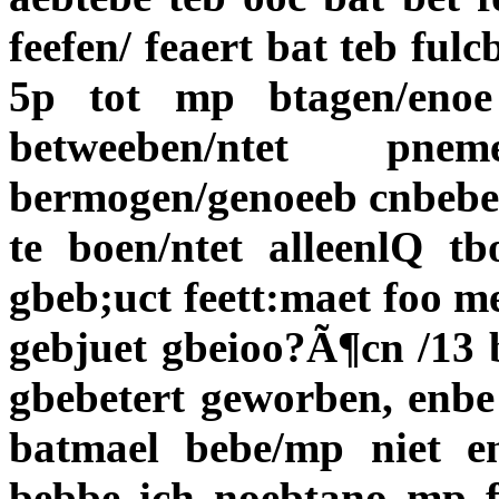
feefen/ feaert bat teb fulc
5p tot mp btagen/enoe
betweeben/ntet 
bermogen/genoeeb cnbebe. 
te boen/ntet alleenlQ t
gbeb;uct feett:maet foo me
gebjuet gbeioo?Ã¶cn /13 b
gbebetert geworben, enbe
batmael bebe/mp niet e
bebbe ich noebtano mp f