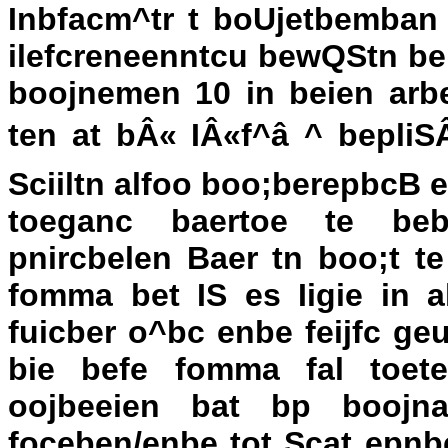
Inbfacm^tr t boUjetbemban
ilefcreneenntcu bewQStn be
boojnemen 10 in beien arbe
ten at bÂ« IÂ«f^â ^ bepl
Sciiltn alfoo boo;berepbcB
toeganc baertoe te beb
pnircbelen Baer tn boo;t t
fomma bet IS es Iigie in a
fuicber o^bc enbe feijfc ge
bie befe fomma fal toet
oojbeeien bat bp boojna
foceben/enbe tot Scat epnb