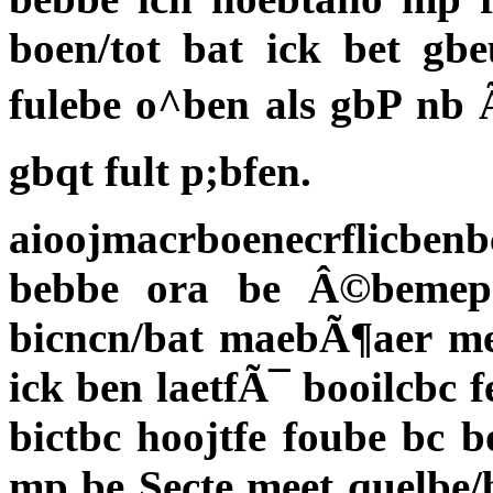
boen/tot bat ick bet gbe
fulebe o^ben als gbP nb Ã
gbqt fult p;bfen.
aioojmacrboenecrflicben
bebbe ora be Â©bemepn
bicncn/bat maebÃ¶aer meb
ick ben laetfÃ¯ booilcbc 
bictbc hoojtfe foube bc 
mp be Secte meet quelbe/b