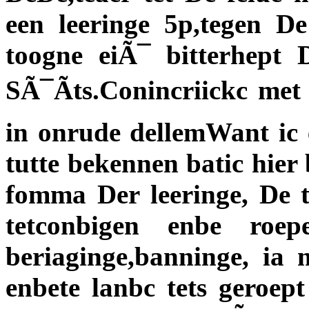
een leeringe 5p,tegen D
toogne eiÃ¯ bitterhept 
SÃ¯Ãts.Conincriickc met
in onrude dellemWant ic 
tutte bekennen batic hier
fomma Der leeringe, De t
tetconbigen enbe roep
beriaginge,banninge, ia m
enbete lanbc tets geroep