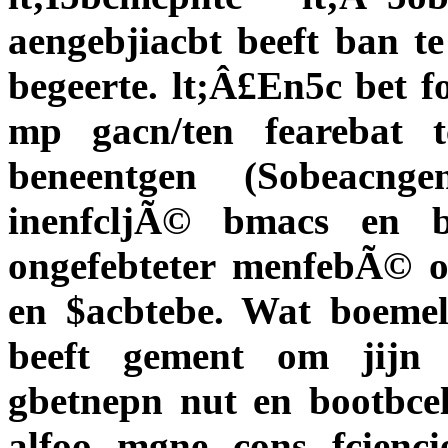
aengebjiacbt beeft ban te
begeerte. lt;Â£En5c bet 
mp gacn/ten fearebat 
beneentgen (Sobeacng
inenfcljÃ© bmacs en b
ongefebteter menfebÃ© on
en $acbtebe. Wat boemel
beeft gement om jijn 
gbetnepn nut en bootbcel
alfoo mgne cons fcienc