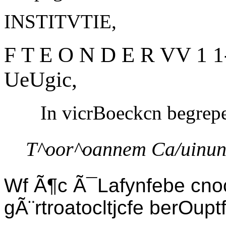
INSTITVTIE,
F T E O N D E R VV 1 1-
UeUgic,
In vicrBoeckcn begrep
T^oor^oannem Ca/uinun
Wf Ã¶c Ã¯Lafynfebe cnoc
gÃ¨rtroatocltjcfe berOuptf