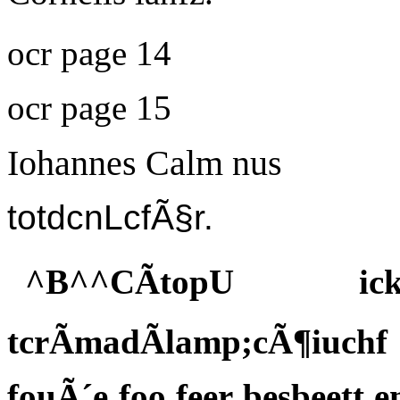
ocr page 14
ocr page 15
Iohannes Calm nus
totdcnLcfÃ§r.
^B^^CÃtopU i
tcrÃmadÃlamp;cÃ¶iuchf f
fouÃ´e foo feer besbeett 