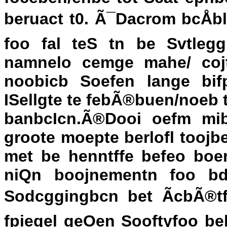
beruact t0. Ã¯Dacrom bcÅbl
foo fal teS tn be Svtlegg
namnelo cemge mahe/ cojt
noobicb Soefen lange bif
ISellgte te febÃ®buen/noeb 
banbcIcn.Ã®Dooi oefm mibb
groote moepte berlofl toojb
met be henntffe befeo boer
niQn boojnementn foo b
Sodcggingbcn bet ÃcbÃ®tft
fpiegel geOen Sooftyfoo beb