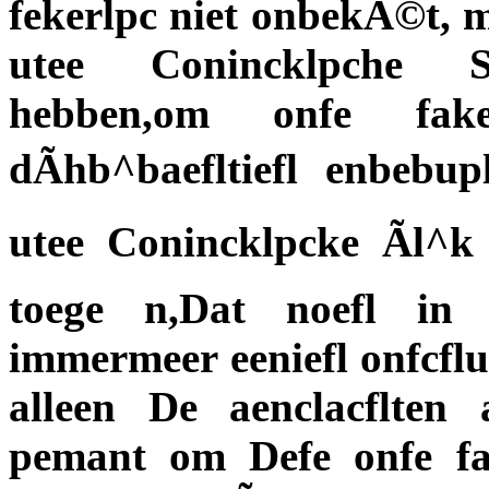
fekerlpc niet onbekÃ©t, me
utee Conincklpche Sl^
hebben,om onfe fak
dÃhb^baefltiefl enbebu
utee Conincklpcke Ãl^k
toege n,Dat noefl in 
immermeer eeniefl onfcflu
alleen De aenclacflten
pemant om Defe onfe fa