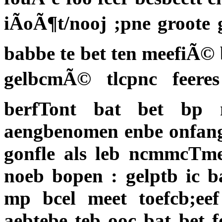
iÃoÃ¶t/nooj ;pne groote
babbe te bet ten meefiÃ© b
gelbcmÃ© tlcpnc feeres
berfTont bat bet bp n
aengbenomen enbe onfange
gonfle als leb ncmmcTme
noeb bopen : gelptb ic 
mp bcel meet toefcb;eef
aebtebe teb ooc bat bet 