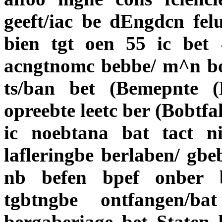
geeft/iac be dEngdcn fel
bien tgt oen 55 ic bet
acngtnomc bebbe/ m^n bo
ts/ban bet (Bemepnte (
opreebte leetc ber (Bobtfa
ic noebtana bat tact n
lafleringbe berlaben/ gbe
nb befen bpef onber b
tgbtngbe ontfangen/b
bergaberiage bet Staten 