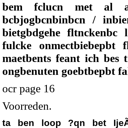
bem fclucn met al a
bcbjogbcnbinbcn / inb
bietgbdgehe fltnckenbc
fulcke onmectbiebepbt f
maetbents feant ich bes 
ongbenuten goebtbepbt fal 
ocr page 16
Voorreden.
ta ben loop ?qn bet IjeÃ§