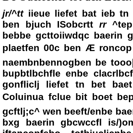
jr/^tt
iieue liefet bat ieb tn
ben bjuch ISobcrtt
rr
^tepb
bebbe gcttoiiwdqc baerin g
plaetfen 00c ben Æ roncop 
naembnbennogben be tooo|bc
bupbtlbchfle enbe clacrlbc
gonfliclj liefet tn bet ba
Coluinua fclue bit boet be
gcftlj;c^ wen beeft/enbe ba
bxg baerin gbcwccfl is/)o