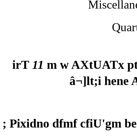
Miscellan
Quar
irT
11
m w AXtUATx pt
â¬]lt;i hen
; Pixidno dfmf cfiU'gm b