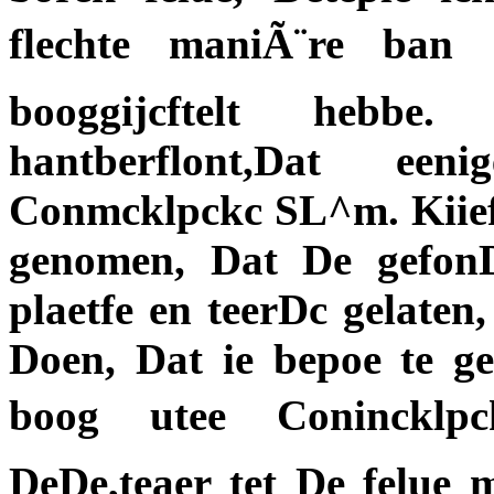
flechte maniÃ¨re ban
booggijcftelt hebb
hantberflont,Dat een
Conmcklpckc SL^m. Kiief
genomen, Dat De gefon
plaetfe en teerDc gelaten,
Doen, Dat ie bepoe te ge
boog utee Conincklpc
DeDe,teaer tet De felue 