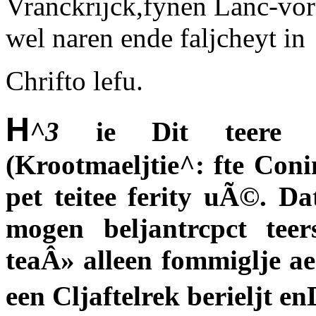
Vranckrijck,fynen Lanc-vor
wel naren ende faljcheyt in
Chrifto lefu.
H
^3
ie Dit teere al
(Krootmaeljtie^: fte Conin
pet teitee ferity uÃ©. Da
mogen beljantrcpct t
teaÂ» alleen fommiglje aen
een Cljaftelrek berieljt en