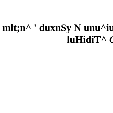
mlt;n^ ' duxnSy N unu^i
luHidiT^