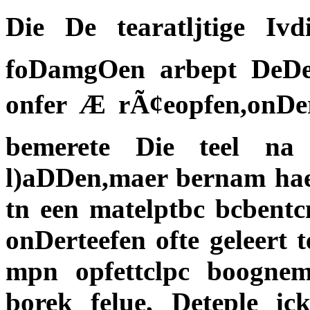
Die De tearatljtige Ivd
foDamgOen arbept DeDe 
onfer Æ rÃ¢eopfen,onDer
bemerete Die teel na
l)aDDen,maer bernam haer
tn een matelptbc bcbentcni
onDerteefen ofte geleert 
mpn opfettclpc boogneme
borek felue, Deteple i