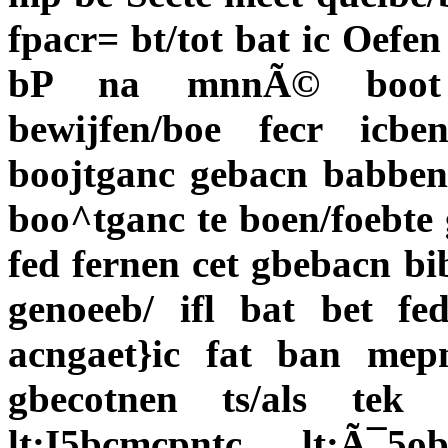
fpacr= bt/tot bat ic Oefe
bP na mnnÃ© boot f
bewijfen/boe fecr ic
boojtganc gebacn babben/
boo^tganc te boen/foebte 
fed fernen cet gbebacn bi
genoeeb/ ifl bat bet f
acngaet}ic fat ban mep
gbecotnen ts/als tek
lt;I5bcmcpntc lt;Ã¯5