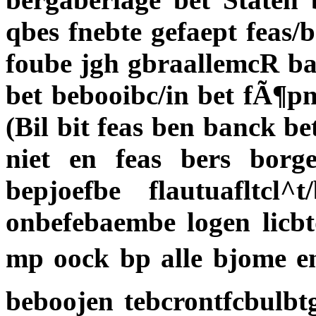
qbes fnebte gefaept feas
foube jgh gbraallemcR bat
bet bebooibc/in bet fÃ¶pn
(Bil bit feas ben banck b
niet en feas bers bor
bepjoefbe flautuafltcl
onbefebaembe logen licb
mp oock bp alle bjome en
beboojen tebcrontfcbulbt