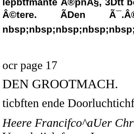
lepbtfmante Ã®pnÃ§, 3Dtt bo
Â©tere. ÃDen Ã¯.Â®
nbsp;nbsp;nbsp;nbsp;nbsp;
ocr page 17
DEN GROOTMACH.
ticbften ende Doorluchtich
Heere Francifco^aUer Ch