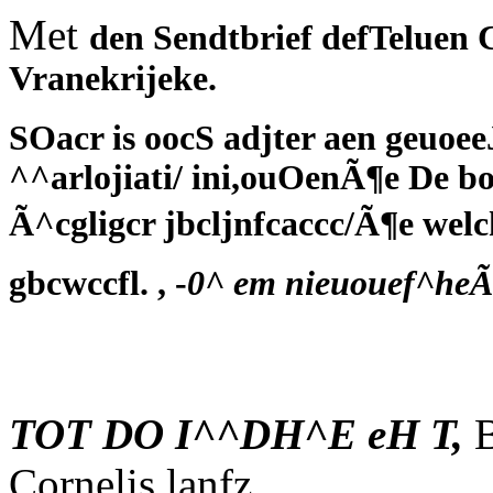
Met
den Sendtbrief defTeluen 
Vranekrijeke.
SOacr is oocS adjter aen geuoe
^^arlojiati/ ini,ouOenÃ¶e De
Ã^cgligcr jbcljnfcaccc/Ã¶e welc
gbcwccfl. , -
0^ em nieuouef^heÃ
TOT DO I^^DH^E eH T,
B
Cornelis lanfz.