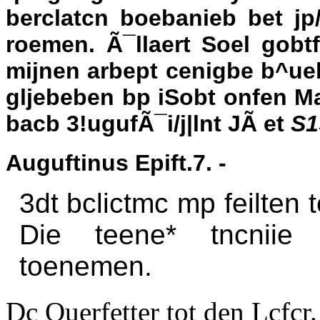
berclatcn boebanieb bet j
roemen. Ã¯llaert Soel gobtf
mijnen arbept cenigbe b^ueb
gljebeben bp iSobt onfen M
bacb 3!ugufÃ¯i/j|lnt JÃ et
S1
Auguftinus Epift.7. -
3dt bclictmc mp feilten 
Die teene* tncniie f
toenemen.
Dc Ouerfetter tot den Lcfcr.