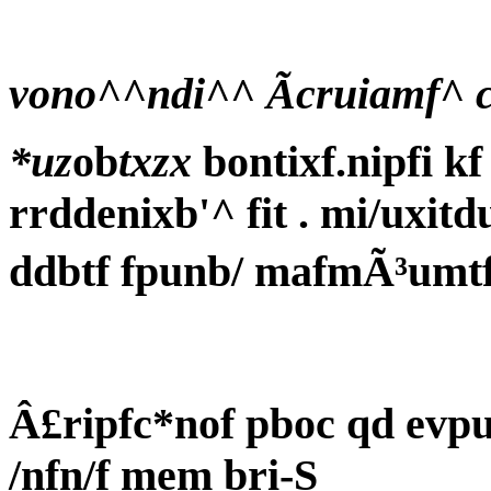
vono^^ndi^^ Ãcruiamf^ 
*uz
ob
txzx
bontixf.nipfi kf
rrddenixb'^ fit . mi/uxit
ddbtf fpunb/ mafmÃ³umtf n
Â£ripfc*nof pboc qd evpu
/nfn/f mem bri-S