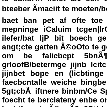
bteeber Ãmaciit te moeten/b
baet ban pet af ofte to
mepninge iCaluim tcgen|lrQ
ilefer/bat IjP bit boech 
angt;cte gatten Â©oOto te g
om be falicbcpt 5bnÃ¶e
grloofB/betermge jijnb Icitc
jijnbet bope en (licbtinge
faecbcntalle weiche bingb
5gt;cbÃ¯iftnere binbm/Ce S
foecht te berciateny enbe o