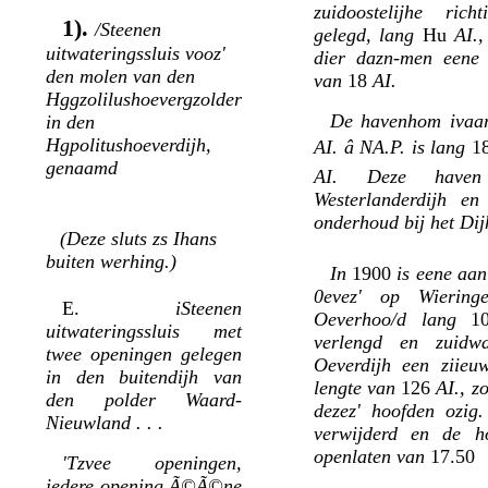
zuidoostelijhe ric
1).
/Steenen
gelegd, lang
Hu
AI.
uitwateringssluis vooz'
dier dazn-men eene v
den molen van den
van
18
AI.
Hggzolilushoevergzolder
De havenhom ivaar
in den
Hgpolitushoeverdijh,
AI. â NA.P. is lang
1
genaamd
AI. Deze haven 
Westerlanderdijh en
onderhoud bij het Dij
(Deze sluts zs Ihans
buiten werhing.)
In
1900
is eene aa
0evez' op Wiering
E.
iSteenen
Oeverhoo/d lang
1
uitwateringssluis met
verlengd en zuidw
twee openingen gelegen
Oeverdijh een ziieu
in den buitendijh van
lengte van
126
AI., z
den polder Waard-
dezez' hoofden ozig
Nieuwland . . .
verwijderd en de ho
openlaten van
17.50
'Tzvee openingen,
iedere opening Ã©Ã©ne