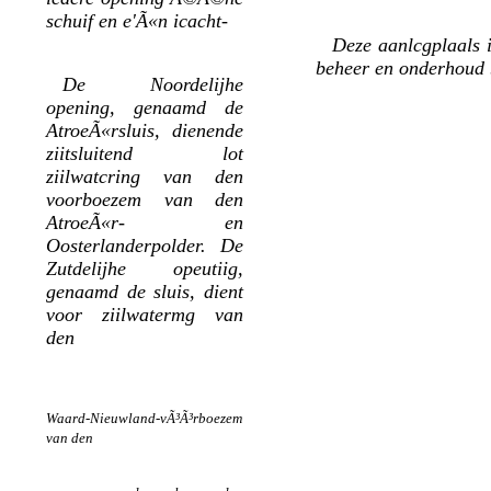
schuif en e'Ã«n icacht-
Deze aanlcgplaals i
beheer en onderhoud b
De Noordelijhe
opening, genaamd de
AtroeÃ«rsluis, dienende
ziitsluitend lot
ziilwatcring van den
voorboezem van den
AtroeÃ«r- en
Oosterlanderpolder. De
Zutdelijhe opeutiig,
genaamd de sluis, dient
voor ziilwatermg van
den
Waard-Nieuwland-vÃ³Ã³rboezem
van den