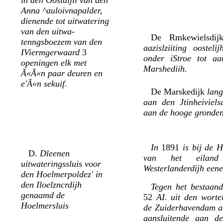
in den Oostdijli van den
Anna ^auloivnapalder,
dienende tot uitwatering
van den uitwa-
De Rmkewielsdi
tenngsboezem van den
aazislziiting ooste
IViermgerwaard
3
onder iStroe tot a
openingen elk met
Marshediih.
Ã«Ã«n paar deuren en
e'Ã«n sekuif.
De Marskedijk
lang
aan den Jtinheiviels
aan de hooge gronden
In
1891
is bij de 
D.
Dleenen
van het eilan
uitwateringssluis voor
Westerlanderdijh een
den Hoelmerpoldez' in
den Iloelzncrdijh
Tegen het bestaand
genaamd de
52
AI. uit den worte
Hoelmersluis
de Zuiderhavendam a
aansluitende aan den