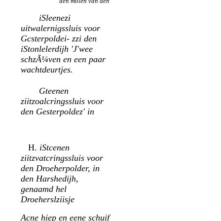
den molen van den
iSleenezi
uitwalernigssluis voor
Gcsterpoldei- zzi den
iStonlelerdijh 'J'wee
schzÃ¼ven en een paar
wachtdeurtjes.
Gteenen
ziitzoalcringssluis voor
den Gesterpoldez' in
H.
iStcenen
ziitzvatcringssluis voor
den Droeherpolder, in
den Harshedijh,
genaamd hel
Droeherslziisje
Acne hiep en eene schuif