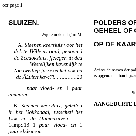
ocr page 1
SLUIZEN.
POLDERS O
GEHEEL OF 
Wijdte in den dag in M.
OP DE KAA
A.
Sleenen keersluis voor het
dok te JVillems-oord, genaamd
de Zeedoksluis, ffelegen iti deu
Westelijken kavendijk te
Nieuwediep fussekeuket dok en
Achter de namen der pol
is opgenomen hun bijzon
de Â£uitenkave7i...............
20
1
paar vloed- en
1
paar
PR
ebdeuren.
AANGEDURTE 
B.
Steenen keersluis, gelet/eti
in het Dokkanaal, tusscheti het
Dok en de Dinnenkaven
.......
1amp;.13 1
paar vloed- en
1
paar ebdeuren.