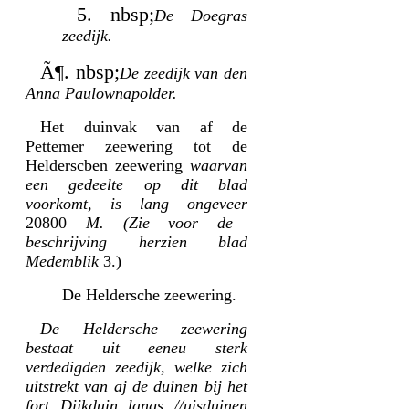
5. nbsp;
De Doegras
zeedijk.
Ã¶. nbsp;
De zeedijk van den
Anna Paulownapolder.
Het duinvak van af de
Pettemer zeewering tot de
Helderscben zeewering
waarvan
een gedeelte op dit blad
voorkomt, is lang ongeveer
20800
M. (Zie voor de
beschrijving herzien blad
Medemblik
3.)
De Heldersche zeewering.
De Heldersche zeewering
bestaat uit eeneu sterk
verdedigden zeedijk, welke zich
uitstrekt van aj de duinen bij het
fort Dijkduin langs //uisduinen