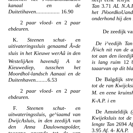
kanaal en de
Tan
3.71
AL N.A.P
Duitetihaven
................ 16.90
het JVoordkoUands
onderhond hij den 
2
paar vloed- en
2
paar
ebdeuren.
De zeedijk v
K.
Steenen schut- en
De i^eedijh Tan
uitivateringssluis genaamd Â»de
Ã¼ch nit ran de a
sluis in het Kieuwe werAâ in den
tot aan den iieedi
WestelijAen havendij A te
is lang ruim
12 
Kieuwediep, tusschen het
taaarvan op dit bl
Moordhol-landsch Aanaai en de
De Balgdijk
str
Duitenhaven........
6.53
tot de ran Kwijcksl
2
paar vloed- en
2
paar
M. en eene kruins
ebdeuren.
K-A.P. i en
F.
Steenen schut- en
De Amsteldijk
(
uitwateringssluis, ge^iaamd van
Kwijeksluis tot de
DwijcAsluis, in den zeedijA van
lengte Tan
2694
A
den Anna Daulownapolder,
3.95
Af.
4-
KA.P.
toegang gevende tot de van