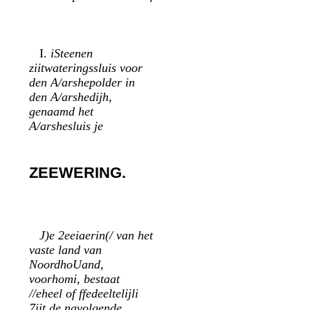
I.
iSteenen
ziitwateringssluis voor
den A/arshepolder in
den A/arshedijh,
genaamd het
A/arshesluis je
ZEEWERING.
J)e 2eeiaerin(/ van het
vaste land van
NoordhoUand,
voorhomi, bestaat
//eheel of ffedeeltelijli
7iit de navolgende