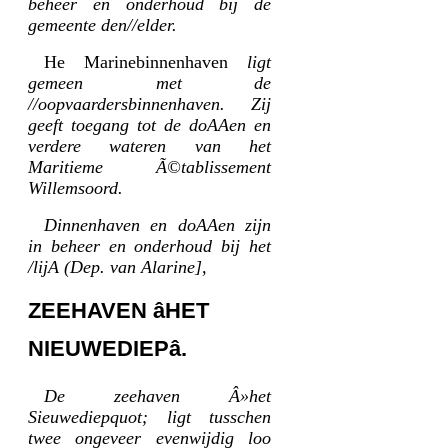
beheer en onderhoud bij de
gemeente den//elder.
He Marinebinnenhaven
ligt
gemeen met de
//oopvaardersbinnenhaven. Zij
geeft toegang tot de doAAen en
verdere wateren van het
Maritieme Ã©tablissement
Willemsoord.
Dinnenhaven en doAAen zijn
in beheer en onderhoud bij het
/lijA (Dep. van Alarine],
ZEEHAVEN âHET
NIEUWEDIEPâ.
De zeehaven Â»het
Sieuwediepquot; ligt tusschen
twee ongeveer evenwijdig loo