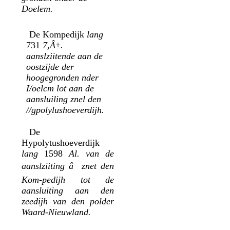
Doelem.
De Kompedijk
lang
731
7,Â±.
aanslziitende aan de
oostzijde der
hoogegronden nder
I/oelcm lot aan de
aansluiling znel den
//gpolylushoeverdijh.
De
Hypolytushoeverdijk
lang
1598
Al. van de
aanslziiting â znet den
Kom-pedijh tot de
aansluiting aan den
zeedijh van den polder
Waard-Nieuwland.