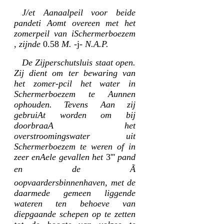
J/et Aanaalpeil voor beide
pandeti Aomt overeen met het
zomerpeil van iSchermerboezem
, zijnde
0.58
M.
-j-
N.A.P.
De Zijperschutsluis staat open.
Zij dient om ter bewaring van
het zomer-pcil het water in
Schermerboezem te Aunnen
ophouden. Tevens Aan zij
gebruiAt worden om bij
doorbraaA het
overstroomingswater uit
Schermerboezem te weren of in
zeer enAele gevallen het
3'''
pand
en de Ã
oopvaardersbinnenhaven, met de
daarmede gemeen liggende
wateren ten behoeve van
diepgaande schepen op te zetten