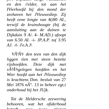
en den //elder, tot aan het
IVierhoofd bij den mond der
zeehaven het JVieuwediep. Zij
heeft eene lengte van
4(i80
AI.,
terwijl de kruinshoogte (bij de
aansluiting aan de duinen te
Dijkduin
9
A/.
4-
M.AD.) afoopt
van
6.50
AI.
-i-
JP.A.P. to(
3.95
AJ.
-f-
J\r.A.J\
VÃ³Ã³r den teen van den dijk
liggen tien met steen bezette
rijshoofden. Deze dijk met
vÃ³Ã³rgelegen hoofden en het
Wier hoofd aan het JVieuwediep
is krachtens Don. besluit van
27
Mei
1876
nÂ°.
13
in beheer egt;i
onderhoud bij het JUjk.
Tot de Heldersche zeewering
behooren, wat het ofiderhoud
betreft, nog twee stienen