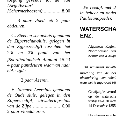
DwijcAsvaart
Pe reedijk met d
{Schermerboezem)
...............8.00
in beheer en onde
Pauloianapolder.
3
paar vloed- eti
2
paar
ebdeuren.
WATERSCHA
ENZ.
G.
Steenen schutsluis genaamd
de Zijperschut-sluis, gelegen in
den ZijperzeedijA tusschen het
Algemeen Reglem
Noordholland,
va
2''â
en
3'â
pand van het
besluit van
4
Augu
jSoordhollandsch Aantaal
15.43
4
paar puntdeuren waarvan naar
Dit reglement bevatt
elAe zijde
inrichting van de bes
uitzondering van enbel
2
paar Aeeren.
waar het is ingevoerd bi
H.
Steenen Aeersluis genaamd
Gewijzigde verord
de Oude sluis, gelegen in den
op de waterscha
ZiiperzeedijA, uitwateringssluis
vastgesield
20
Nov
van de Zijpe .....................
6.90
14
December
1855
2
paar vloeddeuren.
Hoogheemraads