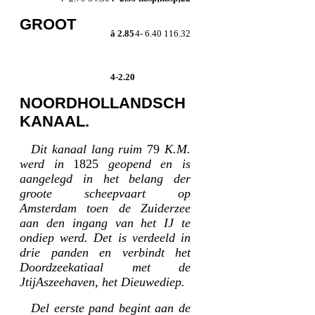
GROOT
â 2.85
4- 6.40 116.32
4-2.20
NOORDHOLLANDSCH
KANAAL.
Dit kanaal lang ruim
79
K.M.
werd in
1825
geopend en is
aangelegd in het belang der
groote scheepvaart op
Amsterdam toen de Zuiderzee
aan den ingang van het IJ te
ondiep werd. Det is verdeeld in
drie panden en verbindt het
Doordzeekatiaal met de
JtijAszeehaven, het Dieuwediep.
Del eerste pand begint aan de