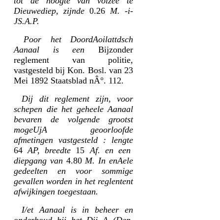
tot de hoogte van volzee te
Dieuwediep, zijnde
0.26
M. -i-
JS.A.P.
Poor het DoordAoilattdsch
Aanaal is een
Bijzonder
reglement van politie,
vastgesteld bij Kon. Bosl. van 23
Mei 1892 Staatsblad nÂ°. 112.
Dij dit reglement zijn, voor
schepen die het geheele Aanaal
bevaren de volgende grootst
mogeUjA geoorloofde
afmetingen vastgesteld : lengte
64
AP, breedte
15
Af. en een
diepgang van
4.80
M. In enAele
gedeelten en voor sommige
gevallen worden in het reglentent
afwijkingen toegestaan.
I/et Aanaal is in beheer en
onderhoud bij het Dij A (Dep.