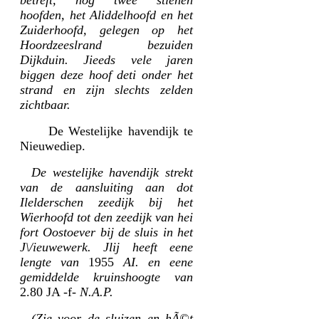
hoofden, het Aliddelhoofd en het
Zuiderhoofd, gelegen op het
Hoordzeeslrand bezuiden
Dijkduin. Jieeds vele jaren
biggen deze hoof deti onder het
strand en zijn slechts zelden
zichtbaar.
De Westelijke havendijk te
Nieuwediep.
De westelijke havendijk strekt
van de aansluiting aan dot
Ilelderschen zeedijk bij het
Wierhoofd tot den zeedijk van hei
fort Oostoever bij de sluis in het
J\/ieuwewerk. Jlij heeft eene
lengte van
1955
AI. en eene
gemiddelde kruinshoogte van
2.80 JA -f-
N.A.P.
(Zie voor de sluizen en hÃ©t