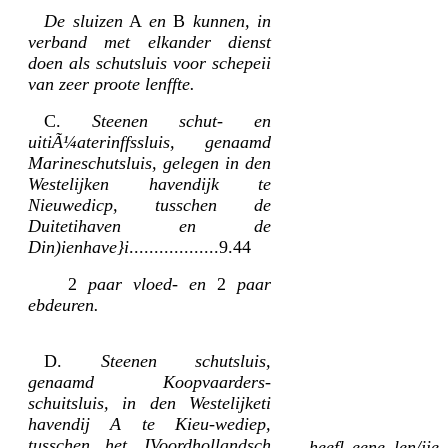
De sluizen
A
en
B
kunnen, in
verband met elkander dienst
doen als schutsluis voor schepeii
van zeer proote lenffte.
C.
Steenen schut- en
uitiÃ¼aterinffssluis, genaamd
Marineschutsluis, gelegen in den
Westelijken havendijk te
Nieuwedicp, tusschen de
Duitetihaven en de
Din)ienhave}i
..................9.44
2
paar vloed- en
2
paar
ebdeuren.
D.
Steenen schutsluis,
genaamd Koopvaarders-
schuitsluis, in den Westelijketi
havendij A te Kieu-wediep,
tusschen het JVoordhollandsch
heefl eene len/jie