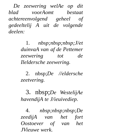
De zeewering welAe op dit
blad voorAomt bestaat
achtereenvolgend geheel of
gedeeltelij A uit de volgende
deelen:
1.
nbsp;nbsp;nbsp;J/et
duinvaA van af de Pettemer
zeewering tot de
Ileldersche zeewering.
2. nbsp;
De //eldersche
zeetvering.
3. nbsp;
De WestelijAe
havendijA te J/ieuivediep.
4.
nbsp;nbsp;nbsp;De
zeedijA van het fort
Oostoever of van het
JVieuwe werk.