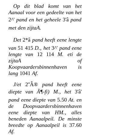
Op dit blad komt van het
Aanaal voor een gedeelte van het
2^'
pand en het geheele
3'â
pand
met den zijtaA.
Det
2*â
pand heeft eene lengte
van
51 415
D., het
3^'
pand eene
lengte van
12 114
M. eti de
zijtaA of
Koopvaardersbinnenhaven is
lang
1041
Af.
J/et
2''Â®
pand heeft eene
diepte van Ã¶-fi) M., het
3'â'
pand eene diepte van
5.50
At. en
de Doopvaardersbinnenhaven
eene diepte van HM., alles
beneden Aanaalpeil. De minste
breedte op Aanaalpeil is
37.60
Af.