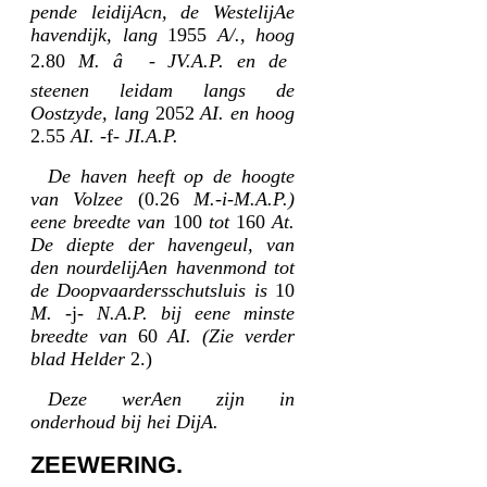
pende leidijAcn, de WestelijAe
havendijk, lang
1955
A/., hoog
2.80
M. â - JV.A.P. en de
steenen leidam langs de
Oostzyde, lang
2052
AI. en hoog
2.55
AI.
-f-
JI.A.P.
De haven heeft op de hoogte
van Volzee
(0.26
M.-i-M.A.P.)
eene breedte van
100
tot
160
At.
De diepte der havengeul, van
den nourdelijAen havenmond tot
de Doopvaardersschutsluis is
10
M.
-j-
N.A.P. bij eene minste
breedte van
60
AI. (Zie verder
blad Helder
2.)
Deze werAen zijn in
onderhoud bij hei DijA.
ZEEWERING.