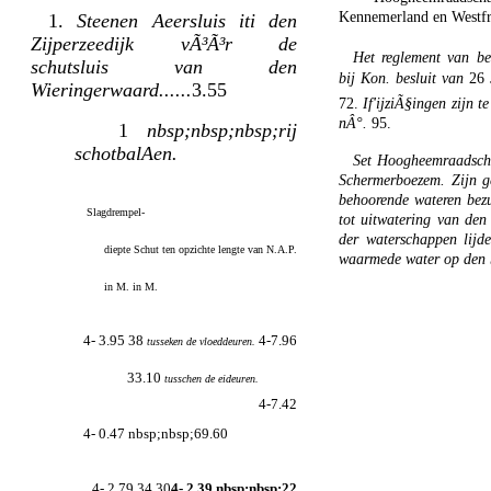
Kennemerland en Westfr
1.
Steenen Aeersluis iti den
Zijperzeedijk vÃ³Ã³r de
Het reglement van bes
schutsluis van den
bij Kon. besluit van
26
Wieringerwaard......
3.55
72.
If'ijziÃ§ingen zijn t
nÂ°.
95.
1
nbsp;nbsp;nbsp;rij
schotbalAen.
Set Hoogheemraadschap
Schermerboezem. Zijn ge
behoorende wateren bezu
Slagdrempel-
tot uitwatering van den
der waterschappen lijd
diepte Schut ten opzichte lengte van N.A.P.
waarmede water op den 
in M. in M.
4- 3.95 38
4-7.96
tusseken de vloeddeuren.
33.10
tusschen de eideuren.
4-7.42
4- 0.47 nbsp;nbsp;69.60
4- 2.79 34.30
4- 2.39 nbsp;nbsp;22