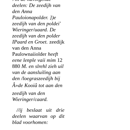
deelen: De zeedijh van
den Anna
Pauloionapolder. ])e
zeedijh van den poldei'
Wieringer/uaard. De
zeedijh van den polder
IPaard en Groet.
zeedijk
van den Anna
Paulownaiiolder
heeft
eene lenple vaii mim
12
880
M. en slrehl zieh uil
van de aansluiling aan
den /loegraszeedijh bij
Â»de Kooiâ tot aan den
zeedijh van den
Wieringer/caard.
//ij beslaat uit drie
deelen waarvan op dit
blad voorhomen: