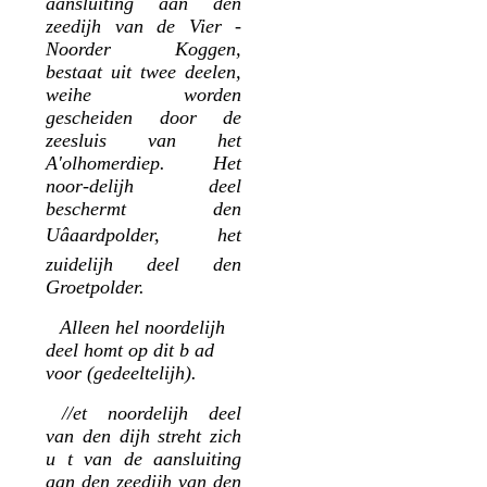
aansluiting aan den
zeedijh van de Vier -
Noorder Koggen,
bestaat uit twee deelen,
weihe worden
gescheiden door de
zeesluis van het
A'olhomerdiep. Het
noor-delijh deel
beschermt den
Uâaardpolder, het
zuidelijh deel den
Groetpolder.
Alleen hel noordelijh
deel homt op dit b ad
voor (gedeeltelijh).
//et noordelijh deel
van den dijh streht zich
u t van de aansluiting
aan den zeedijh van den